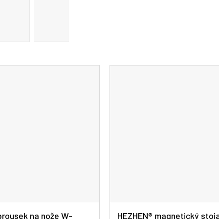
A
R
M
A
rousek na nože W-
HEZHEN® magnetický stoj