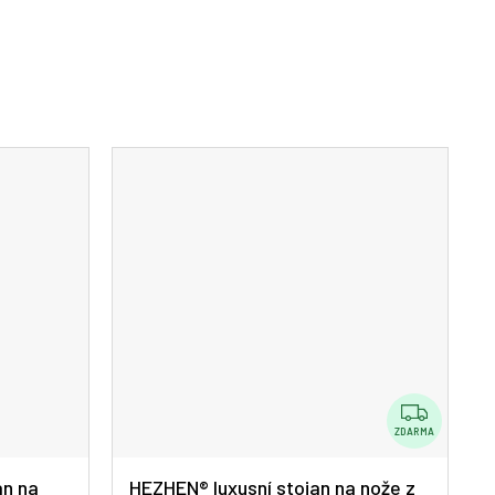
Z
D
ZDARMA
A
an na
HEZHEN® luxusní stojan na nože z
R