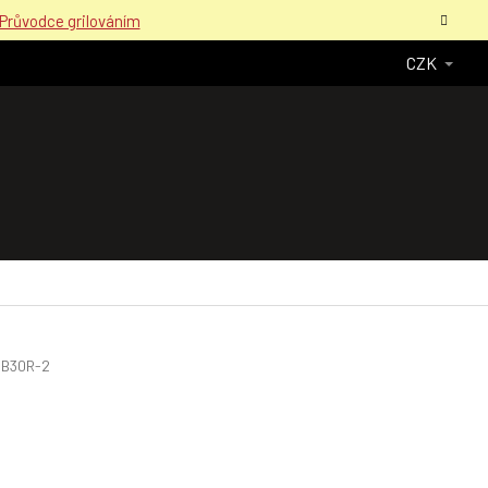
Průvodce grilováním
CZK
B30R-2