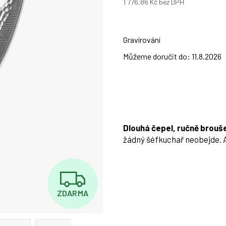
1 776,86 Kč
bez DPH
Měrná
cena:
Gravírování
Můžeme doručit do:
11.8.2026
Dlouhá čepel, ručně brouš
žádný šéfkuchař neobejde. A
Z
ZDARMA
D