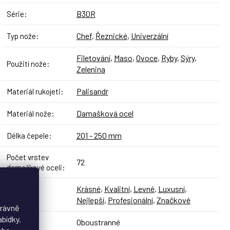
B30R
Série
:
Chef
,
Řeznické
,
Univerzální
Typ nože
:
Filetování
,
Maso
,
Ovoce
,
Ryby
,
Sýry
,
Použití nože
:
Zelenina
Palisandr
Materiál rukojeti
:
Damašková ocel
Materiál nože
:
201 - 250 mm
Délka čepele
:
Počet vrstev
72
damaškové oceli
:
Krásné
,
Kvalitní
,
Levné
,
Luxusní
,
Styl
:
Nejlepší
,
Profesionální
,
Značkové
právně
abídky.
Oboustranné
Broušení
: