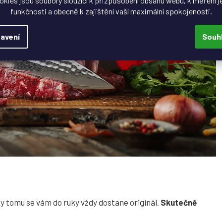
okies jsou soubory sloužící k přizpůsobení obsahu webu, k měření j
funkčnosti a obecně k zajištění vaší maximální spokojenosti.
avení
Souh
ky tomu se vám do ruky vždy dostane originál.
Skutečně