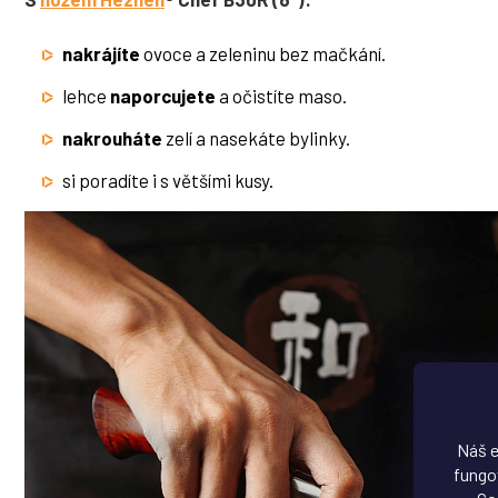
nakrájíte
ovoce a zeleninu bez mačkání.
lehce
naporcujete
a očistíte maso.
nakrouháte
zelí a nasekáte bylinky.
si poradíte i s většími kusy.
Náš e
fungov