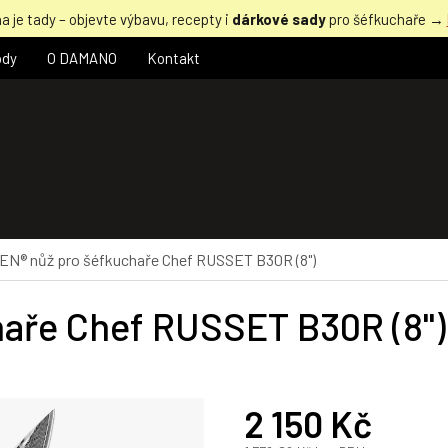
a je tady – objevte výbavu, recepty i
dárkové sady
pro šéfkuchaře →
ody
O DAMANO
Kontakt
N® nůž pro šéfkuchaře Chef RUSSET B30R (8")
aře Chef RUSSET B30R (8")
2 150 Kč