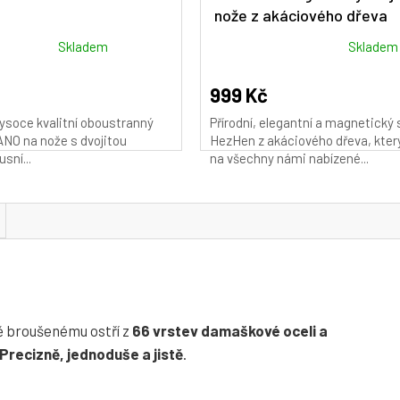
nože z akáciového dřeva
Průměrné
Skladem
Skladem
hodnocení
produktu
999 Kč
je
ysoce kvalitní oboustranný
Přírodní, elegantní a magnetický 
4,9
NO na nože s dvojitou
HezHen z akáciového dřeva, kter
z
usní...
na všechny námi nabízené...
5
hvězdiček.
ě broušenému ostří z
66 vrstev damaškové oceli a
Precizně, jednoduše a jistě
.