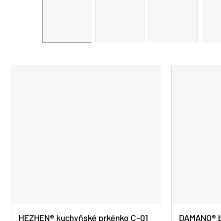
HEZHEN® kuchyňské prkénko C-01
DAMANO® b