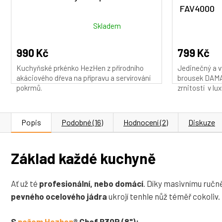
FAV4000
Průměrné
Průměrné
Skladem
hodnocení
hodnocení
produktu
produktu
990 Kč
799 Kč
je
je
Kuchyňské prkénko HezHen z přírodního
Jedinečný a v
5,0
5,0
akáciového dřeva na přípravu a servírování
brousek DAMA
z
z
pokrmů.
zrnitostí v lux
5
5
hvězdiček.
hvězdiček.
Popis
Podobné (16)
Hodnocení (2)
Diskuze
Základ každé kuchyně
Ať už té
profesionální, nebo domácí
. Díky masivnímu ručn
pevného ocelového jádra
ukrojí tenhle nůž téměř cokoliv.
S
nožem Hezhen
® Chef B30R (8"):