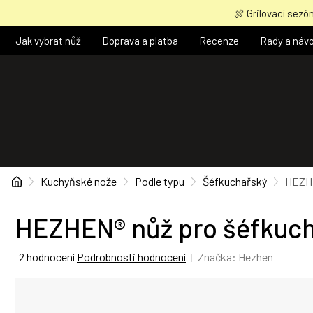
Přejít
🍖 Grilovací sezón
na
obsah
Jak vybrat nůž
Doprava a platba
Recenze
Rady a náv
Domů
Kuchyňské nože
Podle typu
Šéfkuchařský
HEZHE
HEZHEN® nůž pro šéfkuch
Průměrné
2 hodnocení
Podrobnosti hodnocení
Značka:
Hezhen
hodnocení
produktu
je