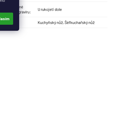
eho
Doporučené
U rukojeti dole
umístění gravíru
:
lasím
Kuchyňský nůž, Šéfkuchařský nůž
Produkt
: