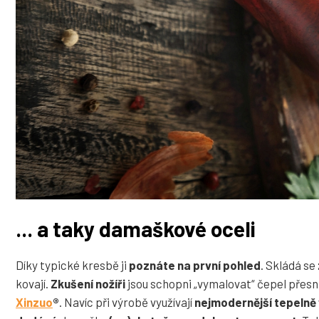
... a taky damaškové oceli
Díky typické kresbě ji
poznáte na první pohled
. Skládá se
kovají.
Zkušení nožíři
jsou schopni „vymalovat“ čepel přesně 
Xinzuo
®
. Navíc při výrobě využívají
nejmodernější tepelně