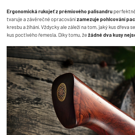
Ergonomická rukojeť z prémiového palisandru
perfektně
tvaruje a závěrečné opracování
zamezuje pohlcování pach
kresbu a žíhání. Vždycky ale záleží na tom, jaký kus dřeva se
kus poctivého řemesla. Díky tomu, že
žádné dva kusy nejs