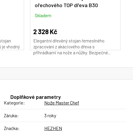
ořechového TOP dřeva B30
M
A
Skladem
2 328 Kč
stojan
Elegantní dřevěný stojan řemeslného
ý je vhodný
zpracování z akáciového dřeva s
přihrádkami na nože a nůžky. Bezpečné...
Doplňkové parametry
Nože Master Chef
Kategorie
:
3 roky
Záruka
:
HEZHEN
Značka
: