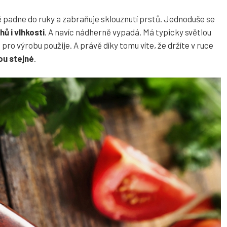
 padne do ruky a zabraňuje sklouznutí prstů. Jednoduše se
ů i vlhkosti
. A navíc nádherně vypadá. Má typicky světlou
 pro výrobu použije. A právě díky tomu víte, že držíte v ruce
ou stejné
.