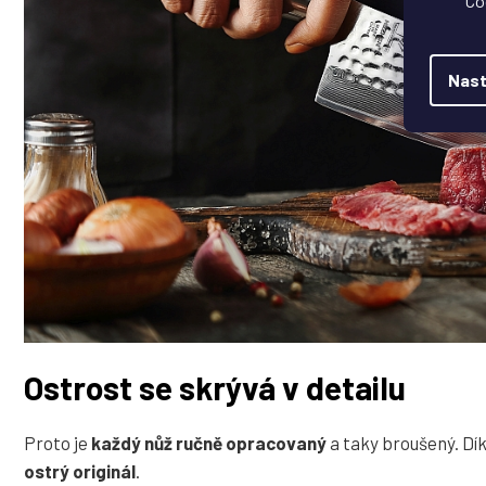
Co
Nast
Ostrost se skrývá v detailu
Proto je
každý nůž ručně opracovaný
a taky broušený. Dí
ostrý originál
.