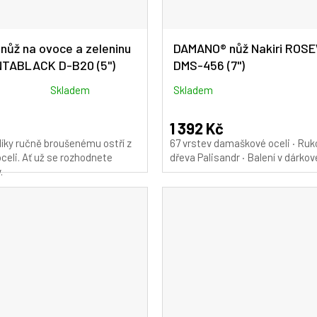
ůž na ovoce a zeleninu
DAMANO® nůž Nakiri RO
ANTABLACK D-B20 (5")
DMS-456 (7")
Skladem
Skladem
1 392 Kč
 díky ručně broušenému ostří z
67 vrstev damaškové oceli · Ruko
eli. Ať už se rozhodnete
dřeva Palisandr · Balení v dárko
.