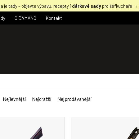
a je tady – objevte výbavu, recepty i
dárkové sady
pro šéfkuchaře →
ody
O DAMANO
Kontakt
Nejlevnější
Nejdražší
Nejprodávanější