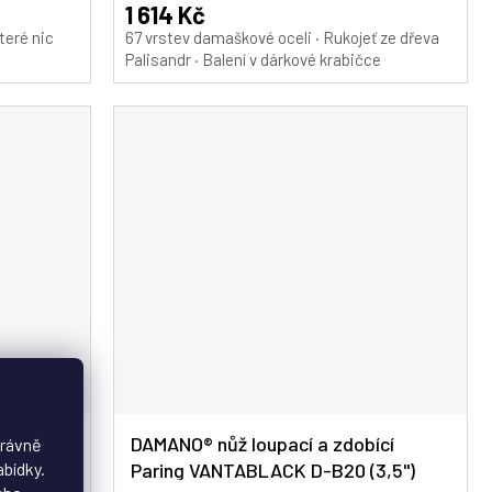
A
A
produktu
1 614 Kč
je
teré nic
67 vrstev damaškové oceli · Rukojeť ze dřeva
5,0
Palisandr · Balení v dárkové krabičce
z
5
hvězdiček.
obící
DAMANO® nůž loupací a zdobící
právně
abídky.
Paring VANTABLACK D-B20 (3,5")