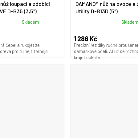
ůž loupací a zdobící
DAMANO® nůž na ovoce a 
VE D-B35 (3,5")
Utility D-B13D (5")
Průměrné
Skladem
Sklade
hodnocení
produktu
1 286 Kč
je
rá čepel a rukojeť ze
Precizní řez díky ručně broušené
5,0
řeva pro tu nejtitěrnější
damaškové oceli. Ať už se rozh
z
krájet cokoliv.
5
hvězdiček.