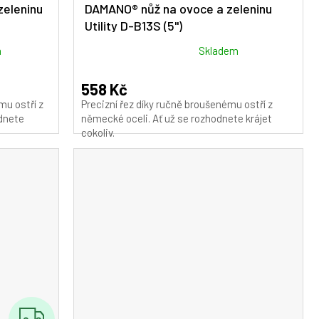
A
zeleninu
DAMANO® nůž na ovoce a zeleninu
Utility D-B13S (5")
R
M
Průměrné
m
Skladem
hodnocení
A
produktu
558 Kč
je
mu ostří z
Precizní řez díky ručně broušenému ostří z
5,0
odnete
německé oceli. Ať už se rozhodnete krájet
z
cokoliv.
5
hvězdiček.
Z