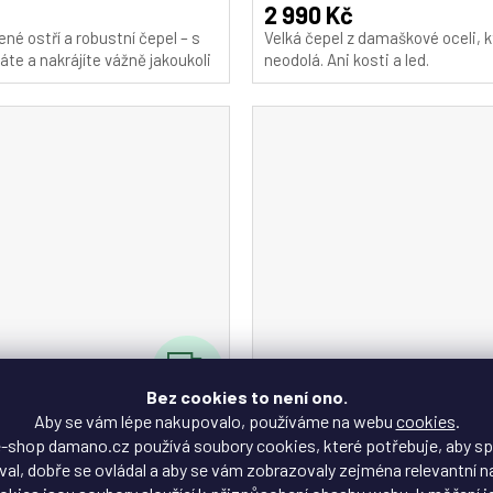
A
2 990 Kč
né ostří a robustní čepel – s
Velká čepel z damaškové oceli, k
áte a nakrájíte vážně jakoukoli
neodolá. Ani kosti a led.
Z
ZDARMA
D
Bez cookies to není ono.
Aby se vám lépe nakupovalo, používáme na webu
cookies
.
A
ůž loupací a zdobící
DAMANO® nůž loupací a zd
-shop damano.cz používá soubory cookies, které potřebuje, aby s
al, dobře se ovládal a aby se vám zobrazovaly zejména relevantní n
13D (3,5")
Paring D-B13S (3,5")
R