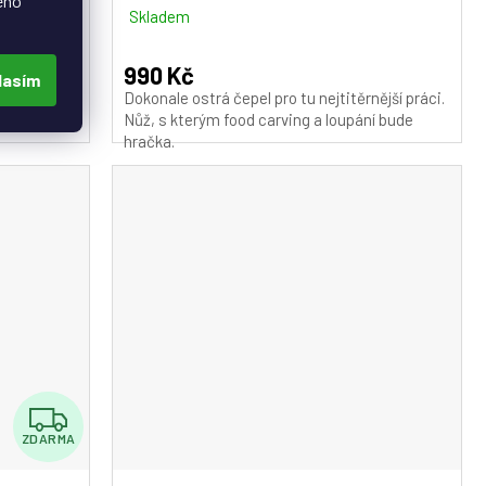
eho
m
Skladem
990 Kč
lasím
z ebenového
Dokonale ostrá čepel pro tu nejtitěrnější práci.
Nůž, s kterým food carving a loupání bude
hračka.
Z
ZDARMA
D