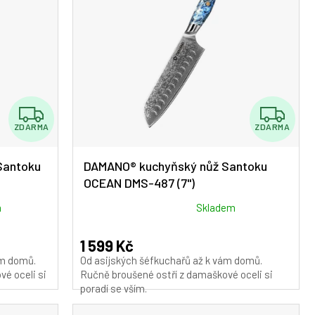
Z
Z
ZDARMA
ZDARMA
D
D
A
A
Santoku
DAMANO® kuchyňský nůž Santoku
OCEAN DMS-487 (7")
R
R
M
M
Průměrné
m
Skladem
hodnocení
A
A
produktu
1 599 Kč
je
ám domů.
Od asijských šéfkuchařů až k vám domů.
5,0
é oceli si
Ručně broušené ostří z damaškové oceli si
z
poradí se vším.
5