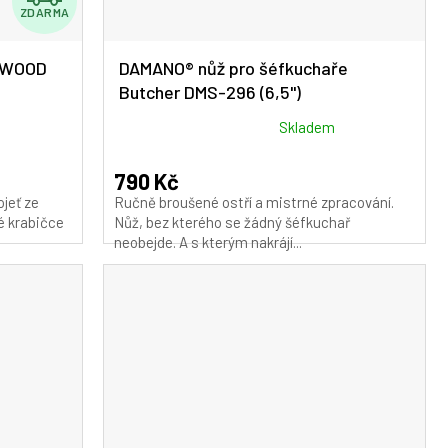
ZDARMA
D
A
SEWOOD
DAMANO® nůž pro šéfkuchaře
Butcher DMS-296 (6,5")
R
M
Průměrné
Skladem
hodnocení
A
produktu
790 Kč
je
jeť ze
Ručně broušené ostří a mistrné zpracování.
5,0
vé krabičce
Nůž, bez kterého se žádný šéfkuchař
z
neobejde. A s kterým nakrájí...
5
hvězdiček.