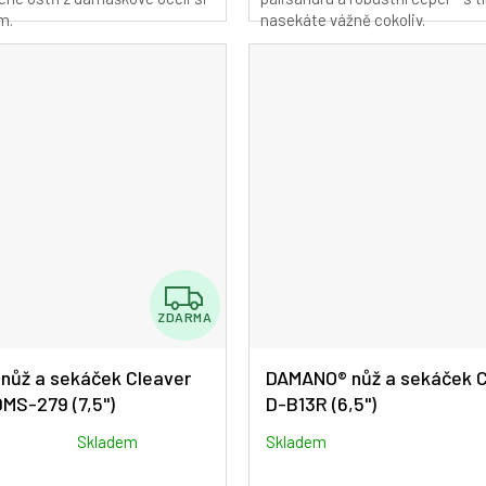
m.
nasekáte vážně cokoliv.
Z
ZDARMA
D
A
nůž a sekáček Cleaver
DAMANO® nůž a sekáček 
MS-279 (7,5")
D-B13R (6,5")
R
M
Skladem
Skladem