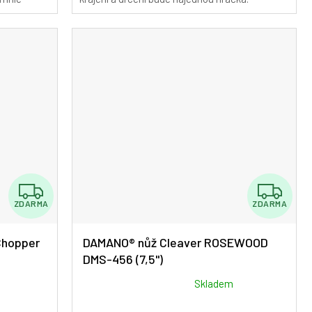
Z
Z
ZDARMA
ZDARMA
D
D
A
A
Chopper
DAMANO® nůž Cleaver ROSEWOOD
DMS-456 (7,5")
R
R
M
M
Průměrné
Skladem
hodnocení