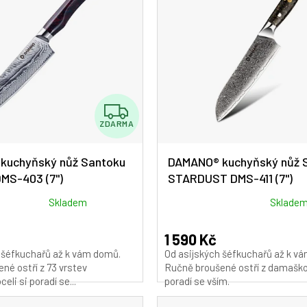
Z
ZDARMA
D
A
kuchyňský nůž Santoku
DAMANO® kuchyňský nůž 
MS-403 (7")
STARDUST DMS-411 (7")
R
M
Průměrné
Skladem
Sklade
hodnocení
A
produktu
1 590 Kč
je
 šéfkuchařů až k vám domů.
Od asijských šéfkuchařů až k v
5,0
né ostří z 73 vrstev
Ručně broušené ostří z damaškov
z
li si poradí se...
poradí se vším.
5