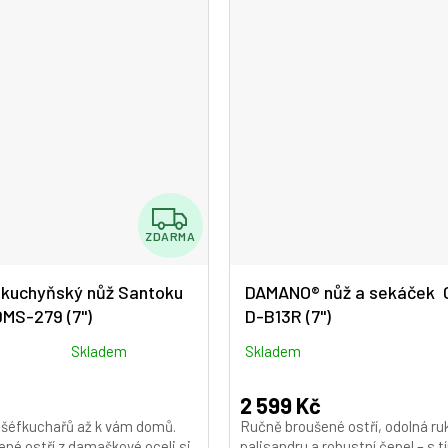
hvězdiček.
Z
ZDARMA
D
A
kuchyňský nůž Santoku
DAMANO® nůž a sekáček 
MS-279 (7")
D-B13R (7")
R
M
Skladem
Skladem
A
2 599 Kč
 šéfkuchařů až k vám domů.
Ručně broušené ostří, odolná ruk
né ostří z damaškové oceli si
palisandru a robustní čepel – s t