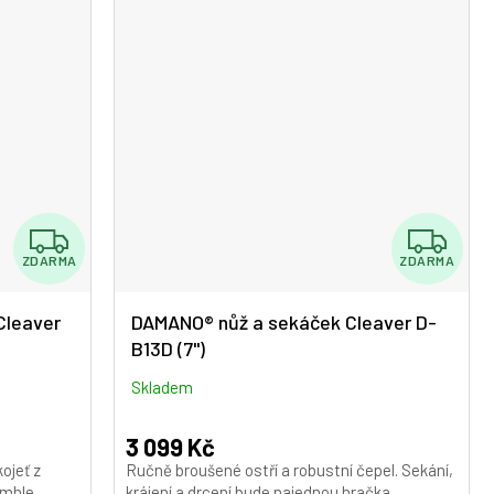
hvězdiček.
Z
Z
ZDARMA
ZDARMA
D
D
A
A
Cleaver
DAMANO® nůž a sekáček Cleaver D-
B13D (7")
R
R
M
M
Skladem
A
A
3 099 Kč
ojeť z
Ručně broušené ostří a robustní čepel. Sekání,
ímhle
krájení a drcení bude najednou hračka.