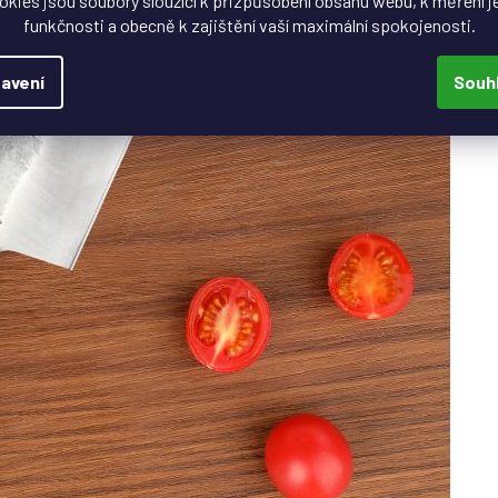
okies jsou soubory sloužící k přizpůsobení obsahu webu, k měření j
funkčnosti a obecně k zajištění vaší maximální spokojenosti.
avení
Souh