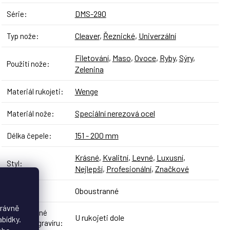
DMS-290
Série
:
Cleaver
,
Řeznické
,
Univerzální
Typ nože
:
Filetování
,
Maso
,
Ovoce
,
Ryby
,
Sýry
,
Použití nože
:
Zelenina
Wenge
Materiál rukojeti
:
Speciální nerezová ocel
Materiál nože
:
151 - 200 mm
Délka čepele
:
Krásné
,
Kvalitní
,
Levné
,
Luxusní
,
Styl
:
Nejlepší
,
Profesionální
,
Značkové
Oboustranné
Broušení
:
právně
Doporučené
U rukojeti dole
abídky.
umístění gravíru
: