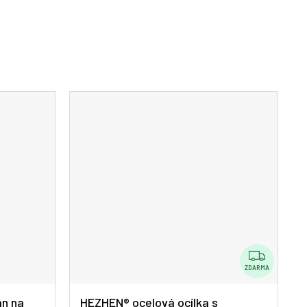
Z
D
ZDARMA
A
an na
HEZHEN® ocelová ocílka s
R