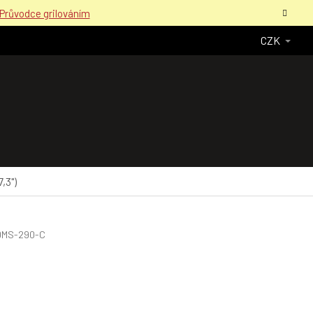
Průvodce grilováním
CZK
,3")
DMS-290-C