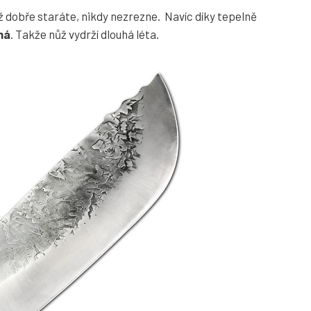
ůž dobře staráte, nikdy nezrezne. Navíc díky tepelně
ná
. Takže nůž vydrží dlouhá léta.