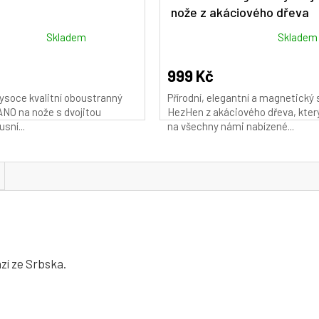
nože z akáciového dřeva
Průměrné
Skladem
Skladem
hodnocení
produktu
999 Kč
je
ysoce kvalitní oboustranný
Přírodní, elegantní a magnetický 
4,9
NO na nože s dvojitou
HezHen z akáciového dřeva, kter
z
usní...
na všechny námi nabízené...
5
hvězdiček.
zí ze Srbska.