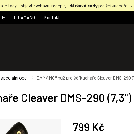
a je tady – objevte výbavu, recepty i
dárkové sady
pro šéfkuchaře →
ody
O DAMANO
Kontakt
speciální oceli
DAMANO® nůž pro šéfkuchaře Cleaver DMS-290 (7
ře Cleaver DMS-290 (7,3")
799 Kč