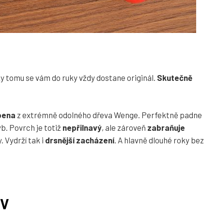
ky tomu se vám do ruky vždy dostane originál.
Skutečně
obena
z extrémně odolného dřeva Wenge. Perfektně padne
yb. Povrch je totiž
nepřilnavý
, ale zároveň
zabraňuje
. Vydrží tak i
drsnější zacházení
. A hlavně dlouhé roky bez
OV