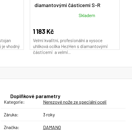
diamantovými částicemi S-R
M
A
Průměrné
Skladem
hodnocení
produktu
1 183 Kč
je
stojan
Velmi kvalitní, profesionální a vysoce
5,0
ý je vhodný
uhlíková ocílka HezHen s diamantovými
z
částicemi a velmi...
5
hvězdiček.
Doplňkové parametry
Nerezové nože ze speciální oceli
Kategorie
:
3 roky
Záruka
:
DAMANO
Značka
: