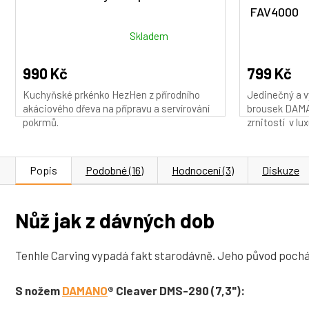
FAV4000
Průměrné
Průměrné
Skladem
hodnocení
hodnocení
produktu
produktu
990 Kč
799 Kč
je
je
Kuchyňské prkénko HezHen z přírodního
Jedinečný a v
5,0
5,0
akáciového dřeva na přípravu a servírování
brousek DAMA
z
z
pokrmů.
zrnitostí v lux
5
5
hvězdiček.
hvězdiček.
Popis
Podobné (16)
Hodnocení (3)
Diskuze
Nůž jak z dávných dob
Tenhle Carving vypadá fakt starodávně. Jeho původ pochá
S nožem
DAMANO
® Cleaver DMS-290 (7,3"):