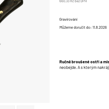
660,33 Kč
bez DPH
Měrná
cena:
Gravírování
Můžeme doručit do:
11.8.2026
Ručně broušené ostří a mi
neobejde. A s kterým nakráj