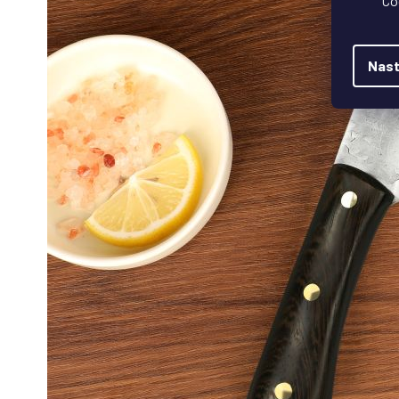
Co
Nast