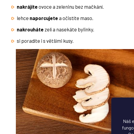
nakrájíte
ovoce a zeleninu bez mačkání.
lehce
naporcujete
a očistíte maso.
nakrouháte
zelí a nasekáte bylinky.
si poradíte i s většími kusy.
Náš e
fungov