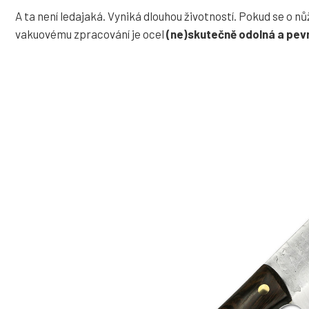
A ta není ledajaká. V
yniká dlouhou životností. Pokud se o n
vakuovému zpracování je ocel
(ne)skutečně odolná a pev