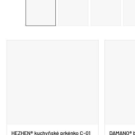
HEZHEN® kuchyňské prkénko C-01
DAMANO® b