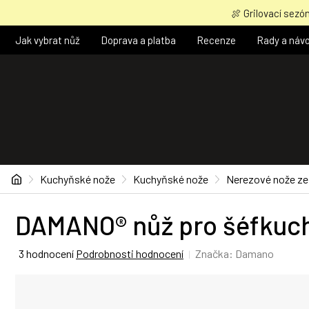
Přejít
🍖 Grilovací sezón
na
obsah
Jak vybrat nůž
Doprava a platba
Recenze
Rady a náv
Domů
Kuchyňské nože
Kuchyňské nože
Nerezové nože ze 
DAMANO® nůž pro šéfkucha
Průměrné
3 hodnocení
Podrobnosti hodnocení
Značka:
Damano
hodnocení
produktu
je