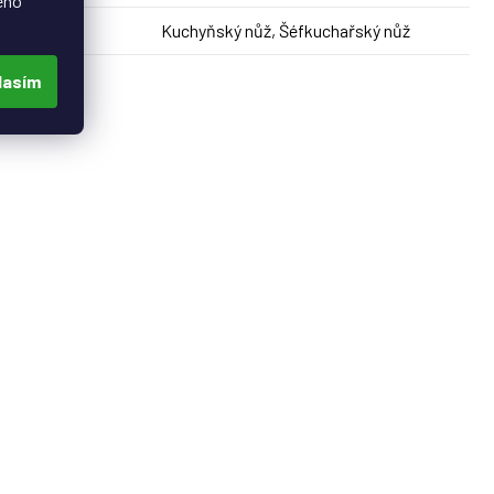
eho
Kuchyňský nůž, Šéfkuchařský nůž
Produkt
:
lasím