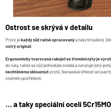
Ostrost se skrývá v detailu
Proto je
každý nůž ručně opracovaný
a taky broušený. Dí
ostrý originál
.
Ergonomicky tvarovaná rukojeť se třemimi nýty je vyr
do ruky, takže se nůž jednoduše ovládá a zaručuje jistý poh
nechtěnému sklouznut
í prstů. Nenasává vlhkost ani pachy
známek opotřebení.
… a taky speciální oceli 5Cr15M