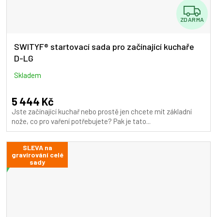
Z
ZDARMA
D
A
SWITYF® startovací sada pro začínající kuchaře
D-LG
R
M
Skladem
A
5 444 Kč
Jste začínající kuchař nebo prostě jen chcete mít základní
nože, co pro vaření potřebujete? Pak je tato...
SLEVA na
gravírování celé
sady