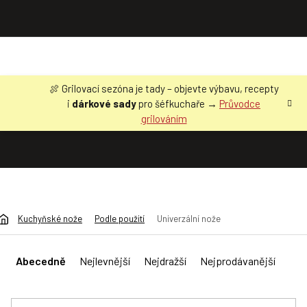
Přejít
🍖 Grilovací sezóna je tady – objevte výbavu, recepty
na
i
dárkové sady
pro šéfkuchaře →
Průvodce
obsah
grilováním
Kuchyňské nože
Podle použití
Univerzální nože
Ř
a
Abecedně
Nejlevnější
Nejdražší
Nejprodávanější
z
e
n