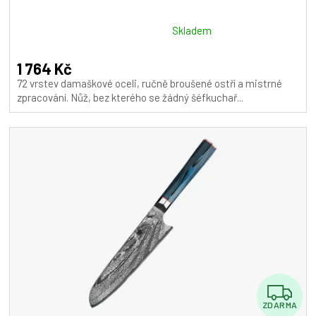
R
M
Průměrné
Skladem
hodnocení
A
produktu
1 764 Kč
je
72 vrstev damaškové oceli, ručně broušené ostří a mistrné
5,0
zpracování. Nůž, bez kterého se žádný šéfkuchař...
z
5
hvězdiček.
Z
ZDARMA