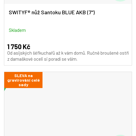
D
A
SWITYF® nůž Santoku BLUE AKB (7")
R
M
Skladem
A
1 750 Kč
Od asijských šéfkuchařů až k vám domů. Ručně broušené ostří
z damaškové oceli si poradí se vším.
SLEVA na
gravírování celé
sady