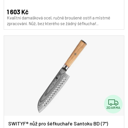
hodnocení
A
produktu
1 603 Kč
je
Kvalitní damašková ocel, ručně broušené ostří a mistrné
5,0
zpracování. Nůž, bez kterého se žádný šéfkuchař...
z
5
hvězdiček.
Z
ZDARMA
D
A
SWITYF® nůž pro šéfkuchaře Santoku BD (7")