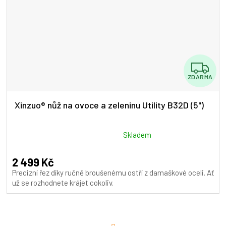
Z
ZDARMA
D
A
Xinzuo® nůž na ovoce a zeleninu Utility B32D (5")
R
M
Průměrné
Skladem
hodnocení
A
produktu
2 499 Kč
je
Precizní řez díky ručně broušenému ostří z damaškové oceli. Ať
4,5
už se rozhodnete krájet cokoliv.
z
5
hvězdiček.
S
t