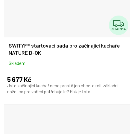
Z
ZDARMA
D
A
SWITYF® startovací sada pro začínající kuchaře
NATURE D-OK
R
M
Skladem
A
5 677 Kč
Jste začínající kuchař nebo prostě jen chcete mít základní
nože, co pro vaření potřebujete? Pak je tato...