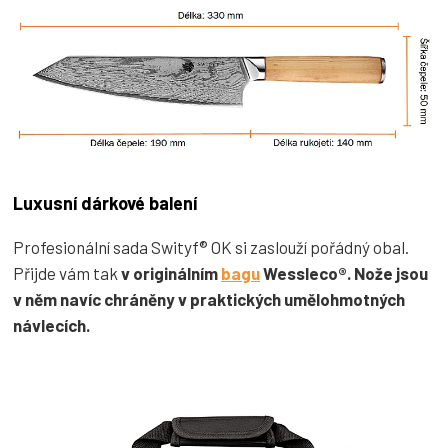
Luxusní dárkové balení
Profesionální sada Swityf® OK si zaslouží pořádný obal.
Přijde vám tak
v originálním
bagu
Wessleco®. Nože jsou
v něm navíc chráněny v praktických umělohmotných
návlecích.