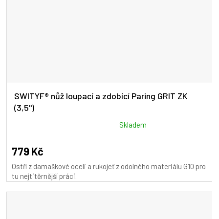
SWITYF® nůž loupací a zdobící Paring GRIT ZK
(3,5")
Průměrné
Skladem
hodnocení
produktu
779 Kč
je
Ostří z damaškové oceli a rukojeť z odolného materiálu G10 pro
5,0
tu nejtitěrnější práci.
z
5
hvězdiček.