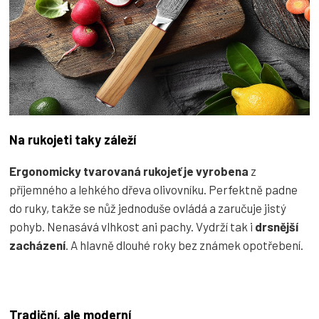
Na rukojeti taky záleží
Ergonomicky tvarovaná rukojeť je vyrobena
z
příjemného a lehkého dřeva olivovníku
. Perfektně padne
do ruky, takže se nůž jednoduše ovládá a zaručuje jistý
pohyb.
Nenasává vlhkost ani pachy. Vydrží tak i
drsnější
zacházení
. A hlavně dlouhé roky bez známek opotřebení.
Tradiční, ale moderní