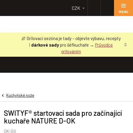
Přejít
CZK
na
obsah
🍖 Grilovací sezóna je tady – objevte výbavu, recepty
i
dárkové sady
pro šéfkuchaře →
Průvodce
grilováním
Kuchyňské nože
SWITYF® startovací sada pro začínající
kuchaře NATURE D-OK
OK-SS