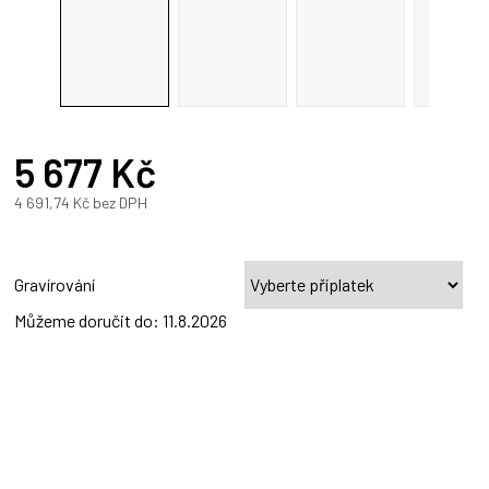
A
R
5 677 Kč
A
4 691,74 Kč
bez DPH
Měrná
cena:
Gravírování
Můžeme doručit do:
11.8.2026