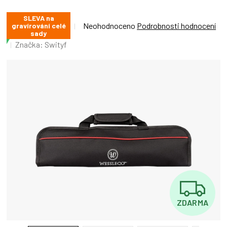
SLEVA na
Průměrné
Neohodnoceno
Podrobnosti hodnocení
gravírování celé
sady
hodnocení
Značka:
Swityf
produktu
je
0,0
z
5
hvězdiček.
Z
ZDARMA
D