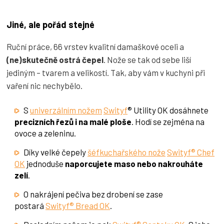
Jiné, ale pořád stejné
Ruční práce, 66 vrstev kvalitní damaškové oceli a
(ne)skutečně ostrá čepel
. Nože se tak od sebe liší
jediným – tvarem a velikostí. Tak, aby vám v kuchyni při
vaření nic nechybělo.
S
univerzálním nožem
Swityf
® Utility OK dosáhnete
precizních řezů i na malé ploše
. Hodí se zejména na
ovoce a zeleninu.
Díky velké čepely
šéfkuchařského nože
Swityf® Chef
OK
jednoduše
naporcujete maso nebo nakrouháte
zelí
.
O nakrájení pečiva bez drobení se zase
postará
Swityf® Bread OK
.