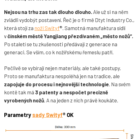
Nejsou na trhu zas tak dlouho dlouho.
Ale už si na něm
zvládli vydobýt postavení. Řeč je o firmě Dtyt Industry Co.,
která stojí za
noži Swityf
®. Samotná manufaktura sídlí
v
čínském městě Yangjiang přezdívaném „město nožů“.
Po staletí se tu zkušenosti předávají z generace na
generaci. Se vším, co k nožířskému řemeslu patří.
Pečlivě se vybírají nejen materiály, ale také postupy.
Proto se manufaktura nespoléhá jen na tradice, ale
zapojuje do procesu i nejnovější technologie
. Na svém
kontě tak má
3 patenty a nespočet precizně
vyrobených nožů
. A na jeden z nich právě koukáte.
Parametry
sady Swityf
® OK