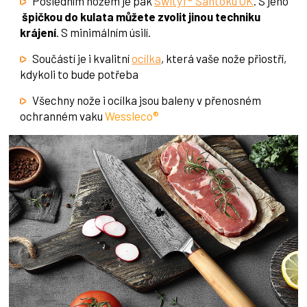
Posledním nožem je pak
Swityf® Santoku OK
. S jeho
špičkou do kulata můžete zvolit jinou techniku
krájení
. S minimálním úsilí.
Součástí je i kvalitní
ocílka
, která vaše nože přiostří,
kdykoli to bude potřeba
Všechny nože i ocílka jsou baleny v přenosném
ochranném vaku
Wessleco®