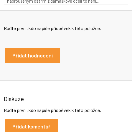
nabroušeným ostřím z damaškové oceli to není...
z
5
hvězdiček.
Buďte první, kdo napíše příspěvek k této položce.
Přidat hodnocení
Diskuze
Buďte první, kdo napíše příspěvek k této položce.
Přidat komentář