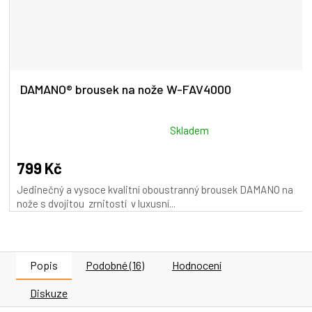
DAMANO® brousek na nože W-FAV4000
Průměrné
Skladem
hodnocení
produktu
799 Kč
je
Jedinečný a vysoce kvalitní oboustranný brousek DAMANO na
5,0
nože s dvojitou zrnitostí v luxusní...
z
5
hvězdiček.
Popis
Podobné (16)
Hodnocení
Diskuze