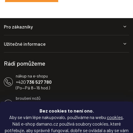
Z
Pro zákazníky
á
p
a
Užitečné informace
t
í
Rádi pomůžeme
nákup na e-shopu
+420
736 527 780
(Po—Pá 8—16 hod.)
broušení nožů
+420
604 233 936
(Po—Pá 8—16 hod.)
Bez cookies to není ono.
Aby se vám lépe nakupovalo, používáme na webu
cookies
.
info@damano.cz
Náš e-shop damano.cz používá soubory cookies, které
potřebuje, aby správně fungoval, dobře se ovládal a aby se vám