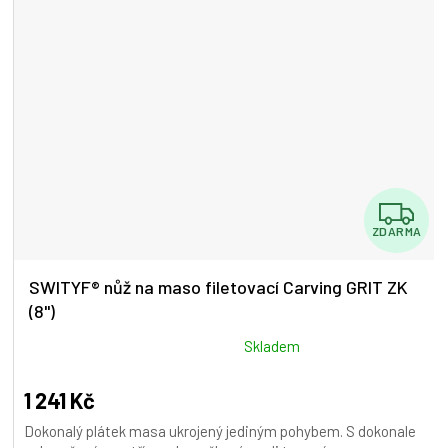
Z
ZDARMA
D
A
SWITYF® nůž na maso filetovací Carving GRIT ZK
(8")
R
M
Průměrné
Skladem
hodnocení
A
produktu
1 241 Kč
je
Dokonalý plátek masa ukrojený jediným pohybem. S dokonale
5,0