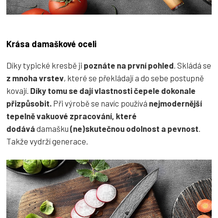
Krása damaškové oceli
Díky typické kresbě ji
poznáte na první pohled
. Skládá se
z mnoha vrstev
, které se překládají a do sebe postupně
kovají.
Díky tomu se dají vlastnosti čepele dokonale
přizpůsobit.
Při výrobě se navíc používá
nejmodernější
tepelně vakuové zpracování, které
dodává
damašku
(ne)skutečnou odolnost a pevnost
.
Takže vydrží generace.