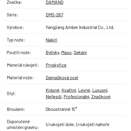
DAMANO
Značka
:
DMS-267
Série
:
Yangjiang Amber Industrial Co., Ltd.
Výrobce
:
Nakiri
Typ nože
:
Bylinky
,
Maso
,
Sekání
Použití nože
:
Pryskyřice
Materiál rukojeti
:
Damašková ocel
Materiál nože
:
Krásné
,
Kvalitní
,
Levné
,
Luxusní
,
Styl
:
Nejlepší
,
Profesionální
,
Značkové
Oboustranné 15°
Broušení
:
Doporučené
U rukojeti dole, U rukojeti nahoře
umístění gravíru
: