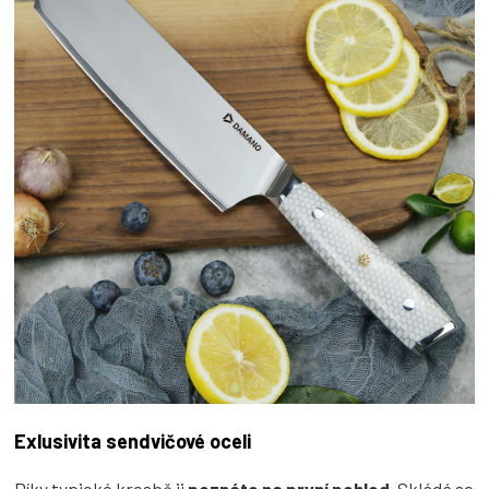
Exlusivita sendvičové oceli
Díky typické kresbě ji
poznáte na první pohled
. Skládá se