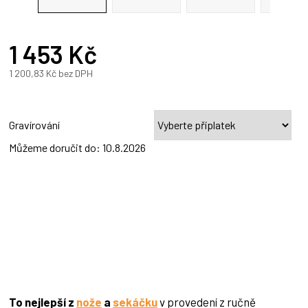
1 453 Kč
A
1 200,83 Kč
bez DPH
Měrná
cena:
Gravírování
Můžeme doručit do:
10.8.2026
To nejlepší z
nože
a
sekáčku
v provedení z ručně