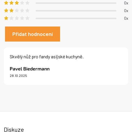
0x
hvězdiček.
0x
0x
Přidat hodnocení
V
ý
Skvělý nůž pro fandy asijské kuchyně.
p
i
Pavel Biedermann
s
28.10.2025
h
Hodnocení produktu je 5 z 5 hvězdiček.
o
d
n
o
c
e
n
í
Diskuze