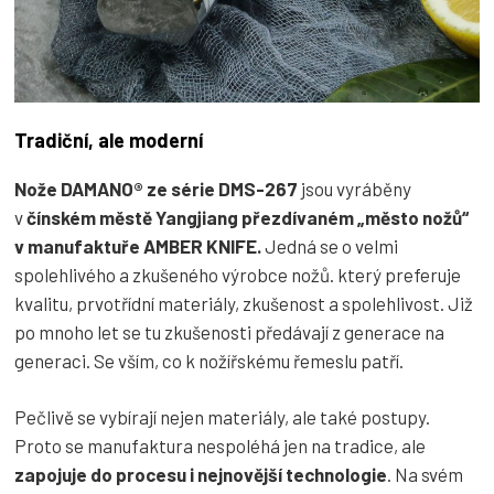
Tradiční, ale moderní
Nože DAMANO® ze série DMS-267
jsou vyráběny
v
čínském městě Yangjiang přezdívaném „město nožů“
v manufaktuře AMBER KNIFE.
Jedná se o velmi
spolehlivého a zkušeného výrobce nožů. který preferuje
kvalitu, prvotřídní materiály, zkušenost a spolehlivost. Již
po mnoho let se tu zkušenosti předávají z generace na
generaci. Se vším, co k nožířskému řemeslu patří.
Pečlivě se vybírají nejen materiály, ale také postupy.
Proto se manufaktura nespoléhá jen na tradice, ale
zapojuje do procesu i nejnovější technologie
. Na svém