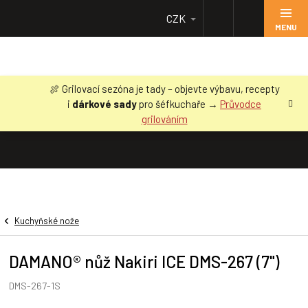
Přejít
CZK
na
obsah
🍖 Grilovací sezóna je tady – objevte výbavu, recepty
i
dárkové sady
pro šéfkuchaře →
Průvodce
grilováním
Kuchyňské nože
DAMANO® nůž Nakiri ICE DMS-267 (7")
DMS-267-1S