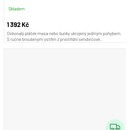
R
M
Skladem
A
1 392 Kč
Dokonalý plátek masa nebo šunky ukrojený jediným pohybem.
S ručně broušeným ostřím z prvotřídní sendvičové...
Z