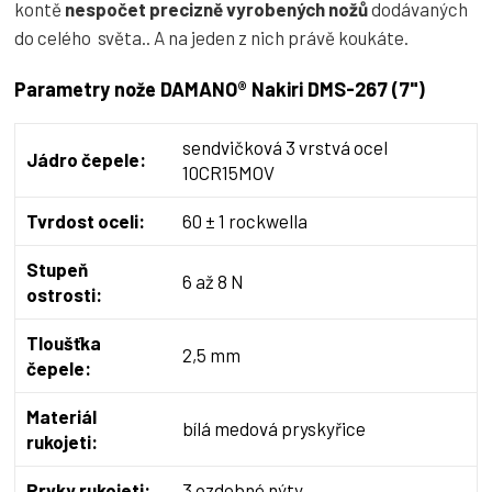
kontě
nespočet precizně vyrobených nožů
dodávaných
do celého světa.. A na jeden z nich právě koukáte.
Parametry nože DAMANO® Nakiri DMS-267 (7")
sendvičková 3 vrstvá ocel
Jádro čepele:
10CR15MOV
Tvrdost oceli:
60 ± 1 rockwella
Stupeň
6 až 8 N
ostrosti:
Tloušťka
2,5 mm
čepele:
Materiál
bílá medová pryskyřice
rukojeti:
Prvky rukojeti:
3 ozdobné nýty