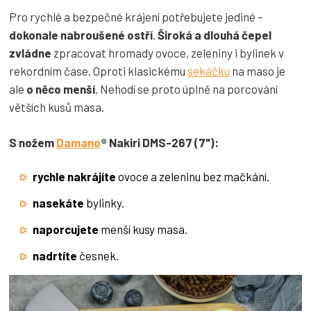
Pro rychlé a bezpečné krájení potřebujete jediné –
dokonale nabroušené ostří
.
Široká a dlouhá čepel
zvládne
zpracovat hromady ovoce, zeleniny i bylinek v
rekordním čase. Oproti klasickému
sekáčku
na maso je
ale
o něco menší
. Nehodí se proto úplně na porcování
větších kusů masa.
S nožem
Damano
® Nakiri DMS-267 (7"):
rychle nakrájíte
ovoce a zeleninu bez mačkání.
nasekáte
bylinky.
naporcujete
menší kusy masa.
nadrtíte
česnek.