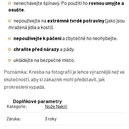
nenechávejte špinavý. Po použití ho
rovnou umyjte a
osušte
.
nepoužívejte na
extrémně tvrdé potraviny
(jako jsou
mražená jídla a kosti).
nepoužívejte k páčení
a zbytečně ho neohýbejte.
chraňte před nárazy
a pády.
ukládejte na bezpečné místo.
Poznámka: Kresba na fotografii je lehce výraznější než ve
skutečnosti, aby si zákazník mohl představit, jak
prokreslení vypadá.
Doplňkové parametry
Nože Nakiri
Kategorie
:
3 roky
Záruka
: