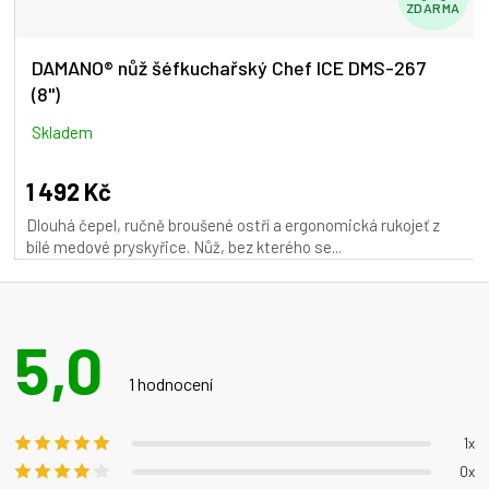
ZDARMA
D
A
DAMANO® nůž šéfkuchařský Chef ICE DMS-267
(8")
R
M
Skladem
A
1 492 Kč
Dlouhá čepel, ručně broušené ostří a ergonomická rukojeť z
bílé medové pryskyřice. Nůž, bez kterého se...
5,0
Průměrné
hodnocení
1 hodnocení
produktu
je
1x
5,0
0x
z 5