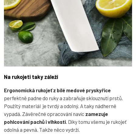
Na rukojeti taky záleží
Ergonomická rukojeť z bílé medové pryskyřice
perfektně padne do ruky a zabraňuje sklouznutí prstů.
Použitý materiál je tvrdý a odolný. A taky nádherně
vypadá. Závěrečné opracování navíc
zamezuje
pohlcování pachů i vlhkosti
. Díky tomu všemu je rukojeť
odolná a pevná. Takže něco vydrží.