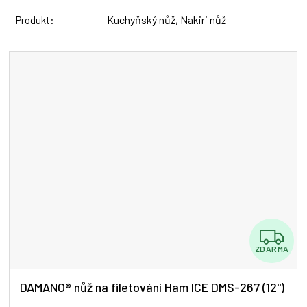
Kuchyňský nůž, Nakiri nůž
Produkt
:
Z
ZDARMA
D
A
DAMANO® nůž na filetování Ham ICE DMS-267 (12")