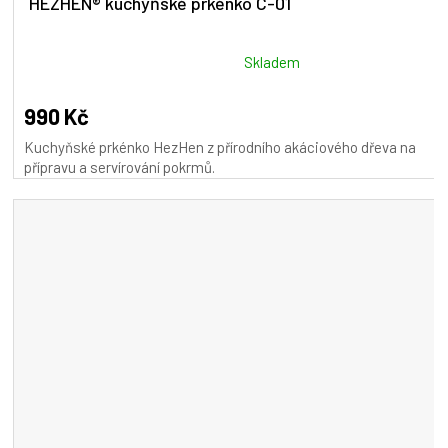
HEZHEN® kuchyňské prkénko C-01
Průměrné
Skladem
hodnocení
produktu
990 Kč
je
Kuchyňské prkénko HezHen z přírodního akáciového dřeva na
5,0
přípravu a servírování pokrmů.
z
5
hvězdiček.