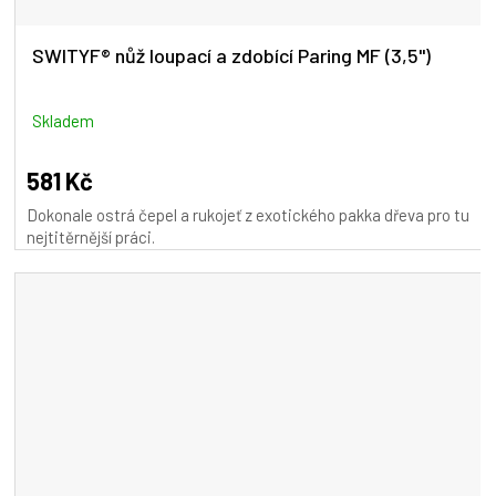
SWITYF® nůž loupací a zdobící Paring MF (3,5")
Skladem
581 Kč
Dokonale ostrá čepel a rukojeť z exotického pakka dřeva pro tu
nejtitěrnější práci.