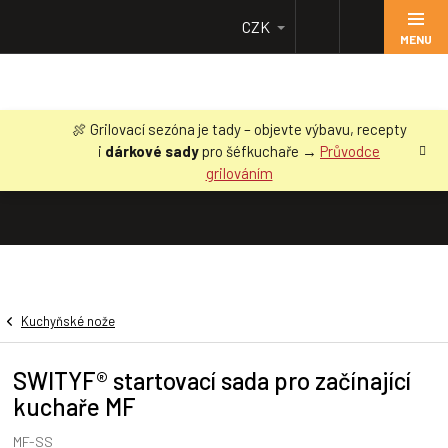
Přejít
CZK
na
obsah
🍖 Grilovací sezóna je tady – objevte výbavu, recepty
i
dárkové sady
pro šéfkuchaře →
Průvodce
grilováním
Kuchyňské nože
SWITYF® startovací sada pro začínající
kuchaře MF
MF-SS