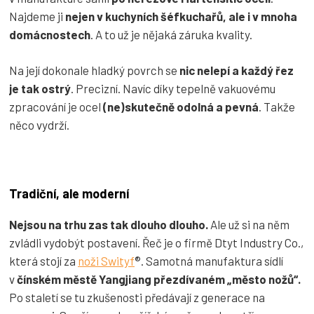
Najdeme ji
nejen v kuchyních šéfkuchařů, ale i v mnoha
domácnostech
. A to už je nějaká záruka kvality.
Na její dokonale hladký povrch se
nic nelepí a každý řez
je tak ostrý
. Precizní. Navíc díky tepelně vakuovému
zpracování je ocel
(ne)skutečně odolná a pevná
. Takže
něco vydrží.
Tradiční, ale moderní
Nejsou na trhu zas tak dlouho dlouho.
Ale už si na něm
zvládli vydobýt postavení. Řeč je o firmě Dtyt Industry Co.,
která stojí za
noži Swityf
®. Samotná manufaktura sídlí
v
čínském městě Yangjiang přezdívaném „město nožů“.
Po staletí se tu zkušenosti předávají z generace na