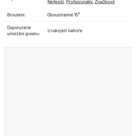
Nejlepší
,
Profesionální
,
Značkové
Oboustranné 15°
Broušení
:
Doporučené
U rukojeti nahoře
umístění gravíru
: