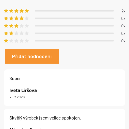
produktu
je
2x
5,0
0x
z 5
0x
hvězdiček.
0x
0x
Přidat hodnocení
V
ý
Super
p
i
Iveta Liršová
s
25.7.2026
h
Hodnocení produktu je 5 z 5 hvězdiček.
o
d
n
Skvělý výrobek jsem velice spokojen.
o
c