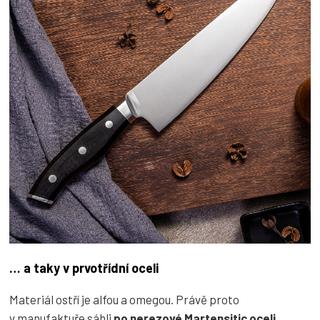
… a taky v prvotřídní oceli
Materiál ostří je alfou a omegou. Právě proto
v manufaktuře sáhli
po nerezové
Martensitic
oceli
.