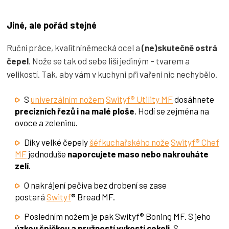
Jiné, ale pořád stejné
Ruční práce, kvalitníněmecká ocel a
(ne)skutečně ostrá
čepel
. Nože se tak od sebe liší jediným – tvarem a
velikostí. Tak, aby vám v kuchyni při vaření nic nechybělo.
S
univerzálním nožem
Swityf® Utility MF
dosáhnete
precizních řezů i na malé ploše
. Hodí se zejména na
ovoce a zeleninu.
Díky velké čepely
šéfkuchařského nože
Swityf® Chef
MF
jednoduše
naporcujete maso nebo nakrouháte
zelí
.
O nakrájení pečiva bez drobení se zase
postará
Swityf
® Bread MF.
Posledním nožem je pak Swityf® Boning MF. S jeho
úzkou špičkou a pružností vykostí cokoli
. S