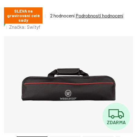
SLEVA na
Průměrné
2 hodnocení
Podrobnosti hodnocení
gravírování celé
sady
hodnocení
Značka:
Swityf
produktu
je
5,0
z
5
hvězdiček.
Z
ZDARMA
D