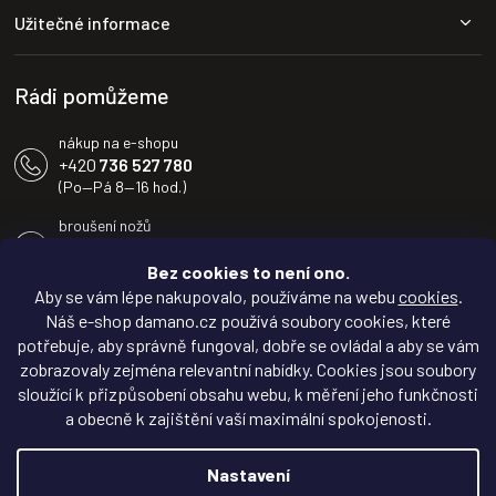
a
Užitečné informace
t
í
Rádi pomůžeme
nákup na e-shopu
+420
736 527 780
(Po—Pá 8—16 hod.)
broušení nožů
+420
604 233 936
(Po—Pá 8—16 hod.)
Bez cookies to není ono.
Aby se vám lépe nakupovalo, používáme na webu
cookies
.
info@damano.cz
Náš e-shop damano.cz používá soubory cookies, které
potřebuje, aby správně fungoval, dobře se ovládal a aby se vám
Sledujte novinky na
zobrazovaly zejména relevantní nabídky. Cookies jsou soubory
Facebooku
sloužící k přizpůsobení obsahu webu, k měření jeho funkčnosti
a obecně k zajištění vaší maximální spokojenosti.
Inspirujte se na
Instagramu
Nastavení