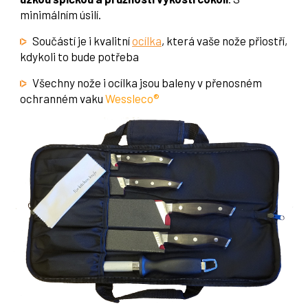
minimálním úsilí.
Součástí je i kvalitní
ocílka
, která vaše nože přiostří,
kdykoli to bude potřeba
Všechny nože i ocílka jsou baleny v přenosném
ochranném vaku
Wessleco®