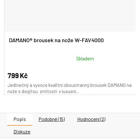
DAMANO® brousek na nože W-FAV4000
Průměrné
Skladem
hodnocení
produktu
799 Kč
je
Jedinečný a vysoce kvalitní oboustranný brousek DAMANO na
5,0
nože s dvojitou zrnitostí v luxusní...
z
5
hvězdiček.
Popis
Podobné (15)
Hodnocení (2)
Diskuze