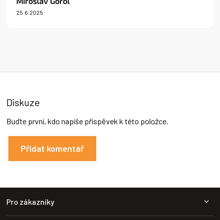
Miroslav Gorol
e
n
25.6.2025
Hodnocení produktu je 5 z 5 hvězdiček.
í
Diskuze
Buďte první, kdo napíše příspěvek k této položce.
Přidat komentář
Z
Pro zákazníky
á
p