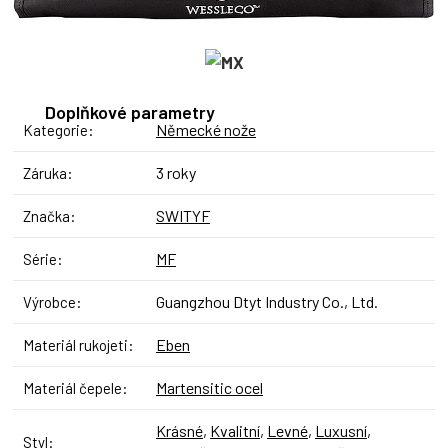
Doplňkové parametry
Německé nože
Kategorie
:
3 roky
Záruka
:
SWITYF
Značka
:
MF
Série
:
Guangzhou Dtyt Industry Co., Ltd.
Výrobce
:
Eben
Materiál rukojeti
:
Martensitic ocel
Materiál čepele
:
Krásné
,
Kvalitní
,
Levné
,
Luxusní
,
Styl
: