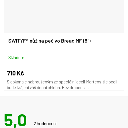
SWITYF® nůž na pečivo Bread MF (8")
Skladem
710 Kč
S dokonale nabroušeným ze speciální oceli Martensitic oceli
bude krájení váš denní chleba. Bez drobení a...
5,0
Průměrné
hodnocení
2 hodnocení