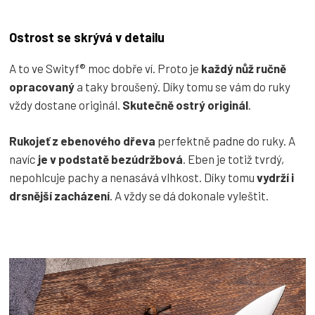
Ostrost se skrývá v detailu
A to ve Swityf® moc dobře ví. Proto je
každý nůž ručně
opracovaný
a taky broušený. Díky tomu se vám do ruky
vždy dostane originál.
Skutečně ostrý originál
.
Rukojeť z ebenového dřeva
perfektně padne do ruky. A
navíc
je v podstatě bezúdržbová
. Eben je totiž tvrdý,
nepohlcuje pachy a nenasává vlhkost. Díky tomu
vydrží i
drsnější zacházení
. A vždy se dá dokonale vyleštit.