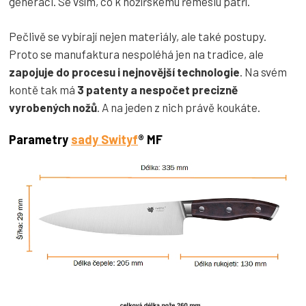
generaci. Se vším, co k nožířskému řemeslu patří.
Pečlivě se vybírají nejen materiály, ale také postupy.
Proto se manufaktura nespoléhá jen na tradice, ale
zapojuje do procesu i nejnovější technologie
. Na svém
kontě tak má
3 patenty a nespočet precizně
vyrobených nožů
. A na jeden z nich právě koukáte.
Parametry
sady Swityf
® MF