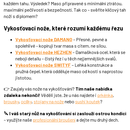
každém tahu. Výsledek? Maso připravené s minimální ztrátou,
v
ý
maximální pečlivostí a bezpečností. Tak co – svěříte klíčový tah
p
noži s diplomem?
i
s
Vykosťovací nože, které rozumí každému řezu
u
Vykosťovací nože DAMANO
– Přesné, pevné a
spolehlivé – kopírují tvar masa s citem, ne silou.
Vykosťovací nože HEZHEN
– Damašková ocel, která se
nebojí detailu – čistý řez i u těch nejjemnějších svalů.
Vykosťovací nože SWITYF
– Lehká konstrukce a
pružná čepel, která odděluje maso od kosti s naprostou
jistotou.
👉 Zaujaly vás nože na vykošťování?
Tím naše nabídka
zdaleka nekončí!
Věděli jste, že u nás najdete i
prkénka
,
brousky
,
ocílky
,
stojany na nože
nebo
sushi koutek
?
🔪 I váš starý nůž na vykošťování si zaslouží ostrou kondici
– využijte naše
profesionální broušení
a dejte mu druhý dech.