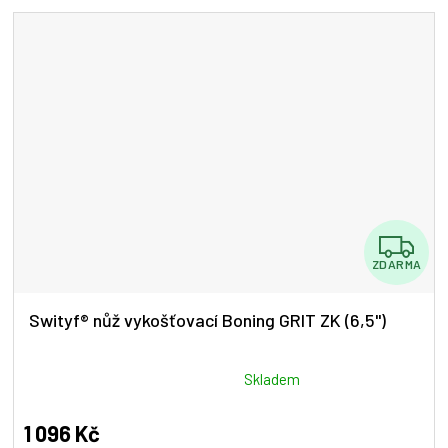
5
hvězdiček.
Z
ZDARMA
D
A
Swityf® nůž vykošťovací Boning GRIT ZK (6,5")
R
M
Průměrné
Skladem
hodnocení
A
produktu
1 096 Kč
je