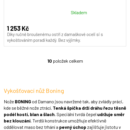
R
M
Průměrné
Skladem
hodnocení
A
produktu
1 253 Kč
je
Díky ručně broušenému ostří z damaškové oceli si s
5,0
vykošťováním poradí každý. Bez výjimky.
z
5
hvězdiček.
10
položek celkem
O
v
l
á
d
Vykošťovací nůž Boning
a
c
í
Nože
BONING
od Damano jsou navržené tak, aby zvládly práci,
p
kde se běžné nože ztrácí.
Tenká špička drží dráhu řezu těsně
r
podél kostí, blan a šlach
. Speciální tvrdá čepel
udržuje směr
v
bez klouzání
. Tvrdší konstrukce umožňuje efektivně
k
oddělovat maso bez trhání a
pevný úchop
zajišťuje jistotu v
y