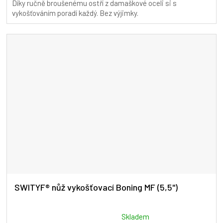
Díky ručně broušenému ostří z damaškové oceli si s
5,0
vykošťováním poradí každý. Bez výjimky.
z
5
hvězdiček.
SWITYF® nůž vykošťovací Boning MF (5,5")
Průměrné
Skladem