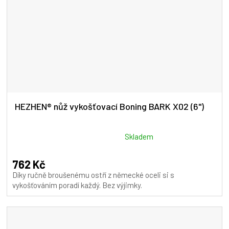
HEZHEN® nůž vykošťovací Boning BARK X02 (6")
Průměrné
Skladem
hodnocení
produktu
762 Kč
je
Díky ručně broušenému ostří z německé oceli si s
4,5
vykošťováním poradí každý. Bez výjimky.
z
5
hvězdiček.