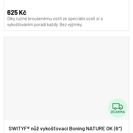
hodnocení
produktu
625 Kč
je
Díky ručně broušenému ostří ze speciální oceli si s
5,0
vykošťováním poradí každý. Bez výjimky.
z
5
hvězdiček.
Z
ZDARMA
D
A
SWITYF® nůž vykošťovací Boning NATURE OK (6")