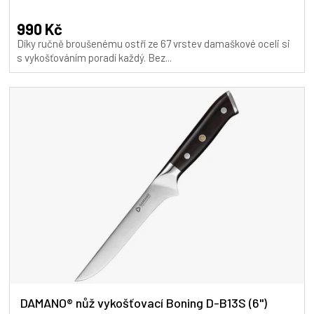
hodnocení
produktu
990 Kč
je
Díky ručně broušenému ostří ze 67 vrstev damaškové oceli si
5,0
s vykošťováním poradí každý. Bez...
z
5
hvězdiček.
DAMANO® nůž vykošťovací Boning D-B13S (6")