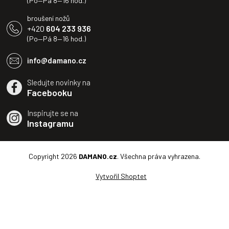
(Po—Pá 8—16 hod.)
broušení nožů
+420
604 233 936
(Po—Pá 8—16 hod.)
info@damano.cz
Sledujte novinky na
Facebooku
Inspirujte se na
Instagramu
Copyright 2026
DAMANO.cz
. Všechna práva vyhrazena.
Vytvořil Shoptet