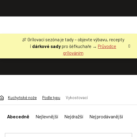
Přejít
🍖 Grilovací sezóna je tady – objevte výbavu, recepty
na
i
dárkové sady
pro šéfkuchaře →
Průvodce
obsah
grilováním
Kuchyňské nože
Podle typu
Vykosťovací
Ř
a
Abecedně
Nejlevnější
Nejdražší
Nejprodávanější
z
e
n