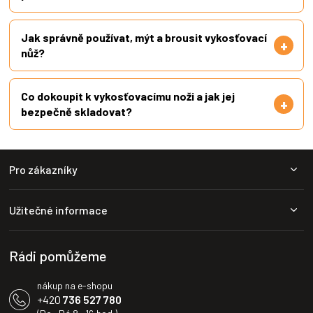
Jak správně používat, mýt a brousit vykosťovací
nůž?
Co dokoupit k vykosťovacímu noži a jak jej
bezpečně skladovat?
Z
Pro zákazníky
á
p
a
Užitečné informace
t
í
Rádi pomůžeme
nákup na e-shopu
+420
736 527 780