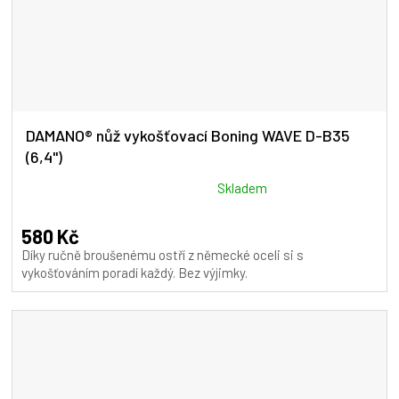
DAMANO® nůž vykošťovací Boning WAVE D-B35
(6,4")
Průměrné
Skladem
hodnocení
produktu
580 Kč
je
Díky ručně broušenému ostří z německé oceli si s
5,0
vykošťováním poradí každý. Bez výjimky.
z
5
hvězdiček.