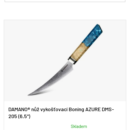
í
p
r
V
o
ý
d
p
u
i
k
s
t
p
ů
r
o
d
u
k
t
ů
DAMANO® nůž vykošťovací Boning AZURE DMS-
205 (6,5")
Průměrné
Skladem