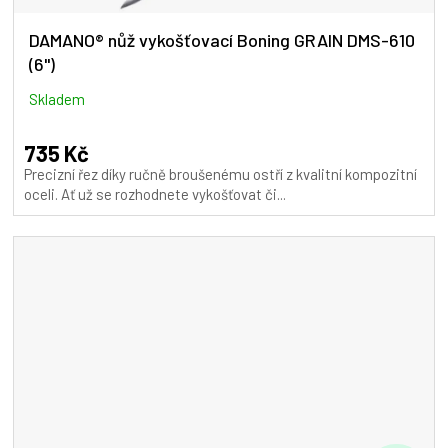
DAMANO® nůž vykošťovací Boning GRAIN DMS-610
(6")
Skladem
735 Kč
Precizní řez díky ručně broušenému ostří z kvalitní kompozitní
oceli. Ať už se rozhodnete vykošťovat či...