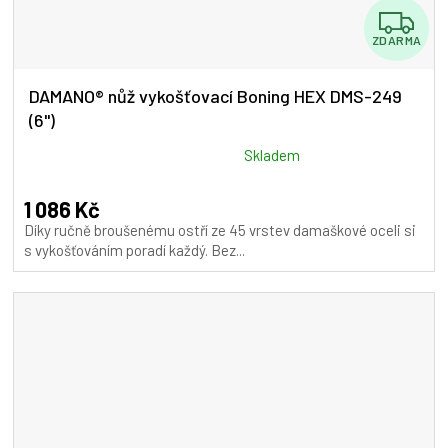
Z
ZDARMA
D
A
DAMANO® nůž vykošťovací Boning HEX DMS-249
(6")
R
M
Průměrné
Skladem
hodnocení
A
produktu
1 086 Kč
je
Díky ručně broušenému ostří ze 45 vrstev damaškové oceli si
5,0
s vykošťováním poradí každý. Bez...
z
5
hvězdiček.