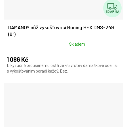
Z
ZDARMA
D
A
DAMANO® nůž vykošťovací Boning HEX DMS-249
(6")
R
M
Průměrné
Skladem
hodnocení
A
produktu
1 086 Kč
je
Díky ručně broušenému ostří ze 45 vrstev damaškové oceli si
5,0
s vykošťováním poradí každý. Bez...
z
5
hvězdiček.