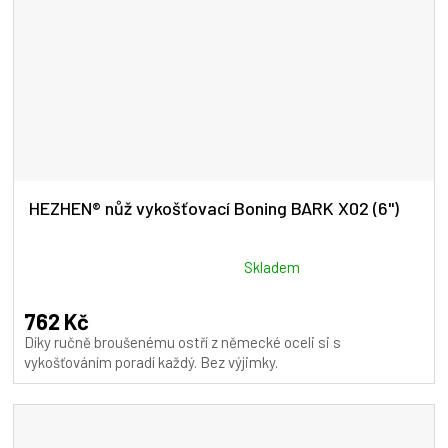
HEZHEN® nůž vykošťovací Boning BARK X02 (6")
Průměrné
Skladem
hodnocení
produktu
762 Kč
je
Díky ručně broušenému ostří z německé oceli si s
4,5
vykošťováním poradí každý. Bez výjimky.
z
5
hvězdiček.