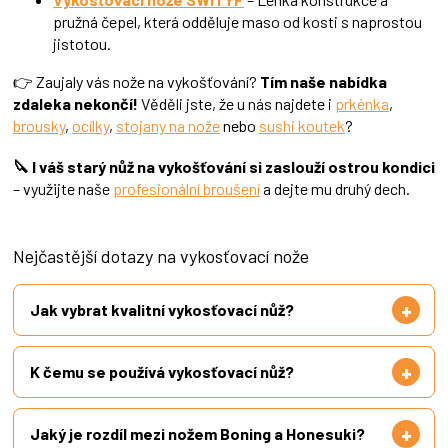
pružná čepel, která odděluje maso od kosti s naprostou
jistotou.
👉 Zaujaly vás nože na vykošťování?
Tím naše nabídka
zdaleka nekončí!
Věděli jste, že u nás najdete i
prkénka
,
brousky
,
ocílky
,
stojany na nože
nebo
sushi koutek
?
🔪 I váš starý nůž na vykošťování si zaslouží ostrou kondici
– využijte naše
profesionální broušení
a dejte mu druhý dech.
Nejčastější dotazy na vykosťovací nože
Jak vybrat kvalitní vykosťovací nůž?
K čemu se používá vykosťovací nůž?
Jaký je rozdíl mezi nožem Boning a Honesuki?