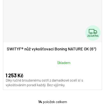
Z
ZDARMA
D
A
SWITYF® nůž vykošťovací Boning NATURE OK (6")
R
M
Průměrné
Skladem
hodnocení
A
produktu
1 253 Kč
je
Díky ručně broušenému ostří z damaškové oceli si s
5,0
vykošťováním poradí každý. Bez výjimky.
z
5
hvězdiček.
14
položek celkem
O