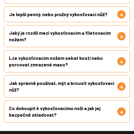
Je lepší pevný, nebo pružný vykosťovací nůž?
Jaký je rozdíl mezi vykosťovacím a filetovacím
nožem?
Lze vykosťovacím nožem sekat kosti nebo
porcovat zmrazené maso?
Jak správně používat, mýt a brousit vykosťovací
nůž?
Co dokoupit k vykosťovacímu noži a jak jej
bezpečně skladovat?
Z