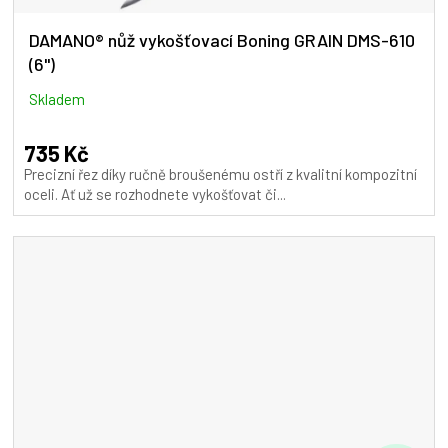
DAMANO® nůž vykošťovací Boning GRAIN DMS-610
(6")
Skladem
735 Kč
Precizní řez díky ručně broušenému ostří z kvalitní kompozitní
oceli. Ať už se rozhodnete vykošťovat či...