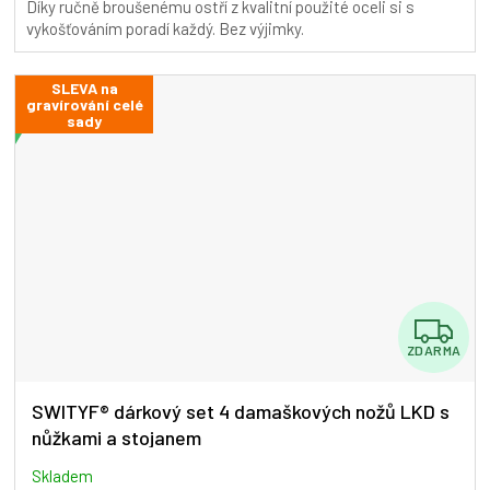
Díky ručně broušenému ostří z kvalitní použité oceli si s
vykošťováním poradí každý. Bez výjimky.
SLEVA na
gravírování celé
sady
Z
ZDARMA
D
A
SWITYF® dárkový set 4 damaškových nožů LKD s
nůžkami a stojanem
R
M
Skladem