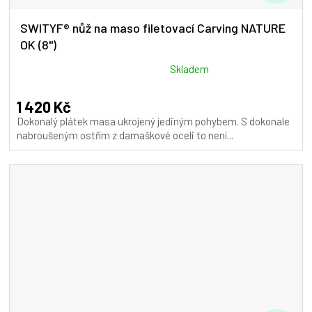
D
A
SWITYF® nůž na maso filetovací Carving NATURE
OK (8")
R
M
Průměrné
Skladem
hodnocení
A
produktu
1 420 Kč
je
Dokonalý plátek masa ukrojený jediným pohybem. S dokonale
5,0
nabroušeným ostřím z damaškové oceli to není...
z
5
hvězdiček.