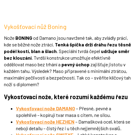
v
l
á
d
Vykošťovací nůž Boning
a
c
í
Nože
BONING
od Damano jsou navržené tak, aby zvládly práci,
p
kde se běžné nože ztrácí.
Tenká špička drží dráhu řezu těsně
r
podél kostí, blan a šlach
. Speciální tvrdá čepel
udržuje směr
v
bez klouzání
. Tvrdší konstrukce umožňuje efektivně
k
oddělovat maso bez trhání a
pevný úchop
zajišťuje jistotu v
y
každém tahu. Výsledek? Maso připravené s minimální ztrátou,
v
ý
maximální pečlivostí a bezpečností. Tak co – svěříte klíčový tah
p
noži s diplomem?
i
s
Vykosťovací nože, které rozumí každému řezu
u
Vykosťovací nože DAMANO
– Přesné, pevné a
spolehlivé – kopírují tvar masa s citem, ne silou.
Vykosťovací nože HEZHEN
– Damašková ocel, která se
nebojí detailu – čistý řez i u těch nejjemnějších svalů.
Vykosťovací nože SWITYF
– Lehká konstrukce a