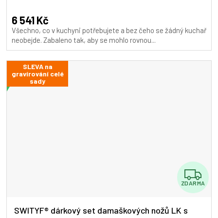
A
6 541 Kč
Všechno, co v kuchyni potřebujete a bez čeho se žádný kuchař
neobejde. Zabaleno tak, aby se mohlo rovnou...
SLEVA na
gravírování celé
sady
Z
ZDARMA
D
A
SWITYF® dárkový set damaškových nožů LK s