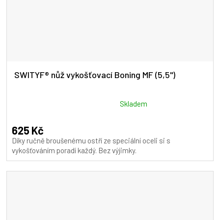
SWITYF® nůž vykošťovací Boning MF (5,5")
Průměrné
Skladem
hodnocení
produktu
625 Kč
je
Díky ručně broušenému ostří ze speciální oceli si s
5,0
vykošťováním poradí každý. Bez výjimky.
z
5
hvězdiček.