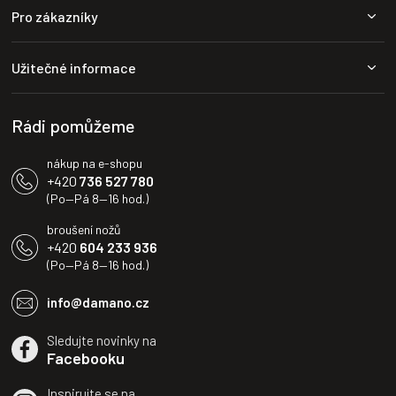
Pro zákazníky
á
p
a
Užitečné informace
t
í
Rádi pomůžeme
nákup na e-shopu
+420
736 527 780
(Po—Pá 8—16 hod.)
broušení nožů
+420
604 233 936
(Po—Pá 8—16 hod.)
info@damano.cz
Sledujte novinky na
Facebooku
Inspirujte se na