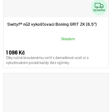
Z
ZDARMA
D
A
Swityf® nůž vykošťovací Boning GRIT ZK (6,5")
R
M
Průměrné
Skladem
hodnocení
A
produktu
1 096 Kč
je
Díky ručně broušenému ostří z damaškové oceli si s
5,0
vykošťováním poradí každý. Bez výjimky.
z
5
hvězdiček.