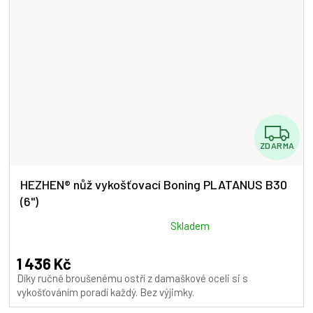
Z
ZDARMA
D
A
HEZHEN® nůž vykošťovací Boning PLATANUS B30
(6")
R
M
Průměrné
Skladem
hodnocení
A
produktu
1 436 Kč
je
Díky ručně broušenému ostří z damaškové oceli si s
5,0
vykošťováním poradí každý. Bez výjimky.
z