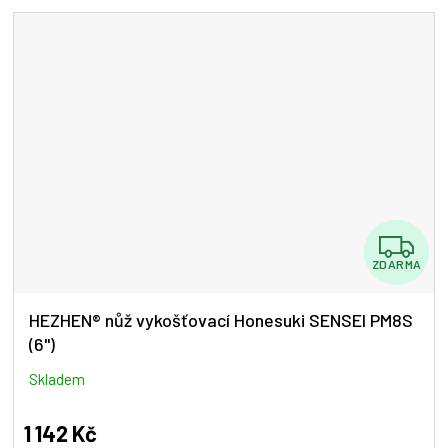
5
hvězdiček.
Z
ZDARMA
D
A
HEZHEN® nůž vykošťovací Honesuki SENSEI PM8S
(6")
R
M
Skladem
A
1 142 Kč