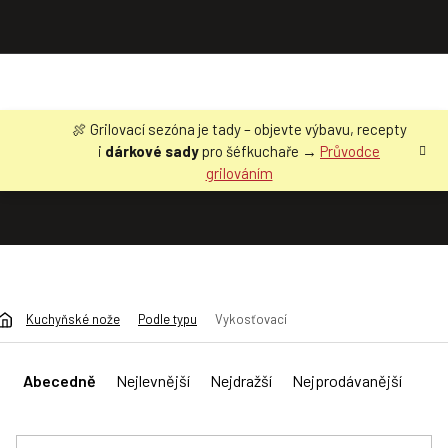
Přejít
🍖 Grilovací sezóna je tady – objevte výbavu, recepty
na
i
dárkové sady
pro šéfkuchaře →
Průvodce
obsah
grilováním
Kuchyňské nože
Podle typu
Vykosťovací
Ř
a
Abecedně
Nejlevnější
Nejdražší
Nejprodávanější
z
e
n