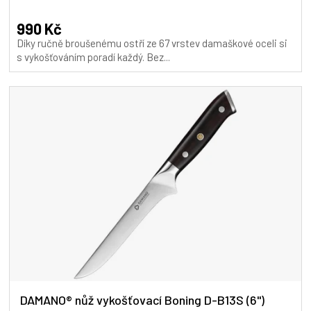
hodnocení
produktu
990 Kč
je
Díky ručně broušenému ostří ze 67 vrstev damaškové oceli si
5,0
s vykošťováním poradí každý. Bez...
z
5
hvězdiček.
DAMANO® nůž vykošťovací Boning D-B13S (6")