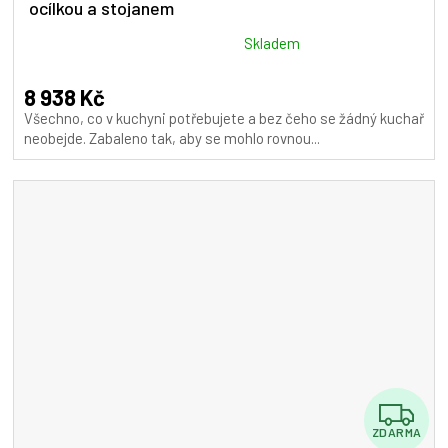
ocílkou a stojanem
R
M
Průměrné
Skladem
hodnocení
A
produktu
8 938 Kč
je
Všechno, co v kuchyni potřebujete a bez čeho se žádný kuchař
5,0
neobejde. Zabaleno tak, aby se mohlo rovnou...
z
5
hvězdiček.
Z
ZDARMA