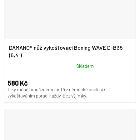
DAMANO® nůž vykošťovací Boning WAVE D-B35
(6,4")
Průměrné
Skladem
hodnocení
produktu
580 Kč
je
Díky ručně broušenému ostří z německé oceli si s
5,0
vykošťováním poradí každý. Bez výjimky.
z
5
hvězdiček.