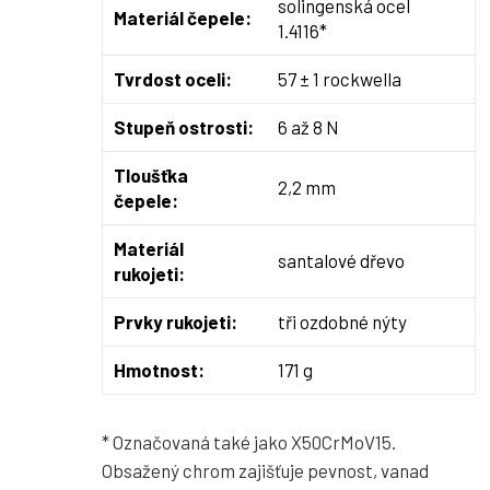
solingenská ocel
Materiál čepele:
1.4116*
Tvrdost oceli:
57 ± 1 rockwella
Stupeň ostrosti:
6 až 8 N
Tloušťka
2,2 mm
čepele:
Materiál
santalové dřevo
rukojeti:
Prvky rukojeti:
tři ozdobné nýty
Hmotnost:
171 g
* Označovaná také jako X50CrMoV15.
Obsažený chrom zajišťuje pevnost, vanad