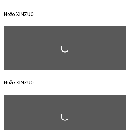
5
hvězdiček.
Nože XINZUO
Nože XINZUO