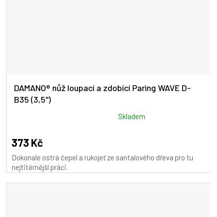
DAMANO® nůž loupací a zdobící Paring WAVE D-
B35 (3,5")
Průměrné
Skladem
hodnocení
produktu
373 Kč
je
Dokonale ostrá čepel a rukojeť ze santalového dřeva pro tu
5,0
nejtitěrnější práci.
z
5
hvězdiček.