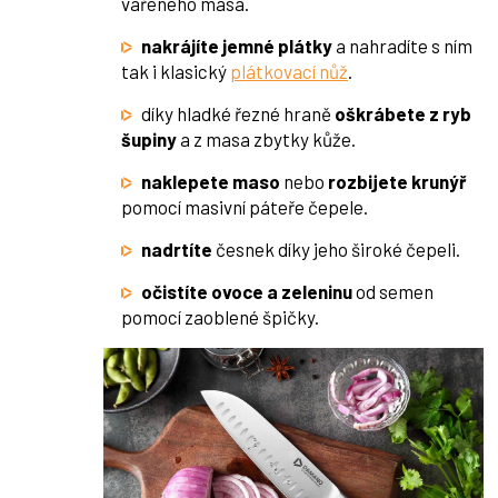
vařeného masa.
nakrájíte jemné plátky
a nahradíte s ním
tak i klasický
plátkovací nůž
.
díky hladké řezné hraně
oškrábete z ryb
šupiny
a z masa zbytky kůže.
naklepete maso
nebo
rozbijete krunýř
pomocí masivní páteře čepele.
nadrtíte
česnek díky jeho široké čepeli.
očistíte ovoce a zeleninu
od semen
pomocí zaoblené špičky.