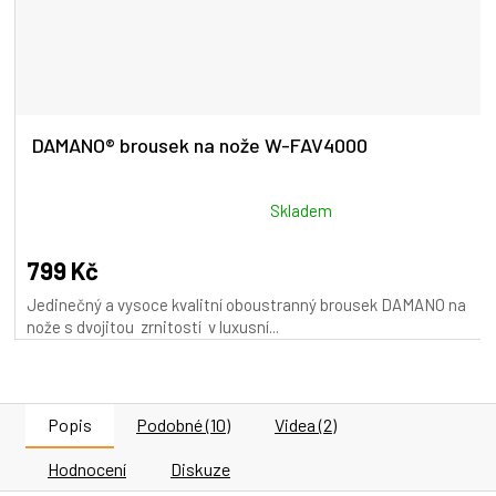
DAMANO® brousek na nože W-FAV4000
Průměrné
Skladem
hodnocení
produktu
799 Kč
je
Jedinečný a vysoce kvalitní oboustranný brousek DAMANO na
5,0
nože s dvojitou zrnitostí v luxusní...
z
5
hvězdiček.
Popis
Podobné (10)
Videa (2)
Hodnocení
Diskuze