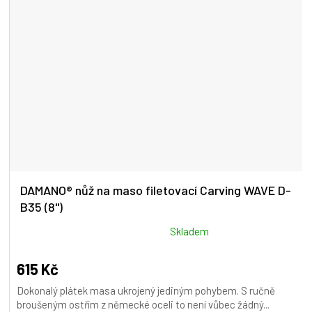
DAMANO® nůž na maso filetovací Carving WAVE D-
B35 (8")
Průměrné
Skladem
hodnocení
produktu
615 Kč
je
Dokonalý plátek masa ukrojený jediným pohybem. S ručně
5,0
broušeným ostřím z německé oceli to není vůbec žádný...
z