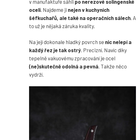
v manufaktuře sáhli
po nerezové solingenské
oceli
. Najdeme ji
nejen v kuchyních
šéfkuchařů, ale také na operačních sálech
. A
to už je nějaká záruka kvality.
Na její dokonale hladký povrch se
nic nelepí a
každý řez je tak ostrý
. Precizní. Navíc díky
tepelně vakuovému zpracování je ocel
(ne)skutečně odolná a pevná
. Takže něco
vydrží.