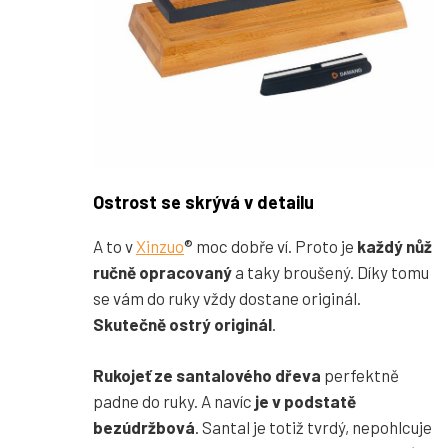
Ostrost se skrývá v detailu
A to v
Xinzuo
® moc dobře ví. Proto je
každý nůž
ručně opracovaný
a taky broušený. Díky tomu
se vám do ruky vždy dostane originál.
Skutečně ostrý originál
.
Rukojeť ze santalového dřeva
perfektně
padne do ruky. A navíc
je v podstatě
bezúdržbová
. Santal je totiž tvrdý, nepohlcuje