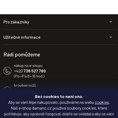
Z
Pro zákazníky
á
p
a
Užitečné informace
t
í
Rádi pomůžeme
nákup na e-shopu
+420
736 527 780
(Po—Pá 8—16 hod.)
broušení nožů
+420
604 233 936
(Po—Pá 8—16 hod.)
Bez cookies to není ono.
Aby se vám lépe nakupovalo, používáme na webu
cookies
.
info@damano.cz
Náš e-shop damano.cz používá soubory cookies, které
potřebuje, aby správně fungoval, dobře se ovládal a aby se vám