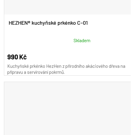
HEZHEN® kuchyňské prkénko C-01
Průměrné
Skladem
hodnocení
produktu
990 Kč
je
Kuchyňské prkénko HezHen z přírodního akáciového dřeva na
5,0
přípravu a servírování pokrmů.
z
5
hvězdiček.