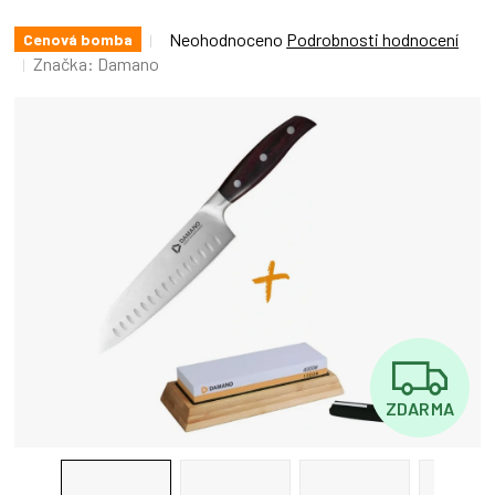
Průměrné
Neohodnoceno
Podrobnosti hodnocení
Cenová bomba
hodnocení
Značka:
Damano
produktu
je
0,0
z
5
hvězdiček.
Z
ZDARMA
D
A