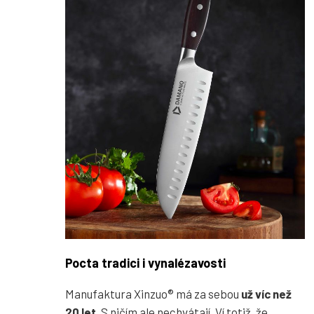
Pocta tradici i vynalézavosti
Manufaktura Xinzuo® má za sebou
už víc než
20 let
. S ničím ale nechvátají. Ví totiž, že