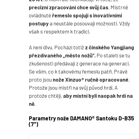
precizní zpracování chce svůj čas
. Mistrně
ovládnuté
řemeslo spojují s inovativními
postupy
a neustále posouvají možnosti. Vždy
však s respektem k tradici.
A není divu. Pochází totiž
z čínského Yangjiang
přezdívaného „město nožů“.
Po staletí se tu
zkušenosti předávají z generace na generaci.
Se vším, co k takovému řemeslu patří. Právě
proto jsou
nože Xinzuo® ručně opracované
.
Protože jsou mistři na svůj původ hrdí. A
protože chtějí,
aby místní byli naopak hrdí na
ně
.
Parametry nože DAMANO® Santoku D-B35
(7")