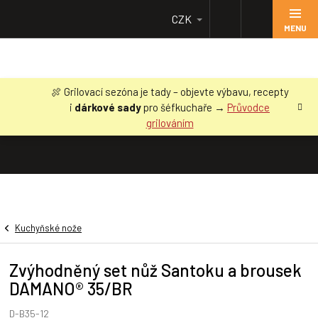
Přejít
CZK
na
obsah
🍖 Grilovací sezóna je tady – objevte výbavu, recepty
i
dárkové sady
pro šéfkuchaře →
Průvodce
grilováním
Kuchyňské nože
Zvýhodněný set nůž Santoku a brousek
DAMANO® 35/BR
D-B35-12