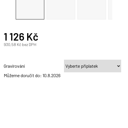
R
1 126 Kč
A
930,58 Kč
bez DPH
Měrná
cena:
Gravírování
Můžeme doručit do:
10.8.2026