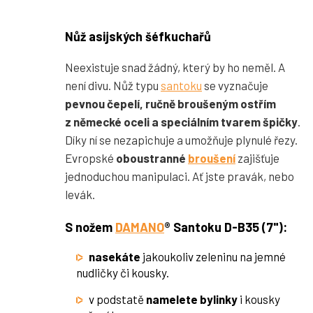
Nůž asijských šéfkuchařů
Neexistuje snad žádný, který by ho neměl. A
není divu. Nůž typu
santoku
se vyznačuje
pevnou čepelí, ručně broušeným ostřím
z německé oceli a speciálním tvarem špičky
.
Díky ní se nezapichuje a umožňuje plynulé řezy.
Evropské
oboustranné
broušení
zajišťuje
jednoduchou manipulaci. Ať jste pravák, nebo
levák.
S nožem
DAMANO
® Santoku D-B35 (7"):
nasekáte
jakoukoliv zeleninu na jemné
nudličky či kousky.
v podstatě
namelete bylinky
i kousky