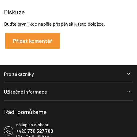
Diskuze
Buďte první, kdo napíše příspěvek k této položce.
Přidat komentář
Z
Pro zákazníky
á
p
a
Užitečné informace
t
í
Rádi pomůžeme
nákup na e-shopu
+420
736 527 780
(Po—Pá 8—16 hod.)