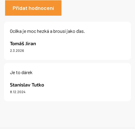
Přidat hodnocení
V
ý
Ocílka je moc hezká a brousí jako ďas.
p
i
Tomáš Jiran
s
2.3.2026
h
Hodnocení produktu je 5 z 5 hvězdiček.
o
d
n
Je to dárek
o
c
Stanislav Tutko
e
n
8.12.2024
Hodnocení produktu je 5 z 5 hvězdiček.
í