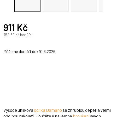
911 Kč
752,89 Kč bez DPH
Měrná
cena:
Můžeme doručit do:
10.8.2026
Vysoce uhlíková
ocílka
Damano
se zhrublou čepelí a velmi
odolnou rukojetí. Použijte ji na jemné
broušení
svých