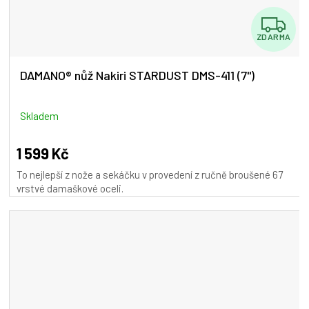
Z
ZDARMA
D
A
DAMANO® nůž Nakiri STARDUST DMS-411 (7")
R
M
Skladem
A
1 599 Kč
To nejlepší z nože a sekáčku v provedení z ručně broušené 67
vrstvé damaškové oceli.