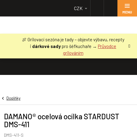
Přejít
CZK
na
obsah
🍖 Grilovací sezóna je tady – objevte výbavu, recepty
i
dárkové sady
pro šéfkuchaře →
Průvodce
grilováním
Doplňky
DAMANO® ocelová ocílka STARDUST
DMS-411
DMS-411-S