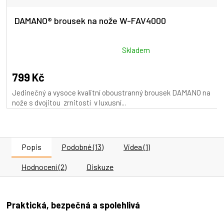
DAMANO® brousek na nože W-FAV4000
Průměrné
Skladem
hodnocení
produktu
799 Kč
je
Jedinečný a vysoce kvalitní oboustranný brousek DAMANO na
5,0
nože s dvojitou zrnitostí v luxusní...
z
5
hvězdiček.
Popis
Podobné (13)
Videa (1)
Hodnocení (2)
Diskuze
Praktická, bezpečná a spolehlivá