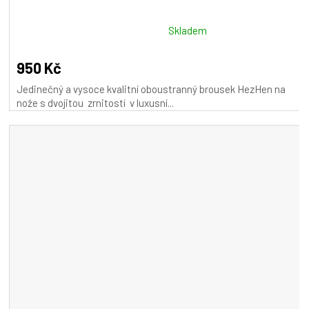
Průměrné
Skladem
hodnocení
produktu
950 Kč
je
Jedinečný a vysoce kvalitní oboustranný brousek HezHen na
5,0
nože s dvojitou zrnitostí v luxusní...
z
5
hvězdiček.