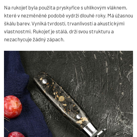
Na rukojeť byla použita pryskyřice s uhlíkovým vláknem
,
které v nezměněné podobě vydrží dlouhé roky. Má úžasnou
škálu barev. Vyniká tvrdostí, trvanlivostí a akustickými
vlastnostmi. Rukojeť je stálá, drží svou strukturu a
nezachycuje žádný zápach.