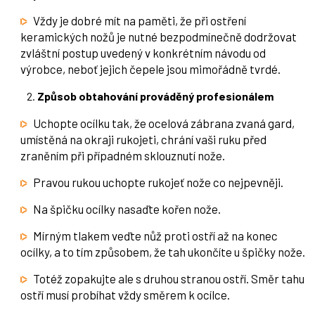
Vždy je dobré mít na paměti, že při ostření
keramických nožů je nutné bezpodmínečně dodržovat
zvláštní postup uvedený v konkrétním návodu od
výrobce, neboť jejich čepele jsou mimořádně tvrdé.
Způsob obtahování prováděný profesionálem
Uchopte ocílku tak, že ocelová zábrana zvaná gard,
umístěná na okraji rukojeti, chrání vaši ruku před
zraněním při případném sklouznutí nože.
Pravou rukou uchopte rukojeť nože co nejpevněji.
Na špičku ocílky nasaďte kořen nože.
Mírným tlakem veďte nůž proti ostří až na konec
ocílky, a to tím způsobem, že tah ukončíte u špičky nože.
Totéž zopakujte ale s druhou stranou ostří. Směr tahu
ostří musí probíhat vždy směrem k ocílce.