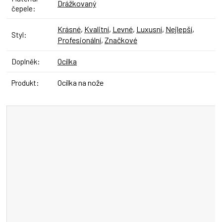
Drážkovaný
čepele
:
Krásné
,
Kvalitní
,
Levné
,
Luxusní
,
Nejlepší
,
Styl
:
Profesionální
,
Značkové
Ocílka
Doplněk
:
Ocílka na nože
Produkt
: