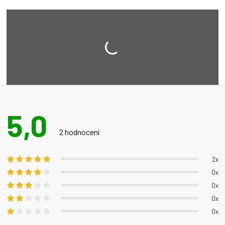
5,0
Průměrné
hodnocení
2 hodnocení
produktu
je
2x
5,0
0x
z 5
0x
hvězdiček.
0x
0x