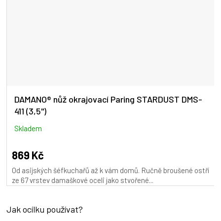
DAMANO® nůž okrajovací Paring STARDUST DMS-
411 (3,5")
Skladem
869 Kč
Od asijských šéfkuchařů až k vám domů. Ručně broušené ostří
ze 67 vrstev damaškové oceli jako stvořené...
Jak ocílku používat?