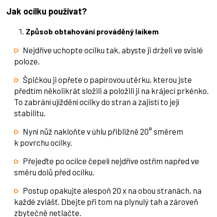
Jak ocílku používat?
Způsob obtahování prováděný laikem
Nejdříve uchopte ocílku tak, abyste ji drželi ve svislé
poloze.
Špičkou ji opřete o papírovou utěrku, kterou jste
předtím několikrát složili a položili ji na krájecí prkénko.
To zabrání ujíždění ocílky do stran a zajistí to její
stabilitu.
Nyní nůž nakloňte v úhlu přibližně 20° směrem
k povrchu ocílky.
Přejeďte po ocílce čepelí nejdříve ostřím napřed ve
směru dolů před ocílku.
Postup opakujte alespoň 20 x na obou stranách, na
každé zvlášť. Dbejte při tom na plynulý tah a zároveň
zbytečně netlačte.