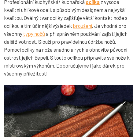
Profesionální kuchyňská/ kuchařská
ocílka
z vysoce
kvalitní uhlíkové oceli, s působivým designem a nejvyšší
kvalitou. Oválný tvar ocílky zajišťuje větší kontakt nože s
ocílkou a tím účinnější výsledek
broušení
. Je vhodná pro
všechny
typy nožů
a při správném používání zajistí jejich
delší životnost. Slouží pro pravidelnou údržbu nožů.
Pomocí ocílky na nože snadno a rychle obnovíte původní
ostrost jejich čepelí. S touto ocílkou připravíte své nože k
mistrovským výkonům. Doporučujeme i jako dárek pro
všechny příležitosti.