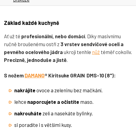
Základ každé kuchyně
Ať už té
profesionální, nebo domácí
. Díky masivnímu
ručně broušenému ostří z
3 vrstev sendvičové oceli a
pevného ocelového jádra
ukrojí tenhle
nůž
téměř cokoliv.
Precizně, jednoduše a jistě
.
S nožem
DAMANO
® Kiritsuke GRAIN DMS-10 (8"):
nakrájíte
ovoce a zeleninu bez mačkání.
lehce
naporcujete
a očistíte
maso.
nakrouháte
zelí a nasekáte bylinky.
si poradíte i s většími kusy.