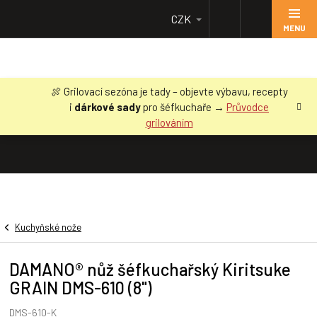
Přejít
CZK
na
obsah
🍖 Grilovací sezóna je tady – objevte výbavu, recepty
i
dárkové sady
pro šéfkuchaře →
Průvodce
grilováním
Kuchyňské nože
DAMANO® nůž šéfkuchařský Kiritsuke
GRAIN DMS-610 (8")
DMS-610-K