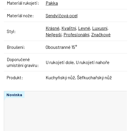
Pakka
Materiál rukojeti
:
Sendvičová ocel
Materiál nože
:
Krásné
,
Kvalitní
,
Levné
,
Luxusní
,
Styl
:
Nejlepší
,
Profesionální
,
Značkové
Oboustranné 15°
Broušení
:
Doporučené
U rukojeti dole, U rukojeti nahoře
umístění gravíru
:
Kuchyňský nůž, Šéfkuchařský nůž
Produkt
:
Novinka