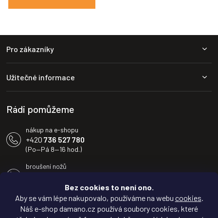
Z
Pro zákazníky
á
p
a
Užitečné informace
t
í
Rádi pomůžeme
nákup na e-shopu
+420
736 527 780
(Po—Pá 8—16 hod.)
broušení nožů
+420
604 233 936
(Po—Pá 8—16 hod.)
Bez cookies to není ono.
Aby se vám lépe nakupovalo, používáme na webu
cookies
.
info@damano.cz
Náš e-shop damano.cz používá soubory cookies, které