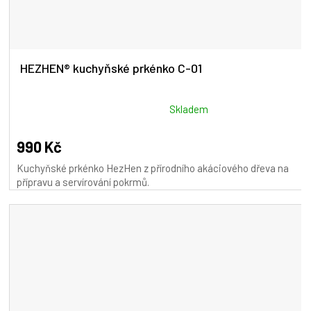
HEZHEN® kuchyňské prkénko C-01
Průměrné
Skladem
hodnocení
produktu
990 Kč
je
Kuchyňské prkénko HezHen z přírodního akáciového dřeva na
5,0
přípravu a servírování pokrmů.
z
5
hvězdiček.