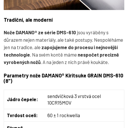
Tradiční, ale moderní
Nože DAMANO® ze série DMS-610
jsou vyráběny s
důrazem nejen materiály, ale také postupy. Nespoléháme
jen na tradice, ale
zapojujeme do procesu i nejnovější
technologie
. Na svém kontě máme
nespočet precizně
vyrobených nožů
. A na jeden z nich právě koukáte.
Parametry nože DAMANO® Kiritsuke GRAIN DMS-610
(8")
sendvičková 3 vrstvá ocel
Jádro čepele:
10CR15MOV
Tvrdost oceli:
60 ± 1 rockwella
Stupeň