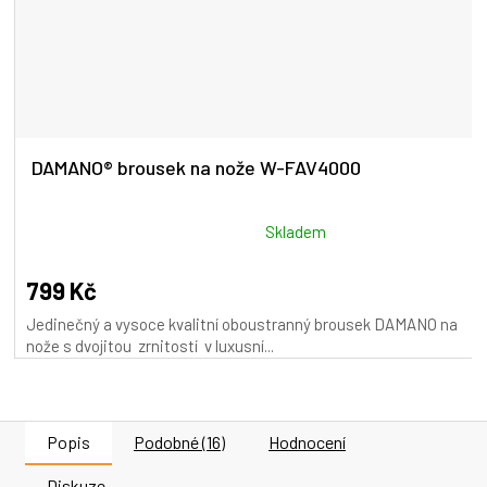
DAMANO® brousek na nože W-FAV4000
Průměrné
Skladem
hodnocení
produktu
799 Kč
je
Jedinečný a vysoce kvalitní oboustranný brousek DAMANO na
5,0
nože s dvojitou zrnitostí v luxusní...
z
5
hvězdiček.
Popis
Podobné (16)
Hodnocení
Diskuze