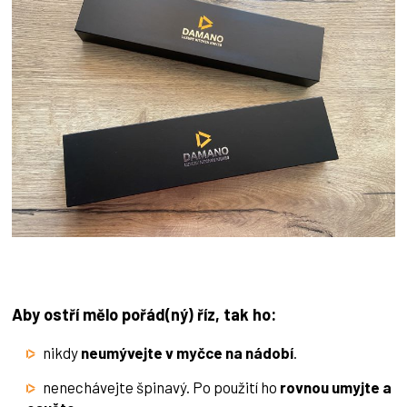
Aby ostří mělo pořád(ný) říz, tak ho:
nikdy
neumývejte v myčce na nádobí
.
nenechávejte špinavý. Po použití ho
rovnou umyjte a