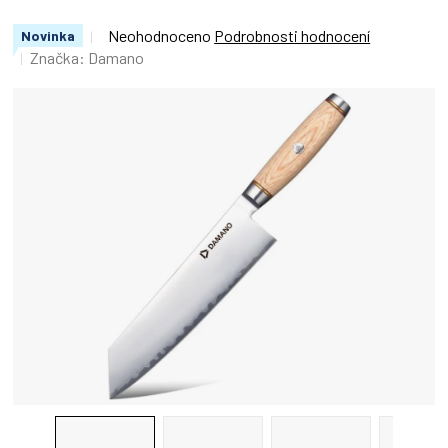
Průměrné
Neohodnoceno
Podrobnosti hodnocení
Novinka
hodnocení
Značka:
Damano
produktu
je
0,0
z
5
hvězdiček.