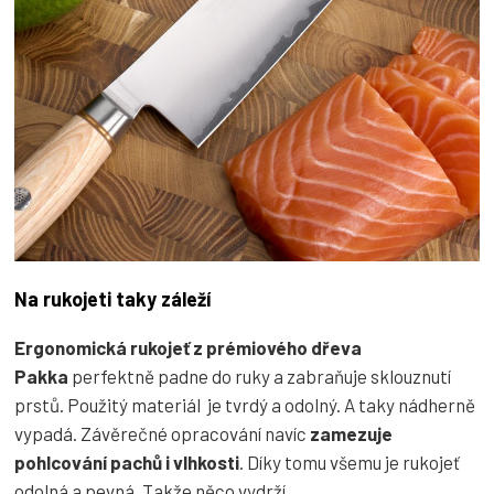
Na rukojeti taky záleží
Ergonomická rukojeť z prémiového dřeva
Pakka
perfektně padne do ruky a zabraňuje sklouznutí
prstů. Použitý materiál je tvrdý a odolný. A taky nádherně
vypadá. Závěrečné opracování navíc
zamezuje
pohlcování pachů i vlhkosti
. Díky tomu všemu je rukojeť
odolná a pevná. Takže něco vydrží.