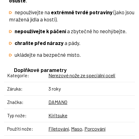
osušte
.
nepoužívejte na
extrémně tvrdé potraviny
(jako jsou
mražená jídla a kosti).
nepoužívejte k páčení
a zbytečně ho neohýbejte.
chraňte před nárazy
a pády.
ukládejte na bezpečné místo.
Doplňkové parametry
Nerezové nože ze speciální oceli
Kategorie
:
3 roky
Záruka
:
DAMANO
Značka
:
Kiritsuke
Typ nože
:
Filetování
,
Maso
,
Porcování
Použití nože
: