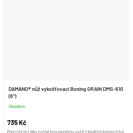
DAMANO® nůž vykošťovací Boning GRAIN DMS-610
(6")
Skladem
735 Kč
Precizní řez díky ručně broušenému ostří z kvalitní kompozitní