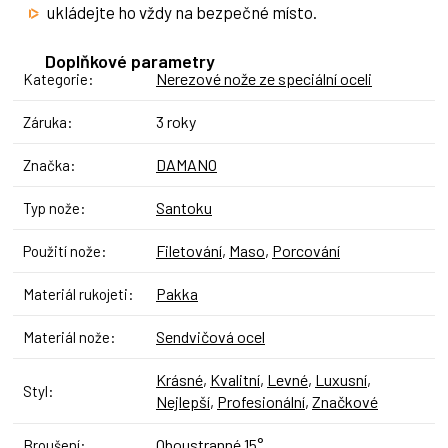
ukládejte ho vždy na bezpečné místo.
Doplňkové parametry
Nerezové nože ze speciální oceli
Kategorie
:
3 roky
Záruka
:
DAMANO
Značka
:
Santoku
Typ nože
:
Filetování
,
Maso
,
Porcování
Použití nože
:
Pakka
Materiál rukojeti
:
Sendvičová ocel
Materiál nože
:
Krásné
,
Kvalitní
,
Levné
,
Luxusní
,
Styl
:
Nejlepší
,
Profesionální
,
Značkové
Oboustranné 15°
Broušení
: