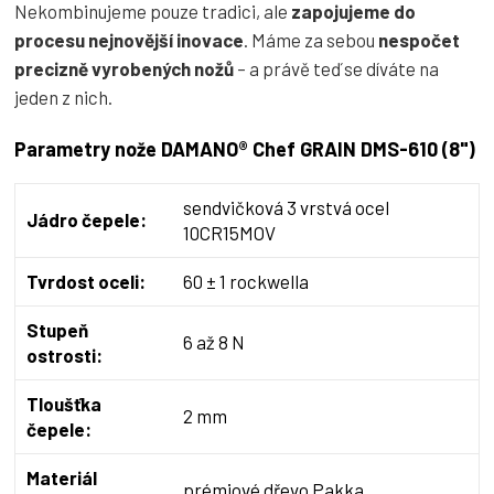
Nekombinujeme pouze tradici, ale
zapojujeme do
procesu nejnovější inovace
. Máme za sebou
nespočet
precizně vyrobených nožů
– a právě teď se díváte na
jeden z nich.
Parametry nože DAMANO® Chef GRAIN DMS-610 (8")
sendvičková 3 vrstvá ocel
Jádro čepele:
10CR15MOV
Tvrdost oceli:
60 ± 1 rockwella
Stupeň
6 až 8 N
ostrosti:
Tloušťka
2 mm
čepele:
Materiál
prémiové dřevo Pakka