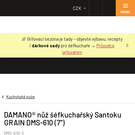
Přejít
CZK
na
obsah
🍖 Grilovací sezóna je tady – objevte výbavu, recepty
i
dárkové sady
pro šéfkuchaře →
Průvodce
grilováním
Kuchyňské nože
DAMANO® nůž šéfkuchařský Santoku
GRAIN DMS-610 (7")
DMS-610-3