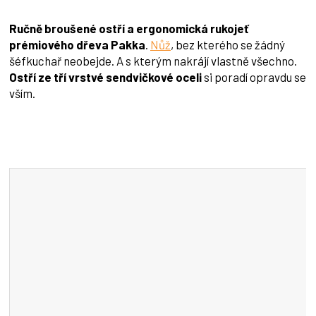
Ručně broušené ostří a ergonomická rukojeť
prémiového dřeva Pakka
.
Nůž
, bez kterého se žádný
šéfkuchař neobejde. A s kterým nakrájí vlastně všechno.
Ostří ze tří vrstvé sendvičkové oceli
si poradí opravdu se
vším.