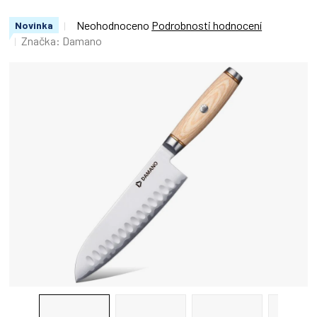
Průměrné
Neohodnoceno
Podrobnosti hodnocení
Novinka
hodnocení
Značka:
Damano
produktu
je
0,0
z
5
hvězdiček.