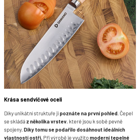
Krása sendvičové oceli
Díky unikátní struktuře ji
poznáte na první pohled
. Čepel
se skládá
z několika vrstev
, které jsou k sobě pevně
spojeny.
Díky tomu se podařilo dosáhnout ideálních
vlastností ostří.
Při výrobě je využito
moderní tepelné