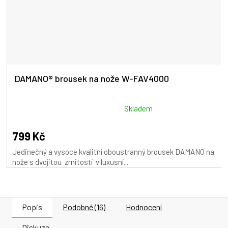
DAMANO® brousek na nože W-FAV4000
Průměrné
Skladem
hodnocení
produktu
799 Kč
je
Jedinečný a vysoce kvalitní oboustranný brousek DAMANO na
5,0
nože s dvojitou zrnitostí v luxusní...
z
5
hvězdiček.
Popis
Podobné (16)
Hodnocení
Diskuze