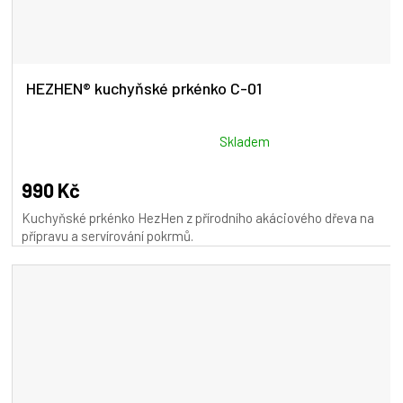
HEZHEN® kuchyňské prkénko C-01
Průměrné
Skladem
hodnocení
produktu
990 Kč
je
Kuchyňské prkénko HezHen z přírodního akáciového dřeva na
5,0
přípravu a servírování pokrmů.
z
5
hvězdiček.