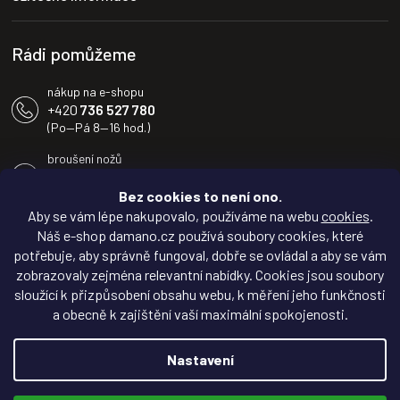
t
í
Rádi pomůžeme
nákup na e-shopu
+420
736 527 780
(Po—Pá 8—16 hod.)
broušení nožů
+420
604 233 936
(Po—Pá 8—16 hod.)
Bez cookies to není ono.
Aby se vám lépe nakupovalo, používáme na webu
cookies
.
info@damano.cz
Náš e-shop damano.cz používá soubory cookies, které
potřebuje, aby správně fungoval, dobře se ovládal a aby se vám
Sledujte novinky na
zobrazovaly zejména relevantní nabídky. Cookies jsou soubory
Facebooku
sloužící k přizpůsobení obsahu webu, k měření jeho funkčnosti
a obecně k zajištění vaší maximální spokojenosti.
Inspirujte se na
Instagramu
Nastavení
Copyright 2026
DAMANO.cz
. Všechna práva vyhrazena.