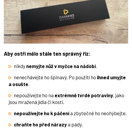
Aby ostří mělo stále ten správný říz:
nikdy
nemyjte nůž v myčce na nádobí
.
nenechávejte ho špinavý. Po použití ho
ihned umyjte
a osušte
.
nepoužívejte ho na
extrémně tvrdé potraviny
, jako
jsou mražená jídla či kosti.
nepoužívejte ho k páčení
a zbytečně ho neohýbejte.
chraňte ho před nárazy
a pády.