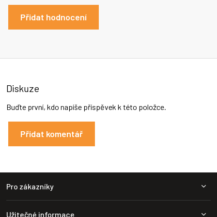
Přidat hodnocení
Diskuze
Buďte první, kdo napíše příspěvek k této položce.
Přidat komentář
Z
Pro zákazníky
á
p
a
Užitečné informace