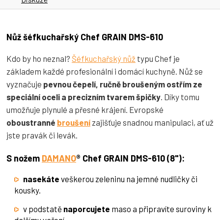
Nůž šéfkuchařský Chef GRAIN DMS-610
Kdo by ho neznal?
Šéfkuchařský nůž
typu Chef je
základem každé profesionální i domácí kuchyně. Nůž se
vyznačuje
pevnou čepelí, ručně broušeným ostřím ze
speciální oceli a precizním tvarem špičky
. Díky tomu
umožňuje plynulé a přesné krájení. Evropské
oboustranné
broušení
zajišťuje snadnou manipulaci, ať už
jste pravák či levák.
S nožem
DAMANO
® Chef GRAIN DMS-610 (8"):
nasekáte
veškerou zeleninu na jemné nudličky či
kousky.
v podstatě
naporcujete
maso a připravíte suroviny k
dalšímu vaření.