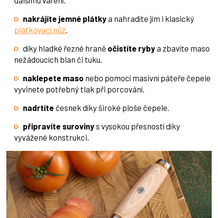
nakrájíte jemné plátky
a nahradíte jím i klasický
plátkovací nůž
.
díky hladké řezné hraně
očistíte ryby
a zbavíte maso
nežádoucích blan či tuku.
naklepete maso
nebo pomocí masivní páteře čepele
vyvinete potřebný tlak při porcování.
nadrtíte
česnek díky široké ploše čepele.
připravíte suroviny
s vysokou přesností díky
vyvážené konstrukci.