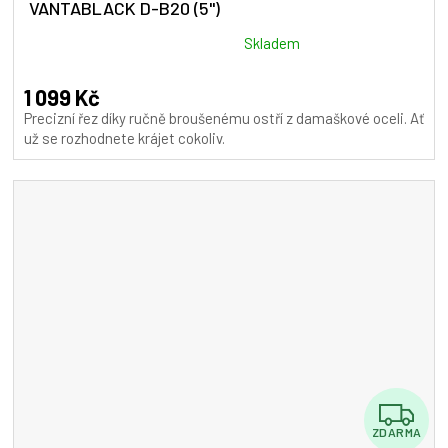
VANTABLACK D-B20 (5")
Průměrné
Skladem
hodnocení
produktu
1 099 Kč
je
Precizní řez díky ručně broušenému ostří z damaškové oceli. Ať
5,0
už se rozhodnete krájet cokoliv.
z
5
hvězdiček.
Z
ZDARMA