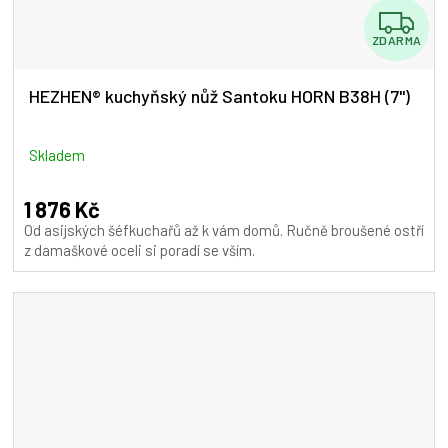
Z
ZDARMA
D
A
HEZHEN® kuchyňský nůž Santoku HORN B38H (7")
R
M
Skladem
A
1 876 Kč
Od asijských šéfkuchařů až k vám domů. Ručně broušené ostří
z damaškové oceli si poradí se vším.