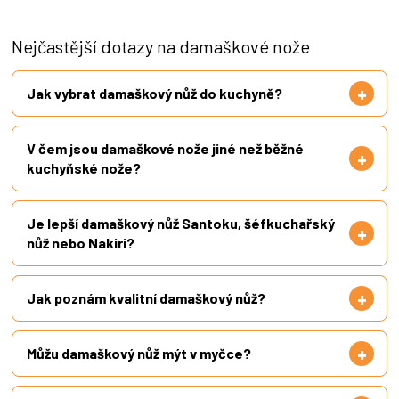
Nejčastější dotazy na damaškové nože
Jak vybrat damaškový nůž do kuchyně?
V čem jsou damaškové nože jiné než běžné
kuchyňské nože?
Je lepší damaškový nůž Santoku, šéfkuchařský
nůž nebo Nakiri?
Jak poznám kvalitní damaškový nůž?
Můžu damaškový nůž mýt v myčce?