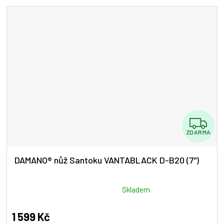
5
hvězdiček.
Z
ZDARMA
D
A
DAMANO® nůž Santoku VANTABLACK D-B20 (7")
R
M
Průměrné
Skladem
hodnocení
A
produktu
1 599 Kč
je