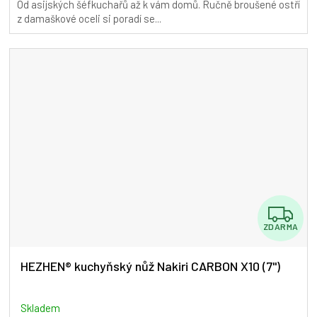
Od asijských šéfkuchařů až k vám domů. Ručně broušené ostří
5,0
z damaškové oceli si poradí se...
z
5
hvězdiček.
Z
ZDARMA
D
A
HEZHEN® kuchyňský nůž Nakiri CARBON X10 (7")
R
M
Skladem