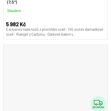
(7,5")
R
M
Skladem
A
5 982 Kč
Exclusivní řada nožů z prvotřídní oceli · 145 vrstev damaškové
oceli · Rukojeť z Carbonu · Dárkové balení v...
Z
ZDARMA