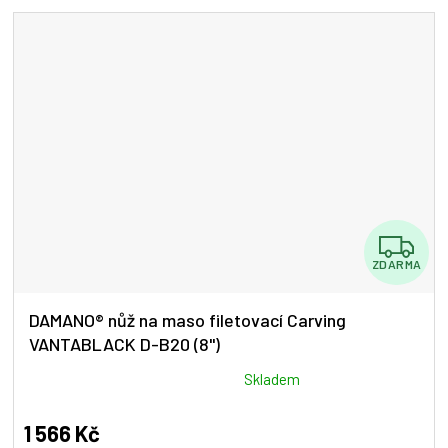
5
hvězdiček.
Z
ZDARMA
D
A
DAMANO® nůž na maso filetovací Carving
VANTABLACK D-B20 (8")
R
M
Průměrné
Skladem
hodnocení
A
produktu
1 566 Kč
je