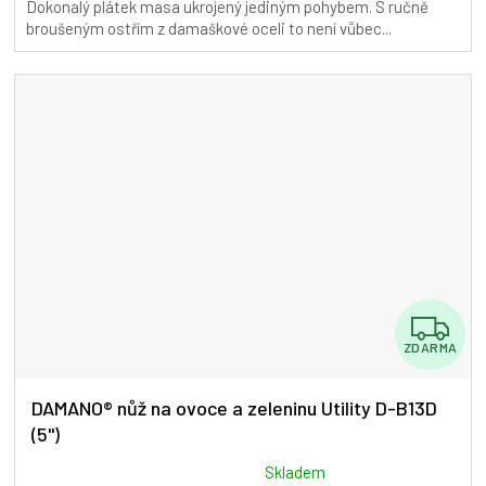
Dokonalý plátek masa ukrojený jediným pohybem. S ručně
5,0
broušeným ostřím z damaškové oceli to není vůbec...
z
5
hvězdiček.
Z
ZDARMA
D
A
DAMANO® nůž na ovoce a zeleninu Utility D-B13D
(5")
R
M
Průměrné
Skladem