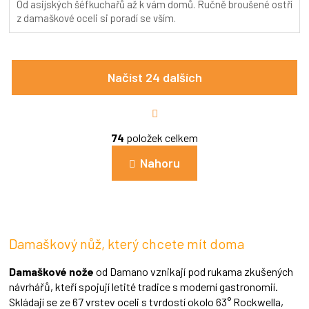
Od asijských šéfkuchařů až k vám domů. Ručně broušené ostří
5,0
z damaškové oceli si poradí se vším.
z
5
hvězdiček.
Načíst 24 dalších
S
t
r
O
á
74
položek celkem
v
n
l
k
Nahoru
á
o
d
v
a
á
c
n
í
í
p
Damaškový nůž, který chcete mít doma
r
v
k
Damaškové nože
od Damano vznikají pod rukama zkušených
y
návrhářů, kteří spojují letité tradice s moderní gastronomií.
v
Skládají se ze 67 vrstev oceli s tvrdostí okolo 63° Rockwella,
ý