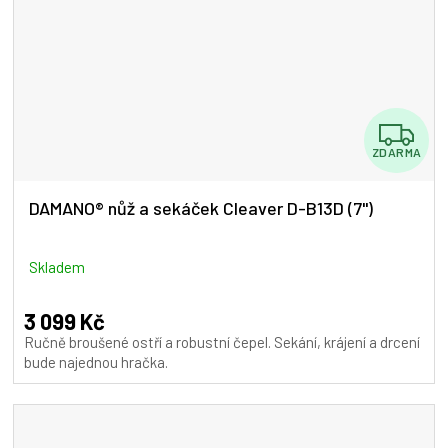
Z
ZDARMA
D
A
DAMANO® nůž a sekáček Cleaver D-B13D (7")
R
M
Skladem
A
3 099 Kč
Ručně broušené ostří a robustní čepel. Sekání, krájení a drcení
bude najednou hračka.