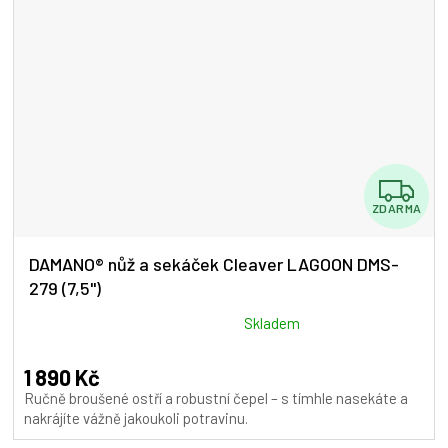
Z
ZDARMA
D
A
DAMANO® nůž a sekáček Cleaver LAGOON DMS-
279 (7,5")
R
M
Průměrné
Skladem
hodnocení
A
produktu
1 890 Kč
je
Ručně broušené ostří a robustní čepel – s tímhle nasekáte a
5,0
nakrájíte vážně jakoukoli potravinu.
z