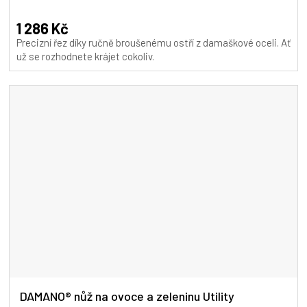
hodnocení
A
produktu
1 286 Kč
je
Precizní řez díky ručně broušenému ostří z damaškové oceli. Ať
5,0
už se rozhodnete krájet cokoliv.
z
5
hvězdiček.
DAMANO® nůž na ovoce a zeleninu Utility