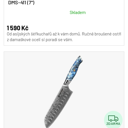
DMS-411 (7")
R
M
Průměrné
Skladem
hodnocení
A
produktu
1 590 Kč
je
Od asijských šéfkuchařů až k vám domů. Ručně broušené ostří
5,0
z damaškové oceli si poradí se vším.
z
5
hvězdiček.
Z
ZDARMA