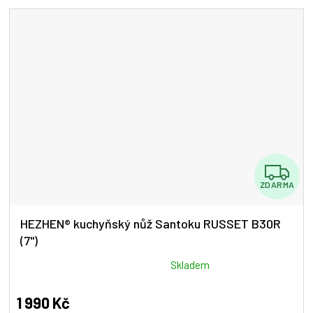
5
hvězdiček.
Z
ZDARMA
D
A
HEZHEN® kuchyňský nůž Santoku RUSSET B30R
(7")
R
M
Průměrné
Skladem
hodnocení
A
produktu
1 990 Kč
je