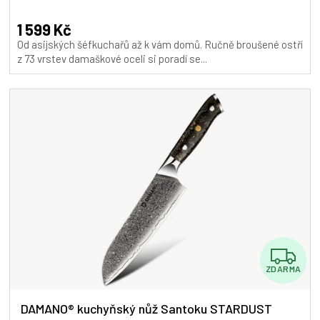
hodnocení
A
produktu
1 599 Kč
je
Od asijských šéfkuchařů až k vám domů. Ručně broušené ostří
5,0
z 73 vrstev damaškové oceli si poradí se...
z
5
hvězdiček.
Z
ZDARMA
D
A
DAMANO® kuchyňský nůž Santoku STARDUST