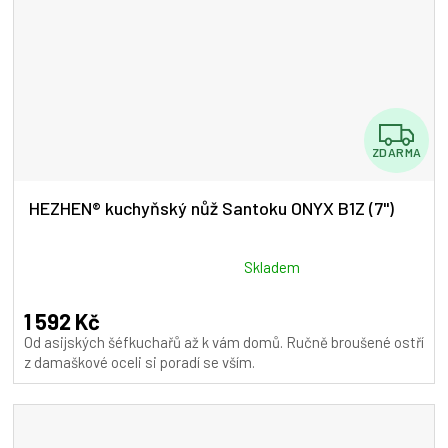
Z
ZDARMA
D
A
HEZHEN® kuchyňský nůž Santoku ONYX B1Z (7")
R
M
Průměrné
Skladem
hodnocení
A
produktu
1 592 Kč
je
Od asijských šéfkuchařů až k vám domů. Ručně broušené ostří
5,0
z damaškové oceli si poradí se vším.
z
5
hvězdiček.