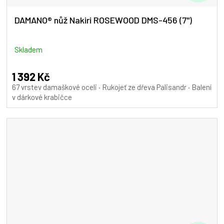
D
A
DAMANO® nůž Nakiri ROSEWOOD DMS-456 (7")
R
M
Skladem
A
1 392 Kč
67 vrstev damaškové oceli · Rukojeť ze dřeva Palisandr · Balení
v dárkové krabičce