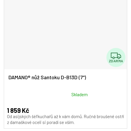
Z
ZDARMA
D
A
DAMANO® nůž Santoku D-B13D (7")
R
M
Průměrné
Skladem
hodnocení
A
produktu
1 859 Kč
je
Od asijských šéfkuchařů až k vám domů. Ručně broušené ostří
5,0
z damaškové oceli si poradí se vším.
z