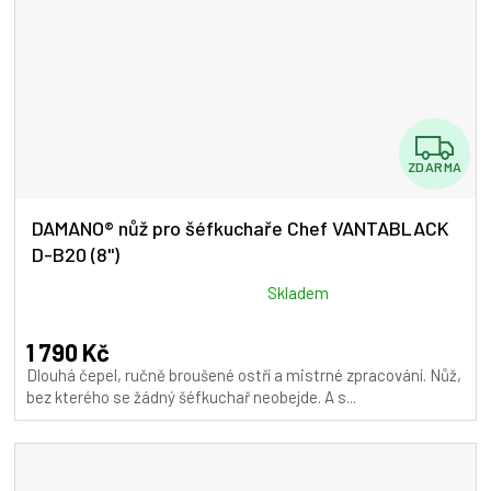
Z
ZDARMA
D
A
DAMANO® nůž pro šéfkuchaře Chef VANTABLACK
D-B20 (8")
R
M
Průměrné
Skladem
hodnocení
A
produktu
1 790 Kč
je
Dlouhá čepel, ručně broušené ostří a mistrné zpracování. Nůž,
5,0
bez kterého se žádný šéfkuchař neobejde. A s...
z
5
hvězdiček.