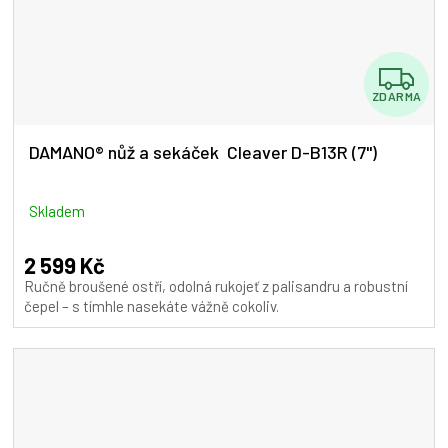
Z
ZDARMA
D
A
DAMANO® nůž a sekáček Cleaver D-B13R (7")
R
M
Skladem
A
2 599 Kč
Ručně broušené ostří, odolná rukojeť z palisandru a robustní
čepel – s tímhle nasekáte vážně cokoliv.