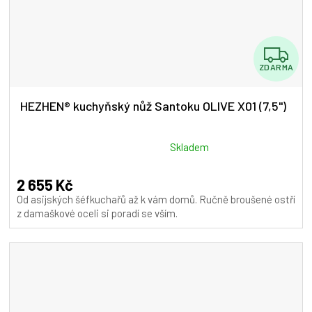
Z
ZDARMA
D
A
HEZHEN® kuchyňský nůž Santoku OLIVE X01 (7,5")
R
M
Průměrné
Skladem
hodnocení
A
produktu
2 655 Kč
je
Od asijských šéfkuchařů až k vám domů. Ručně broušené ostří
5,0
z damaškové oceli si poradí se vším.
z
5
hvězdiček.