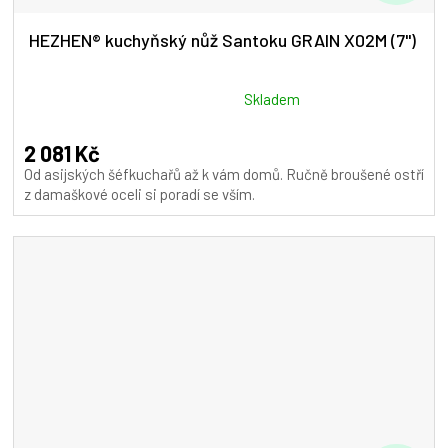
D
A
HEZHEN® kuchyňský nůž Santoku GRAIN X02M (7")
R
M
Průměrné
Skladem
hodnocení
A
produktu
2 081 Kč
je
Od asijských šéfkuchařů až k vám domů. Ručně broušené ostří
5,0
z damaškové oceli si poradí se vším.
z
5
hvězdiček.