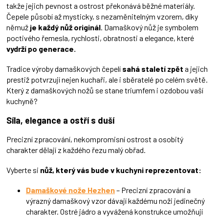
takže jejich pevnost a ostrost překonává běžné materiály.
p
Čepele působí až mysticky, s nezaměnitelným vzorem, díky
i
němuž
je každý nůž originál
. Damaškový nůž je symbolem
s
u
poctivého řemesla, rychlosti, obratnosti a elegance, které
vydrží po generace.
Tradice výroby damaškových čepelí
sahá staletí zpět
a jejich
prestiž potvrzují nejen kuchaři, ale i sběratelé po celém světě.
Který z damaškových nožů se stane triumfem i ozdobou vaší
kuchyně?
Síla, elegance a ostří s duší
Precizní zpracování, nekompromisní ostrost a osobitý
charakter dělají z každého řezu malý obřad.
Vyberte si
nůž,
který vás bude v kuchyni reprezentovat:
Damaškové nože Hezhen
– Precizní zpracování a
výrazný damaškový vzor dávají každému noži jedinečný
charakter. Ostré jádro a vyvážená konstrukce umožňují