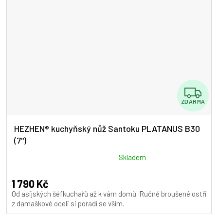
Z
ZDARMA
D
A
HEZHEN® kuchyňský nůž Santoku PLATANUS B30
(7")
R
M
Průměrné
Skladem
hodnocení
A
produktu
1 790 Kč
je
Od asijských šéfkuchařů až k vám domů. Ručně broušené ostří
5,0
z damaškové oceli si poradí se vším.
z