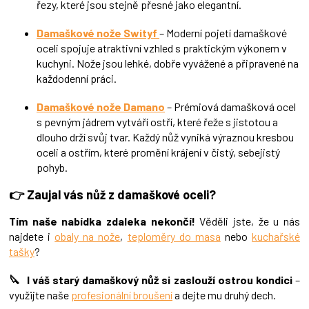
řezy, které jsou stejně přesné jako elegantní.
Damaškové nože Swityf
– Moderní pojetí damaškové
oceli spojuje atraktivní vzhled s praktickým výkonem v
kuchyni. Nože jsou lehké, dobře vyvážené a připravené na
každodenní práci.
Damaškové nože Damano
– Prémiová damašková ocel
s pevným jádrem vytváří ostří, které řeže s jistotou a
dlouho drží svůj tvar. Každý nůž vyniká výraznou kresbou
oceli a ostřím, které promění krájení v čistý, sebejistý
pohyb.
👉 Zaujal vás nůž z damaškové oceli?
Tím naše nabídka zdaleka nekončí!
Věděli jste, že u nás
najdete i
obaly na nože
,
teploměry do masa
nebo
kuchařské
tašky
?
🔪 I váš starý damaškový nůž si zaslouží ostrou kondici
–
využijte naše
profesionální broušení
a dejte mu druhý dech.