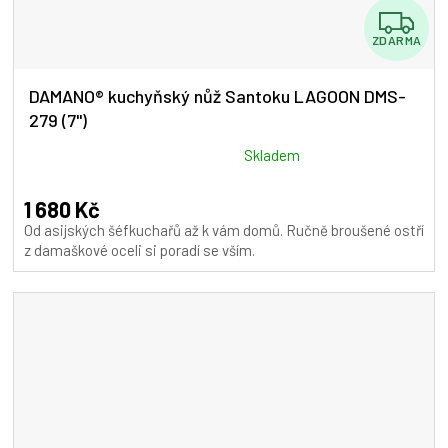
Z
ZDARMA
D
A
DAMANO® kuchyňský nůž Santoku LAGOON DMS-
279 (7")
R
M
Průměrné
Skladem
hodnocení
A
produktu
1 680 Kč
je
Od asijských šéfkuchařů až k vám domů. Ručně broušené ostří
5,0
z damaškové oceli si poradí se vším.
z
5
hvězdiček.