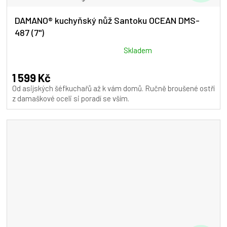
D
A
DAMANO® kuchyňský nůž Santoku OCEAN DMS-
487 (7")
R
M
Průměrné
Skladem
hodnocení
A
produktu
1 599 Kč
je
Od asijských šéfkuchařů až k vám domů. Ručně broušené ostří
5,0
z damaškové oceli si poradí se vším.
z
5
hvězdiček.