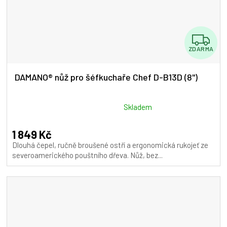
Z
ZDARMA
D
A
DAMANO® nůž pro šéfkuchaře Chef D-B13D (8")
R
M
Průměrné
Skladem
hodnocení
A
produktu
1 849 Kč
je
Dlouhá čepel, ručně broušené ostří a ergonomická rukojeť ze
5,0
severoamerického pouštního dřeva. Nůž, bez...
z
5
hvězdiček.