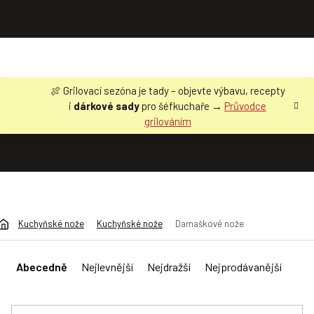
Přejít
🍖 Grilovací sezóna je tady – objevte výbavu, recepty
na
i
dárkové sady
pro šéfkuchaře →
Průvodce
obsah
grilováním
Kuchyňské nože
Kuchyňské nože
Damaškové nože
Ř
a
Abecedně
Nejlevnější
Nejdražší
Nejprodávanější
z
e
n