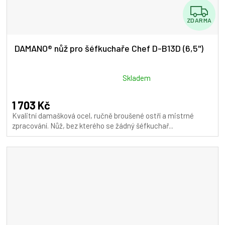
Z
ZDARMA
D
A
DAMANO® nůž pro šéfkuchaře Chef D-B13D (6,5")
R
M
Průměrné
Skladem
hodnocení
A
produktu
1 703 Kč
je
Kvalitní damašková ocel, ručně broušené ostří a mistrné
5,0
zpracování. Nůž, bez kterého se žádný šéfkuchař...
z
5
hvězdiček.