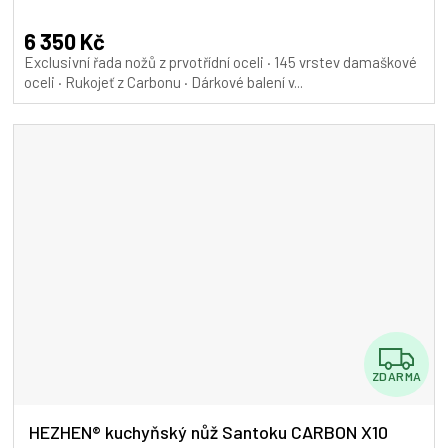
A
6 350 Kč
Exclusivní řada nožů z prvotřídní oceli · 145 vrstev damaškové
oceli · Rukojeť z Carbonu · Dárkové balení v...
Z
ZDARMA
D
A
HEZHEN® kuchyňský nůž Santoku CARBON X10