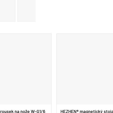
A
R
M
A
rousek na nože W-G1/6
HEZHEN® magnetický stoj