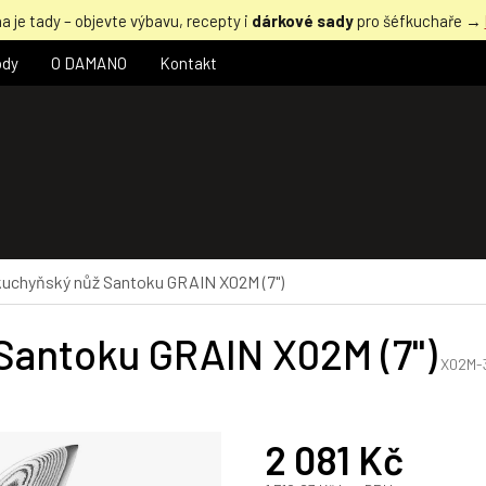
a je tady – objevte výbavu, recepty i
dárkové sady
pro šéfkuchaře →
ody
O DAMANO
Kontakt
chyňský nůž Santoku GRAIN X02M (7")
antoku GRAIN X02M (7")
X02M-
2 081 Kč