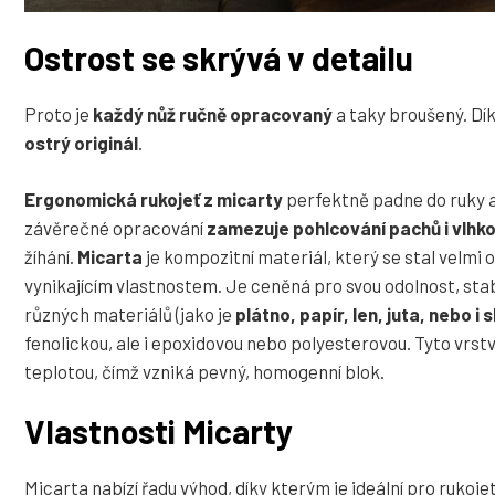
Ostrost se skrývá v detailu
Proto je
každý nůž ručně opracovaný
a taky broušený. Dí
ostrý originál
.
Ergonomická rukojeť z micarty
perfektně padne do ruky a
závěrečné opracování
zamezuje pohlcování pachů i vlhko
žíhání.
Micarta
je kompozitní materiál, který se stal velmi 
vynikajícím vlastnostem. Je ceněná pro svou odolnost, stabi
různých materiálů (jako je
plátno, papír, len, juta, nebo i
fenolickou, ale i epoxidovou nebo polyesterovou. Tyto vrs
teplotou, čímž vzniká pevný, homogenní blok.
Vlastnosti Micarty
Micarta nabízí řadu výhod, díky kterým je ideální pro rukoje