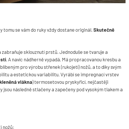
ky tomu se vám do ruky vždy dostane originál.
Skutečně
 zabraňuje sklouznutí prstů. Jednoduše se tvaruje a
sti
. A navíc nádherně vypadá. Má propracovanou kresbu a
oblíbeným pro výrobu střenek (rukojetí) nožů, a to díky svým
litu a estetickou variabilitu. Vyrábí se impregnací vrstev
 skleněná vlákna
) termosetovou pryskyřicí, nejčastěji
tvy jsou následně stlačeny a zapečeny pod vysokým tlakem a
ti nožů: