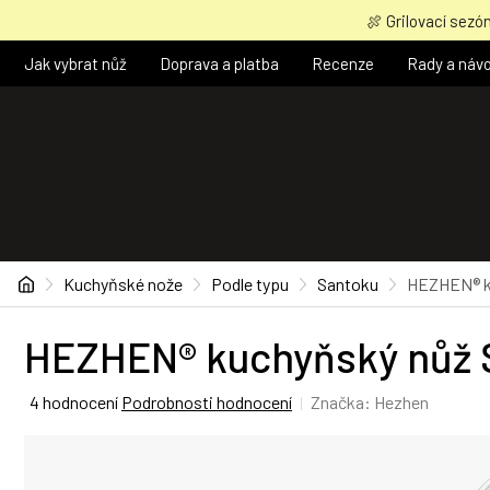
Přejít
🍖 Grilovací sezón
na
obsah
Jak vybrat nůž
Doprava a platba
Recenze
Rady a náv
Domů
Kuchyňské nože
Podle typu
Santoku
HEZHEN® ku
HEZHEN® kuchyňský nůž S
Průměrné
4 hodnocení
Podrobnosti hodnocení
Značka:
Hezhen
hodnocení
produktu
je