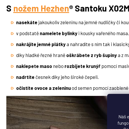
S
nožem Hezhen
® Santoku X02M 
nasekáte
jakoukoliv zeleninu na jemné nudličky či kou
v podstatě
namelete bylinky
i kousky vařeného masa.
nakrájíte jemné plátky
a nahradíte s ním tak i klasick
díky hladké řezné hraně
oškrábete z ryb šupiny
a z m
naklepete maso
nebo
rozbijete krunýř
pomocí masiv
nadrtíte
česnek díky jeho široké čepeli.
očistíte ovoce a zeleninu
od semen pomocí zaoblené 
Náš e
fungov