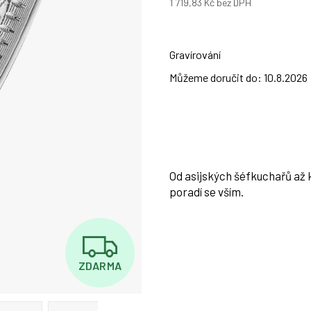
1 719,83 Kč
bez DPH
Měrná
cena:
Gravírování
Můžeme doručit do:
10.8.2026
Od asijských šéfkuchařů až
poradí se vším.
Z
ZDARMA
D