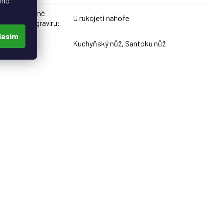
eho
Doporučené
U rukojeti nahoře
umístění gravíru
:
lasím
Kuchyňský nůž, Santoku nůž
Produkt
: