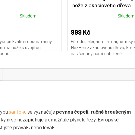
nože z akáciového dřeva
Průměrné
Skladem
Skladem
hodnocení
produktu
999 Kč
je
ysoce kvalitní oboustranný
Přírodní, elegantní a magnetický 
4,9
n na nože s dvojitou
HezHen z akáciového dřeva, kter
z
usní...
na všechny námi nabízené...
5
hvězdiček.
 typu
santoku
se vyznačuje
pevnou čepelí, ručně broušeným
Díky ní se nezapichuje a umožňuje plynulé řezy. Evropské
ť jste pravák, nebo levák.