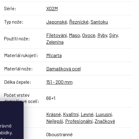
X02M
Série
:
Japonské
,
Řeznické
,
Santoku
Typ nože
:
Filetování
,
Maso
,
Ovoce
,
Ryby
,
Sýry
,
Použití nože
:
Zelenina
Micarta
Materiál rukojeti
:
Damašková ocel
Materiál nože
:
151 - 200 mm
Délka čepele
:
Počet vrstev
66+1
damaškové oceli
:
Krásné
,
Kvalitní
,
Levné
,
Luxusní
,
Styl
:
Nejlepší
,
Profesionální
,
Značkové
právně
abídky.
Oboustranné
Broušení
: