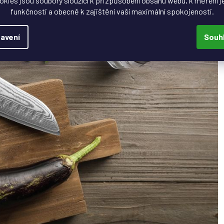
okies jsou soubory sloužící k přizpůsobení obsahu webu, k měření j
funkčnosti a obecně k zajištění vaší maximální spokojenosti.
avení
Souh