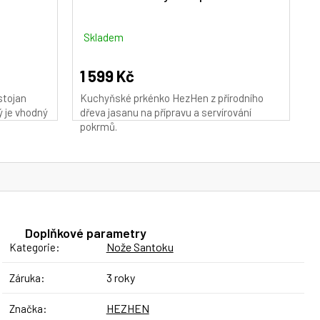
M
A
Skladem
1 599 Kč
stojan
Kuchyňské prkénko HezHen z přírodního
ý je vhodný
dřeva jasanu na přípravu a servírování
pokrmů.
Doplňkové parametry
Nože Santoku
Kategorie
:
3 roky
Záruka
:
HEZHEN
Značka
: