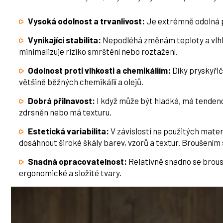
Vysoká odolnost a trvanlivost:
Je extrémně odolná p
Vynikající stabilita:
Nepodléhá změnám teploty a vlhkos
minimalizuje riziko smrštění nebo roztažení.
Odolnost proti vlhkosti a chemikáliím:
Díky pryskyři
většině běžných chemikálií a olejů.
Dobrá přilnavost:
I když může být hladká, má tenden
zdrsněn nebo má texturu.
Estetická variabilita:
V závislosti na použitých mater
dosáhnout široké škály barev, vzorů a textur. Broušením
Snadná opracovatelnost:
Relativně snadno se brousí
ergonomické a složité tvary.