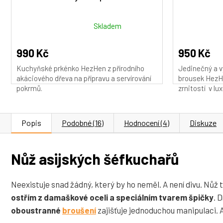
Průměrné
Průměrné
Skladem
hodnocení
hodnocení
produktu
produktu
990 Kč
950 Kč
je
je
Kuchyňské prkénko HezHen z přírodního
Jedinečný a v
5,0
5,0
akáciového dřeva na přípravu a servírování
brousek HezHe
z
z
pokrmů.
zrnitostí v lux
5
5
hvězdiček.
hvězdiček.
Popis
Podobné (16)
Hodnocení (4)
Diskuze
Nůž asijských šéfkuchařů
Neexistuje snad žádný, který by ho neměl. A není divu. Nůž
ostřím z damaškové oceli a speciálním tvarem špičky
. 
oboustranné
broušení
zajišťuje jednoduchou manipulaci. A