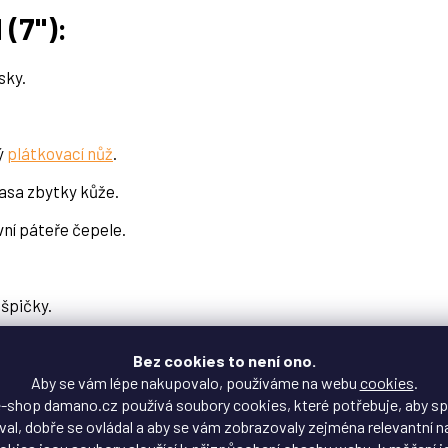
(7"):
sky.
ý
plátkovací nůž
.
asa zbytky kůže.
ní páteře čepele.
špičky.
Bez cookies to není ono.
Aby se vám lépe nakupovalo, používáme na webu
cookies
.
-shop damano.cz používá soubory cookies, které potřebuje, aby s
al, dobře se ovládal a aby se vám zobrazovaly zejména relevantní n