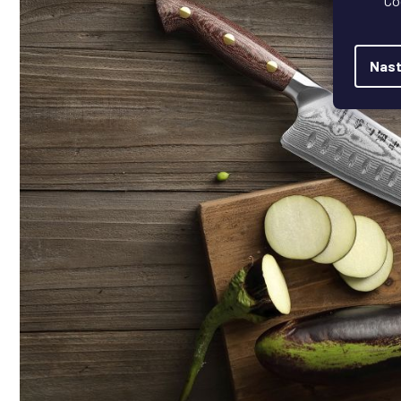
Co
Nast