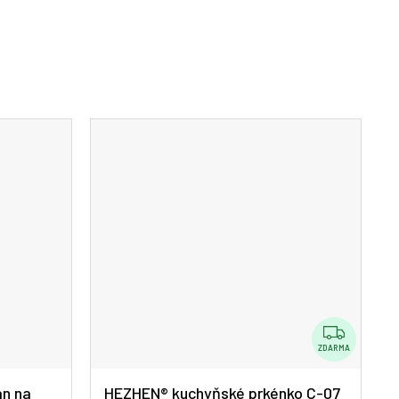
Z
D
ZDARMA
A
an na
HEZHEN® kuchyňské prkénko C-07
R