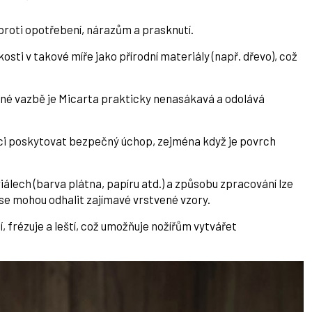
roti opotřebení, nárazům a prasknutí.
ti v takové míře jako přírodní materiály (např. dřevo), což
čné vazbě je Micarta prakticky nenasákavá a odolává
ci poskytovat bezpečný úchop, zejména když je povrch
iálech (barva plátna, papíru atd.) a způsobu zpracování lze
 se mohou odhalit zajímavé vrstvené vzory.
, frézuje a leští, což umožňuje nožířům vytvářet