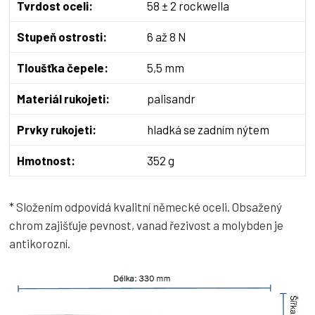
Tvrdost oceli:
58 ± 2 rockwella
Stupeň ostrosti:
6 až 8 N
Tloušťka čepele:
5,5 mm
Materiál rukojeti:
palisandr
Prvky rukojeti:
hladká se zadním nýtem
Hmotnost:
352 g
* Složením odpovídá kvalitní německé oceli. Obsažený
chrom zajišťuje pevnost, vanad řezivost a molybden je
antikorozní.