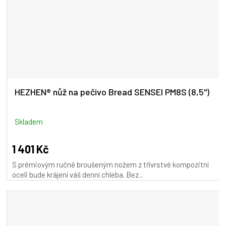
HEZHEN® nůž na pečivo Bread SENSEI PM8S (8,5")
Skladem
1 401 Kč
S prémiovým ručně broušeným nožem z třívrstvé kompozitní
oceli bude krájení váš denní chleba. Bez...