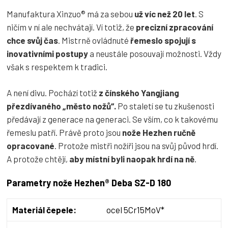
Manufaktura Xinzuo® má za sebou
už víc než 20 let
. S
ničím v ní ale nechvátají. Ví totiž, že
precizní zpracování
chce svůj čas
. Mistrně ovládnuté
řemeslo spojují s
inovativními postupy
a neustále posouvají možnosti. Vždy
však s respektem k tradici.
A není divu. Pochází totiž
z čínského Yangjiang
přezdívaného „město nožů“.
Po staletí se tu zkušenosti
předávají z generace na generaci. Se vším, co k takovému
řemeslu patří. Právě proto jsou
nože Hezhen ručně
opracované
. Protože mistři nožíři jsou na svůj původ hrdí.
A protože chtějí,
aby místní byli naopak hrdí na ně
.
Parametry nože Hezhen® Deba SZ-D 180
Materiál čepele:
ocel 5Cr15MoV*