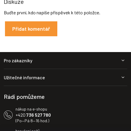
Diskuze
Buďte první, kdo napíše příspěvek k této položce.
Přidat komentář
Z
Pro zákazníky
á
p
a
Užitečné informace
t
í
Rádi pomůžeme
nákup na e-shopu
+420
736 527 780
(Po—Pá 8—16 hod.)
broušení nožů