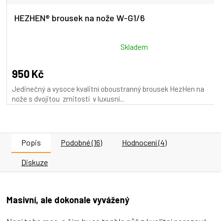
HEZHEN® brousek na nože W-G1/6
Průměrné
Skladem
hodnocení
produktu
950 Kč
je
Jedinečný a vysoce kvalitní oboustranný brousek HezHen na
5,0
nože s dvojitou zrnitostí v luxusní...
z
5
hvězdiček.
Popis
Podobné (16)
Hodnocení (4)
Diskuze
Masivní, ale dokonale vyvážený