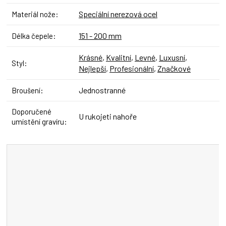
Speciální nerezová ocel
Materiál nože
:
151 - 200 mm
Délka čepele
:
Krásné
,
Kvalitní
,
Levné
,
Luxusní
,
Styl
:
Nejlepší
,
Profesionální
,
Značkové
Jednostranné
Broušení
:
Doporučené
U rukojeti nahoře
umístění gravíru
: