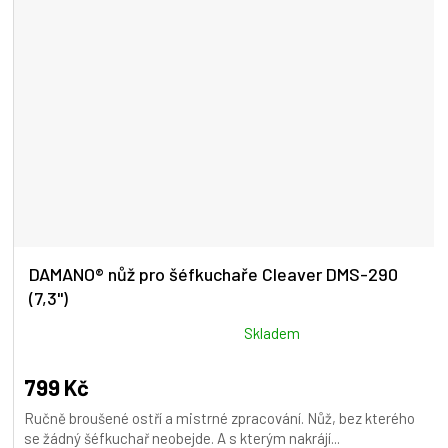
DAMANO® nůž pro šéfkuchaře Cleaver DMS-290
(7,3")
Průměrné
Skladem
hodnocení
produktu
799 Kč
je
Ručně broušené ostří a mistrné zpracování. Nůž, bez kterého
5,0
se žádný šéfkuchař neobejde. A s kterým nakrájí...
z