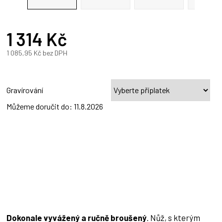
1 314 Kč
A
1 085,95 Kč
bez DPH
Měrná
cena:
Gravírování
Můžeme doručit do:
11.8.2026
Dokonale vyvážený a ručně broušený
. Nůž, s kterým