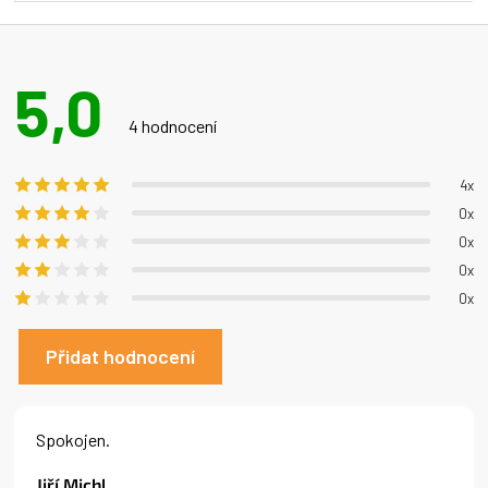
5
hvězdiček.
5,0
Průměrné
hodnocení
4 hodnocení
produktu
je
4x
5,0
0x
z 5
0x
hvězdiček.
0x
0x
Přidat hodnocení
V
ý
Spokojen.
p
i
Jiří Michl