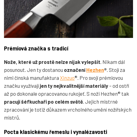
Prémiová značka s tradicí
Nože, které už prostě
nelze nijak vylepšit
. Nikam dál
posunout. Jen ty dostanou
označení
Hezhen
®
. Stojí za
nimi čínská manufaktura
Xinzuo
®. Pro svojí prémiovou
značku využívají
jen ty nejkvalitnější materiály
– od ostří
až po dokonale opracovanou rukojeť. S noži Hezhen® tak
pracují šéfkuchaři po celém světě
. Jejich mistrné
zpracování je totiž důkazem vrcholného umění nožířských
mistrů.
Pocta klasickému řemeslu i vynalézavosti