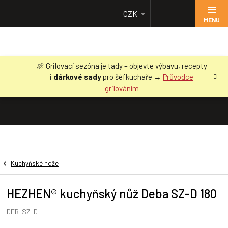
Přejít
CZK
na
obsah
🍖 Grilovací sezóna je tady – objevte výbavu, recepty
i
dárkové sady
pro šéfkuchaře →
Průvodce
grilováním
Kuchyňské nože
HEZHEN® kuchyňský nůž Deba SZ-D 180
DEB-SZ-D