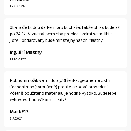
s
15.2.2024
h
Hodnocení produktu je 5 z 5 hvězdiček.
o
d
n
Oba nože budou dárkem pro kuchaře, takže ohlas bude až
o
po 24.12. Vizuelně jsem oba prohlédl, velmi se mi líbí a
c
jistě i obdarovaný bude mít stejný názor. Mastný
e
n
Ing. Jiří Mastný
í
19.12.2022
Hodnocení produktu je 5 z 5 hvězdiček.
Robustní nožík velmi dobrý.Střenka, geometrie ostří
(jednostranně broušené) prostě celkové provedení
včetně použitého materiálu je hodně vysoko.Bude lépe
vyhovovat pravákům ...i když...
MackF13
6.7.2021
Hodnocení produktu je 5 z 5 hvězdiček.