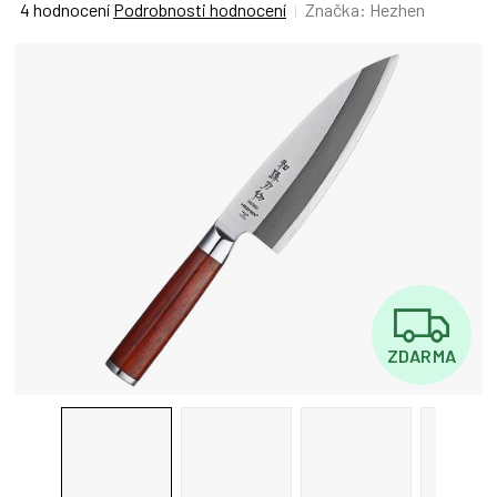
Průměrné
4 hodnocení
Podrobnosti hodnocení
Značka:
Hezhen
hodnocení
produktu
je
5,0
z
5
hvězdiček.
Z
ZDARMA
D
A
R