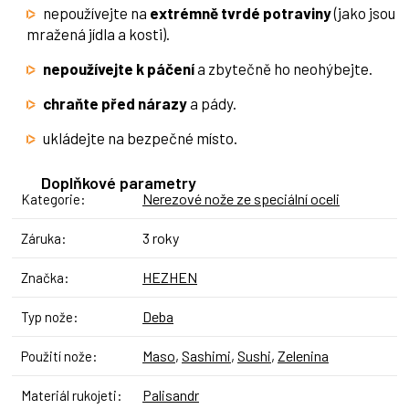
nepoužívejte na
extrémně tvrdé potraviny
(jako jsou
mražená jídla a kosti).
nepoužívejte k páčení
a zbytečně ho neohýbejte.
chraňte před nárazy
a pády.
ukládejte na bezpečné místo.
Doplňkové parametry
Nerezové nože ze speciální oceli
Kategorie
:
3 roky
Záruka
:
HEZHEN
Značka
:
Deba
Typ nože
:
Maso
,
Sashimi
,
Sushi
,
Zelenina
Použití nože
:
Palisandr
Materiál rukojeti
: