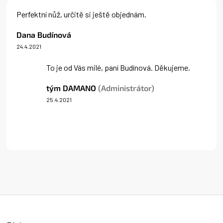
Perfektní nůž, určitě si ještě objednám.
Dana Budínová
24.4.2021
Hodnocení produktu je 5 z 5 hvězdiček.
To je od Vás milé, paní Budínová. Děkujeme.
tým DAMANO
(Administrátor)
25.4.2021