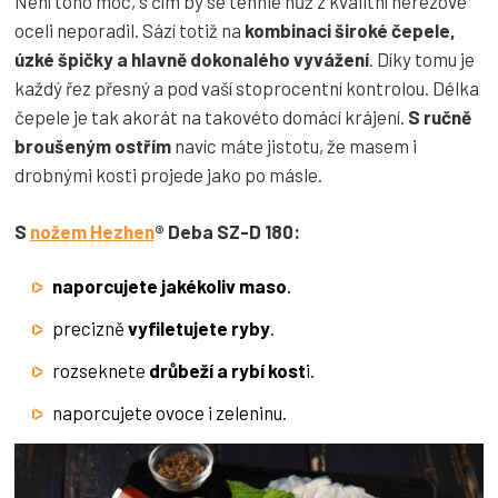
Není toho moc, s čím by se tenhle nůž z kvalitní nerezové
oceli neporadil. Sází totiž na
kombinaci široké čepele,
úzké špičky a hlavně dokonalého vyvážení
. Díky tomu je
každý řez přesný a pod vaší stoprocentní kontrolou. Délka
čepele je tak akorát na takovéto domácí krájení.
S ručně
broušeným ostřím
navíc máte jistotu, že masem i
drobnými kosti projede jako po másle.
S
nožem Hezhen
® Deba SZ-D 180:
naporcujete jakékoliv maso
.
precizně
vyfiletujete ryby
.
rozseknete
drůbeží a rybí kost
i.
naporcujete ovoce i zeleninu.