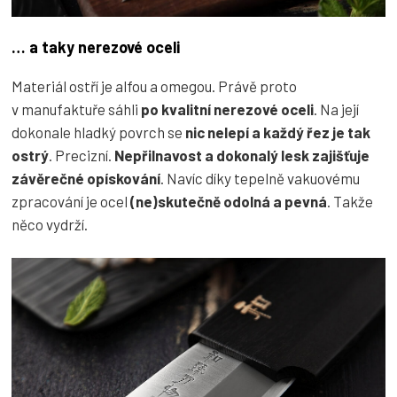
… a taky nerezové oceli
Materiál ostří je alfou a omegou. Právě proto
v manufaktuře sáhli
po kvalitní nerezové oceli
. Na její
dokonale hladký povrch se
nic nelepí a každý řez je tak
ostrý
. Precizní.
Nepřilnavost a dokonalý lesk zajišťuje
závěrečné opískování
. Navíc díky tepelně vakuovému
zpracování je ocel
(ne)skutečně odolná a pevná
. Takže
něco vydrží.