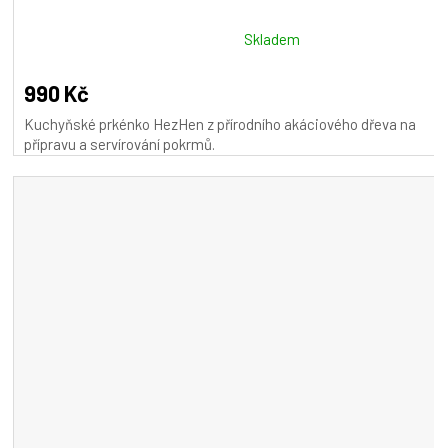
Průměrné
Skladem
hodnocení
produktu
990 Kč
je
Kuchyňské prkénko HezHen z přírodního akáciového dřeva na
5,0
přípravu a servírování pokrmů.
z
5
hvězdiček.