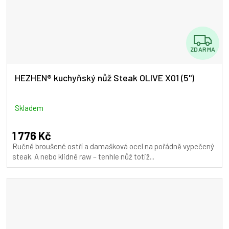
Z
ZDARMA
D
A
HEZHEN® kuchyňský nůž Steak OLIVE X01 (5")
R
M
Skladem
A
1 776 Kč
Ručně broušené ostří a damašková ocel na pořádně vypečený
steak. A nebo klidně raw – tenhle nůž totiž...