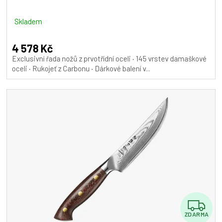
R
M
Skladem
A
4 578 Kč
Exclusivní řada nožů z prvotřídní oceli · 145 vrstev damaškové
oceli · Rukojeť z Carbonu · Dárkové balení v...
Z
ZDARMA