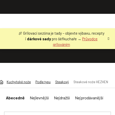
Přejít
🍖 Grilovací sezóna je tady – objevte výbavu, recepty
na
i
dárkové sady
pro šéfkuchaře →
Průvodce
obsah
grilováním
Kuchyňské nože
Podle typu
Steakový
Steakové nože HEZHEN
Ř
a
Abecedně
Nejlevnější
Nejdražší
Nejprodávanější
z
e
n