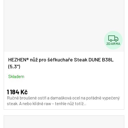
Z
ZDARMA
D
A
HEZHEN® nůž pro šéfkuchaře Steak DUNE B38L
(5,3")
R
M
Skladem
A
1 184 Kč
Ručně broušené ostří a damašková ocel na pořádně vypečený
steak. A nebo klidně raw – tenhle nůž totiž...