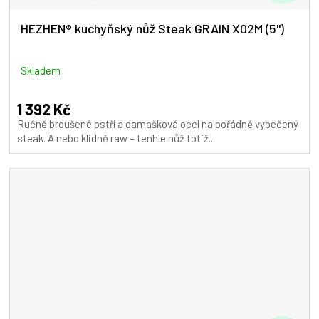
D
A
HEZHEN® kuchyňský nůž Steak GRAIN X02M (5")
R
M
Skladem
A
1 392 Kč
Ručně broušené ostří a damašková ocel na pořádně vypečený
steak. A nebo klidně raw – tenhle nůž totiž...