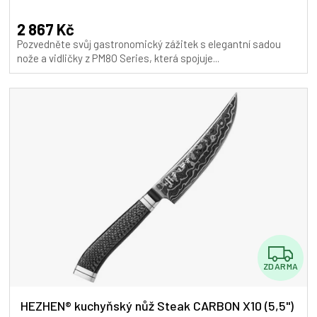
A
2 867 Kč
Pozvedněte svůj gastronomický zážitek s elegantní sadou
nože a vidličky z PM8O Series, která spojuje...
Z
ZDARMA
D
A
HEZHEN® kuchyňský nůž Steak CARBON X10 (5,5")