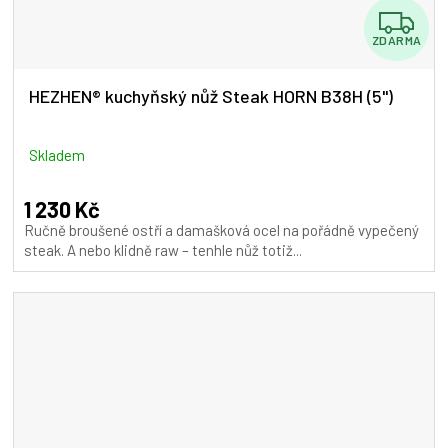
Z
ZDARMA
D
A
HEZHEN® kuchyňský nůž Steak HORN B38H (5")
R
M
Skladem
A
1 230 Kč
Ručně broušené ostří a damašková ocel na pořádně vypečený
steak. A nebo klidně raw – tenhle nůž totiž...