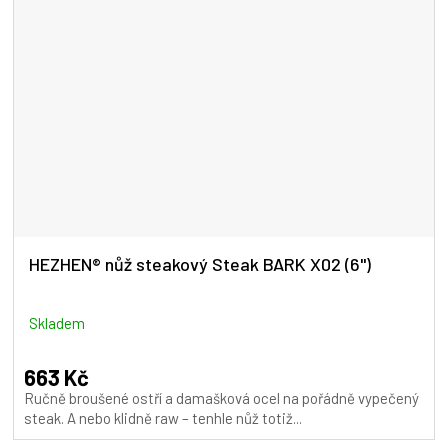
HEZHEN® nůž steakový Steak BARK X02 (6")
Skladem
663 Kč
Ručně broušené ostří a damašková ocel na pořádně vypečený
steak. A nebo klidně raw – tenhle nůž totiž...