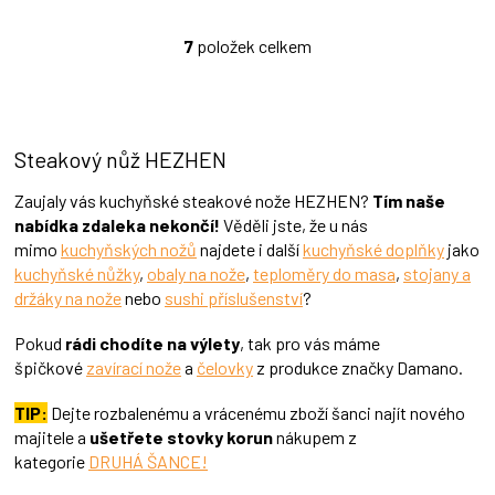
7
položek celkem
O
v
l
á
d
Steakový nůž HEZHEN
a
c
í
Zaujaly vás kuchyňské steakové nože HEZHEN?
Tím naše
p
nabídka zdaleka nekončí!
Věděli jste, že u nás
r
mimo
kuchyňských nožů
najdete i další
kuchyňské doplňky
jako
v
kuchyňské nůžky
,
obaly na nože
,
teploměry do masa
,
stojany a
k
držáky na nože
nebo
sushi příslušenství
?
y
v
Pokud
rádi chodíte na výlety
, tak pro vás máme
ý
p
špičkové
zavírací nože
a
čelovky
z produkce značky Damano.
i
s
TIP:
Dejte rozbalenému a vrácenému zboží šanci najít nového
u
majitele a
ušetřete stovky korun
nákupem z
kategorie
DRUHÁ ŠANCE!