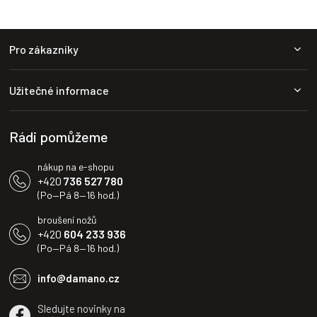
Z
Pro zákazníky
á
p
a
Užitečné informace
t
í
Rádi pomůžeme
nákup na e-shopu
+420
736 527 780
(Po—Pá 8—16 hod.)
broušení nožů
+420
604 233 936
(Po—Pá 8—16 hod.)
info@damano.cz
Sledujte novinky na