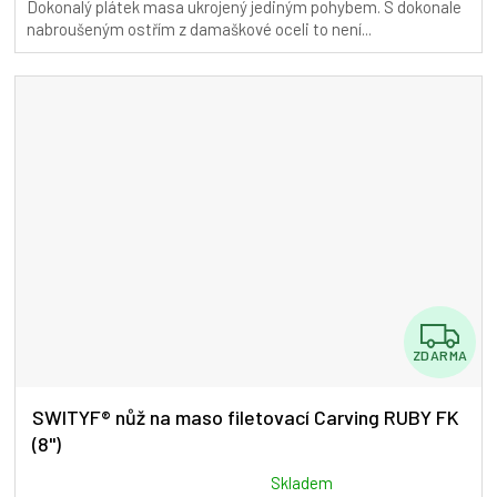
Dokonalý plátek masa ukrojený jediným pohybem. S dokonale
5,0
nabroušeným ostřím z damaškové oceli to není...
z
5
hvězdiček.
Z
ZDARMA
D
A
SWITYF® nůž na maso filetovací Carving RUBY FK
(8")
R
M
Průměrné
Skladem