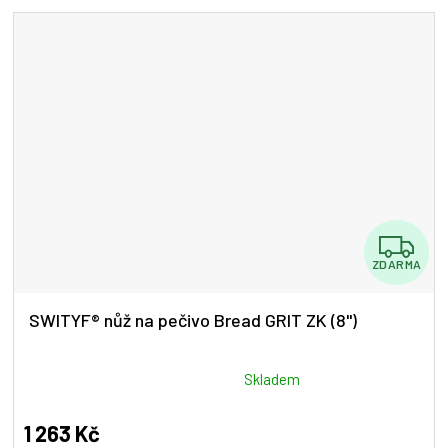
5
hvězdiček.
Z
ZDARMA
D
A
SWITYF® nůž na pečivo Bread GRIT ZK (8")
R
M
Průměrné
Skladem
hodnocení
A
produktu
1 263 Kč
je