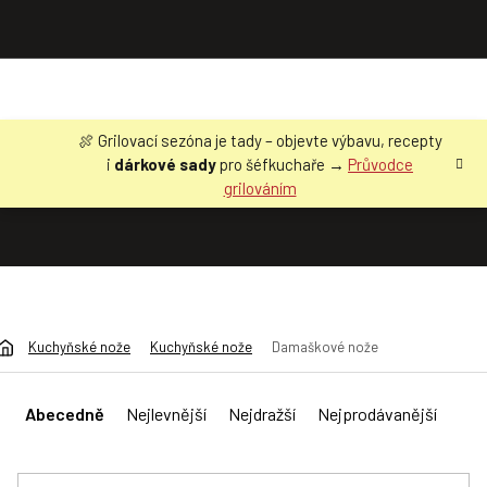
Přejít
🍖 Grilovací sezóna je tady – objevte výbavu, recepty
na
i
dárkové sady
pro šéfkuchaře →
Průvodce
obsah
grilováním
Kuchyňské nože
Kuchyňské nože
Damaškové nože
Ř
a
Abecedně
Nejlevnější
Nejdražší
Nejprodávanější
z
e
n