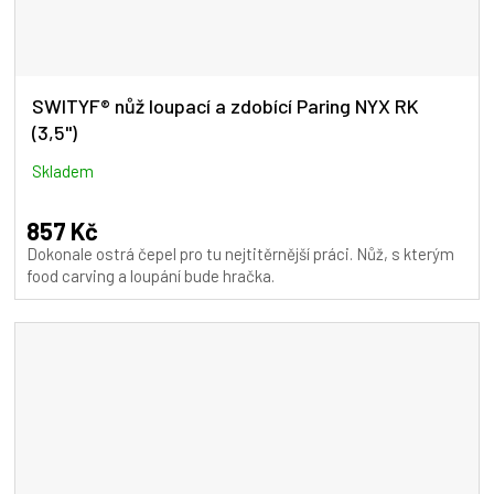
SWITYF® nůž loupací a zdobící Paring NYX RK
(3,5")
Skladem
857 Kč
Dokonale ostrá čepel pro tu nejtitěrnější práci. Nůž, s kterým
food carving a loupání bude hračka.