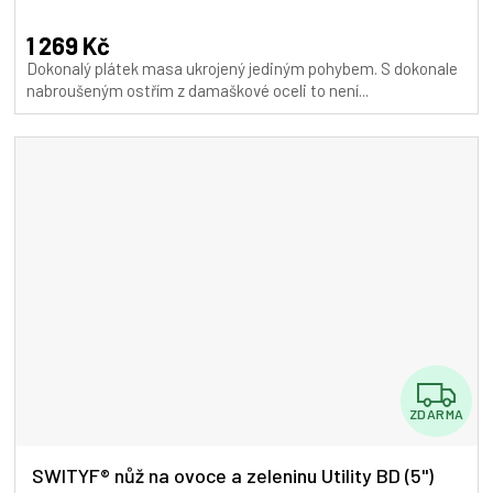
hodnocení
A
produktu
1 269 Kč
je
Dokonalý plátek masa ukrojený jediným pohybem. S dokonale
5,0
nabroušeným ostřím z damaškové oceli to není...
z
5
hvězdiček.
Z
ZDARMA
D
A
SWITYF® nůž na ovoce a zeleninu Utility BD (5")