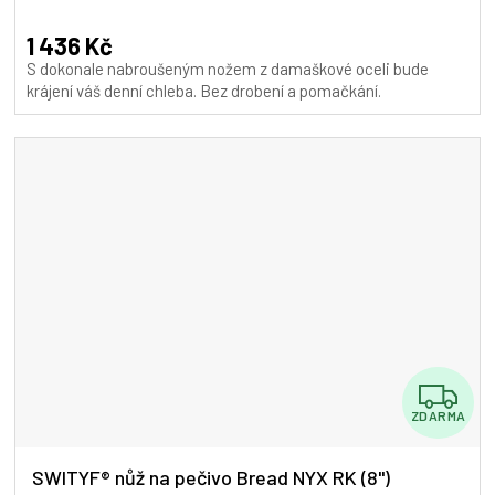
A
1 436 Kč
S dokonale nabroušeným nožem z damaškové oceli bude
krájení váš denní chleba. Bez drobení a pomačkání.
Z
ZDARMA
D
A
SWITYF® nůž na pečivo Bread NYX RK (8")