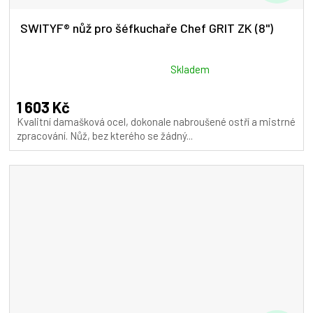
D
A
SWITYF® nůž pro šéfkuchaře Chef GRIT ZK (8")
R
M
Průměrné
Skladem
hodnocení
A
produktu
1 603 Kč
je
Kvalitní damašková ocel, dokonale nabroušené ostří a mistrné
5,0
zpracování. Nůž, bez kterého se žádný...
z
5
hvězdiček.