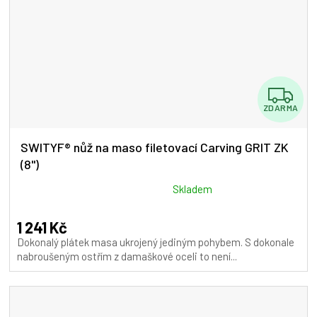
Z
ZDARMA
D
A
SWITYF® nůž na maso filetovací Carving GRIT ZK
(8")
R
M
Průměrné
Skladem
hodnocení
A
produktu
1 241 Kč
je
Dokonalý plátek masa ukrojený jediným pohybem. S dokonale
5,0
nabroušeným ostřím z damaškové oceli to není...
z
5
hvězdiček.