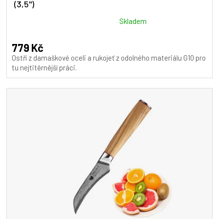
(3,5")
Průměrné
Skladem
hodnocení
produktu
779 Kč
je
Ostří z damaškové oceli a rukojeť z odolného materiálu G10 pro
5,0
tu nejtitěrnější práci.
z
5
hvězdiček.