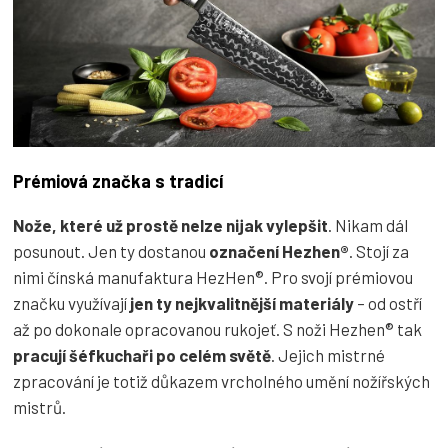
Prémiová značka s tradicí
Nože, které už prostě
nelze nijak vylepšit
. Nikam dál
posunout. Jen ty dostanou
označení Hezhen®
. Stojí za
nimi čínská manufaktura HezHen®. Pro svojí prémiovou
značku využívají
jen ty nejkvalitnější materiály
– od ostří
až po dokonale opracovanou rukojeť. S noži Hezhen® tak
pracují šéfkuchaři po celém světě
. Jejich mistrné
zpracování je totiž důkazem vrcholného umění nožířských
mistrů.