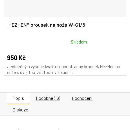
HEZHEN® brousek na nože W-G1/6
Průměrné
Skladem
hodnocení
produktu
950 Kč
je
Jedinečný a vysoce kvalitní oboustranný brousek HezHen na
5,0
nože s dvojitou zrnitostí v luxusní...
z
5
hvězdiček.
Popis
Podobné (16)
Hodnocení
Diskuze