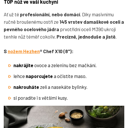
TOP nůž ve vaší kuchyni
Ať už té
profesionální, nebo domácí
. Díky masivnímu
ručně broušenému ostří ze
145 vrstev damaškové oceli a
pevného ocelového jádra
prvotřídní oceli M390 ukrojí
tenhle nůž téměř cokoliv.
Precizně, jednoduše a jistě
.
S
nožem Hezhen
® Chef X10 (8"):
nakrájíte
ovoce a zeleninu bez mačkání.
lehce
naporcujete
a očistíte maso.
nakrouháte
zelí a nasekáte bylinky.
si poradíte i s většími kusy.