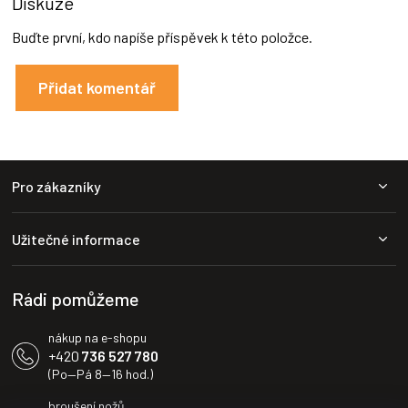
Diskuze
Buďte první, kdo napíše příspěvek k této položce.
Přidat komentář
Z
Pro zákazníky
á
p
a
Užitečné informace
t
í
Rádi pomůžeme
nákup na e-shopu
+420
736 527 780
(Po—Pá 8—16 hod.)
broušení nožů