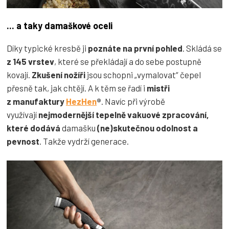
... a taky damaškové oceli
Díky typické kresbě ji
poznáte na první pohled
. Skládá se
z 145 vrstev
, které se překládají a do sebe postupně
kovají.
Zkušení nožíři
jsou schopni „vymalovat“ čepel
přesně tak, jak chtějí. A k těm se řadí i
mistři
z manufaktury
HezHen
®
. Navíc při výrobě
využívají
nejmodernější tepelně vakuové zpracování,
které dodává
damašku
(ne)skutečnou odolnost a
pevnost
. Takže vydrží generace.