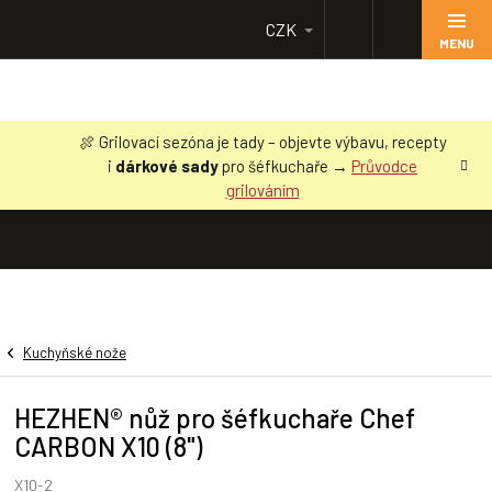
Přejít
CZK
na
obsah
🍖 Grilovací sezóna je tady – objevte výbavu, recepty
i
dárkové sady
pro šéfkuchaře →
Průvodce
grilováním
Kuchyňské nože
HEZHEN® nůž pro šéfkuchaře Chef
CARBON X10 (8")
X10-2