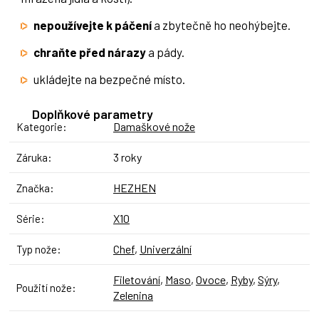
nepoužívejte k páčení
a zbytečně ho neohýbejte.
chraňte před nárazy
a pády.
ukládejte na bezpečné místo.
Doplňkové parametry
Damaškové nože
Kategorie
:
3 roky
Záruka
:
HEZHEN
Značka
:
X10
Série
:
Chef
,
Univerzální
Typ nože
:
Filetování
,
Maso
,
Ovoce
,
Ryby
,
Sýry
,
Použití nože
:
Zelenina