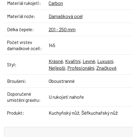
Carbon
Materiál rukojeti
:
Damašková ocel
Materiál nože
:
201 - 250 mm
Délka čepele
:
Počet vrstev
145
damaškové oceli
:
Krásné
,
Kvalitní
,
Levné
,
Luxusní
,
Styl
:
Nejlepší
,
Profesionální
,
Značkové
Oboustranné
Broušení
:
Doporučené
U rukojeti nahoře
umístění gravíru
:
Kuchyňský nůž, Šéfkuchařský nůž
Produkt
: