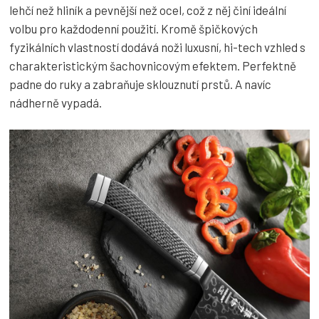
lehčí než hliník a pevnější než ocel, což z něj činí ideální
volbu pro každodenní použití. Kromě špičkových
fyzikálních vlastností dodává noži luxusní, hi-tech vzhled s
charakteristickým šachovnicovým efektem. Perfektně
padne do ruky a zabraňuje sklouznutí prstů. A navíc
nádherně vypadá.