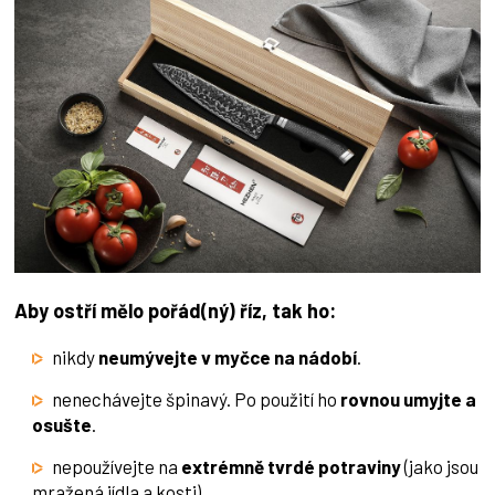
Aby ostří mělo pořád(ný) říz, tak ho:
nikdy
neumývejte v myčce na nádobí
.
nenechávejte špinavý. Po použití ho
rovnou umyjte a
osušte
.
nepoužívejte na
extrémně tvrdé potraviny
(jako jsou
mražená jídla a kosti).