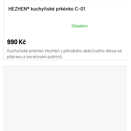
HEZHEN® kuchyňské prkénko C-01
Průměrné
Skladem
hodnocení
produktu
990 Kč
je
Kuchyňské prkénko HezHen z přírodního akáciového dřeva na
5,0
přípravu a servírování pokrmů.
z
5
hvězdiček.