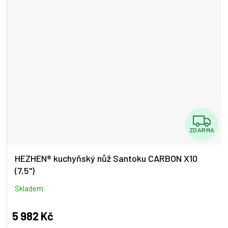
Z
ZDARMA
D
A
HEZHEN® kuchyňský nůž Santoku CARBON X10
(7,5")
R
M
Skladem
A
5 982 Kč