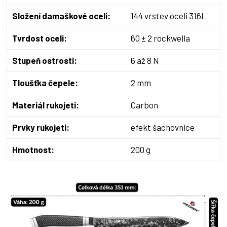
Složení damaškové oceli:
144 vrstev oceli 316L
Tvrdost oceli:
60 ± 2 rockwella
Stupeň ostrosti:
6 až 8 N
Tloušťka čepele:
2 mm
Materiál rukojeti:
Carbon
Prvky rukojeti:
efekt šachovnice
Hmotnost:
200 g