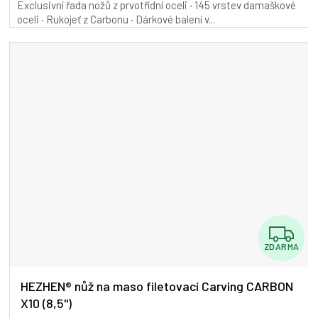
Exclusivní řada nožů z prvotřídní oceli · 145 vrstev damaškové
oceli · Rukojeť z Carbonu · Dárkové balení v...
Z
ZDARMA
D
A
HEZHEN® nůž na maso filetovací Carving CARBON
X10 (8,5")
R