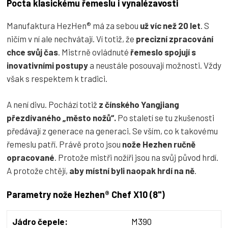
Pocta klasickému řemeslu i vynalézavosti
Manufaktura HezHen® má za sebou
už víc než 20 let
. S
ničím v ní ale nechvátají. Ví totiž, že
precizní zpracování
chce svůj čas
. Mistrně ovládnuté
řemeslo spojují s
inovativními postupy
a neustále posouvají možnosti. Vždy
však s respektem k tradici.
A není divu. Pochází totiž
z čínského Yangjiang
přezdívaného „město nožů“.
Po staletí se tu zkušenosti
předávají z generace na generaci. Se vším, co k takovému
řemeslu patří. Právě proto jsou
nože Hezhen ručně
opracované
. Protože mistři nožíři jsou na svůj původ hrdí.
A protože chtějí,
aby místní byli naopak hrdí na ně
.
Parametry nože Hezhen® Chef X10 (8")
Jádro čepele:
M390