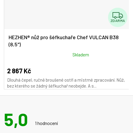
Z
ZDARMA
D
A
HEZHEN® nůž pro šéfkuchaře Chef VULCAN B38
(8,5")
R
M
Průměrné
Skladem
hodnocení
A
produktu
2 867 Kč
je
Dlouhá čepel, ručně broušené ostří a mistrné zpracování. Nůž,
5,0
bez kterého se žádný šéfkuchař neobejde. A s...
z
5
hvězdiček.
5,0
Průměrné
hodnocení
1 hodnocení
produktu