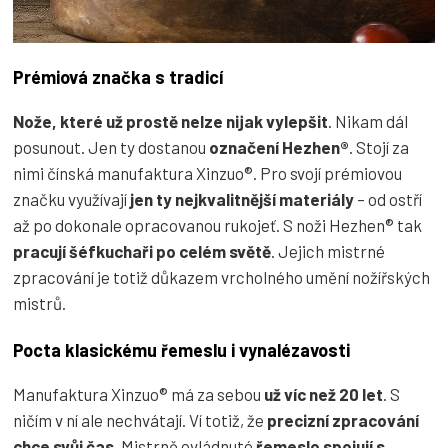
Prémiová značka s tradicí
Nože, které už prostě
nelze nijak vylepšit
. Nikam dál
posunout. Jen ty dostanou
označení Hezhen®
. Stojí za
nimi čínská manufaktura Xinzuo®. Pro svojí prémiovou
značku využívají
jen ty nejkvalitnější materiály
– od ostří
až po dokonale opracovanou rukojeť. S noži Hezhen® tak
pracují šéfkuchaři po celém světě
. Jejich mistrné
zpracování je totiž důkazem vrcholného umění nožířských
mistrů.
Pocta klasickému řemeslu i vynalézavosti
Manufaktura Xinzuo® má za sebou
už víc než 20 let
. S
ničím v ní ale nechvátají. Ví totiž, že
precizní zpracování
chce svůj čas
. Mistrně ovládnuté
řemeslo spojují s