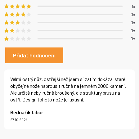
je
1x
5,0
0x
z 5
0x
hvězdiček.
0x
0x
Přidat hodnocení
V
ý
Velmi ostrý nůž, ostřejší než jsem si zatím dokázal staré
p
obyčejné nože nabrousit ručně na jemném 2000 kameni.
i
Ale určitě nebyl ručně broušený, dle struktury brusu na
s
ostří. Design tohoto nože je luxusní.
h
o
Bednařík Libor
d
n
27.10.2024
Hodnocení produktu je 5 z 5 hvězdiček.
o
c
e