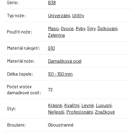
B38
Série
:
Univerzální
,
Utility
Typ nože
:
Maso
,
Ovoce
,
Ryby
,
Sýry
,
Špikování
,
Použití nože
:
Zelenina
G10
Materiál rukojeti
:
Damašková ocel
Materiál nože
:
101 - 150 mm
Délka čepele
:
Počet vrstev
72
damaškové oceli
:
Krásné
,
Kvalitní
,
Levné
,
Luxusní
,
Styl
:
Nejlepší
,
Profesionální
,
Značkové
Oboustranné
Broušení
: