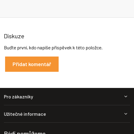
n
í
Diskuze
Buďte první, kdo napíše příspěvek k této položce.
Přidat komentář
Z
Pro zákazníky
á
p
a
Užitečné informace
t
í
Rádi pomůžeme