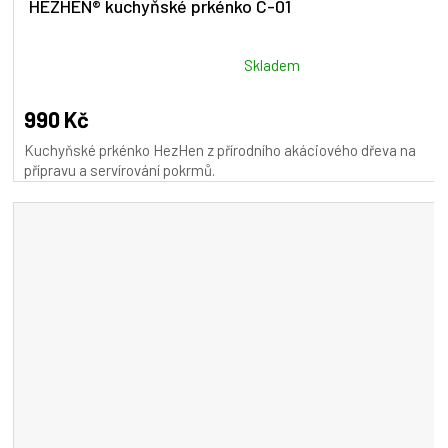
HEZHEN® kuchyňské prkénko C-01
Průměrné
Skladem
hodnocení
produktu
990 Kč
je
Kuchyňské prkénko HezHen z přírodního akáciového dřeva na
5,0
přípravu a servírování pokrmů.
z
5
hvězdiček.