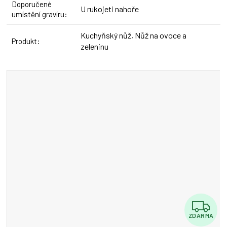
Doporučené
U rukojeti nahoře
umístění gravíru
:
Kuchyňský nůž, Nůž na ovoce a
Produkt
:
zeleninu
Z
ZDARMA
D