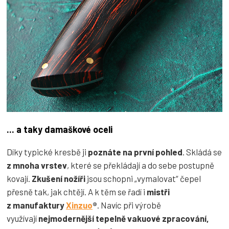
... a taky damaškové oceli
Díky typické kresbě ji
poznáte na první pohled
. Skládá se
z mnoha vrstev
, které se překládají a do sebe postupně
kovají.
Zkušení nožíři
jsou schopni „vymalovat“ čepel
přesně tak, jak chtějí. A k těm se řadí i
mistři
z manufaktury
Xinzuo
®
. Navíc při výrobě
využívají
nejmodernější tepelně vakuové zpracování,