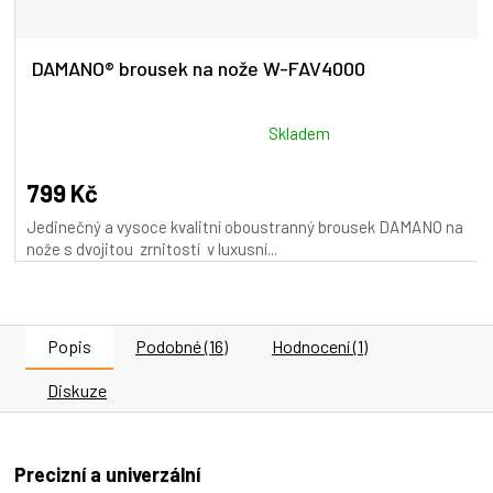
DAMANO® brousek na nože W-FAV4000
Průměrné
Skladem
hodnocení
produktu
799 Kč
je
Jedinečný a vysoce kvalitní oboustranný brousek DAMANO na
5,0
nože s dvojitou zrnitostí v luxusní...
z
5
hvězdiček.
Popis
Podobné (16)
Hodnocení (1)
Diskuze
Precizní a univerzální