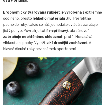
Ergonomicky tvarovaná rukojeť je vyrobena
z extrémně
odolného, přesto
lehkého materiálu
G10. Perfektně
padne do ruky, takže se nůž jednoduše ovládá a zaručuje
jistý pohyb. Povrch je totiž
nepřilnavý
, ale zároveň
zabraňuje nechtěnému sklouznut
í prstů. Nenasává
vlhkost ani pachy. Vydrží tak i
drsnější zacházení
. A
hlavně dlouhé roky bez známek opotřebení.