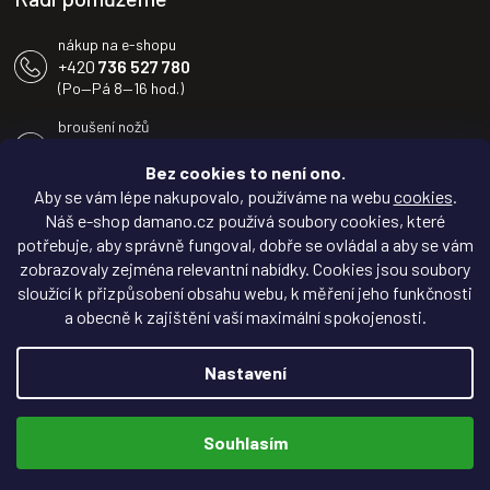
nákup na e-shopu
+420
736 527 780
(Po—Pá 8—16 hod.)
broušení nožů
+420
604 233 936
(Po—Pá 8—16 hod.)
Bez cookies to není ono.
Aby se vám lépe nakupovalo, používáme na webu
cookies
.
info@damano.cz
Náš e-shop damano.cz používá soubory cookies, které
potřebuje, aby správně fungoval, dobře se ovládal a aby se vám
Sledujte novinky na
zobrazovaly zejména relevantní nabídky. Cookies jsou soubory
Facebooku
sloužící k přizpůsobení obsahu webu, k měření jeho funkčnosti
a obecně k zajištění vaší maximální spokojenosti.
Inspirujte se na
Instagramu
Nastavení
Copyright 2026
DAMANO.cz
. Všechna práva vyhrazena.
Souhlasím
Vytvořil Shoptet