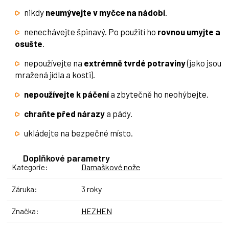
nikdy
neumývejte v myčce na nádobí
.
nenechávejte špinavý. Po použití ho
rovnou umyjte a
osušte
.
nepoužívejte na
extrémně tvrdé potraviny
(jako jsou
mražená jídla a kosti).
nepoužívejte k páčení
a zbytečně ho neohýbejte.
chraňte před nárazy
a pády.
ukládejte na bezpečné místo.
Doplňkové parametry
Damaškové nože
Kategorie
:
3 roky
Záruka
:
HEZHEN
Značka
: