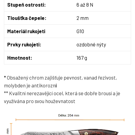
Stupeň ostrosti:
6 až 8 N
Tloušťka čepele:
2 mm
Materiál rukojeti
G10
Prvky rukojeti:
ozdobné nýty
Hmotnost:
167 g
*
Obsažený chrom zajišťuje pevnost, vanad řezivost,
molybden je antikorozn
í
** Kvalitní nerezavějící ocel, která se dobře brousí a je
využívána pro svou houževnatost