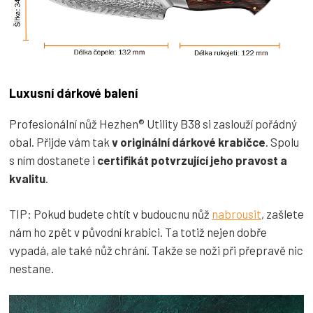
Luxusní dárkové balení
Profesionální nůž Hezhen® Utility B38 si zaslouží pořádný
obal. Přijde vám tak
v originální dárkové krabičce
. Spolu
s ním dostanete i
certifikát potvrzující jeho pravost a
kvalitu
.
TIP: Pokud budete chtít v budoucnu nůž
nabrousit
, zašlete
nám ho zpět v původní krabici. Ta totiž nejen dobře
vypadá, ale také nůž chrání. Takže se noži při přepravě nic
nestane.