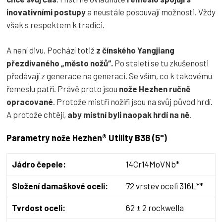
inovativními postupy
a neustále posouvají možnosti. Vždy
však s respektem k tradici.
A není divu. Pochází totiž
z čínského Yangjiang
přezdívaného „město nožů“.
Po staletí se tu zkušenosti
předávají z generace na generaci. Se vším, co k takovému
řemeslu patří. Právě proto jsou
nože Hezhen ručně
opracované
. Protože mistři nožíři jsou na svůj původ hrdí.
A protože chtějí,
aby místní byli naopak hrdí na ně
.
Parametry nože Hezhen® Utility B38 (5")
Jádro čepele:
14Cr14MoVNb*
Složení damaškové oceli:
72 vrstev oceli 316L**
Tvrdost oceli:
62 ± 2 rockwella