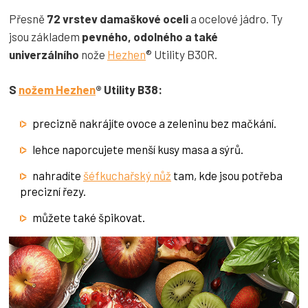
Přesně
72 vrstev damaškové oceli
a ocelové jádro. Ty
jsou základem
pevného, odolného a také
univerzálního
nože
Hezhen
® Utility B30R.
S
nožem Hezhen
® Utility B38:
precizně nakrájíte ovoce a zeleninu bez mačkání.
lehce naporcujete menší kusy masa a sýrů.
nahradíte
šéfkuchařský nůž
tam, kde jsou potřeba
precizní řezy.
můžete také špikovat.