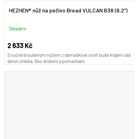
A
HEZHEN® nůž na pečivo Bread VULCAN B38 (8,2")
R
M
Skladem
A
2 633 Kč
S ručně broušeným nožem z damaškové oceli bude krájení váš
denní chleba. Bez drobení a pomačkání.