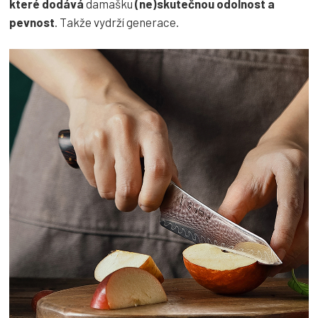
které dodává
damašku
(ne)skutečnou odolnost a
pevnost
. Takže vydrží generace.