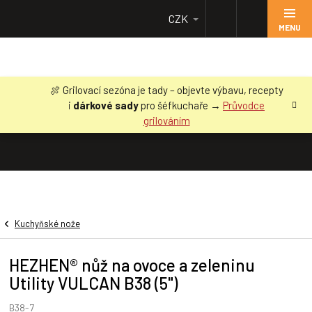
Přejít
CZK
na
obsah
🍖 Grilovací sezóna je tady – objevte výbavu, recepty
i
dárkové sady
pro šéfkuchaře →
Průvodce
grilováním
Kuchyňské nože
HEZHEN® nůž na ovoce a zeleninu
Utility VULCAN B38 (5")
B38-7