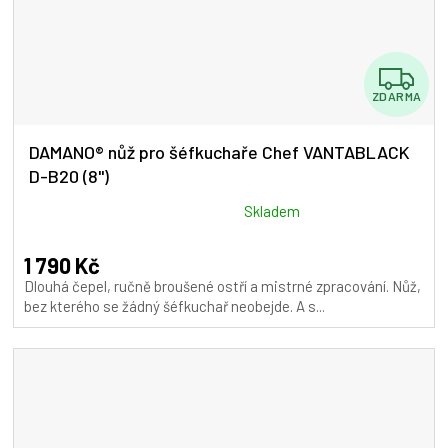
Z
ZDARMA
D
A
DAMANO® nůž pro šéfkuchaře Chef VANTABLACK
D-B20 (8")
R
M
Průměrné
Skladem
hodnocení
A
produktu
1 790 Kč
je
Dlouhá čepel, ručně broušené ostří a mistrné zpracování. Nůž,
5,0
bez kterého se žádný šéfkuchař neobejde. A s...
z
5
hvězdiček.