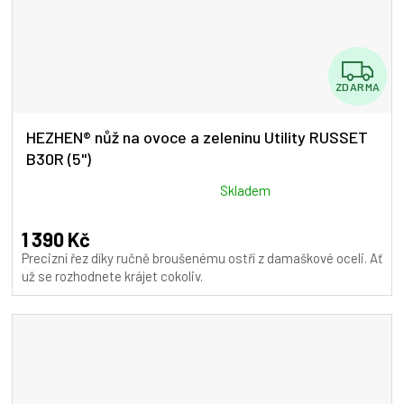
Z
ZDARMA
D
A
HEZHEN® nůž na ovoce a zeleninu Utility RUSSET
B30R (5")
R
M
Průměrné
Skladem
hodnocení
A
produktu
1 390 Kč
je
Precizní řez díky ručně broušenému ostří z damaškové oceli. Ať
5,0
už se rozhodnete krájet cokoliv.
z
5
hvězdiček.