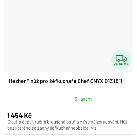
Z
ZDARMA
D
A
Hezhen® nůž pro šéfkuchaře Chef ONYX B1Z (8")
R
M
Průměrné
Skladem
hodnocení
A
produktu
1 454 Kč
je
Dlouhá čepel, ručně broušené ostří a mistrné zpracování. Nůž,
5,0
bez kterého se žádný šéfkuchař neobejde. A s...
z