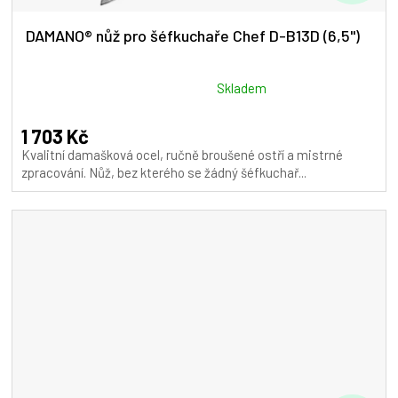
D
A
DAMANO® nůž pro šéfkuchaře Chef D-B13D (6,5")
R
M
Průměrné
Skladem
hodnocení
A
produktu
1 703 Kč
je
Kvalitní damašková ocel, ručně broušené ostří a mistrné
5,0
zpracování. Nůž, bez kterého se žádný šéfkuchař...
z
5
hvězdiček.