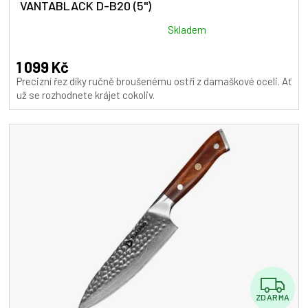
VANTABLACK D-B20 (5")
Průměrné
Skladem
hodnocení
produktu
1 099 Kč
je
Precizní řez díky ručně broušenému ostří z damaškové oceli. Ať
5,0
už se rozhodnete krájet cokoliv.
z
5
hvězdiček.
Z
ZDARMA