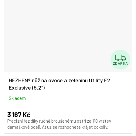
Z
ZDARMA
D
A
HEZHEN® nůž na ovoce a zeleninu Utility F2
Exclusive (5,2")
R
M
Skladem
A
3 167 Kč
Precizní řez díky ručně broušenému ostří ze 110 vrstev
damaškové oceli. Ať už se rozhodnete krájet cokoliv.