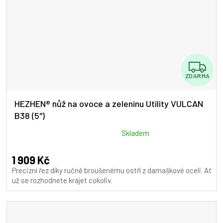
Z
ZDARMA
D
A
HEZHEN® nůž na ovoce a zeleninu Utility VULCAN
B38 (5")
R
M
Průměrné
Skladem
hodnocení
A
produktu
1 909 Kč
je
Precizní řez díky ručně broušenému ostří z damaškové oceli. Ať
5,0
už se rozhodnete krájet cokoliv.
z
5
hvězdiček.