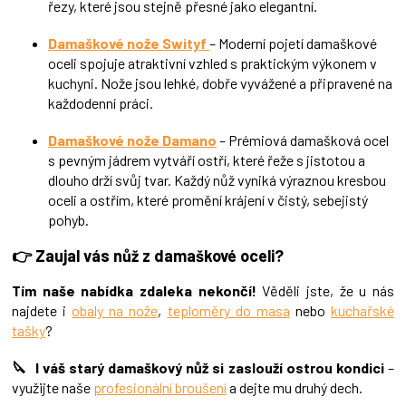
řezy, které jsou stejně přesné jako elegantní.
Damaškové nože Swityf
– Moderní pojetí damaškové
oceli spojuje atraktivní vzhled s praktickým výkonem v
kuchyni. Nože jsou lehké, dobře vyvážené a připravené na
každodenní práci.
Damaškové nože Damano
– Prémiová damašková ocel
s pevným jádrem vytváří ostří, které řeže s jistotou a
dlouho drží svůj tvar. Každý nůž vyniká výraznou kresbou
oceli a ostřím, které promění krájení v čistý, sebejistý
pohyb.
👉 Zaujal vás nůž z damaškové oceli?
Tím naše nabídka zdaleka nekončí!
Věděli jste, že u nás
najdete i
obaly na nože
,
teploměry do masa
nebo
kuchařské
tašky
?
🔪 I váš starý damaškový nůž si zaslouží ostrou kondici
–
využijte naše
profesionální broušení
a dejte mu druhý dech.