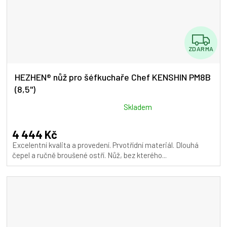
Z
ZDARMA
D
A
HEZHEN® nůž pro šéfkuchaře Chef KENSHIN PM8B
(8,5")
R
M
Průměrné
Skladem
hodnocení
A
produktu
4 444 Kč
je
Excelentní kvalita a provedení. Prvotřídní materiál. Dlouhá
4,5
čepel a ručně broušené ostří. Nůž, bez kterého...
z
5
hvězdiček.