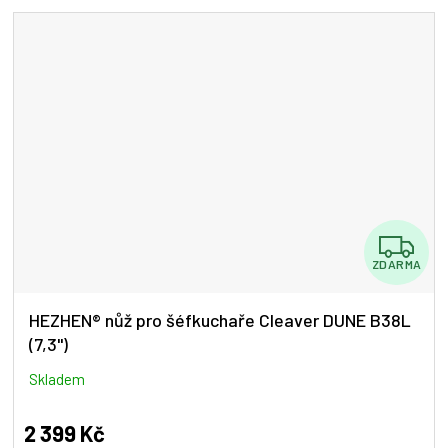
Z
ZDARMA
D
A
HEZHEN® nůž pro šéfkuchaře Cleaver DUNE B38L
(7,3")
R
M
Skladem
A
2 399 Kč