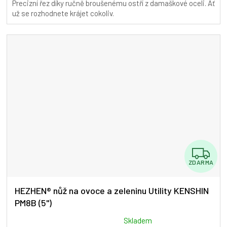
Precizní řez díky ručně broušenému ostří z damaškové oceli. Ať
5,0
už se rozhodnete krájet cokoliv.
z
5
hvězdiček.
Z
ZDARMA
D
A
HEZHEN® nůž na ovoce a zeleninu Utility KENSHIN
PM8B (5")
R
M
Průměrné
Skladem