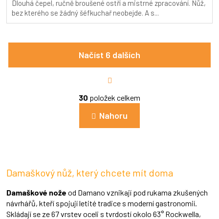
Dlouhá čepel, ručně broušené ostří a mistrné zpracování. Nůž,
5,0
bez kterého se žádný šéfkuchař neobejde. A s...
z
5
hvězdiček.
Načíst 6 dalších
S
t
r
O
á
30
položek celkem
v
n
l
k
Nahoru
á
o
d
v
a
á
c
n
í
í
p
Damaškový nůž, který chcete mít doma
r
v
k
Damaškové nože
od Damano vznikají pod rukama zkušených
y
návrhářů, kteří spojují letité tradice s moderní gastronomií.
v
Skládají se ze 67 vrstev oceli s tvrdostí okolo 63° Rockwella,
ý