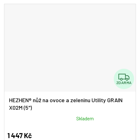
Z
ZDARMA
D
A
HEZHEN® nůž na ovoce a zeleninu Utility GRAIN
X02M (5")
R
M
Průměrné
Skladem
hodnocení
A
produktu
1 447 Kč
je