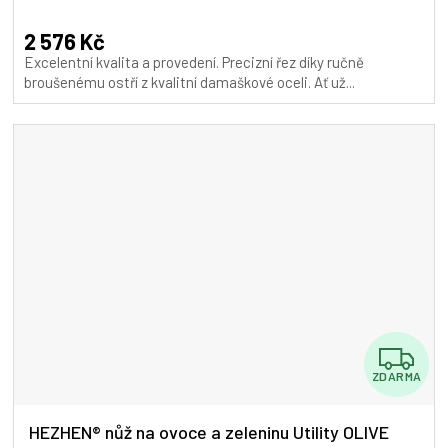
hodnocení
A
produktu
2 576 Kč
je
Excelentní kvalita a provedení. Precizní řez díky ručně
5,0
broušenému ostří z kvalitní damaškové oceli. Ať už...
z
5
hvězdiček.
Z
ZDARMA
D
A
HEZHEN® nůž na ovoce a zeleninu Utility OLIVE