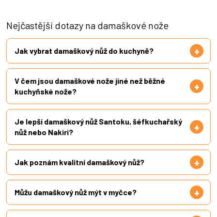
Nejčastější dotazy na damaškové nože
Jak vybrat damaškový nůž do kuchyně?
V čem jsou damaškové nože jiné než běžné
kuchyňské nože?
Je lepší damaškový nůž Santoku, šéfkuchařský
nůž nebo Nakiri?
Jak poznám kvalitní damaškový nůž?
Můžu damaškový nůž mýt v myčce?