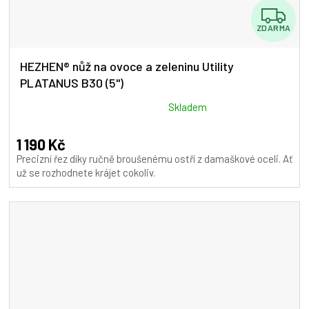
Z
ZDARMA
D
A
HEZHEN® nůž na ovoce a zeleninu Utility
PLATANUS B30 (5")
R
M
Průměrné
Skladem
hodnocení
A
produktu
1 190 Kč
je
Precizní řez díky ručně broušenému ostří z damaškové oceli. Ať
5,0
už se rozhodnete krájet cokoliv.
z
5
hvězdiček.