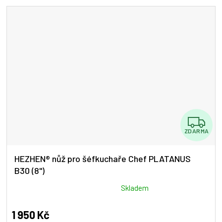
5
hvězdiček.
Z
ZDARMA
D
A
HEZHEN® nůž pro šéfkuchaře Chef PLATANUS
B30 (8")
R
M
Průměrné
Skladem
hodnocení
A
produktu
1 950 Kč
je