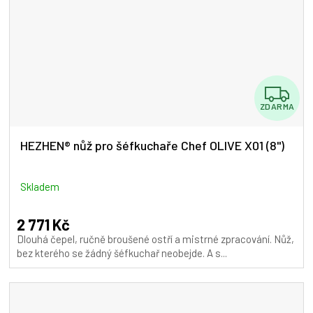
Z
ZDARMA
D
A
HEZHEN® nůž pro šéfkuchaře Chef OLIVE X01 (8")
R
M
Skladem
A
2 771 Kč
Dlouhá čepel, ručně broušené ostří a mistrné zpracování. Nůž,
bez kterého se žádný šéfkuchař neobejde. A s...