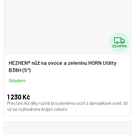
Z
ZDARMA
D
A
HEZHEN® nůž na ovoce a zeleninu HORN Utility
B38H (5")
R
M
Skladem
A
1 230 Kč
Precizní řez díky ručně broušenému ostří z damaškové oceli. Ať
už se rozhodnete krájet cokoliv.