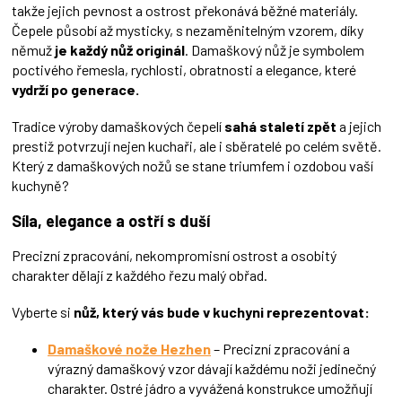
takže jejich pevnost a ostrost překonává běžné materiály.
p
Čepele působí až mysticky, s nezaměnitelným vzorem, díky
i
němuž
je každý nůž originál
. Damaškový nůž je symbolem
s
u
poctivého řemesla, rychlosti, obratnosti a elegance, které
vydrží po generace.
Tradice výroby damaškových čepelí
sahá staletí zpět
a jejich
prestiž potvrzují nejen kuchaři, ale i sběratelé po celém světě.
Který z damaškových nožů se stane triumfem i ozdobou vaší
kuchyně?
Síla, elegance a ostří s duší
Precizní zpracování, nekompromisní ostrost a osobitý
charakter dělají z každého řezu malý obřad.
Vyberte si
nůž,
který vás bude v kuchyni reprezentovat:
Damaškové nože Hezhen
– Precizní zpracování a
výrazný damaškový vzor dávají každému noži jedinečný
charakter. Ostré jádro a vyvážená konstrukce umožňují