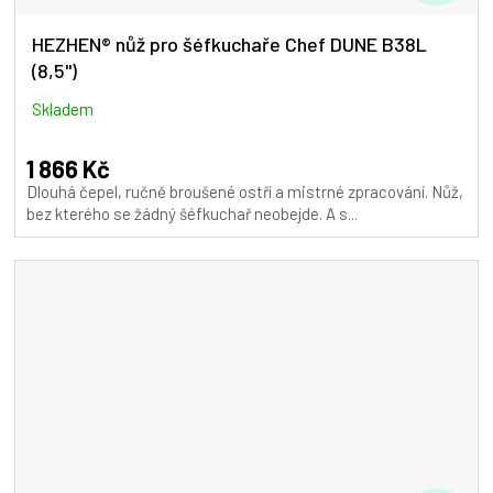
D
A
HEZHEN® nůž pro šéfkuchaře Chef DUNE B38L
(8,5")
R
M
Skladem
A
1 866 Kč
Dlouhá čepel, ručně broušené ostří a mistrné zpracování. Nůž,
bez kterého se žádný šéfkuchař neobejde. A s...