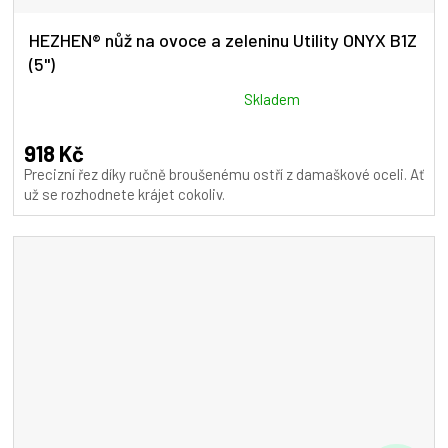
HEZHEN® nůž na ovoce a zeleninu Utility ONYX B1Z
(5")
Průměrné
Skladem
hodnocení
produktu
918 Kč
je
Precizní řez díky ručně broušenému ostří z damaškové oceli. Ať
5,0
už se rozhodnete krájet cokoliv.
z
5
hvězdiček.