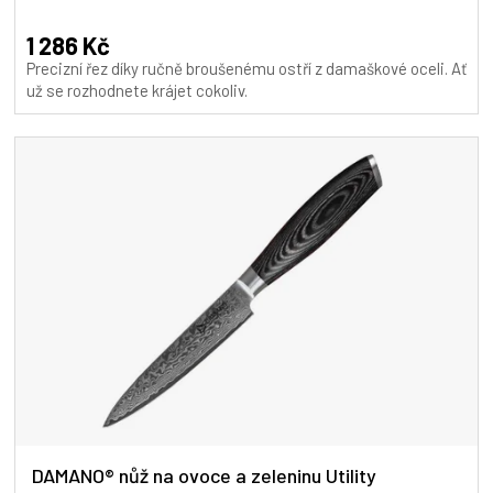
hodnocení
A
produktu
1 286 Kč
je
Precizní řez díky ručně broušenému ostří z damaškové oceli. Ať
5,0
už se rozhodnete krájet cokoliv.
z
5
hvězdiček.
DAMANO® nůž na ovoce a zeleninu Utility