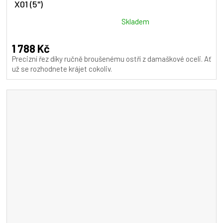
X01 (5")
R
M
Průměrné
Skladem
hodnocení
A
produktu
1 788 Kč
je
Precizní řez díky ručně broušenému ostří z damaškové oceli. Ať
5,0
už se rozhodnete krájet cokoliv.
z
5
hvězdiček.