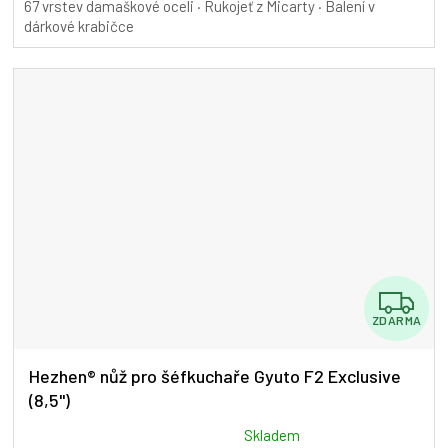
67 vrstev damaškové oceli · Rukojeť z Micarty · Balení v
dárkové krabičce
Z
ZDARMA
D
A
Hezhen® nůž pro šéfkuchaře Gyuto F2 Exclusive
(8,5")
R
M
Průměrné
Skladem