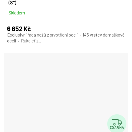
(8")
R
M
Skladem
A
6 652 Kč
Exclusivní řada nožů z prvotřídní oceli · 145 vrstev damaškové
oceli · Rukojeť z...
Z
ZDARMA