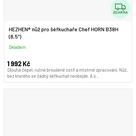
Z
ZDARMA
D
A
HEZHEN® nůž pro šéfkuchaře Chef HORN B38H
(8,5")
R
M
Skladem
A
1 992 Kč
Dlouhá čepel, ručně broušené ostří a mistrné zpracování. Nůž,
bez kterého se žádný šéfkuchař neobejde. A s...