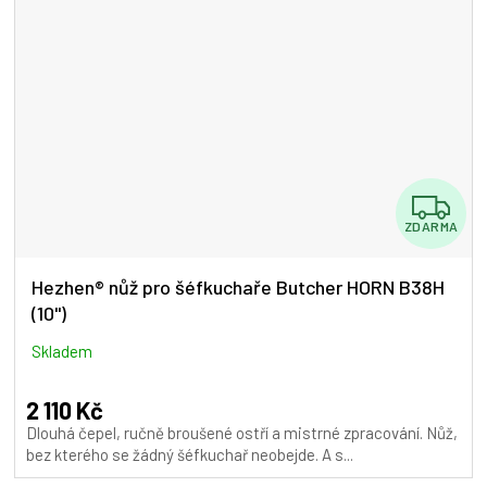
Z
ZDARMA
D
A
Hezhen® nůž pro šéfkuchaře Butcher HORN B38H
(10")
R
M
Skladem
A
2 110 Kč
Dlouhá čepel, ručně broušené ostří a mistrné zpracování. Nůž,
bez kterého se žádný šéfkuchař neobejde. A s...