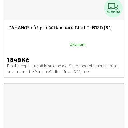
Z
ZDARMA
D
A
DAMANO® nůž pro šéfkuchaře Chef D-B13D (8")
R
M
Průměrné
Skladem
hodnocení
A
produktu
1 849 Kč
je
Dlouhá čepel, ručně broušené ostří a ergonomická rukojeť ze
5,0
severoamerického pouštního dřeva. Nůž, bez...
z
5
hvězdiček.