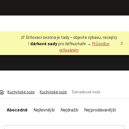
Přejít
🍖 Grilovací sezóna je tady – objevte výbavu, recepty
na
i
dárkové sady
pro šéfkuchaře →
Průvodce
obsah
grilováním
Kuchyňské nože
Kuchyňské nože
Damaškové nože
Ř
a
Abecedně
Nejlevnější
Nejdražší
Nejprodávanější
z
e
n