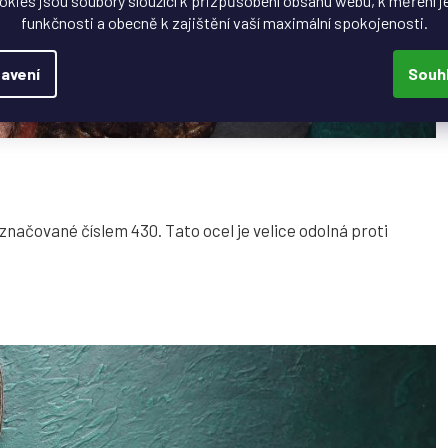
okies jsou soubory sloužící k přizpůsobení obsahu webu, k měření j
funkčnosti a obecně k zajištění vaší maximální spokojenosti.
avení
Souh
označované číslem 430. Tato ocel je velice odolná proti