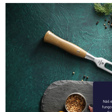
Náš e
fungov