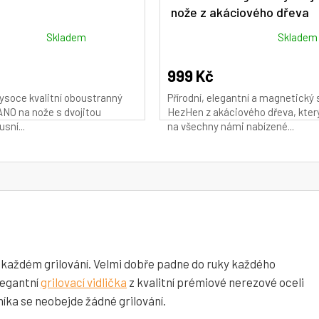
nože z akáciového dřeva
Průměrné
Skladem
Skladem
hodnocení
produktu
999 Kč
je
ysoce kvalitní oboustranný
Přírodní, elegantní a magnetický 
4,9
NO na nože s dvojitou
HezHen z akáciového dřeva, kter
z
usní...
na všechny námi nabízené...
5
hvězdiček.
každém grilování. Velmi dobře padne do ruky každého
legantní
grilovací vidlička
z kvalitní prémiové nerezové oceli
íka se neobejde žádné grilování.