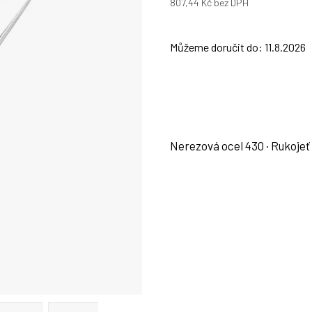
807,44 Kč bez DPH
Měrná
cena:
Můžeme doručit do:
11.8.2026
Nerezová ocel 430 · Rukojeť 