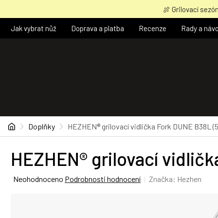
Přejít
🍖 Grilovací sezón
na
obsah
Jak vybrat nůž
Doprava a platba
Recenze
Rady a náv
Domů
Doplňky
HEZHEN® grilovací vidlička Fork DUNE B38L (5
HEZHEN® grilovací vidličk
Průměrné
Neohodnoceno
Podrobnosti hodnocení
Značka:
Hezhen
hodnocení
produktu
je