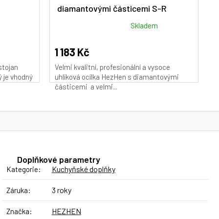
diamantovými částicemi S-R
M
A
Průměrné
Skladem
hodnocení
produktu
1 183 Kč
je
stojan
Velmi kvalitní, profesionální a vysoce
5,0
ý je vhodný
uhlíková ocílka HezHen s diamantovými
z
částicemi a velmi...
5
hvězdiček.
Doplňkové parametry
Kuchyňské doplňky
Kategorie
:
3 roky
Záruka
:
HEZHEN
Značka
: