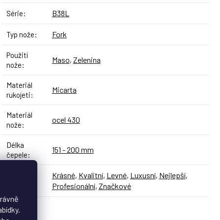
B38L
Série
:
Fork
Typ nože
:
Použití
Maso
,
Zelenina
nože
:
Materiál
Micarta
rukojeti
:
Materiál
ocel 430
nože
:
Délka
151 - 200 mm
čepele
:
Krásné
,
Kvalitní
,
Levné
,
Luxusní
,
Nejlepší
,
Styl
:
Profesionální
,
Značkové
právně
abídky.