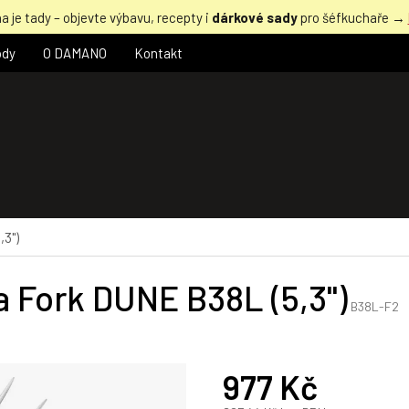
a je tady – objevte výbavu, recepty i
dárkové sady
pro šéfkuchaře →
ody
O DAMANO
Kontakt
,3")
a Fork DUNE B38L (5,3")
B38L-F2
977 Kč