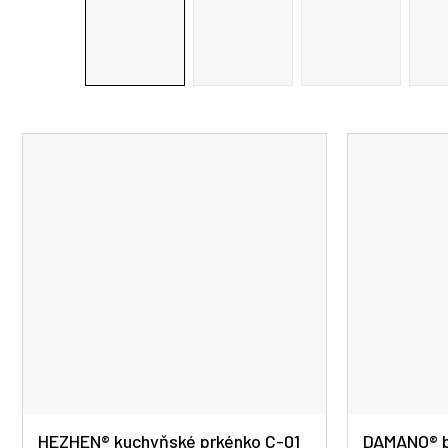
HEZHEN® kuchyňské prkénko C-01
DAMANO® b