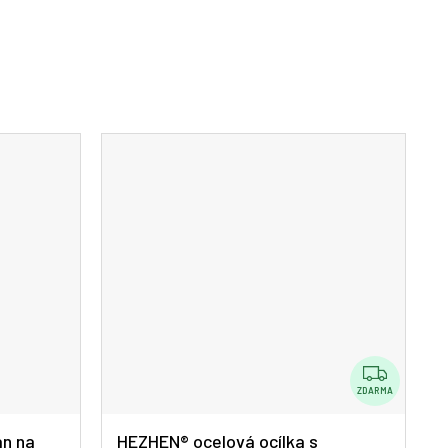
Z
D
ZDARMA
A
an na
HEZHEN® ocelová ocílka s
R