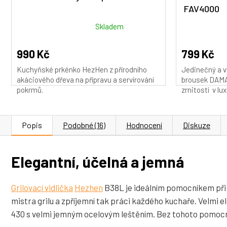
FAV4000
Průměrné
Průměrné
Skladem
hodnocení
hodnocení
produktu
produktu
990 Kč
799 Kč
je
je
Kuchyňské prkénko HezHen z přírodního
Jedinečný a v
5,0
5,0
akáciového dřeva na přípravu a servírování
brousek DAMA
z
z
pokrmů.
zrnitostí v lux
5
5
hvězdiček.
hvězdiček.
Popis
Podobné (16)
Hodnocení
Diskuze
Elegantní, účelná a jemná
Grilovací vidlička
Hezhen
B38L je ideálním pomocníkem při 
mistra grilu a zpříjemní tak práci každého kuchaře. Velmi e
430 s velmi jemným ocelovým leštěním. Bez tohoto pomocn