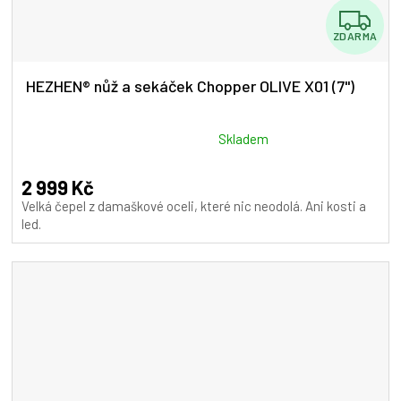
Z
ZDARMA
D
A
HEZHEN® nůž a sekáček Chopper OLIVE X01 (7")
R
M
Průměrné
Skladem
hodnocení
A
produktu
2 999 Kč
je
Velká čepel z damaškové oceli, které nic neodolá. Ani kosti a
5,0
led.
z
5
hvězdiček.