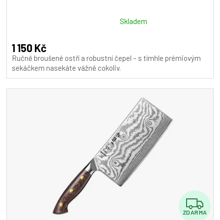
Průměrné
Skladem
hodnocení
produktu
1 150 Kč
je
Ručně broušené ostří a robustní čepel – s tímhle prémiovým
5,0
sekáčkem nasekáte vážně cokoliv.
z
5
hvězdiček.
Z
ZDARMA