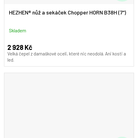
D
A
HEZHEN® nůž a sekáček Chopper HORN B38H (7")
R
M
Skladem
A
2 928 Kč
Velká čepel z damaškové oceli, které nic neodolá. Ani kosti a
led.