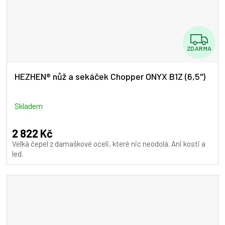
Z
ZDARMA
D
A
HEZHEN® nůž a sekáček Chopper ONYX B1Z (6,5")
R
M
Skladem
A
2 822 Kč
Velká čepel z damaškové oceli, které nic neodolá. Ani kosti a
led.