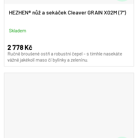
D
A
HEZHEN® nůž a sekáček Cleaver GRAIN X02M (7")
R
M
Skladem
A
2 778 Kč
Ručně broušené ostří a robustní čepel – s tímhle nasekáte
vážně jakékoli maso či bylinky a zeleninu.