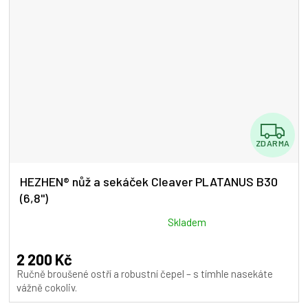
Z
ZDARMA
D
A
HEZHEN® nůž a sekáček Cleaver PLATANUS B30
(6,8")
R
M
Průměrné
Skladem
hodnocení
A
produktu
2 200 Kč
je
Ručně broušené ostří a robustní čepel – s tímhle nasekáte
5,0
vážně cokoliv.
z