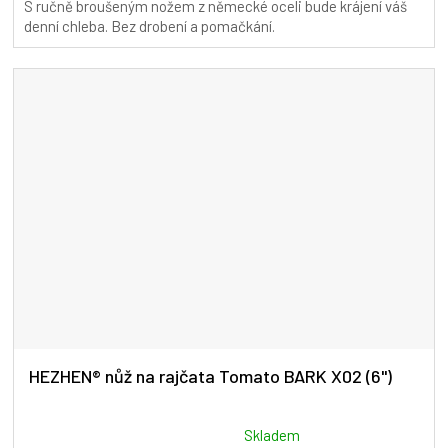
S ručně broušeným nožem z německé oceli bude krájení váš
denní chleba. Bez drobení a pomačkání.
HEZHEN® nůž na rajčata Tomato BARK X02 (6")
Průměrné
Skladem