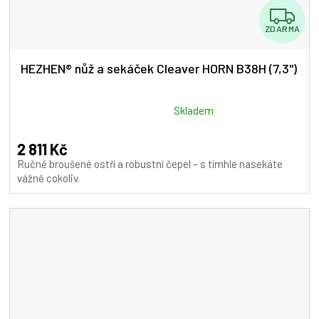
Z
ZDARMA
D
A
HEZHEN® nůž a sekáček Cleaver HORN B38H (7,3")
R
M
Průměrné
Skladem
hodnocení
A
produktu
2 811 Kč
je
Ručně broušené ostří a robustní čepel – s tímhle nasekáte
5,0
vážně cokoliv.
z
5
hvězdiček.