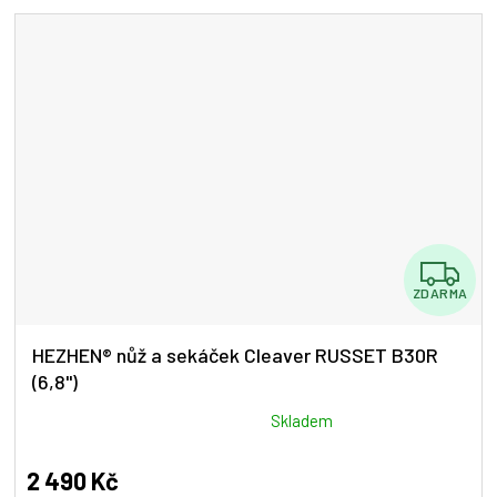
5
hvězdiček.
Z
ZDARMA
D
A
HEZHEN® nůž a sekáček Cleaver RUSSET B30R
(6,8")
R
M
Průměrné
Skladem
hodnocení
A
produktu
2 490 Kč
je