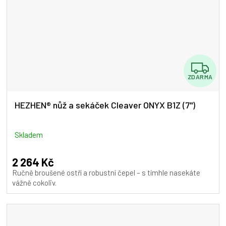
Z
ZDARMA
D
A
HEZHEN® nůž a sekáček Cleaver ONYX B1Z (7")
R
M
Skladem
A
2 264 Kč
Ručně broušené ostří a robustní čepel – s tímhle nasekáte
vážně cokoliv.