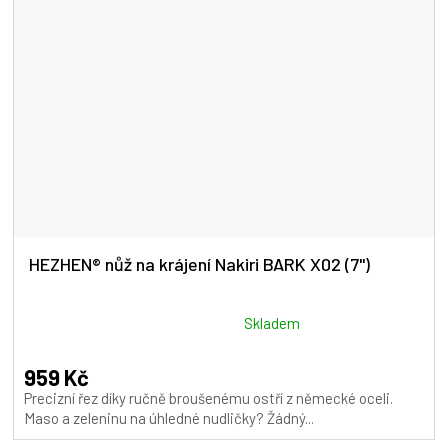
HEZHEN® nůž na krájení Nakiri BARK X02 (7")
Průměrné
Skladem
hodnocení
produktu
959 Kč
je
Precizní řez díky ručně broušenému ostří z německé oceli.
5,0
Maso a zeleninu na úhledné nudličky? Žádný...
z