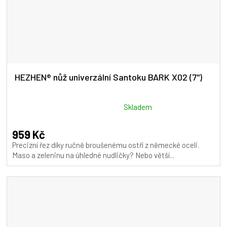
HEZHEN® nůž univerzální Santoku BARK X02 (7")
Průměrné
Skladem
hodnocení
produktu
959 Kč
je
Precizní řez díky ručně broušenému ostří z německé oceli.
5,0
Maso a zeleninu na úhledné nudličky? Nebo větší...
z
5
hvězdiček.