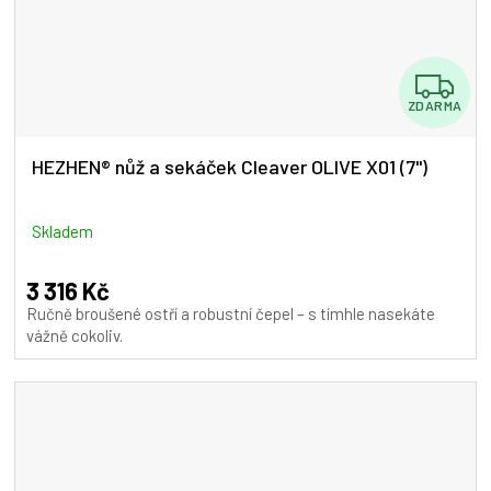
Z
ZDARMA
D
A
HEZHEN® nůž a sekáček Cleaver OLIVE X01 (7")
R
M
Skladem
A
3 316 Kč
Ručně broušené ostří a robustní čepel – s tímhle nasekáte
vážně cokoliv.