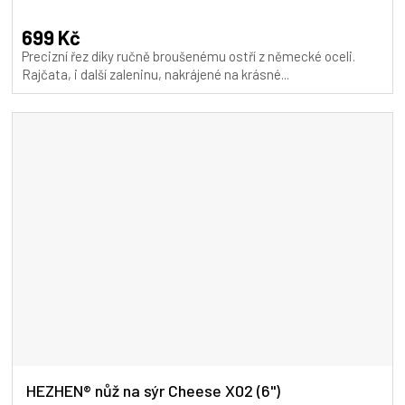
hodnocení
produktu
699 Kč
je
Precizní řez díky ručně broušenému ostří z německé oceli.
5,0
Rajčata, i další zaleninu, nakrájené na krásné...
z
5
hvězdiček.
HEZHEN® nůž na sýr Cheese X02 (6")