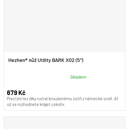
Hezhen® nůž Utility BARK X02 (5")
Průměrné
Skladem
hodnocení
produktu
679 Kč
je
Precizní řez díky ručně broušenému ostří z německé oceli. Ať
5,0
už se rozhodnete krájet cokoliv.
z
5
hvězdiček.