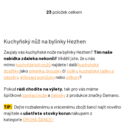
5
hvězdiček.
23
položek celkem
O
v
l
á
d
Kuchyňský nůž na bylinky Hezhen
a
c
í
Zaujaly vás kuchyňské nože na bylinky Hezhen?
Tím naše
p
nabídka zdaleka nekončí!
Věděli jste, že u nás
r
mimo
kuchyňských nožů
najdete i další
kuchyňské
v
doplňky
jako
prkénka
,
brousky
či
ocílky
,
kuchařské tašky a
k
zástěry
,
grilovací pomůcky
nebo
příbory
?
y
v
Pokud
rádi chodíte na výlety
, tak pro vás máme
ý
p
špičkové
zavírací nože
a
čelovky
z produkce značky Damano.
i
s
TIP:
Dejte rozbalenému a vrácenému zboží šanci najít nového
u
majitele a
ušetřete stovky korun
nákupem z
kategorie
DRUHÁ ŠANCE!