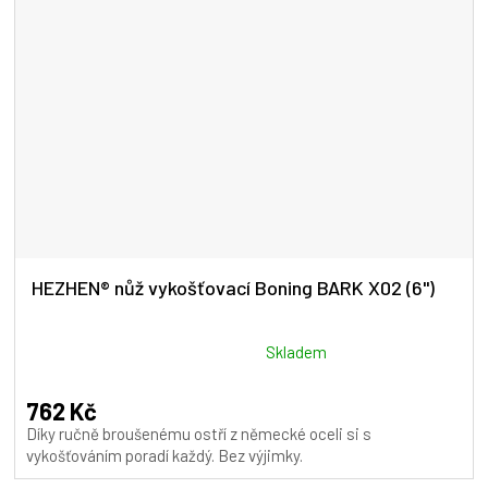
HEZHEN® nůž vykošťovací Boning BARK X02 (6")
Průměrné
Skladem
hodnocení
produktu
762 Kč
je
Díky ručně broušenému ostří z německé oceli si s
4,5
vykošťováním poradí každý. Bez výjimky.
z