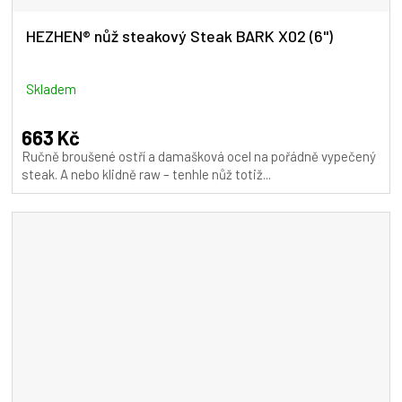
HEZHEN® nůž steakový Steak BARK X02 (6")
Skladem
663 Kč
Ručně broušené ostří a damašková ocel na pořádně vypečený
steak. A nebo klidně raw – tenhle nůž totiž...