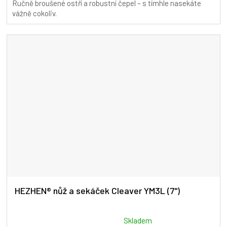
Ručně broušené ostří a robustní čepel – s tímhle nasekáte
5,0
vážně cokoliv.
z
5
hvězdiček.
HEZHEN® nůž a sekáček Cleaver YM3L (7")
Průměrné
Skladem