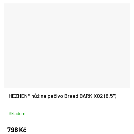
5
hvězdiček.
HEZHEN® nůž na pečivo Bread BARK X02 (8,5")
Skladem
796 Kč