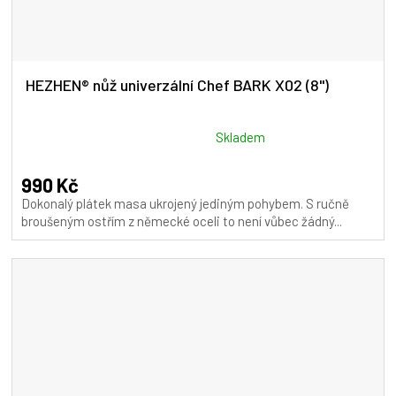
HEZHEN® nůž univerzální Chef BARK X02 (8")
Průměrné
Skladem
hodnocení
produktu
990 Kč
je
Dokonalý plátek masa ukrojený jediným pohybem. S ručně
5,0
broušeným ostřím z německé oceli to není vůbec žádný...
z
5
hvězdiček.