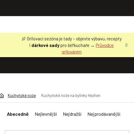
Přejít
🍖 Grilovací sezóna je tady – objevte výbavu, recepty
na
i
dárkové sady
pro šéfkuchaře →
Průvodce
obsah
grilováním
Kuchyňské nože
Kuchyňské nože na bylinky Hezhen
Ř
a
Abecedně
Nejlevnější
Nejdražší
Nejprodávanější
z
e
n