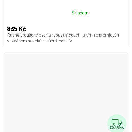
Průměrné
Skladem
hodnocení
produktu
835 Kč
je
Ručně broušené ostří a robustní čepel – s tímhle prémiovým
5,0
sekáčkem nasekáte vážně cokoliv.
z
5
hvězdiček.
Z
ZDARMA