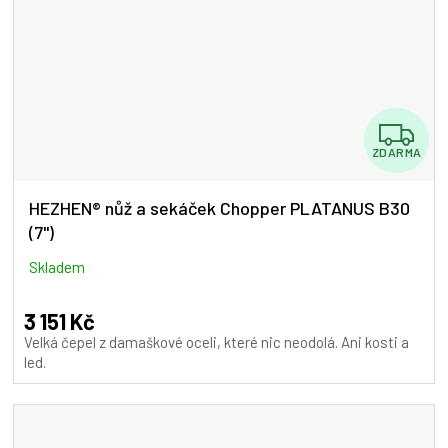
Z
ZDARMA
D
A
HEZHEN® nůž a sekáček Chopper PLATANUS B30
(7")
R
M
Skladem
A
3 151 Kč
Velká čepel z damaškové oceli, které nic neodolá. Ani kosti a
led.