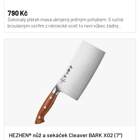
hodnocení
produktu
790 Kč
je
Dokonalý plátek masa ukrojený jediným pohybem. S ručně
5,0
broušeným ostřím z německé oceli to není vůbec žádný...
z
5
hvězdiček.
HEZHEN® nůž a sekáček Cleaver BARK X02 (7")