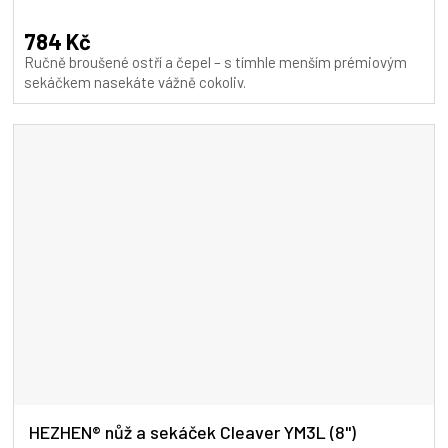
hodnocení
produktu
784 Kč
je
Ručně broušené ostří a čepel – s tímhle menším prémiovým
5,0
sekáčkem nasekáte vážně cokoliv.
z
5
hvězdiček.
HEZHEN® nůž a sekáček Cleaver YM3L (8")