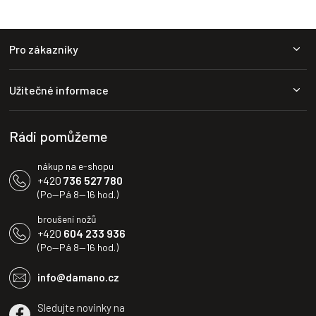
Z
Pro zákazníky
á
p
a
Užitečné informace
t
í
Rádi pomůžeme
nákup na e-shopu
+420
736 527 780
(Po—Pá 8—16 hod.)
broušení nožů
+420
604 233 936
(Po—Pá 8—16 hod.)
info@damano.cz
Sledujte novinky na