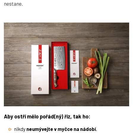
nestane.
Aby ostří mělo pořád(ný) říz, tak ho:
nikdy
neumývejte v myčce na nádobí
.