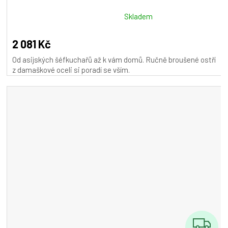
R
M
Průměrné
Skladem
hodnocení
A
produktu
2 081 Kč
je
Od asijských šéfkuchařů až k vám domů. Ručně broušené ostří
5,0
z damaškové oceli si poradí se vším.
z
5
hvězdiček.
Z