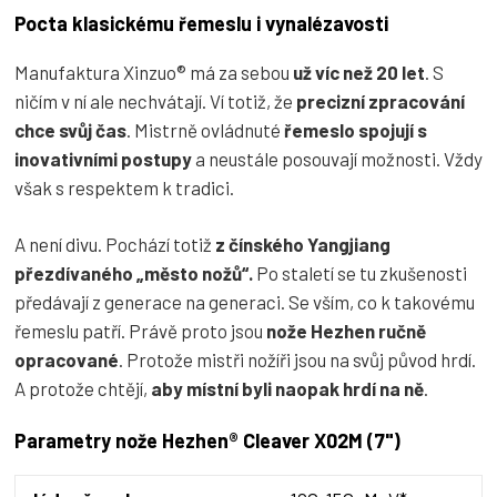
Pocta klasickému řemeslu i vynalézavosti
Manufaktura Xinzuo® má za sebou
už víc než 20 let
. S
ničím v ní ale nechvátají. Ví totiž, že
precizní zpracování
chce svůj čas
. Mistrně ovládnuté
řemeslo spojují s
inovativními postupy
a neustále posouvají možnosti. Vždy
však s respektem k tradici.
A není divu. Pochází totiž
z čínského Yangjiang
přezdívaného „město nožů“.
Po staletí se tu zkušenosti
předávají z generace na generaci. Se vším, co k takovému
řemeslu patří. Právě proto jsou
nože Hezhen ručně
opracované
. Protože mistři nožíři jsou na svůj původ hrdí.
A protože chtějí,
aby místní byli naopak hrdí na ně
.
Parametry nože Hezhen® Cleaver X02M (7")