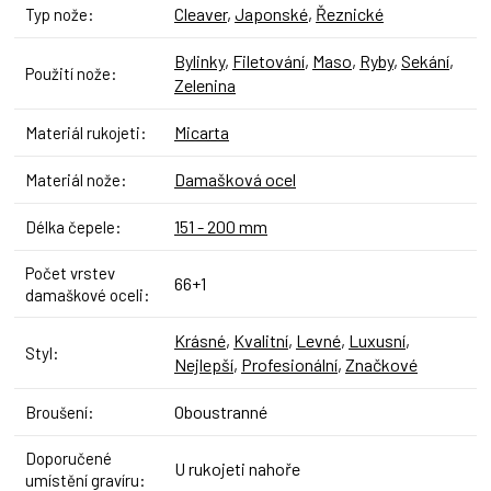
Cleaver
,
Japonské
,
Řeznické
Typ nože
:
Bylinky
,
Filetování
,
Maso
,
Ryby
,
Sekání
,
Použití nože
:
Zelenina
Micarta
Materiál rukojeti
:
Damašková ocel
Materiál nože
:
151 - 200 mm
Délka čepele
:
Počet vrstev
66+1
damaškové oceli
:
Krásné
,
Kvalitní
,
Levné
,
Luxusní
,
Styl
:
Nejlepší
,
Profesionální
,
Značkové
Oboustranné
Broušení
:
Doporučené
U rukojeti nahoře
umístění gravíru
: