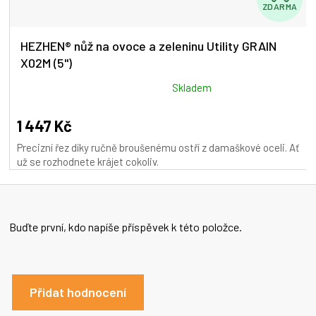
ZDARMA
D
A
HEZHEN® nůž na ovoce a zeleninu Utility GRAIN
X02M (5")
R
M
Průměrné
Skladem
hodnocení
A
produktu
1 447 Kč
je
Precizní řez díky ručně broušenému ostří z damaškové oceli. Ať
5,0
už se rozhodnete krájet cokoliv.
z
5
hvězdiček.
Buďte první, kdo napíše příspěvek k této položce.
Přidat hodnocení