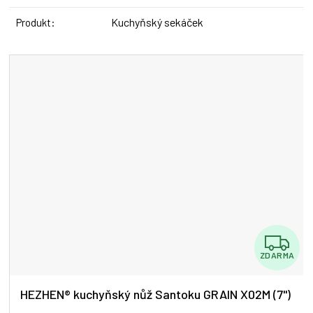
Kuchyňský sekáček
Produkt
:
Z
ZDARMA
D
A
HEZHEN® kuchyňský nůž Santoku GRAIN X02M (7")