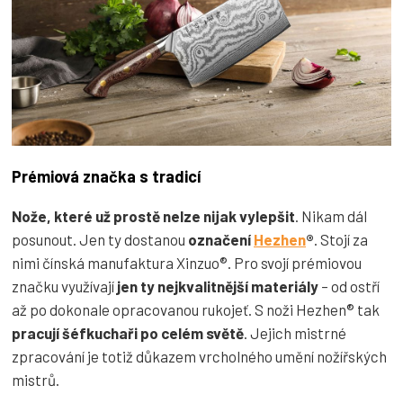
Prémiová značka s tradicí
Nože, které už prostě
nelze nijak vylepšit
. Nikam dál
posunout. Jen ty dostanou
označení
Hezhen
®
. Stojí za
nimi čínská manufaktura Xinzuo®. Pro svojí prémiovou
značku využívají
jen ty nejkvalitnější materiály
– od ostří
až po dokonale opracovanou rukojeť. S noži Hezhen® tak
pracují šéfkuchaři po celém světě
. Jejich mistrné
zpracování je totiž důkazem vrcholného umění nožířských
mistrů.