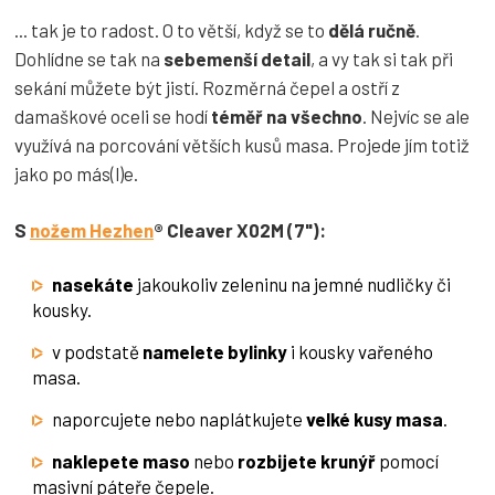
... tak je to radost. O to větší, když se to
dělá ručně
.
Dohlídne se tak na
sebemenší detail
, a vy tak si tak při
sekání můžete být jistí. Rozměrná čepel a ostří z
damaškové oceli se hodí
téměř na všechno
. Nejvíc se ale
využívá na porcování větších kusů masa. Projede jím totiž
jako po más(l)e.
S
nožem Hezhen
® Cleaver X02M (7"):
nasekáte
jakoukoliv zeleninu na jemné nudličky či
kousky.
v podstatě
namelete bylinky
i kousky vařeného
masa.
naporcujete nebo naplátkujete
velké kusy masa
.
naklepete maso
nebo
rozbijete krunýř
pomocí
masivní páteře čepele.