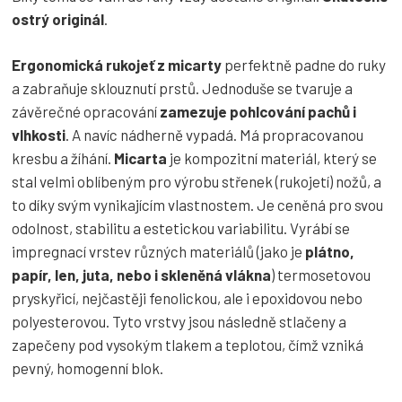
ostrý originál
.
Ergonomická rukojeť z micarty
perfektně padne do ruky
a zabraňuje sklouznutí prstů. Jednoduše se tvaruje a
závěrečné opracování
zamezuje pohlcování pachů i
vlhkosti
. A navíc nádherně vypadá. Má propracovanou
kresbu a žíhání.
Micarta
je kompozitní materiál, který se
stal velmi oblíbeným pro výrobu střenek (rukojetí) nožů, a
to díky svým vynikajícím vlastnostem. Je ceněná pro svou
odolnost, stabilitu a estetickou variabilitu. Vyrábí se
impregnací vrstev různých materiálů (jako je
plátno,
papír, len, juta, nebo i skleněná vlákna
) termosetovou
pryskyřicí, nejčastěji fenolickou, ale i epoxidovou nebo
polyesterovou. Tyto vrstvy jsou následně stlačeny a
zapečeny pod vysokým tlakem a teplotou, čímž vzniká
pevný, homogenní blok.