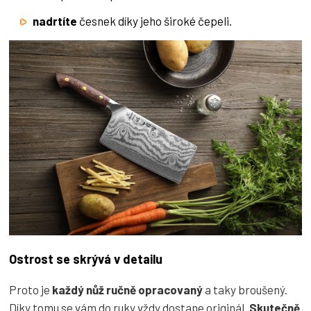
nadrtíte
česnek díky jeho široké čepeli.
Ostrost se skrývá v detailu
Proto je
každý nůž ručně opracovaný
a taky broušený.
Díky tomu se vám do ruky vždy dostane originál.
Skutečně