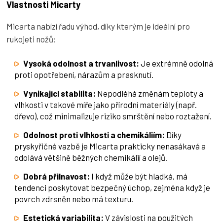
Vlastnosti Micarty
Micarta nabízí řadu výhod, díky kterým je ideální pro
rukojeti nožů:
Vysoká odolnost a trvanlivost:
Je extrémně odolná
proti opotřebení, nárazům a prasknutí.
Vynikající stabilita:
Nepodléhá změnám teploty a
vlhkosti v takové míře jako přírodní materiály (např.
dřevo), což minimalizuje riziko smrštění nebo roztažení.
Odolnost proti vlhkosti a chemikáliím:
Díky
pryskyřičné vazbě je Micarta prakticky nenasákavá a
odolává většině běžných chemikálií a olejů.
Dobrá přilnavost:
I když může být hladká, má
tendenci poskytovat bezpečný úchop, zejména když je
povrch zdrsněn nebo má texturu.
Estetická variabilita:
V závislosti na použitých