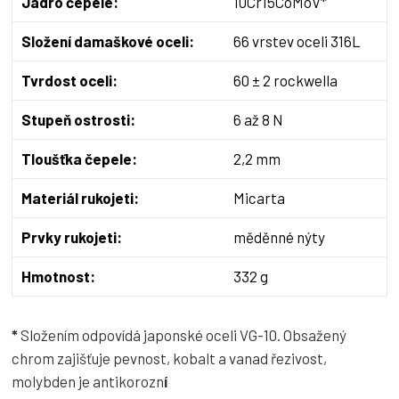
Jádro čepele:
10Cr15CoMoV*
Složení damaškové oceli:
66 vrstev oceli 316L
Tvrdost oceli:
60 ± 2 rockwella
Stupeň ostrosti:
6 až 8 N
Tloušťka čepele:
2,2 mm
Materiál rukojeti:
Micarta
Prvky rukojeti:
měděnné nýty
Hmotnost:
332 g
*
Složením odpovídá japonské oceli VG-10. Obsažený
chrom zajišťuje pevnost, kobalt a vanad řezivost,
molybden je antikorozn
í