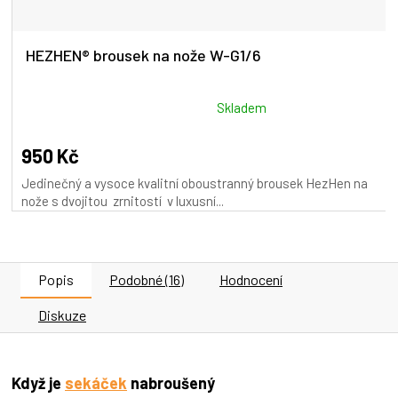
HEZHEN® brousek na nože W-G1/6
Průměrné
Skladem
hodnocení
produktu
950 Kč
je
Jedinečný a vysoce kvalitní oboustranný brousek HezHen na
5,0
nože s dvojitou zrnitostí v luxusní...
z
5
hvězdiček.
Popis
Podobné (16)
Hodnocení
Diskuze
Když je
sekáček
nabroušený