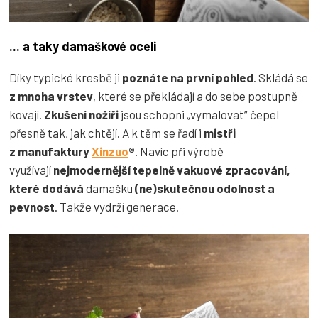
... a taky damaškové oceli
Díky typické kresbě ji
poznáte na první pohled
. Skládá se
z mnoha vrstev
, které se překládají a do sebe postupně
kovají.
Zkušení nožíři
jsou schopni „vymalovat“ čepel
přesně tak, jak chtějí. A k těm se řadí i
mistři
z manufaktury
Xinzuo
®
. Navíc při výrobě
využívají
nejmodernější tepelně vakuové zpracování,
které dodává
damašku
(ne)skutečnou odolnost a
pevnost
. Takže vydrží generace.