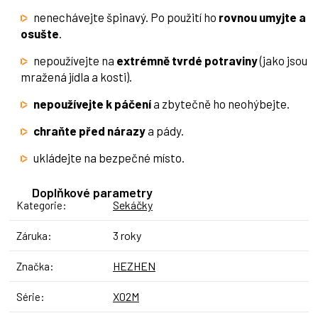
nenechávejte špinavý. Po použití ho
rovnou umyjte a
osušte
.
nepoužívejte na
extrémně tvrdé potraviny
(jako jsou
mražená jídla a kosti).
nepoužívejte k páčení
a zbytečně ho neohýbejte.
chraňte před nárazy
a pády.
ukládejte na bezpečné místo.
Doplňkové parametry
Sekáčky
Kategorie
:
3 roky
Záruka
:
HEZHEN
Značka
:
X02M
Série
: