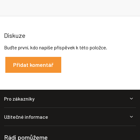
Diskuze
Buďte první, kdo napíše příspěvek k této položce.
Přidat komentář
Z
Pro zákazníky
á
p
a
Užitečné informace
t
í
Rádi pomůžeme