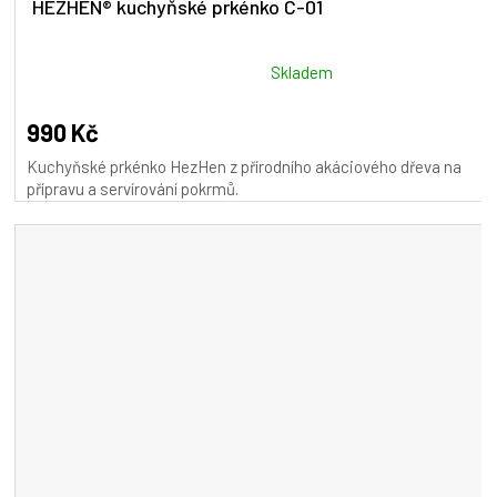
HEZHEN® kuchyňské prkénko C-01
Průměrné
Skladem
hodnocení
produktu
990 Kč
je
Kuchyňské prkénko HezHen z přírodního akáciového dřeva na
5,0
přípravu a servírování pokrmů.
z
5
hvězdiček.