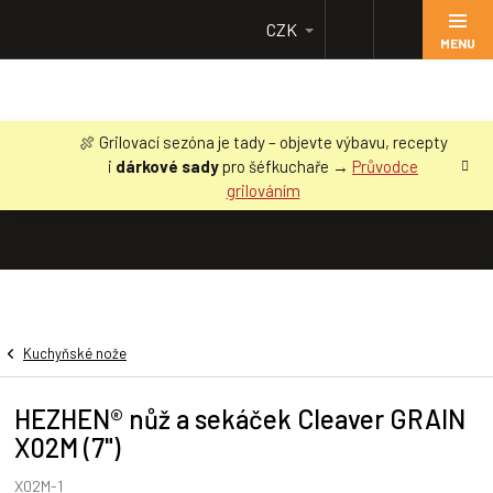
Přejít
CZK
na
obsah
🍖 Grilovací sezóna je tady – objevte výbavu, recepty
i
dárkové sady
pro šéfkuchaře →
Průvodce
grilováním
Kuchyňské nože
HEZHEN® nůž a sekáček Cleaver GRAIN
X02M (7")
X02M-1