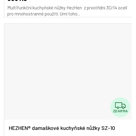
je
Multifunkční kuchyňské nůžky HezHen z prvotřídní 3Cr14 oceli
5,0
pro mnohostranné použití. Umí toho...
z
5
hvězdiček.
Z
ZDARMA
D
A
HEZHEN® damaškové kuchyňské nůžky SZ-10