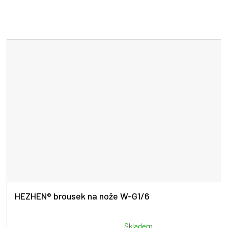
HEZHEN® brousek na nože W-G1/6
Průměrné
Skladem