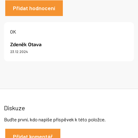
Přidat hodnocení
V
ý
OK
p
i
Zdeněk Otava
s
23.12.2024
h
Hodnocení produktu je 5 z 5 hvězdiček.
o
d
n
o
c
e
n
í
Diskuze
Buďte první, kdo napíše příspěvek k této položce.
Přidat komentář