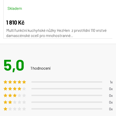
R
M
Skladem
A
1 810 Kč
Multifunkční kuchyňské nůžky HezHen z prvotřídní 110 vrstvé
damascénské oceli pro mnohostranné...
5,0
Průměrné
hodnocení
1 hodnocení
produktu
je
1x
5,0
0x
z 5
0x
hvězdiček.
0x
0x