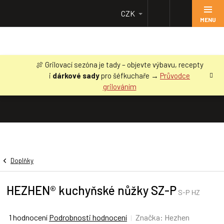
Přejít
CZK
na
obsah
🍖 Grilovací sezóna je tady – objevte výbavu, recepty
i
dárkové sady
pro šéfkuchaře →
Průvodce
grilováním
Doplňky
HEZHEN® kuchyňské nůžky SZ-P
S-P HZ
Průměrné
1 hodnocení
Podrobnosti hodnocení
Značka:
Hezhen