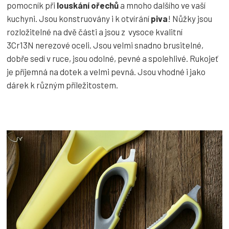
pomocník při
louskání ořechů
a mnoho dalšího ve vaší
kuchyni. Jsou konstruovány i k otvírání
piva
! Nůžky jsou
rozložitelné na dvě části a jsou z vysoce kvalitní
3Cr13N nerezové oceli. Jsou velmi snadno brusitelné,
dobře sedí v ruce, jsou odolné, pevné a spolehlivé. Rukojeť
je příjemná na dotek a velmi pevná. Jsou vhodné i jako
dárek k různým příležitostem.