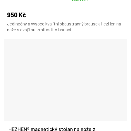
hodnocení
produktu
950 Kč
je
Jedinečný a vysoce kvalitní oboustranný brousek HezHen na
5,0
nože s dvojitou zrnitostí v luxusní...
z
5
hvězdiček.
HEZHEN® magnetický stojan na nože z