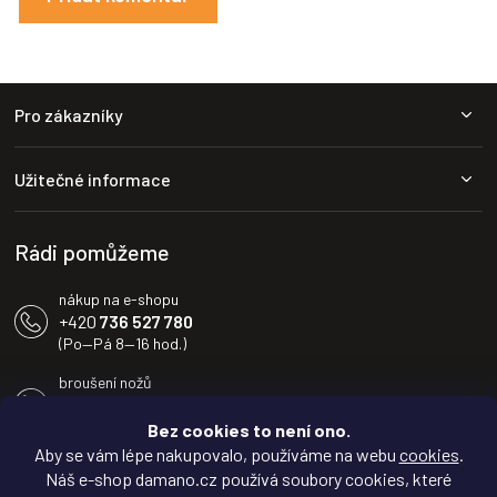
Z
Pro zákazníky
á
p
a
Užitečné informace
t
í
Rádi pomůžeme
nákup na e-shopu
+420
736 527 780
(Po—Pá 8—16 hod.)
broušení nožů
+420
604 233 936
(Po—Pá 8—16 hod.)
Bez cookies to není ono.
Aby se vám lépe nakupovalo, používáme na webu
cookies
.
info@damano.cz
Náš e-shop damano.cz používá soubory cookies, které