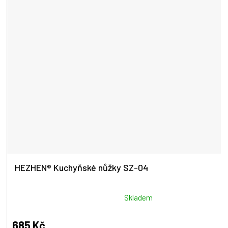
HEZHEN® Kuchyňské nůžky SZ-04
Průměrné
Skladem
hodnocení
produktu
685 Kč