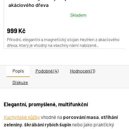
akáciového dřeva
Průměrné
Skladem
hodnocení
produktu
999 Kč
je
Přírodní, elegantní a magnetický stojan HezHen z akáciového
4,9
dřeva, který je vhodný na všechny námi nabízené...
z
5
hvězdiček.
Popis
Podobné (4)
Hodnocení (1)
Diskuze
Elegantní, promyšlené, multifunkční
Kuchyňské nůžky
vhodné na
porcování masa
,
stříhání
zeleniny
,
škrábání rybích šupin
nebo jako praktický