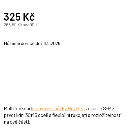
325 Kč
268,60 Kč bez DPH
Měrná
cena:
Můžeme doručit do:
11.8.2026
Multifunkční
kuchyňské nůžky HezHen
ze serie S-P z
prvotřídní 3Cr13 oceli s flexibilní rukojetí s rozložitelností
na dvě části.