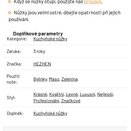
Když se nůžky otupí, použijte náš
brousek
.
Nůžky jsou velmi ostré, dbejte opatrnosti při jejich
používání.
Doplňkové parametry
Kuchyňské nůžky
Kategorie
:
3 roky
Záruka
:
HEZHEN
Značka
:
Použití
Bylinky
,
Maso
,
Zelenina
nože
:
Krásné
,
Kvalitní
,
Levné
,
Luxusní
,
Nejlepší
,
Styl
:
Profesionální
,
Značkové
Kuchyňské nůžky
Doplněk
: