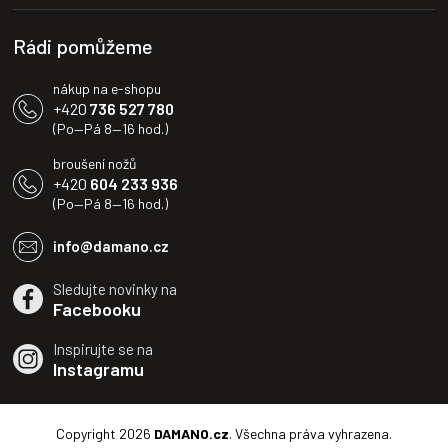
í
p
i
Rádi pomůžeme
s
u
nákup na e-shopu
+420
736 527 780
(Po—Pá 8—16 hod.)
broušení nožů
+420
604 233 936
(Po—Pá 8—16 hod.)
info@damano.cz
Sledujte novinky na
Facebooku
Inspirujte se na
Instagramu
Copyright 2026
DAMANO.cz
. Všechna práva vyhrazena.