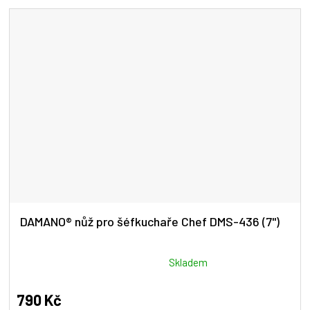
5
hvězdiček.
DAMANO® nůž pro šéfkuchaře Chef DMS-436 (7")
Průměrné
Skladem
hodnocení
produktu
790 Kč
je