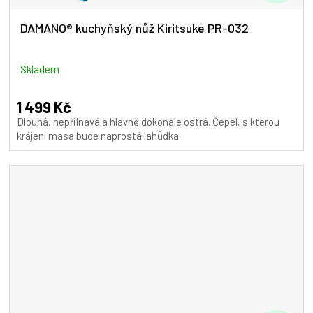
D
A
DAMANO® kuchyňský nůž Kiritsuke PR-032
R
M
Skladem
A
1 499 Kč
Dlouhá, nepřilnavá a hlavně dokonale ostrá. Čepel, s kterou
krájení masa bude naprostá lahůdka.