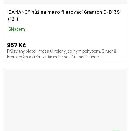
DAMANO® nůž na maso filetovací Granton D-B13S
(12")
Skladem
957 Kč
Průsvitný plátek masa ukrojený jediným pohybem. S ručně
broušeným ostřím z německé oceli to není vůbec...