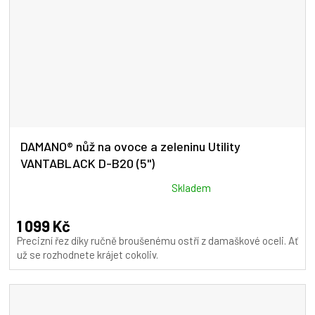
DAMANO® nůž na ovoce a zeleninu Utility
VANTABLACK D-B20 (5")
Průměrné
Skladem
hodnocení
produktu
1 099 Kč
je
Precizní řez díky ručně broušenému ostří z damaškové oceli. Ať
5,0
už se rozhodnete krájet cokoliv.
z
5
hvězdiček.