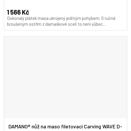
hodnocení
A
produktu
1 566 Kč
je
Dokonalý plátek masa ukrojený jediným pohybem. S ručně
5,0
broušeným ostřím z damaškové oceli to není vůbec...
z
5
hvězdiček.
DAMANO® nůž na maso filetovací Carving WAVE D-