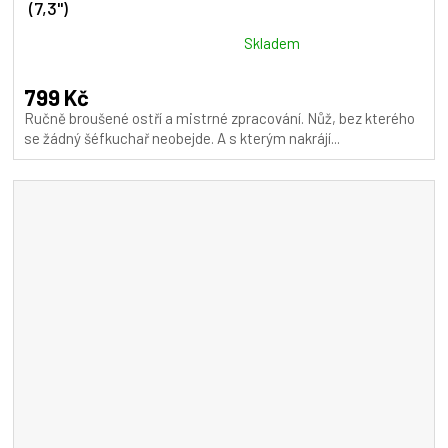
(7,3")
Průměrné
Skladem
hodnocení
produktu
799 Kč
je
Ručně broušené ostří a mistrné zpracování. Nůž, bez kterého
5,0
se žádný šéfkuchař neobejde. A s kterým nakrájí...
z
5
hvězdiček.