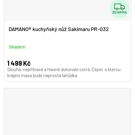
Z
ZDARMA
D
A
DAMANO® kuchyňský nůž Sakimaru PR-032
R
M
Skladem
A
1 499 Kč
Dlouhá, nepřilnavá a hlavně dokonale ostrá. Čepel, s kterou
krájení masa bude naprostá lahůdka.