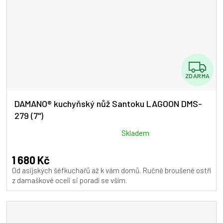
Z
ZDARMA
D
A
DAMANO® kuchyňský nůž Santoku LAGOON DMS-
279 (7")
R
M
Průměrné
Skladem
hodnocení
A
produktu
1 680 Kč
je
Od asijských šéfkuchařů až k vám domů. Ručně broušené ostří
5,0
z damaškové oceli si poradí se vším.
z
5
hvězdiček.