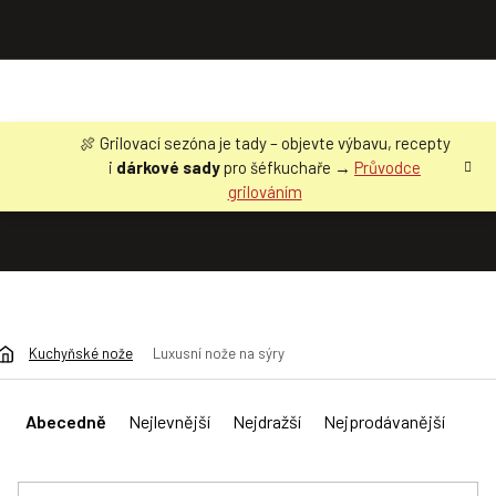
Přejít
🍖 Grilovací sezóna je tady – objevte výbavu, recepty
na
i
dárkové sady
pro šéfkuchaře →
Průvodce
obsah
grilováním
Kuchyňské nože
Luxusní nože na sýry
Ř
a
Abecedně
Nejlevnější
Nejdražší
Nejprodávanější
z
e
n