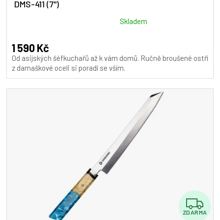
DMS-411 (7")
R
M
Průměrné
Skladem
hodnocení
A
produktu
1 590 Kč
je
Od asijských šéfkuchařů až k vám domů. Ručně broušené ostří
5,0
z damaškové oceli si poradí se vším.
z
5
hvězdiček.
Z
ZDARMA