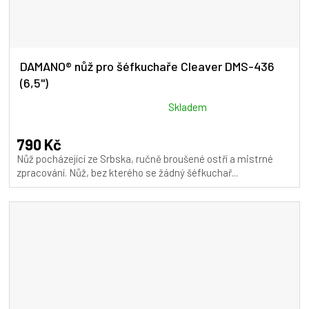
DAMANO® nůž pro šéfkuchaře Cleaver DMS-436
(6,5")
Průměrné
Skladem
hodnocení
produktu
790 Kč
je
Nůž pocházející ze Srbska, ručně broušené ostří a mistrné
5,0
zpracování. Nůž, bez kterého se žádný šéfkuchař...
z
5
hvězdiček.