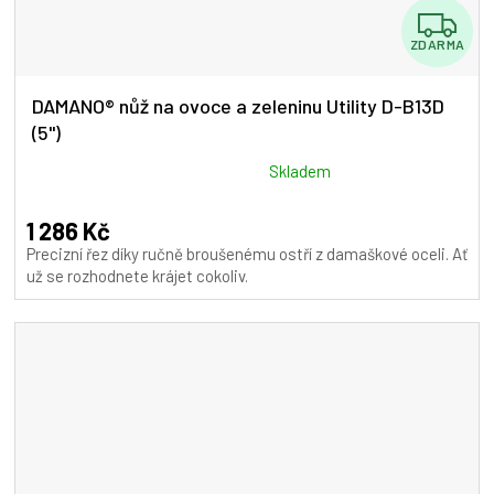
Z
ZDARMA
D
A
DAMANO® nůž na ovoce a zeleninu Utility D-B13D
(5")
R
M
Průměrné
Skladem
hodnocení
A
produktu
1 286 Kč
je
Precizní řez díky ručně broušenému ostří z damaškové oceli. Ať
5,0
už se rozhodnete krájet cokoliv.
z
5
hvězdiček.