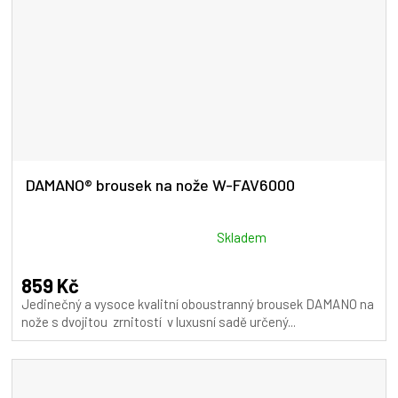
DAMANO® brousek na nože W-FAV6000
Průměrné
Skladem
hodnocení
produktu
859 Kč
je
Jedinečný a vysoce kvalitní oboustranný brousek DAMANO na
5,0
nože s dvojitou zrnitostí v luxusní sadě určený...
z
5
hvězdiček.