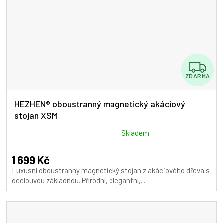
Z
ZDARMA
D
A
HEZHEN® oboustranný magnetický akáciový
stojan XSM
R
M
Průměrné
Skladem
hodnocení
A
produktu
1 699 Kč
je
Luxusní oboustranný magnetický stojan z akáciového dřeva s
5,0
ocelouvou základnou. Přírodní, elegantní,...
z
5
hvězdiček.