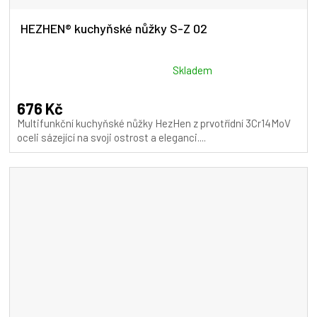
HEZHEN® kuchyňské nůžky S-Z 02
Průměrné
Skladem
hodnocení
produktu
676 Kč
je
Multifunkční kuchyňské nůžky HezHen z prvotřídní 3Cr14MoV
5,0
oceli sázející na svoji ostrost a eleganci....
z
5
hvězdiček.