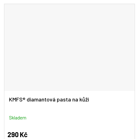
5
hvězdiček.
KMFS® diamantová pasta na kůži
Skladem
290 Kč