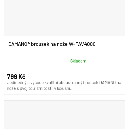
DAMANO® brousek na nože W-FAV4000
Průměrné
Skladem
hodnocení
produktu
799 Kč
je
Jedinečný a vysoce kvalitní oboustranný brousek DAMANO na
5,0
nože s dvojitou zrnitostí v luxusní...
z
5
hvězdiček.