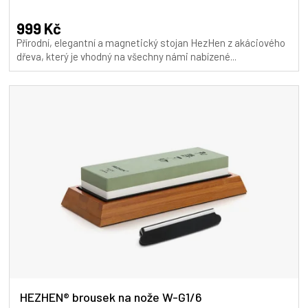
hodnocení
produktu
999 Kč
je
Přírodní, elegantní a magnetický stojan HezHen z akáciového
4,9
dřeva, který je vhodný na všechny námi nabízené...
z
5
hvězdiček.
HEZHEN® brousek na nože W-G1/6