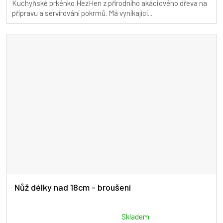
Kuchyňské prkénko HezHen z přírodního akáciového dřeva na
5,0
přípravu a servírování pokrmů. Má vyníkající...
z
5
hvězdiček.
Nůž délky nad 18cm - broušení
Průměrné
Skladem