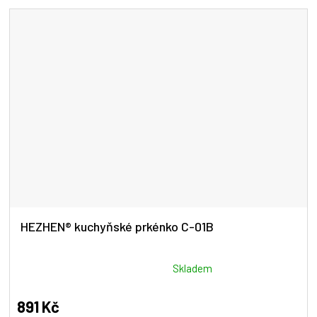
5
hvězdiček.
HEZHEN® kuchyňské prkénko C-01B
Průměrné
Skladem
hodnocení
produktu
891 Kč
je