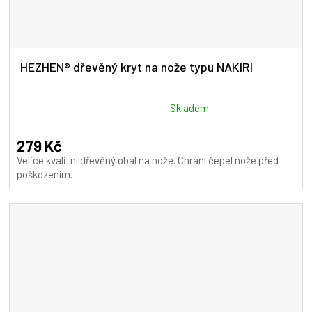
HEZHEN® dřevěný kryt na nože typu NAKIRI
Průměrné
Skladem
hodnocení
produktu
279 Kč
je
Velice kvalitní dřevěný obal na nože. Chrání čepel nože před
5,0
poškozením.
z
5
hvězdiček.