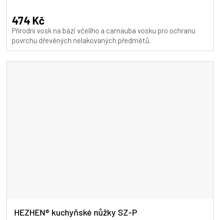
474 Kč
Přírodní vosk na bázi včelího a carnauba vosku pro ochranu
povrchu dřevěných nelakovaných předmětů.
HEZHEN® kuchyňské nůžky SZ-P