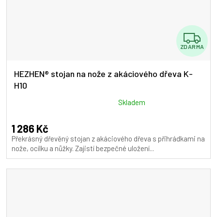
Z
ZDARMA
D
A
HEZHEN® stojan na nože z akáciového dřeva K-
H10
R
M
Průměrné
Skladem
hodnocení
A
produktu
1 286 Kč
je
Překrásný dřevěný stojan z akáciového dřeva s přihrádkami na
5,0
nože, ocílku a nůžky. Zajistí bezpečné uložení...
z
5
hvězdiček.