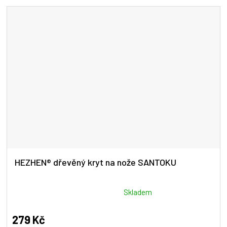
HEZHEN® dřevěný kryt na nože SANTOKU
Průměrné
Skladem
hodnocení
produktu
279 Kč
je