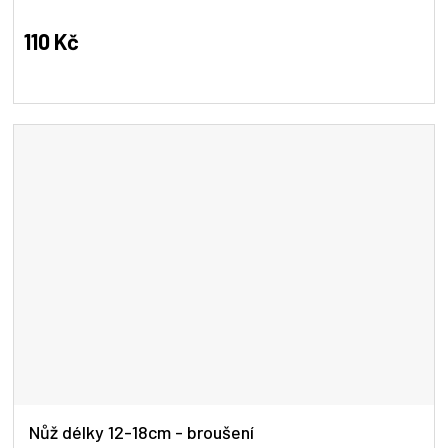
hodnocení
produktu
110 Kč
je
5,0
z
5
hvězdiček.
Nůž délky 12-18cm - broušení