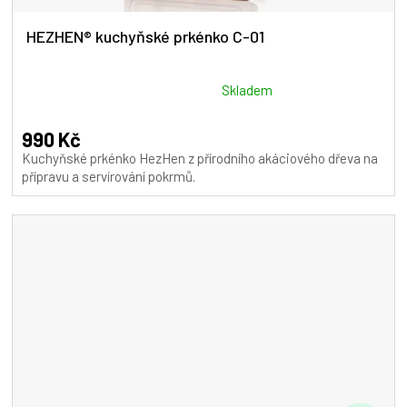
HEZHEN® kuchyňské prkénko C-01
Průměrné
Skladem
hodnocení
produktu
990 Kč
je
Kuchyňské prkénko HezHen z přírodního akáciového dřeva na
5,0
přípravu a servírování pokrmů.
z
5
hvězdiček.