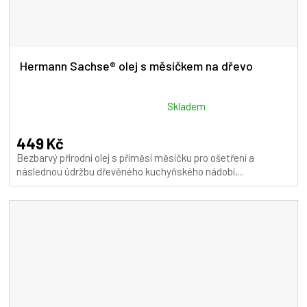
Hermann Sachse® olej s měsíčkem na dřevo
Průměrné
Skladem
hodnocení
produktu
449 Kč
je
Bezbarvý přírodní olej s příměsí měsíčku pro ošetření a
5,0
následnou údržbu dřevěného kuchyňského nádobí,...
z
5
hvězdiček.