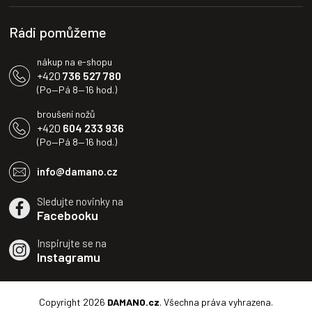
í
p
i
Rádi pomůžeme
s
u
nákup na e-shopu
+420
736 527 780
(Po—Pá 8—16 hod.)
broušení nožů
+420
604 233 936
(Po—Pá 8—16 hod.)
info@damano.cz
Sledujte novinky na
Facebooku
Inspirujte se na
Instagramu
Copyright 2026
DAMANO.cz
. Všechna práva vyhrazena.