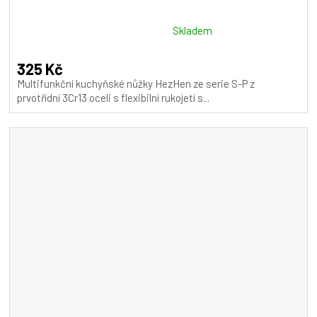
Průměrné
Skladem
hodnocení
produktu
325 Kč
je
Multifunkční kuchyňské nůžky HezHen ze serie S-P z
5,0
prvotřídní 3Cr13 oceli s flexibilní rukojetí s...
z
5
hvězdiček.