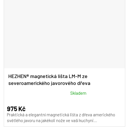
HEZHEN® magnetická lišta LM-M ze
severoamerického javorového dřeva
Průměrné
Skladem
hodnocení
produktu
975 Kč
je
Praktická a elegantní magnetická lišta z dřeva amerického
5,0
světlého javoru na jakékoli nože ve vaší kuchyni....
z