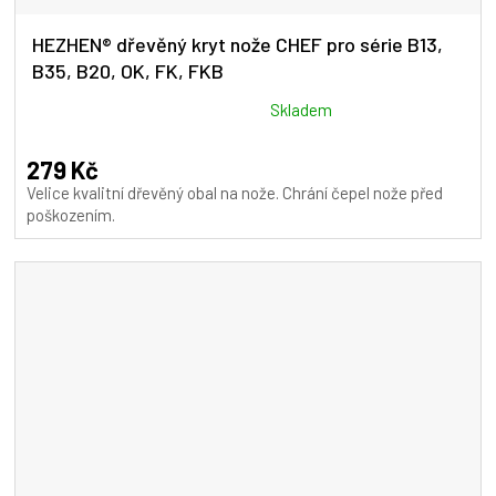
HEZHEN® dřevěný kryt nože CHEF pro série B13,
B35, B20, OK, FK, FKB
Průměrné
Skladem
hodnocení
produktu
279 Kč
je
Velice kvalitní dřevěný obal na nože. Chrání čepel nože před
5,0
poškozením.
z
5
hvězdiček.