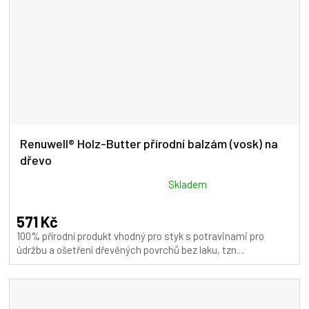
Renuwell® Holz-Butter přírodní balzám (vosk) na
dřevo
Průměrné
Skladem
hodnocení
produktu
571 Kč
je
100% přírodní produkt vhodný pro styk s potravinami pro
5,0
údržbu a ošetření dřevěných povrchů bez laku, tzn....
z
5
hvězdiček.