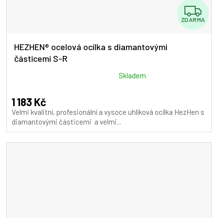
Z
ZDARMA
D
A
HEZHEN® ocelová ocílka s diamantovými
částicemi S-R
R
M
Průměrné
Skladem
hodnocení
A
produktu
1 183 Kč
je
Velmi kvalitní, profesionální a vysoce uhlíková ocílka HezHen s
5,0
diamantovými částicemi a velmi...
z
5
hvězdiček.