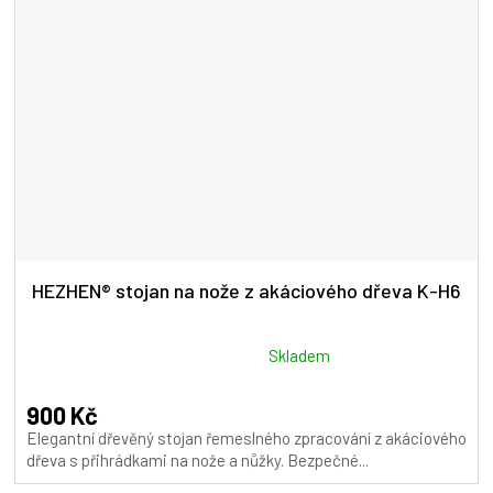
HEZHEN® stojan na nože z akáciového dřeva K-H6
Průměrné
Skladem
hodnocení
produktu
900 Kč
je
Elegantní dřevěný stojan řemeslného zpracování z akáciového
5,0
dřeva s přihrádkami na nože a nůžky. Bezpečné...
z