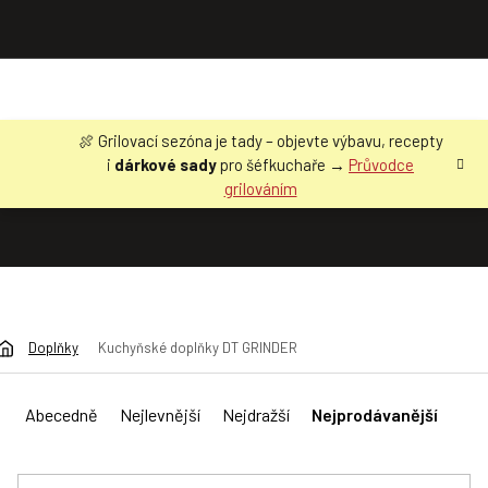
Přejít
🍖 Grilovací sezóna je tady – objevte výbavu, recepty
na
i
dárkové sady
pro šéfkuchaře →
Průvodce
obsah
grilováním
Doplňky
Kuchyňské doplňky DT GRINDER
Ř
a
Abecedně
Nejlevnější
Nejdražší
Nejprodávanější
z
e
n