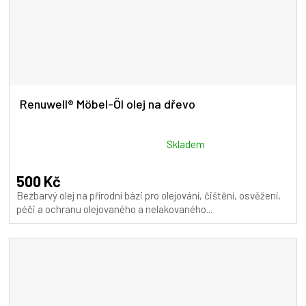
Renuwell® Möbel-Öl olej na dřevo
Průměrné
Skladem
hodnocení
produktu
500 Kč
je
Bezbarvý olej na přírodní bázi pro olejování, čištění, osvěžení,
5,0
péči a ochranu olejovaného a nelakovaného...
z
5
hvězdiček.