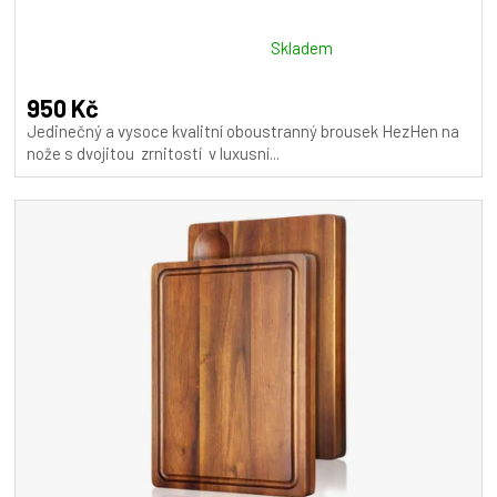
Průměrné
Skladem
hodnocení
produktu
950 Kč
je
Jedinečný a vysoce kvalitní oboustranný brousek HezHen na
5,0
nože s dvojitou zrnitostí v luxusní...
z
5
hvězdiček.