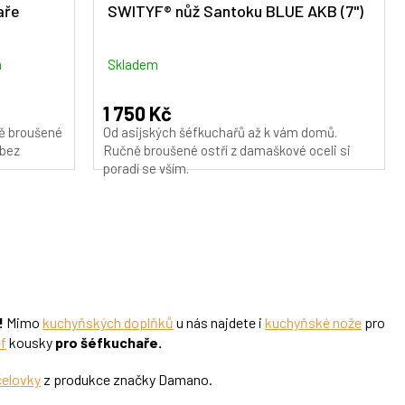
A
A
aře
SWITYF® nůž Santoku BLUE AKB (7")
R
R
M
M
m
Skladem
A
A
1 750 Kč
ně broušené
Od asijských šéfkuchařů až k vám domů.
 bez
Ručně broušené ostří z damaškové oceli si
poradí se vším.
!
Mimo
kuchyňských doplňků
u nás najdete i
kuchyňské nože
pro
f
kousky
pro šéfkuchaře.
čelovky
z produkce značky Damano.