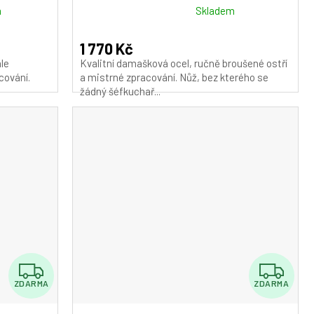
M
M
Průměrné
m
Skladem
hodnocení
A
A
produktu
1 770 Kč
je
le
Kvalitní damašková ocel, ručně broušené ostří
5,0
cování.
a mistrné zpracování. Nůž, bez kterého se
z
žádný šéfkuchař...
5
hvězdiček.
Z
Z
ZDARMA
ZDARMA
D
D