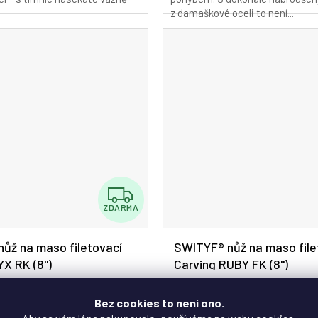
z
z damaškové oceli to není...
5
hvězdiček.
Z
ZDARMA
D
A
ůž na maso filetovací
SWITYF® nůž na maso file
YX RK (8")
Carving RUBY FK (8")
R
M
Průměrné
Skladem
Sklade
Bez cookies to není ono.
hodnocení