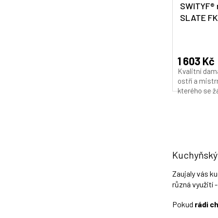
Utilty
SWITYF® n
SLATE FKB
Viking
Průměrné
hodnocení
produktu
1 603 Kč
je
Kvalitní dam
5,0
ostří a mist
z
kterého se ž
5
hvězdiček.
Kuchyňský 
Zaujaly vás k
různá využití 
Pokud
rádi c