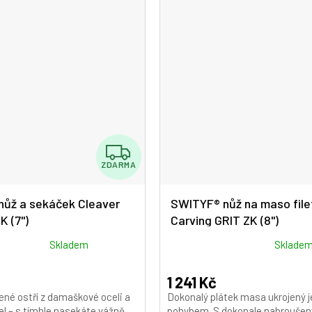
Z
ZDARMA
D
A
ůž a sekáček Cleaver
SWITYF® nůž na maso file
 (7")
Carving GRIT ZK (8")
R
M
Průměrné
Skladem
Sklade
hodnocení
A
produktu
1 241 Kč
je
né ostří z damaškové oceli a
Dokonalý plátek masa ukrojený 
5,0
el – s tímhle nasekáte vážně
pohybem. S dokonale nabroušen