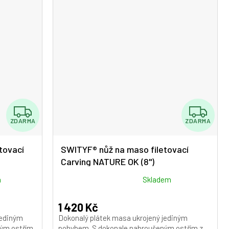
hvězdiček.
Z
Z
ZDARMA
ZDARMA
D
D
A
A
tovací
SWITYF® nůž na maso filetovací
Carving NATURE OK (8")
R
R
M
M
Průměrné
m
Skladem
hodnocení
A
A
produktu
1 420 Kč
je
jediným
Dokonalý plátek masa ukrojený jediným
5,0
ým ostřím
pohybem. S dokonale nabroušeným ostřím z