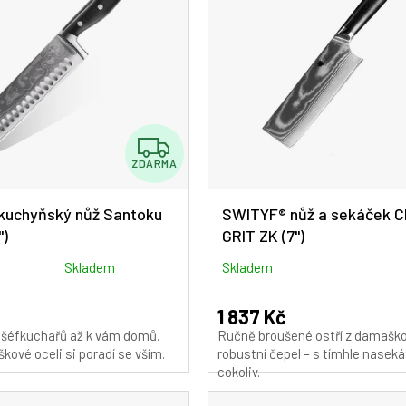
Z
ZDARMA
D
A
kuchyňský nůž Santoku
SWITYF® nůž a sekáček C
")
GRIT ZK (7")
R
M
Skladem
Skladem
A
1 837 Kč
 šéfkuchařů až k vám domů.
Ručně broušené ostří z damaško
kové oceli si poradí se vším.
robustní čepel – s tímhle nasek
cokoliv.