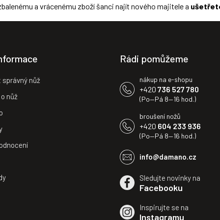
zbalenému a vrácenému zboží šanci najít nového majitele a
ušetřet
y
v
ý
p
i
s
informace
Rádi pomůžeme
u
nákup na e-shopu
t správný nůž
+420
736 527 780
 o nůž
(Po—Pá 8—16 hod.)
o
broušení nožů
+420
604 233 936
y
(Po—Pá 8—16 hod.)
odnocení
info@damano.cz
dy
Sledujte novinky na
Facebooku
Inspirujte se na
Instagramu