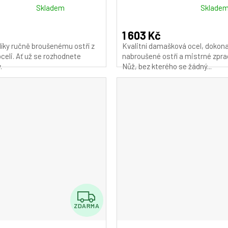
Průměrné
Skladem
Sklade
hodnocení
produktu
1 603 Kč
je
 díky ručně broušenému ostří z
Kvalitní damašková ocel, dokona
5,0
eli. Ať už se rozhodnete
nabroušené ostří a mistrné zpra
z
.
Nůž, bez kterého se žádný...
5
hvězdiček.
Z
ZDARMA
D