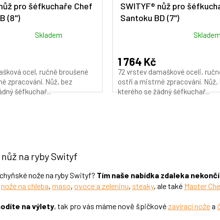
A
ůž pro šéfkuchaře Chef
SWITYF® nůž pro šéfkuch
 (8")
Santoku BD (7")
R
M
Průměrné
Skladem
Sklade
hodnocení
A
produktu
1 764 Kč
je
ašková ocel, ručně broušené
72 vrstev damaškové oceli, ruč
5,0
rné zpracování. Nůž, bez
ostří a mistrné zpracování. Nůž,
z
ádný šéfkuchař...
kterého se žádný šéfkuchař...
5
hvězdiček.
O
v
l
á
d
nůž na ryby Swityf
a
c
uchyňské nože na ryby Swityf?
Tím naše nabídka zdaleka nekončí
í
-
nože na chleba
,
maso
,
ovoce a zeleninu
,
steaky
, ale také
Master Che
p
r
hodíte na výlety
, tak pro vás máme nově špičkové
zavírací nože
a
v
k