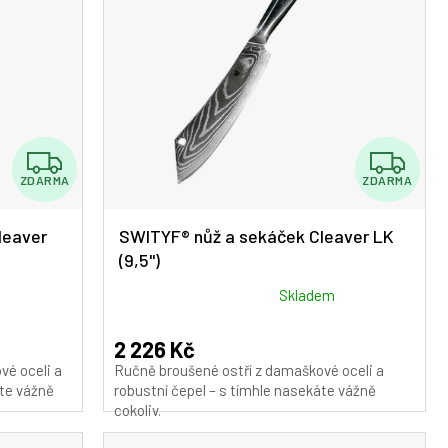
Z
Z
ZDARMA
ZDARMA
D
D
A
A
leaver
SWITYF® nůž a sekáček Cleaver LK
(9,5")
R
R
M
M
Průměrné
Skladem
hodnocení
A
A
produktu
2 226 Kč
je
vé oceli a
Ručně broušené ostří z damaškové oceli a
5,0
áte vážně
robustní čepel – s tímhle nasekáte vážně
z
cokoliv.
5