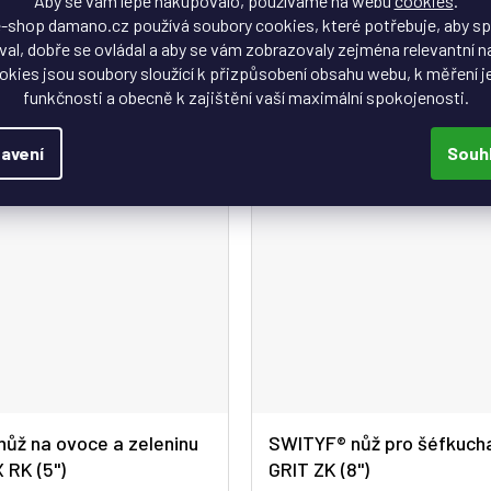
A
Aby se vám lépe nakupovalo, používáme na webu
cookies
.
produktu
1 269 Kč
-shop damano.cz používá soubory cookies, které potřebuje, aby s
je
tek masa ukrojený jediným
Dokonalý plátek masa ukrojený 
al, dobře se ovládal a aby se vám zobrazovaly zejména relevantní n
5,0
dokonale nabroušeným ostřím
pohybem. S dokonale nabroušen
okies jsou soubory sloužící k přizpůsobení obsahu webu, k měření j
z
celi to není...
z damaškové oceli to není...
funkčnosti a obecně k zajištění vaší maximální spokojenosti.
5
hvězdiček.
avení
Souh
ůž na ovoce a zeleninu
SWITYF® nůž pro šéfkuch
X RK (5")
GRIT ZK (8")