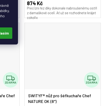
A
874 Kč
právně
jediným
Precizní řez díky dokonale nabroušenému ostří
abídky.
ým ostřím
z damaškové oceli. Ať už se rozhodnete krájet
eho
cokoliv.
lasím
Z
Z
ZDARMA
ZDARMA
D
D
A
A
aře Chef
SWITYF® nůž pro šéfkuchaře Chef
NATURE OK (8")
R
R