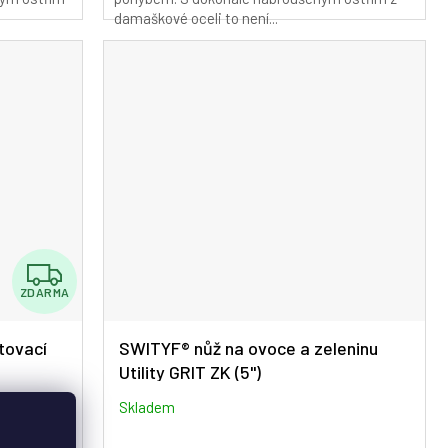
z
damaškové oceli to není...
5
hvězdiček.
Z
ZDARMA
D
A
tovací
SWITYF® nůž na ovoce a zeleninu
Utility GRIT ZK (5")
R
M
m
Skladem