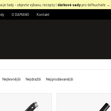
a je tady – objevte výbavu, recepty i
dárkové sady
pro šéfkuchaře →
ody
O DAMANO
Kontakt
Nejlevnější
Nejdražší
Nejprodávanější