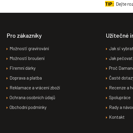
TIP:
Dejte ro
Z
á
p
a
Pro zákazníky
Užitečné 
t
í
Možnosti gravírování
Jak si vybra
Možnosti broušení
Jak pečovat
Firemní dárky
Proč Daman
Doprava a platba
Časté dotaz
Reklamace a vrácení zboží
Recenze a h
Ochrana osobních údajů
Spolupráce
Obchodní podmínky
Rady a návo
Kontakt