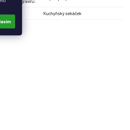
eho
umístění gravíru
:
Kuchyňský sekáček
Produkt
:
lasím