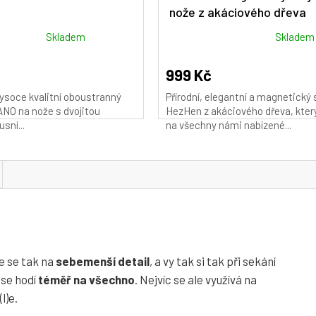
nože z akáciového dřeva
Průměrné
Skladem
Skladem
hodnocení
produktu
999 Kč
je
ysoce kvalitní oboustranný
Přírodní, elegantní a magnetický 
4,9
NO na nože s dvojitou
HezHen z akáciového dřeva, kter
z
usní...
na všechny námi nabízené...
5
hvězdiček.
e se tak na
sebemenší detail
, a vy tak si tak při sekání
 se hodí
téměř na všechno
. Nejvíc se ale využívá na
l)e.