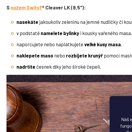
S
nožem Swityf
® Cleaver LK (9,5"):
nasekáte
jakoukoliv zeleninu na jemné nudličky či kou
v podstatě
namelete bylinky
i kousky vařeného masa.
naporcujete nebo naplátkujete
velké kusy masa
.
naklepete maso
nebo
rozbijete krunýř
pomocí masiv
nadrtíte
česnek díky jeho široké čepeli.
Náš e
fungov