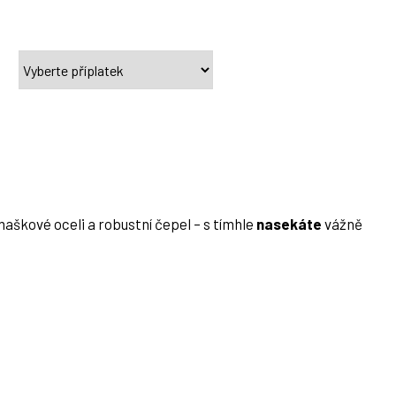
aškové oceli a robustní čepel – s tímhle
nasekáte
vážně