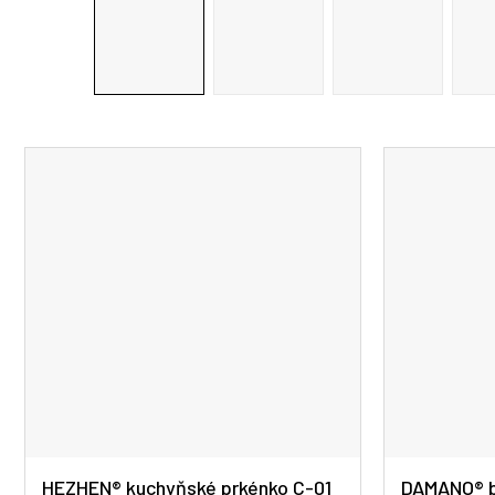
HEZHEN® kuchyňské prkénko C-01
DAMANO® b