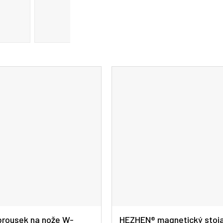
A
R
M
A
rousek na nože W-
HEZHEN® magnetický stoj