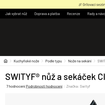
Přejít
🍖 Grilovací sezón
na
obsah
Jak vybrat nůž
Doprava a platba
Recenze
Rady a náv
Domů
Kuchyňské nože
Podle typu
Nože na sekání
SWIT
SWITYF® nůž a sekáček Cle
Průměrné
7 hodnocení
Podrobnosti hodnocení
Značka:
Swityf
hodnocení
produktu
je