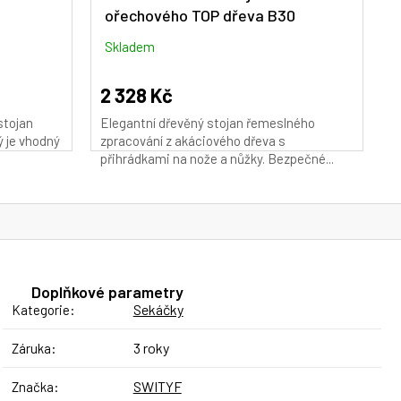
ořechového TOP dřeva B30
M
A
Skladem
2 328 Kč
stojan
Elegantní dřevěný stojan řemeslného
ý je vhodný
zpracování z akáciového dřeva s
přihrádkami na nože a nůžky. Bezpečné...
Doplňkové parametry
Sekáčky
Kategorie
:
3 roky
Záruka
:
SWITYF
Značka
: