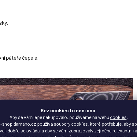
sky.
ní páteře čepele.
Bez cookies to není ono.
Aby se vám lépe nakupovalo, používáme na webu
cookies
.
-shop damano.cz používá soubory cookies, které potřebuje, aby s
al, dobře se ovládal a aby se vám zobrazovaly zejména relevantní n