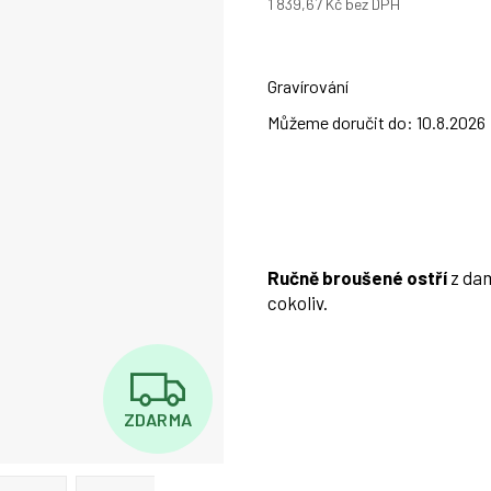
1 839,67 Kč
bez DPH
Měrná
cena:
Gravírování
Můžeme doručit do:
10.8.2026
Ručně broušené ostří
z dam
cokoliv.
Z
ZDARMA
D