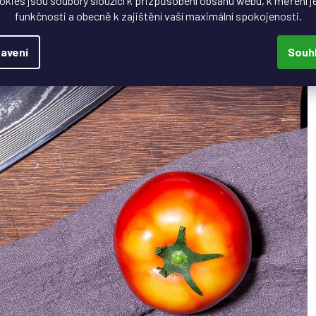
okies jsou soubory sloužící k přizpůsobení obsahu webu, k měření j
funkčnosti a obecně k zajištění vaší maximální spokojenosti.
avení
Souh