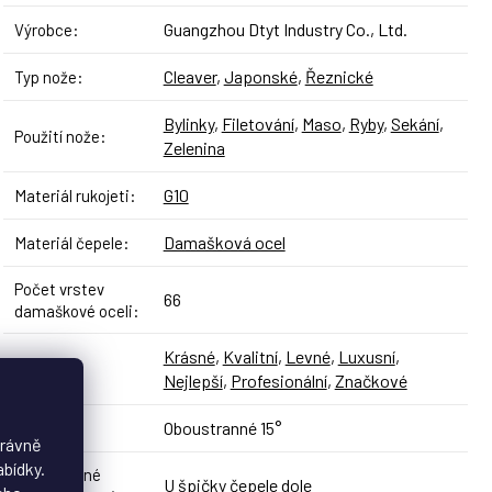
Guangzhou Dtyt Industry Co., Ltd.
Výrobce
:
Cleaver
,
Japonské
,
Řeznické
Typ nože
:
Bylinky
,
Filetování
,
Maso
,
Ryby
,
Sekání
,
Použití nože
:
Zelenina
G10
Materiál rukojeti
:
Damašková ocel
Materiál čepele
:
Počet vrstev
66
damaškové oceli
:
Krásné
,
Kvalitní
,
Levné
,
Luxusní
,
Styl
:
Nejlepší
,
Profesionální
,
Značkové
Oboustranné 15°
Broušení
:
právně
abídky.
Doporučené
U špičky čepele dole