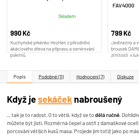
FAV4000
Průměrné
Průměrné
Skladem
hodnocení
hodnocení
produktu
produktu
990 Kč
799 Kč
je
je
Kuchyňské prkénko HezHen z přírodního
Jedinečný a v
5,0
5,0
akáciového dřeva na přípravu a servírování
brousek DAMA
z
z
pokrmů.
zrnitostí v lux
5
5
hvězdiček.
hvězdiček.
Popis
Podobné (11)
Hodnocení (7)
Diskuze
Když je
sekáček
nabroušený
... tak je to radost. O to větší, když se to
dělá ručně
. Dohlídn
můžete být jistí. Rozměrná čepel a ostří z damaškové oceli
porcování větších kusů masa. Projede jím totiž jako po más(