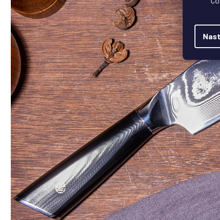
Co
Nast