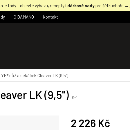
a je tady – objevte výbavu, recepty i
dárkové sady
pro šéfkuchaře →
ody
O DAMANO
Kontakt
YF® nůž a sekáček Cleaver LK (9,5")
aver LK (9,5")
LK-1
2 226 Kč