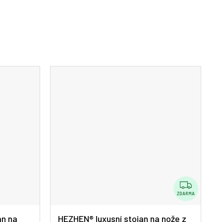
Z
D
ZDARMA
A
an na
HEZHEN® luxusní stojan na nože z
R