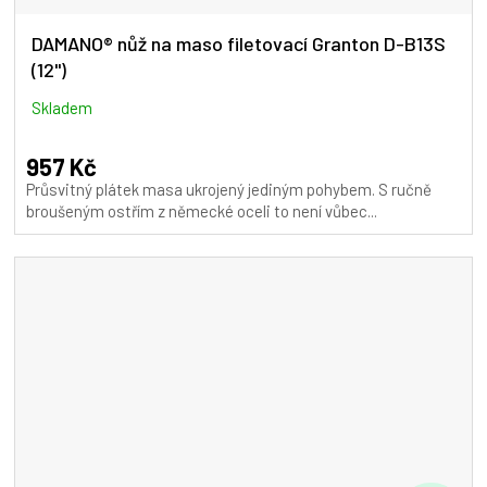
DAMANO® nůž na maso filetovací Granton D-B13S
(12")
Skladem
957 Kč
Průsvitný plátek masa ukrojený jediným pohybem. S ručně
broušeným ostřím z německé oceli to není vůbec...