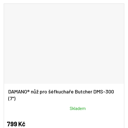
5
hvězdiček.
DAMANO® nůž pro šéfkuchaře Butcher DMS-300
(7")
Průměrné
Skladem
hodnocení
produktu
799 Kč
je