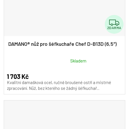
Z
ZDARMA
D
A
DAMANO® nůž pro šéfkuchaře Chef D-B13D (6,5")
R
M
Průměrné
Skladem
hodnocení
A
produktu
1 703 Kč
je
Kvalitní damašková ocel, ručně broušené ostří a mistrné
5,0
zpracování. Nůž, bez kterého se žádný šéfkuchař...
z
5
hvězdiček.