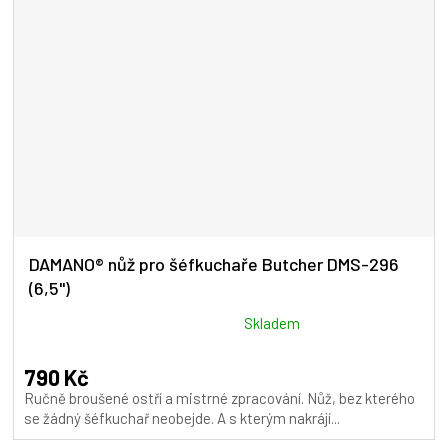
DAMANO® nůž pro šéfkuchaře Butcher DMS-296
(6,5")
Průměrné
Skladem
hodnocení
produktu
790 Kč
je
Ručně broušené ostří a mistrné zpracování. Nůž, bez kterého
5,0
se žádný šéfkuchař neobejde. A s kterým nakrájí...
z