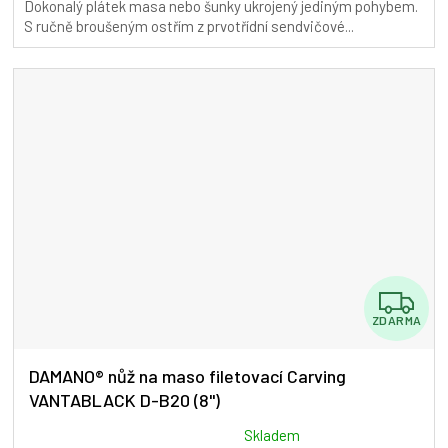
Dokonalý plátek masa nebo šunky ukrojený jediným pohybem.
S ručně broušeným ostřím z prvotřídní sendvičové...
Z
ZDARMA
D
A
DAMANO® nůž na maso filetovací Carving
VANTABLACK D-B20 (8")
R
M
Průměrné
Skladem