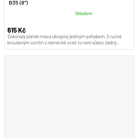
B35 (8")
Průměrné
Skladem
hodnocení
produktu
615 Kč
je
Dokonalý plátek masa ukrojený jediným pohybem. S ručně
5,0
broušeným ostřím z německé oceli to není vůbec žádný...
z
5
hvězdiček.