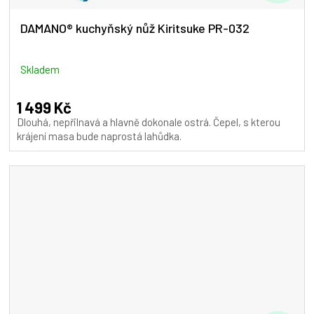
D
A
DAMANO® kuchyňský nůž Kiritsuke PR-032
R
M
Skladem
A
1 499 Kč
Dlouhá, nepřilnavá a hlavně dokonale ostrá. Čepel, s kterou
krájení masa bude naprostá lahůdka.