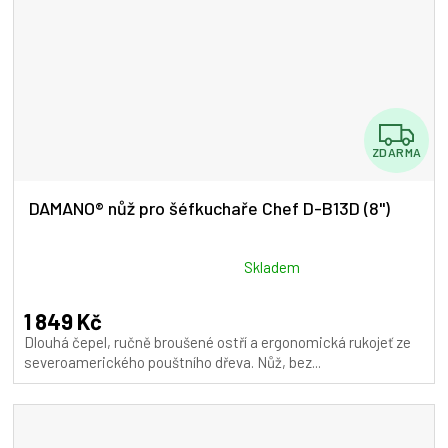
Z
ZDARMA
D
A
DAMANO® nůž pro šéfkuchaře Chef D-B13D (8")
R
M
Průměrné
Skladem
hodnocení
A
produktu
1 849 Kč
je
Dlouhá čepel, ručně broušené ostří a ergonomická rukojeť ze
5,0
severoamerického pouštního dřeva. Nůž, bez...
z
5
hvězdiček.