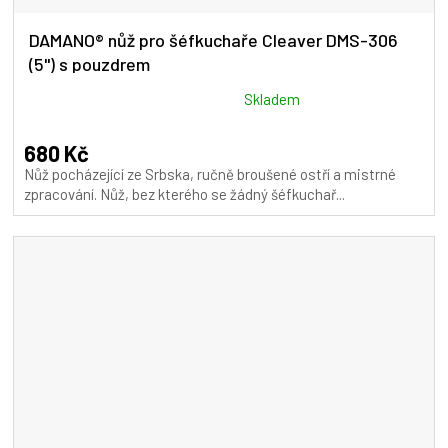
DAMANO® nůž pro šéfkuchaře Cleaver DMS-306
(5") s pouzdrem
Průměrné
Skladem
hodnocení
produktu
680 Kč
je
Nůž pocházející ze Srbska, ručně broušené ostří a mistrné
5,0
zpracování. Nůž, bez kterého se žádný šéfkuchař...
z
5
hvězdiček.