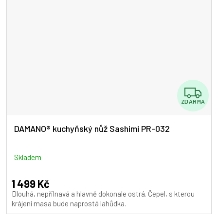
Z
ZDARMA
D
A
DAMANO® kuchyňský nůž Sashimi PR-032
R
M
Skladem
A
1 499 Kč
Dlouhá, nepřilnavá a hlavně dokonale ostrá. Čepel, s kterou
krájení masa bude naprostá lahůdka.