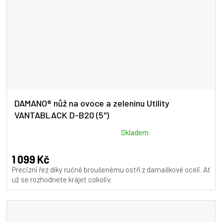
DAMANO® nůž na ovoce a zeleninu Utility
VANTABLACK D-B20 (5")
Průměrné
Skladem
hodnocení
produktu
1 099 Kč
je
Precizní řez díky ručně broušenému ostří z damaškové oceli. Ať
5,0
už se rozhodnete krájet cokoliv.
z
5
hvězdiček.