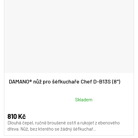
DAMANO® nůž pro šéfkuchaře Chef D-B13S (8")
Průměrné
Skladem
hodnocení
produktu
810 Kč
je
Dlouhá čepel, ručně broušené ostří a rukojeť z ebenového
5,0
dřeva. Nůž, bez kterého se žádný šéfkuchař...
z