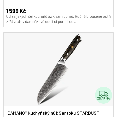
hodnocení
A
produktu
1 599 Kč
je
Od asijských šéfkuchařů až k vám domů. Ručně broušené ostří
5,0
z 73 vrstev damaškové oceli si poradí se...
z
5
hvězdiček.
Z
ZDARMA
D
A
DAMANO® kuchyňský nůž Santoku STARDUST