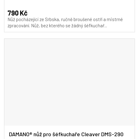
hodnocení
produktu
790 Kč
je
Nůž pocházející ze Srbska, ručně broušené ostří a mistrné
5,0
zpracování. Nůž, bez kterého se žádný šéfkuchař...
z
5
hvězdiček.
DAMANO® nůž pro šéfkuchaře Cleaver DMS-290