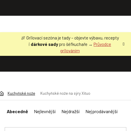
Přejít
🍖 Grilovací sezóna je tady – objevte výbavu, recepty
na
i
dárkové sady
pro šéfkuchaře →
Průvodce
obsah
grilováním
Kuchyňské nože
Kuchyňské nože na sýry Xituo
Ř
a
Abecedně
Nejlevnější
Nejdražší
Nejprodávanější
z
e
n