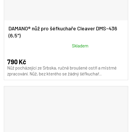
DAMANO® nůž pro šéfkuchaře Cleaver DMS-436
(6,5")
Průměrné
Skladem
hodnocení
produktu
790 Kč
je
Nůž pocházející ze Srbska, ručně broušené ostří a mistrné
5,0
zpracování. Nůž, bez kterého se žádný šéfkuchař...
z
5
hvězdiček.