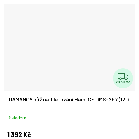
Z
ZDARMA
D
A
DAMANO® nůž na filetování Ham ICE DMS-267 (12")
R
M
Skladem
A
1 392 Kč