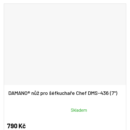
5
hvězdiček.
DAMANO® nůž pro šéfkuchaře Chef DMS-436 (7")
Průměrné
Skladem
hodnocení
produktu
790 Kč
je