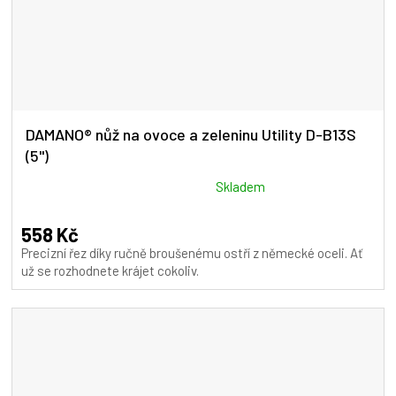
DAMANO® nůž na ovoce a zeleninu Utility D-B13S
(5")
Průměrné
Skladem
hodnocení
produktu
558 Kč
je
Precizní řez díky ručně broušenému ostří z německé oceli. Ať
5,0
už se rozhodnete krájet cokoliv.
z
5
hvězdiček.