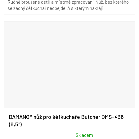
Ručně broušené ostří a mistrné zpracování. Nůž, bez kterého
5,0
se žádný šéfkuchař neobejde. A s kterým nakrájí...
z
5
hvězdiček.
DAMANO® nůž pro šéfkuchaře Butcher DMS-436
(6,5")
Průměrné
Skladem