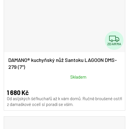
Z
ZDARMA
D
A
DAMANO® kuchyňský nůž Santoku LAGOON DMS-
279 (7")
R
M
Průměrné
Skladem
hodnocení
A
produktu
1 680 Kč
je
Od asijských šéfkuchařů až k vám domů. Ručně broušené ostří
5,0
z damaškové oceli si poradí se vším.
z
5
hvězdiček.