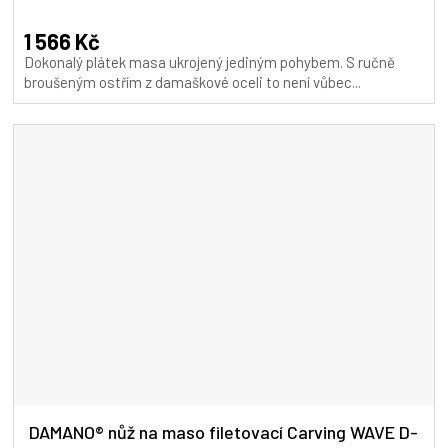
hodnocení
A
produktu
1 566 Kč
je
Dokonalý plátek masa ukrojený jediným pohybem. S ručně
5,0
broušeným ostřím z damaškové oceli to není vůbec...
z
5
hvězdiček.
DAMANO® nůž na maso filetovací Carving WAVE D-