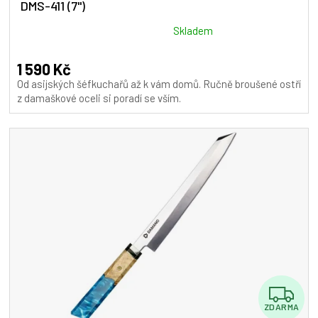
DMS-411 (7")
R
M
Průměrné
Skladem
hodnocení
A
produktu
1 590 Kč
je
Od asijských šéfkuchařů až k vám domů. Ručně broušené ostří
5,0
z damaškové oceli si poradí se vším.
z
5
hvězdiček.
Z
ZDARMA