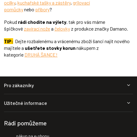
ocílky
,
kuchařské tašky a zástěry
,
grilovací
p
pomůcky
nebo
příbory
?
i
s
Pokud
rádi chodíte na výlety
, tak pro vás máme
u
špičkové
zavírací nože
a
čelovky
z produkce značky Damano.
TIP:
Dejte rozbalenému a vrácenému zboží šanci najít nového
majitele a
ušetřete stovky korun
nákupem z
kategorie
DRUHÁ ŠANCE!
Z
Pro zákazníky
á
p
a
Užitečné informace
t
í
Rádi pomůžeme
nákup na e-shopu