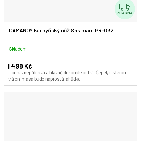
Z
ZDARMA
D
A
DAMANO® kuchyňský nůž Sakimaru PR-032
R
M
Skladem
A
1 499 Kč
Dlouhá, nepřilnavá a hlavně dokonale ostrá. Čepel, s kterou
krájení masa bude naprostá lahůdka.