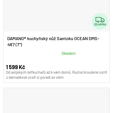
Z
ZDARMA
D
A
DAMANO® kuchyňský nůž Santoku OCEAN DMS-
487 (7")
R
M
Průměrné
Skladem
hodnocení
A
produktu
1 599 Kč
je
Od asijských šéfkuchařů až k vám domů. Ručně broušené ostří
5,0
z damaškové oceli si poradí se vším.
z
5
hvězdiček.