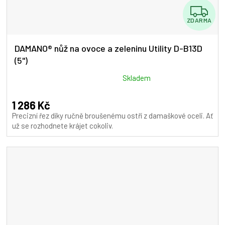
Z
ZDARMA
D
A
DAMANO® nůž na ovoce a zeleninu Utility D-B13D
(5")
R
M
Průměrné
Skladem
hodnocení
A
produktu
1 286 Kč
je
Precizní řez díky ručně broušenému ostří z damaškové oceli. Ať
5,0
už se rozhodnete krájet cokoliv.
z
5
hvězdiček.