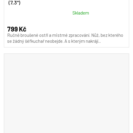
(7,3")
Průměrné
Skladem
hodnocení
produktu
799 Kč
je
Ručně broušené ostří a mistrné zpracování. Nůž, bez kterého
5,0
se žádný šéfkuchař neobejde. A s kterým nakrájí...
z
5
hvězdiček.