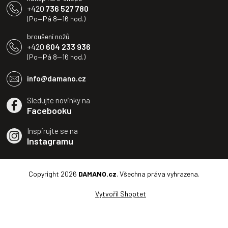
+420
736 527 780
(Po—Pá 8—16 hod.)
broušení nožů
+420
604 233 936
(Po—Pá 8—16 hod.)
info@damano.cz
Sledujte novinky na
Facebooku
Inspirujte se na
Instagramu
Copyright 2026
DAMANO.cz
. Všechna práva vyhrazena.
Vytvořil Shoptet