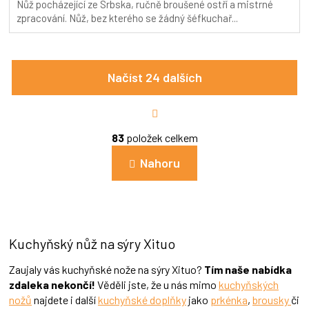
Nůž pocházející ze Srbska, ručně broušené ostří a mistrné
5,0
zpracování. Nůž, bez kterého se žádný šéfkuchař...
z
5
hvězdiček.
Načíst 24 dalších
S
t
r
O
á
83
položek celkem
v
n
l
k
Nahoru
á
o
d
v
a
á
c
n
í
í
p
Kuchyňský nůž na sýry Xituo
r
v
k
Zaujaly vás kuchyňské nože na sýry Xituo?
Tím naše nabídka
y
zdaleka nekončí!
Věděli jste, že u nás mimo
kuchyňských
v
nožů
najdete i další
kuchyňské doplňky
jako
prkénka
,
brousky
či
ý