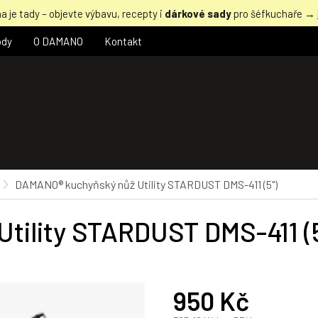
a je tady – objevte výbavu, recepty i
dárkové sady
pro šéfkuchaře →
ody
O DAMANO
Kontakt
DAMANO® kuchyňský nůž Utility STARDUST DMS-411 (5")
tility STARDUST DMS-411 (5
950 Kč