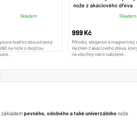
nože z akáciového dřeva
Průměrné
Skladem
Skladem
hodnocení
produktu
999 Kč
je
ysoce kvalitní oboustranný
Přírodní, elegantní a magnetický 
4,9
NO na nože s dvojitou
HezHen z akáciového dřeva, kter
z
usní...
na všechny námi nabízené...
5
hvězdiček.
ou základem
pevného, odolného a také univerzálního
nože