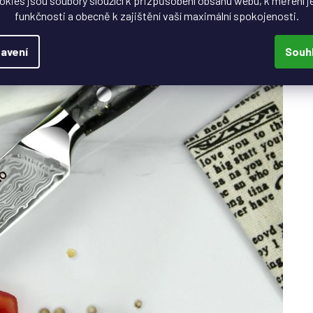
okies jsou soubory sloužící k přizpůsobení obsahu webu, k měření j
funkčnosti a obecně k zajištění vaší maximální spokojenosti.
avení
Souh