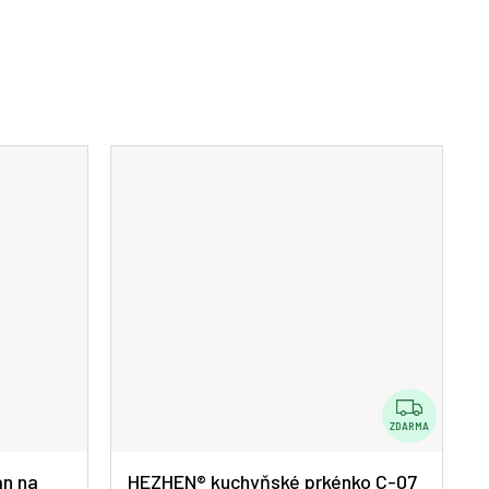
Z
D
ZDARMA
A
an na
HEZHEN® kuchyňské prkénko C-07
R