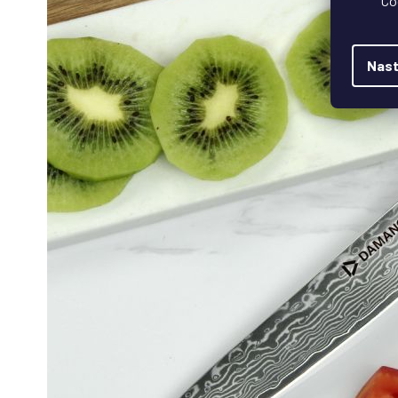
Co
Nast