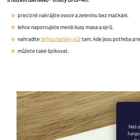
precizně nakrájíte ovoce a zeleninu bez mačkání.
lehce naporcujete menší kusy masa a sýrů.
nahradíte
šéfkuchařský nůž
tam, kde jsou potřeba prec
můžete také špikovat.
Náš e
fungov