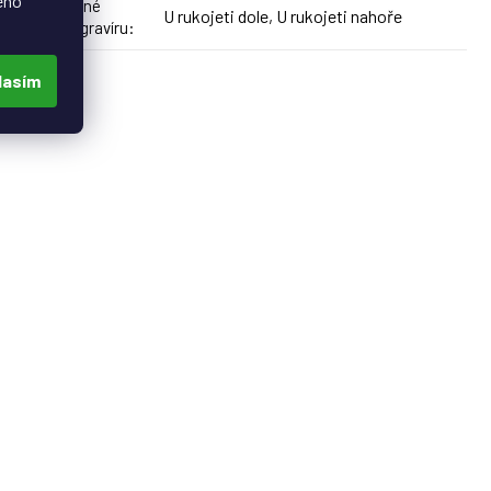
eho
Doporučené
U rukojeti dole, U rukojeti nahoře
umístění gravíru
:
lasím