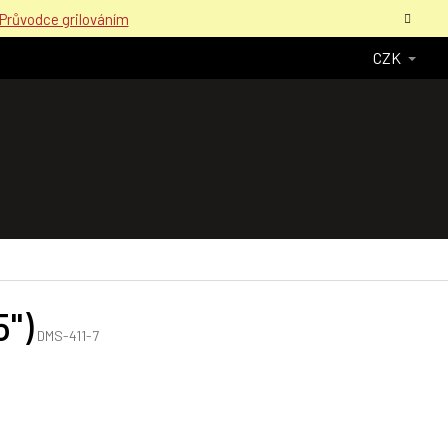
Průvodce grilováním
CZK
")
DMS-411-7