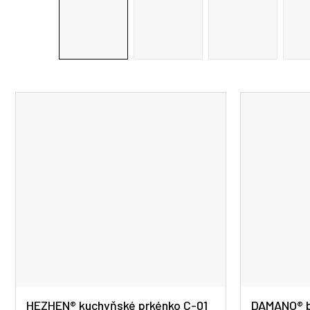
HEZHEN® kuchyňské prkénko C-01
DAMANO® b