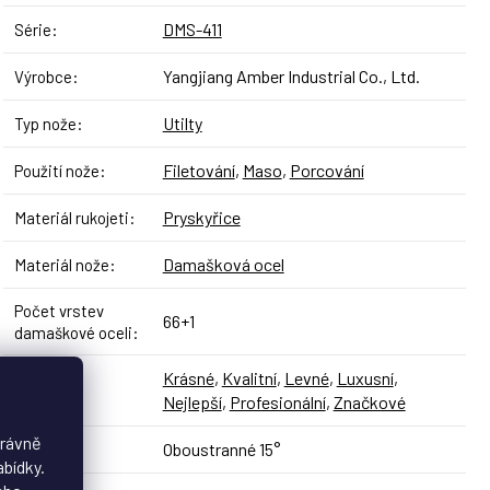
DMS-411
Série
:
Yangjiang Amber Industrial Co., Ltd.
Výrobce
:
Utilty
Typ nože
:
Filetování
,
Maso
,
Porcování
Použití nože
:
Pryskyřice
Materiál rukojeti
:
Damašková ocel
Materiál nože
:
Počet vrstev
66+1
damaškové oceli
:
Krásné
,
Kvalitní
,
Levné
,
Luxusní
,
Styl
:
Nejlepší
,
Profesionální
,
Značkové
právně
Oboustranné 15°
Broušení
:
abídky.