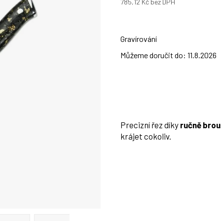
785,12 Kč
bez DPH
Měrná
cena:
Gravírování
Můžeme doručit do:
11.8.2026
Precizní řez díky
ručně brou
krájet cokoliv.