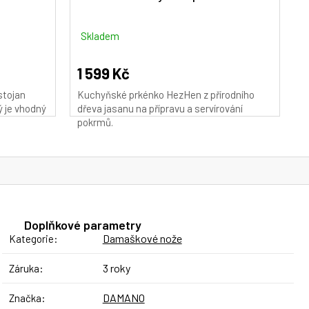
M
A
Skladem
1 599 Kč
stojan
Kuchyňské prkénko HezHen z přírodního
ý je vhodný
dřeva jasanu na přípravu a servírování
pokrmů.
Doplňkové parametry
Damaškové nože
Kategorie
:
3 roky
Záruka
:
DAMANO
Značka
: