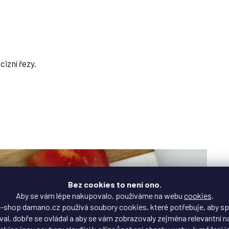
izní řezy.
Bez cookies to není ono.
Aby se vám lépe nakupovalo, používáme na webu
cookies
.
-shop damano.cz používá soubory cookies, které potřebuje, aby s
al, dobře se ovládal a aby se vám zobrazovaly zejména relevantní n