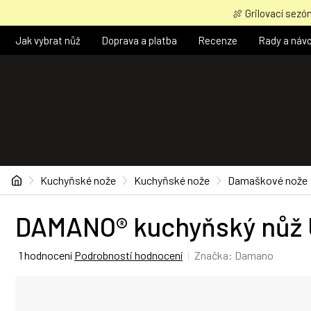
Přejít
🍖 Grilovací sezón
na
obsah
Jak vybrat nůž
Doprava a platba
Recenze
Rady a náv
Domů
Kuchyňské nože
Kuchyňské nože
Damaškové nože
DAMANO® kuchyňský nůž U
Průměrné
1 hodnocení
Podrobnosti hodnocení
Značka:
Damano
hodnocení
produktu
je