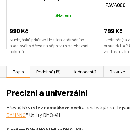
FAV4000
Průměrné
Průměrné
Skladem
hodnocení
hodnocení
produktu
produktu
990 Kč
799 Kč
je
je
Kuchyňské prkénko HezHen z přírodního
Jedinečný a v
5,0
5,0
akáciového dřeva na přípravu a servírování
brousek DAMA
z
z
pokrmů.
zrnitostí v lux
5
5
hvězdiček.
hvězdiček.
Popis
Podobné (16)
Hodnocení (1)
Diskuze
Precizní a univerzální
Přesně 67
vrstev damaškové oceli
a ocelové jádro. Ty js
DAMANO
® Utility DMS-411.
S nožem DAMANO® Utility DMS-411: