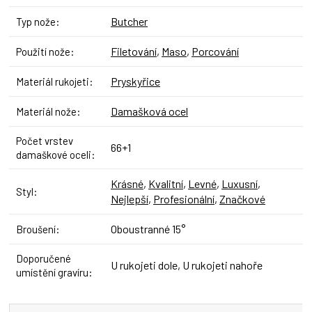
Butcher
Typ nože
:
Filetování
,
Maso
,
Porcování
Použití nože
:
Pryskyřice
Materiál rukojeti
:
Damašková ocel
Materiál nože
:
Počet vrstev
66+1
damaškové oceli
:
Krásné
,
Kvalitní
,
Levné
,
Luxusní
,
Styl
:
Nejlepší
,
Profesionální
,
Značkové
Oboustranné 15°
Broušení
:
Doporučené
U rukojeti dole, U rukojeti nahoře
umístění gravíru
: