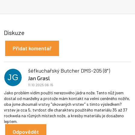
Diskuze
Přidat komentář
V
ý
p
šéfkuchařský Butcher DMS-205 (8")
i
JG
Jan Grasl
s
11.10.2025 06:15
d
i
Jako problém vidím použití nerezového jádra nože. Tento nůž jsem
s
dostal od manželky a protože mám kontakt na velmi ceněného nožíře,
k
oba jsme zkoumali vrstvy "skovaných vrstev" s tímto výsledkem?
u
vrstev je cca 5, tvrdost dle charakteru použitého materiálu 35 až 37
z
rockwela na různých místech nože, a kresby materiálu je dosaženo
í
leptem.
Odpovědět