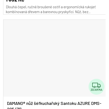
je
Dlouhá čepel, ručně broušené ostří a ergonomická rukojeť
5,0
kombinovaná dřevem a barevnou pryskyřicí. Nůž, bez...
z
5
hvězdiček.
Z
ZDARMA
D
A
DAMANO® nůž šéfkuchařský Santoku AZURE DMS-
205 (7")