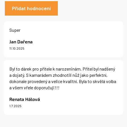
Přidat hodnocení
V
ý
Super
p
i
Jan Dařena
s
11.10.2025
h
Hodnocení produktu je 5 z 5 hvězdiček.
o
d
n
Byl to dárek pro přítele k narozeninám. Přítel byl nadšený
o
a dojatý. S kamarádem zhodnotili nůž jako perfektní,
c
dokonale provedený a velice kvalitní. Byla to skvělá volba
e
a všem vřele doporučuji!!!
n
í
Renata Hálová
1.7.2025
Hodnocení produktu je 5 z 5 hvězdiček.