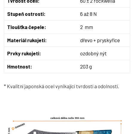
Tvrdost oceli:
60 ± 2 rockwella
Stupeň ostrosti:
6 až 8 N
Tloušťka čepele:
2 mm
Materiál rukojeti:
dřevo + pryskyřice
Prvky rukojeti:
ozdobný nýt
Hmotnost:
203 g
* Kvalitní japonská ocel vynikající tvrdostí a odolností.