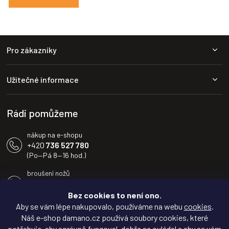
Z
Pro zákazníky
á
p
a
Užitečné informace
t
í
Rádi pomůžeme
nákup na e-shopu
+420
736 527 780
(Po—Pá 8—16 hod.)
broušení nožů
+420
604 233 936
(Po—Pá 8—16 hod.)
Bez cookies to není ono.
Aby se vám lépe nakupovalo, používáme na webu
cookies
.
info@damano.cz
Náš e-shop damano.cz používá soubory cookies, které
potřebuje, aby správně fungoval, dobře se ovládal a aby se vám