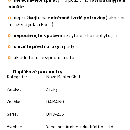
osušte
.
nepoužívejte na
extrémně tvrdé potraviny
(jako jsou
mražená jídla a kosti).
nepoužívejte k páčení
a zbytečně ho neohýbejte.
chraňte před nárazy
a pády.
ukládejte na bezpečné místo.
Doplňkové parametry
Nože Master Chef
Kategorie
:
3 roky
Záruka
:
DAMANO
Značka
:
DMS-205
Série
:
Yangjiang Amber Industrial Co., Ltd.
Výrobce
: