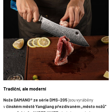
Tradiční, ale moderní
Nože DAMANO® ze série DMS-205
jsou vyráběny
v
čínském městě Yangjiang přezdívaném „město nožů“