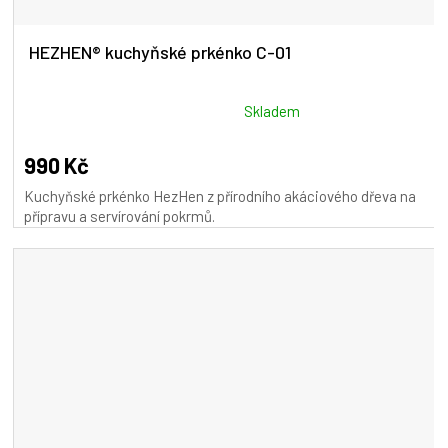
HEZHEN® kuchyňské prkénko C-01
Průměrné
Skladem
hodnocení
produktu
990 Kč
je
Kuchyňské prkénko HezHen z přírodního akáciového dřeva na
5,0
přípravu a servírování pokrmů.
z
5
hvězdiček.