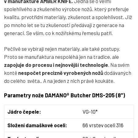
v manufaktuře AMBER KNIFE.
Jedná se o velmi
spolehlivého a zkušeného výrobce nožů. který preferuje
kvalitu, prvotřídní materiály, zkušenost a spolehlivost. Již
po mnoho let se tu zkušenosti předávají z generace na
generaci. Se vším, co k nožířskému řemeslu patří.
Pečlivě se vybírají nejen materiály, ale také postupy.
Proto se manufaktura nespoléhá jen na tradice, ale
zapojuje do procesu i nejnovější technologie
. Na svém
kontě
nespočet precizně vyrobených nožů
dodávaných
do celého světa.. A na jeden z nich právě koukáte.
Parametry nože DAMANO® Butcher DMS-205 (8")
Jádro čepele:
VG-10*
Složení damaškové oceli:
66 vrstev oceli 316