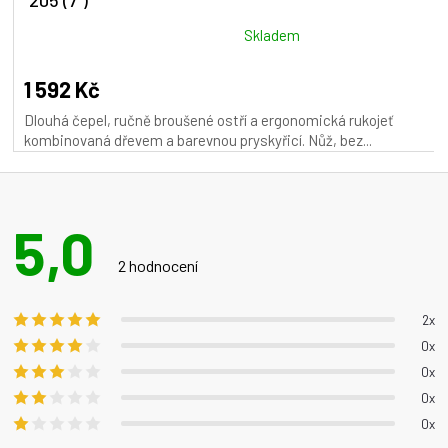
R
M
Průměrné
Skladem
hodnocení
A
produktu
1 592 Kč
je
Dlouhá čepel, ručně broušené ostří a ergonomická rukojeť
5,0
kombinovaná dřevem a barevnou pryskyřicí. Nůž, bez...
z
5
hvězdiček.
5,0
Průměrné
hodnocení
2 hodnocení
produktu
je
2x
5,0
0x
z 5
0x
hvězdiček.
0x
0x