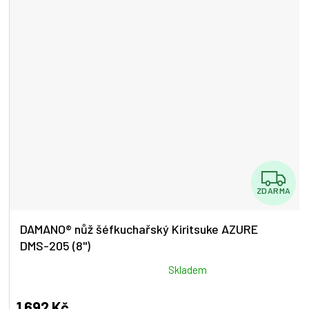
Z
ZDARMA
D
A
DAMANO® nůž šéfkuchařský Kiritsuke AZURE
DMS-205 (8")
R
M
Průměrné
Skladem
hodnocení
A
produktu
1 692 Kč