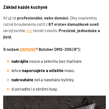
Základ každé kuchyně
Ať už té
profesionální, nebo domácí
. Díky masivnímu
ručně broušenému ostří z
67 vrstev damaškové oceli
ukrojí tenhle
nůž
téměř cokoliv.
Precizně, jednoduše a
jistě
.
S nožem
DAMANO
® Butcher DMS-205 (8"):
nakrájíte
ovoce a zeleninu bez mačkání.
lehce
naporcujete
a očistíte
maso.
nakrouháte
zelí a nasekáte bylinky.
si poradíte i s většími kusy.