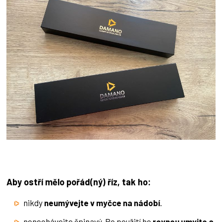
Aby ostří mělo pořád(ný) říz, tak ho:
nikdy
neumývejte v myčce na nádobí
.
nenechávejte špinavý. Po použití ho
rovnou umyjte a