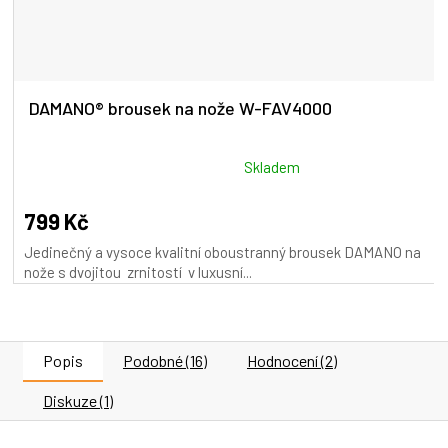
DAMANO® brousek na nože W-FAV4000
Průměrné
Skladem
hodnocení
produktu
799 Kč
je
Jedinečný a vysoce kvalitní oboustranný brousek DAMANO na
5,0
nože s dvojitou zrnitostí v luxusní...
z
5
hvězdiček.
Popis
Podobné (16)
Hodnocení (2)
Diskuze (1)