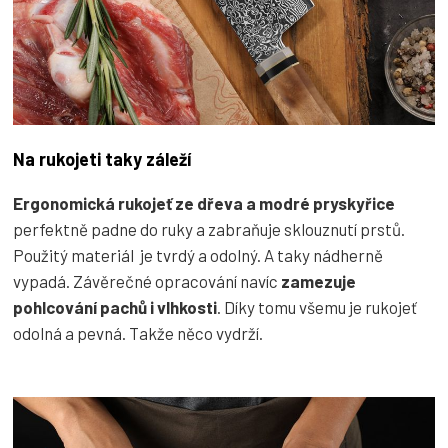
Na rukojeti taky záleží
Ergonomická rukojeť ze dřeva a modré pryskyřice
perfektně padne do ruky a zabraňuje sklouznutí prstů.
Použitý materiál je tvrdý a odolný. A taky nádherně
vypadá. Závěrečné opracování navíc
zamezuje
pohlcování pachů i vlhkosti
. Díky tomu všemu je rukojeť
odolná a pevná. Takže něco vydrží.