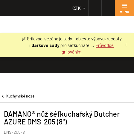
Přejít
CZK
na
obsah
🍖 Grilovací sezóna je tady – objevte výbavu, recepty
i
dárkové sady
pro šéfkuchaře →
Průvodce
grilováním
Kuchyňské nože
DAMANO® nůž šéfkuchařský Butcher
AZURE DMS-205 (8")
DMS-205-B