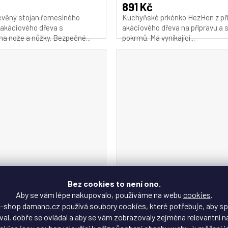
produktu
891 Kč
je
evěný stojan řemeslného
Kuchyňské prkénko HezHen z př
5,0
 akáciového dřeva s
akáciového dřeva na přípravu a s
z
na nože a nůžky. Bezpečné...
pokrmů. Má vyníkající...
5
hvězdiček.
Bez cookies to není ono.
Aby se vám lépe nakupovalo, používáme na webu
cookies
.
 12-18cm - broušení
HEZHEN® dřevěný kryt no
-shop damano.cz používá soubory cookies, které potřebuje, aby s
al, dobře se ovládal a aby se vám zobrazovaly zejména relevantní n
pro série B13, B35, B20, O