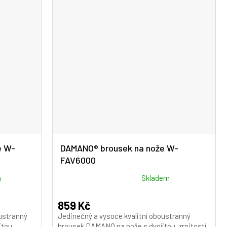
hvězdiček.
e W-
DAMANO® brousek na nože W-
FAV6000
Průměrné
m
Skladem
hodnocení
produktu
859 Kč
je
ustranný
Jedinečný a vysoce kvalitní oboustranný
5,0
itou
brousek DAMANO na nože s dvojitou zrnitostí