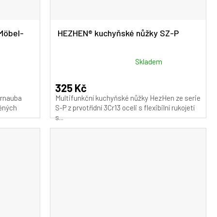
Möbel-
HEZHEN® kuchyňské nůžky SZ-P
Průměrné
Skladem
hodnocení
produktu
325 Kč
je
carnauba
Multifunkční kuchyňské nůžky HezHen ze serie
5,0
ěných
S-P z prvotřídní 3Cr13 oceli s flexibilní rukojetí
z
s...
5
hvězdiček.