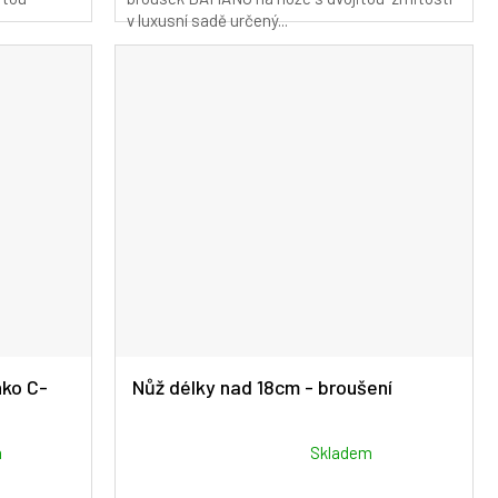
z
v luxusní sadě určený...
5
hvězdiček.
ko C-
Nůž délky nad 18cm - broušení
Průměrné
m
Skladem
hodnocení