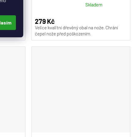
eho
Průměrné
m
Skladem
hodnocení
produktu
279 Kč
lasím
je
ože. Chrání
Velice kvalitní dřevěný obal na nože. Chrání
5,0
čepel nože před poškozením.
z
5
hvězdiček.