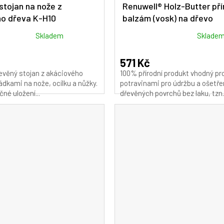
A
tojan na nože z
Renuwell® Holz-Butter pří
o dřeva K-H10
balzám (vosk) na dřevo
R
M
Průměrné
Skladem
Sklade
hodnocení
A
produktu
571 Kč
je
evěný stojan z akáciového
100% přírodní produkt vhodný pro
5,0
ádkami na nože, ocílku a nůžky.
potravinami pro údržbu a ošetře
z
čné uložení...
dřevěných povrchů bez laku, tzn..
5
hvězdiček.