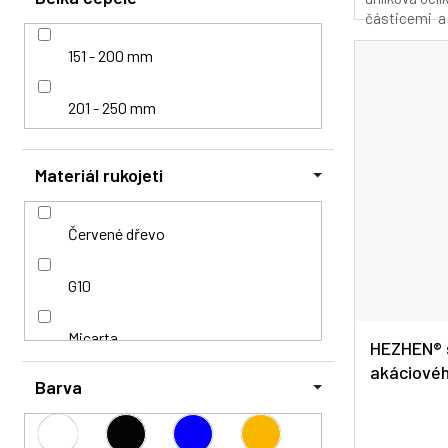
z
částicemi a 
5
151 - 200 mm
hvězdiček.
201 - 250 mm
Materiál rukojeti
Červené dřevo
G10
Micarta
HEZHEN® s
akáciové
Barva
Olivové dřevo
Průměrné
hodnocení
Palisandr