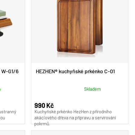
 W-G1/6
HEZHEN® kuchyňské prkénko C-01
Průměrné
m
Skladem
hodnocení
produktu
990 Kč
je
ustranný
Kuchyňské prkénko HezHen z přírodního
5,0
tou
akáciového dřeva na přípravu a servírování
z
pokrmů.
5