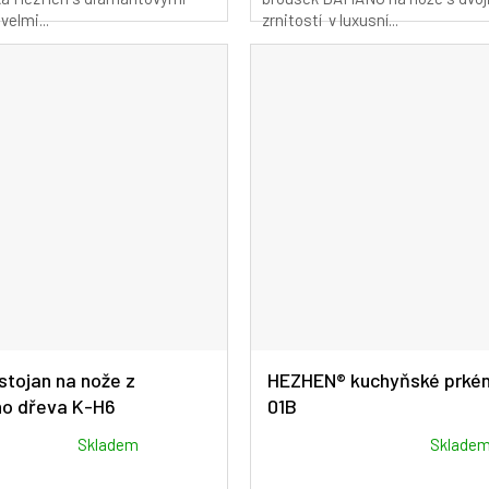
z
velmi...
zrnitostí v luxusní...
5
hvězdiček.
tojan na nože z
HEZHEN® kuchyňské prkén
ho dřeva K-H6
01B
Průměrné
Skladem
Sklade
hodnocení