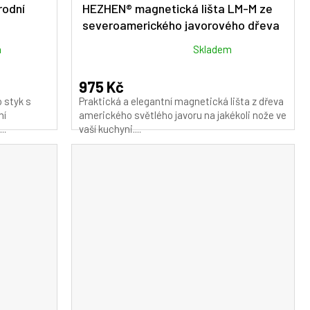
rodní
HEZHEN® magnetická lišta LM-M ze
severoamerického javorového dřeva
Průměrné
m
Skladem
hodnocení
produktu
975 Kč
je
 styk s
Praktická a elegantní magnetická lišta z dřeva
5,0
ní
amerického světlého javoru na jakékoli nože ve
z
..
vaší kuchyni....
5
hvězdiček.