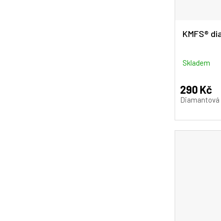
Renuwell
Tácek na sushi
KMFS® dia
ToGrill
Taška na nože
TRIVISA
Skladem
Teploměr na maso
WENMEICE
290 Kč
Vosk na dřevo
Diamantová 
Xinzuo
Základová deska pro brusné
systémy
Nástavce na broušení nožů
Mlýnky, solničky a pepřenky