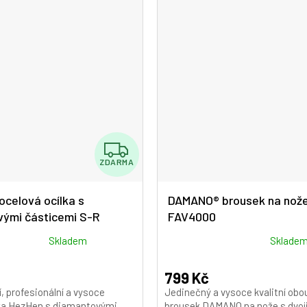
hvězdiček.
Z
ZDARMA
D
A
celová ocílka s
DAMANO® brousek na nož
ými částicemi S-R
FAV4000
R
M
Průměrné
Skladem
Sklade
hodnocení
A
produktu
799 Kč
je
í, profesionální a vysoce
Jedinečný a vysoce kvalitní obo
5,0
lka HezHen s diamantovými
brousek DAMANO na nože s dvoj