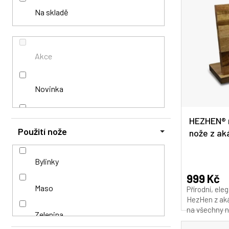
i
í
o
Na skladě
s
p
d
p
a
u
r
n
k
o
e
t
Akce
d
l
ů
u
k
Novinka
t
ů
HEZHEN® 
Vyrobeno v ČR
Použití nože
nože z ak
Průměrné
Bylinky
hodnocení
produktu
999 Kč
je
Maso
Přírodní, el
4,9
HezHen z aká
z
na všechny n
Zelenina
5