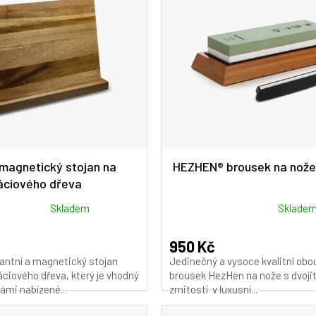
magnetický stojan na
HEZHEN® brousek na nože
áciového dřeva
Průměrné
Skladem
Sklade
hodnocení
produktu
950 Kč
je
egantní a magnetický stojan
Jedinečný a vysoce kvalitní obo
5,0
ciového dřeva, který je vhodný
brousek HezHen na nože s dvoji
z
ámi nabízené...
zrnitostí v luxusní...
5