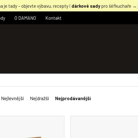
a je tady – objevte výbavu, recepty i
dárkové sady
pro šéfkuchaře →
ody
O DAMANO
Kontakt
Nejlevnější
Nejdražší
Nejprodávanější