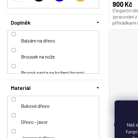
produktu
900 Kč
je
Elegantní dř
Pryskyřice
5,0
zpracování z
z
Doplněk
přihrádkami 
5
hvězdiček.
Balzám na dřevo
Brousek na nože
Brusná pasta na kožený brusný
pás
Materiál
Brusné pásy
Bukové dřevo
Dárkový kupon
Dřevo - javor
Držák na nože
Nůž délky
Náš e
fungov
Jasanové dřevo