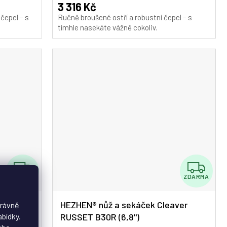
A
A
3 316 Kč
čepel – s
Ručně broušené ostří a robustní čepel – s
tímhle nasekáte vážně cokoliv.
Z
Z
ZDARMA
ZDARMA
D
D
A
A
leaver
HEZHEN® nůž a sekáček Cleaver
právně
abídky.
RUSSET B30R (6,8")
R
R