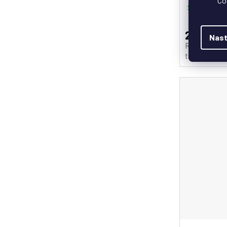
Co
Skladem
2 264 Kč
Nast
Ručně brouše
tímhle nasek