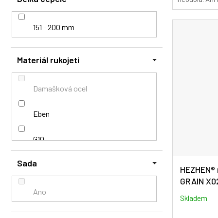
151 - 200 mm
Materiál rukojeti
Damašková ocel
Eben
G10
Sada
Micarta
HEZHEN® n
GRAIN X02
Olivové dřevo
Ano
Skladem
Padauk