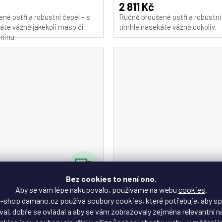
A
produktu
2 811 Kč
je
né ostří a robustní čepel – s
Ručně broušené ostří a robustní 
5,0
áte vážně jakékoli maso či
tímhle nasekáte vážně cokoliv.
z
eninu.
5
hvězdiček.
Z
ZDARMA
D
Bez cookies to není ono.
Aby se vám lépe nakupovalo, používáme na webu
cookies
.
A
ůž a sekáček Cleaver
HEZHEN® nůž a sekáček C
-shop damano.cz používá soubory cookies, které potřebuje, aby s
al, dobře se ovládal a aby se vám zobrazovaly zejména relevantní n
(7")
PLATANUS B30 (6,8")
R