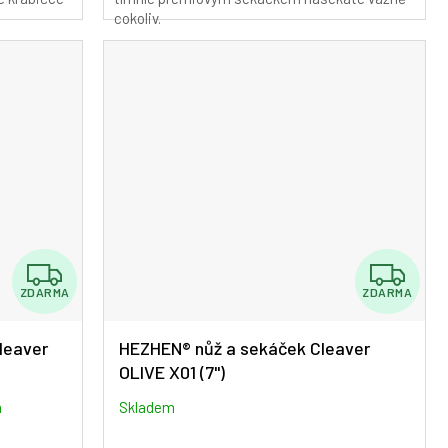
z
cokoliv.
5
hvězdiček.
Z
Z
ZDARMA
ZDARMA
D
D
A
A
leaver
HEZHEN® nůž a sekáček Cleaver
OLIVE X01 (7")
R
R
M
M
m
Skladem