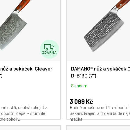
Z
ZDARMA
D
A
nůž a sekáček Cleaver
DAMANO® nůž a sekáček C
")
D-B13D (7")
R
M
Skladem
A
3 099 Kč
né ostří, odolná rukojeť z
Ručně broušené ostří a robustní 
robustní čepel – s tímhle
Sekání, krájení a drcení bude na
ně cokoliv.
hračka.