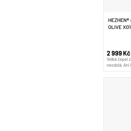
HEZHEN® 
OLIVE X01 
Průměrné
hodnocení
produktu
2 999 Kč
je
Velká čepel 
5,0
neodolá. Ani 
z
5
hvězdiček.