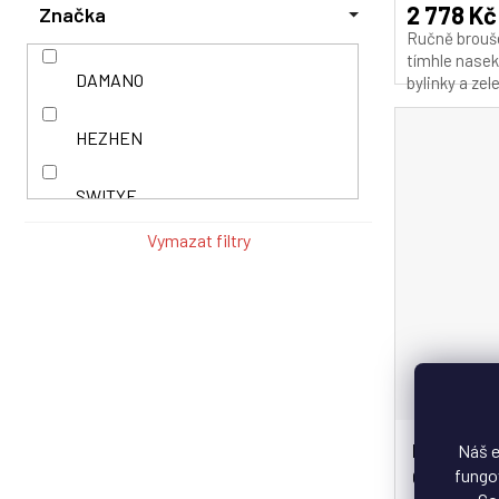
2 778 Kč
Značka
Ručně brouše
Palisandr
tímhle nasek
DAMANO
bylinky a zel
Platan
HEZHEN
Platanové dřevo
SWITYF
Pryskyřice
Vymazat filtry
Severoamerické pouštní dřevo
HEZHEN® n
Náš e
fungov
ONYX B1Z 