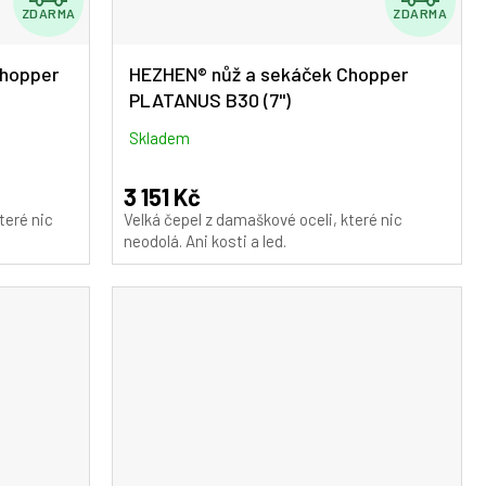
ZDARMA
ZDARMA
D
D
A
A
Chopper
HEZHEN® nůž a sekáček Chopper
PLATANUS B30 (7")
R
R
M
M
Skladem
A
A
3 151 Kč
teré nic
Velká čepel z damaškové oceli, které nic
neodolá. Ani kosti a led.