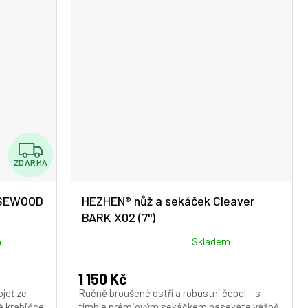
hvězdiček.
Z
ZDARMA
D
A
OSEWOOD
HEZHEN® nůž a sekáček Cleaver
BARK X02 (7")
R
M
Průměrné
m
Skladem
hodnocení
A
produktu
1 150 Kč
je
jeť ze
Ručně broušené ostří a robustní čepel – s
5,0
vé krabičce
tímhle prémiovým sekáčkem nasekáte vážně