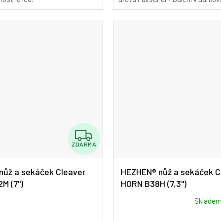
z
5
hvězdiček.
Z
ZDARMA
D
A
ůž a sekáček Cleaver
HEZHEN® nůž a sekáček C
M (7")
HORN B38H (7,3")
R
M
Průměrné
Sklade
hodnocení