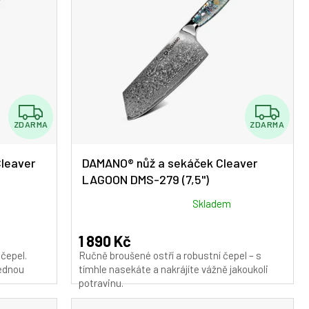
Z
Z
ZDARMA
ZDARMA
D
D
A
A
leaver
DAMANO® nůž a sekáček Cleaver
LAGOON DMS-279 (7,5")
R
R
M
M
Průměrné
Skladem
hodnocení
A
A
produktu
1 890 Kč
je
čepel.
Ručně broušené ostří a robustní čepel – s
5,0
jednou
tímhle nasekáte a nakrájíte vážně jakoukoli
z
potravinu.
5