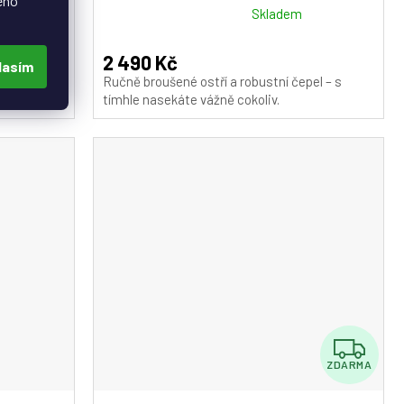
eho
M
M
Průměrné
m
Skladem
hodnocení
A
A
produktu
2 490 Kč
lasím
je
čepel – s
Ručně broušené ostří a robustní čepel – s
5,0
tímhle nasekáte vážně cokoliv.
z
5
hvězdiček.
Z
ZDARMA
D