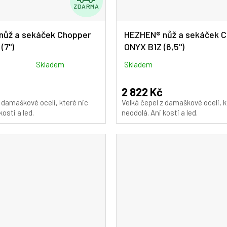
ZDARMA
D
A
nůž a sekáček Chopper
HEZHEN® nůž a sekáček 
(7")
ONYX B1Z (6,5")
R
M
Skladem
Skladem
A
2 822 Kč
z damaškové oceli, které nic
Velká čepel z damaškové oceli, k
kosti a led.
neodolá. Ani kosti a led.