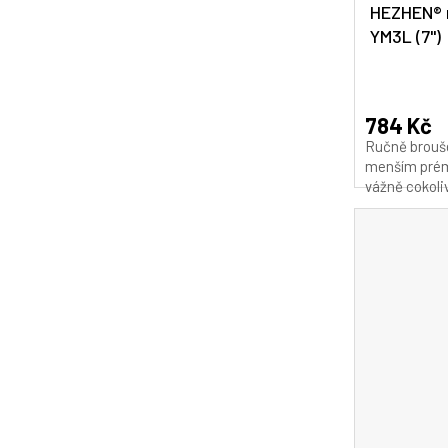
HEZHEN® n
YM3L (7")
Průměrné
hodnocení
produktu
784 Kč
je
Ručně brouše
5,0
menším pré
z
vážně cokoliv
5
hvězdiček.