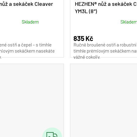
ůž a sekáček Cleaver
HEZHEN® nůž a sekáček C
YM3L (8")
Průměrné
Skladem
Sklade
hodnocení
produktu
835 Kč
je
né ostří a čepel – s tímhle
Ručně broušené ostří a robustní 
5,0
miovým sekáčkem nasekáte
tímhle prémiovým sekáčkem na
z
.
vážně cokoliv.
5
hvězdiček.
Z