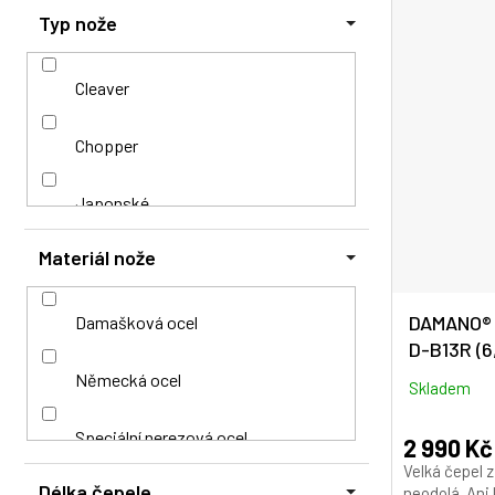
Typ nože
Ovoce
Ryby
Cleaver
Sekání
Chopper
Sýry
Japonské
Materiál nože
Zelenina
Japonský styl
Kuchařské
DAMANO® 
Damašková ocel
D-B13R (6
Řeznické
Německá ocel
Skladem
Řeznický
Speciální nerezová ocel
2 990 Kč
Velká čepel 
Délka čepele
Univerzální
neodolá. Ani 