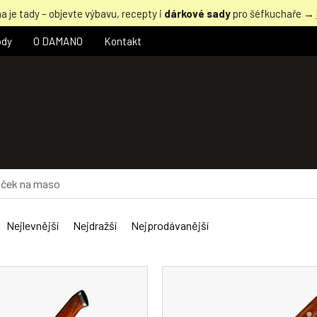
a je tady – objevte výbavu, recepty i
dárkové sady
pro šéfkuchaře →
ody
O DAMANO
Kontakt
ček na maso
Nejlevnější
Nejdražší
Nejprodávanější