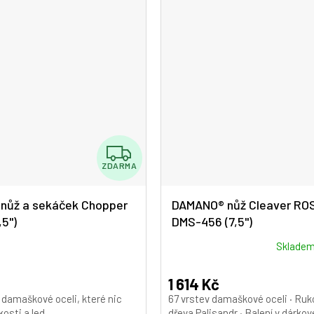
Z
ZDARMA
D
A
nůž a sekáček Chopper
DAMANO® nůž Cleaver R
,5")
DMS-456 (7,5")
R
M
Průměrné
Sklade
hodnocení
A
produktu
1 614 Kč
je
z damaškové oceli, které nic
67 vrstev damaškové oceli · Ruko
5,0
kosti a led.
dřeva Palisandr · Balení v dárko