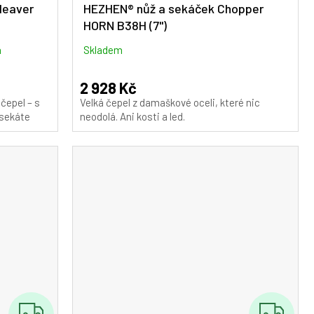
A
leaver
HEZHEN® nůž a sekáček Chopper
HORN B38H (7")
R
M
m
Skladem
A
2 928 Kč
čepel – s
Velká čepel z damaškové oceli, které nic
sekáte
neodolá. Ani kosti a led.
Z
Z