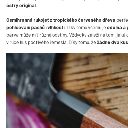
ostrý originál
.
Osmihranná rukojeť z tropického červeného dřeva
perfe
pohlcování pachů i vlhkosti
. Díky tomu všemu je
odolná a
barva může mít různé odstíny. Vždycky záleží na tom, jaká dř
v ruce kus poctivého řemesla. Díky tomu, že
žádné dva kus