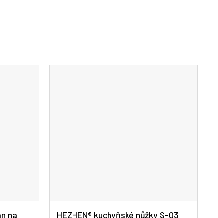
an na
HEZHEN® kuchyňské nůžky S-03