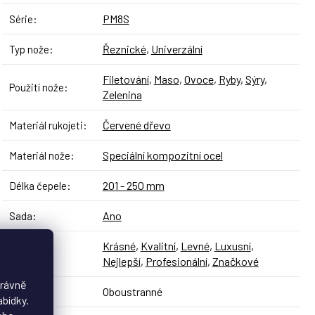
PM8S
Série
:
Řeznické
,
Univerzální
Typ nože
:
Filetování
,
Maso
,
Ovoce
,
Ryby
,
Sýry
,
Použití nože
:
Zelenina
Červené dřevo
Materiál rukojeti
:
Speciální kompozitní ocel
Materiál nože
:
201 - 250 mm
Délka čepele
:
Ano
Sada
:
Krásné
,
Kvalitní
,
Levné
,
Luxusní
,
Styl
:
Nejlepší
,
Profesionální
,
Značkové
právně
Oboustranné
Broušení
:
abídky.