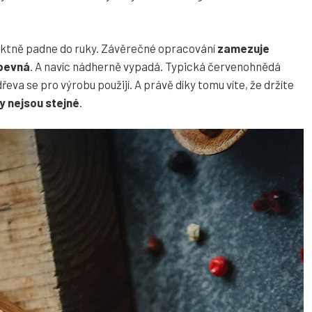
ktně padne do ruky. Závěrečné opracování
zamezuje
 pevná
. A navíc nádherně vypadá. Typická červenohnědá
eva se pro výrobu použijí. A právě díky tomu víte, že držíte
y nejsou stejné
.