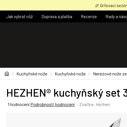
Přejít
🍖 Grilovací sezón
na
obsah
Jak vybrat nůž
Doprava a platba
Recenze
Rady a náv
Domů
Kuchyňské nože
Kuchyňské nože
Nerezové nože ze 
HEZHEN® kuchyňský set 3
Průměrné
1 hodnocení
Podrobnosti hodnocení
Značka:
Hezhen
hodnocení
produktu
je