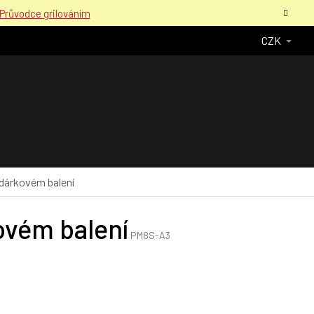
Průvodce grilováním
CZK
dárkovém balení
ovém balení
PM8S-A3