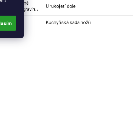
eho
Doporučené
U rukojeti dole
umístění gravíru
:
Kuchyňská sada nožů
Produkt
:
lasím