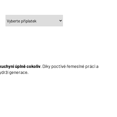
kuchyni úplně cokoliv
. Díky poctivé řemeslné práci a
vydrží generace.