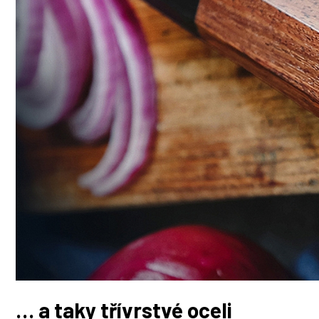
… a taky třívrstvé oceli