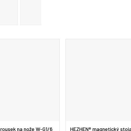
A
R
M
A
rousek na nože W-G1/6
HEZHEN® magnetický stoj