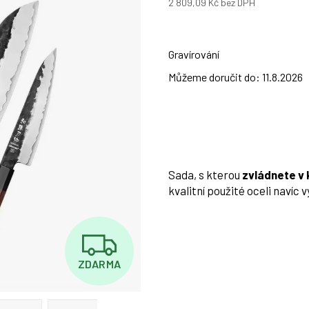
2 809,09 Kč
bez DPH
Měrná
cena:
Gravírování
Můžeme doručit do:
11.8.2026
Sada, s kterou
zvládnete v 
kvalitní použité oceli navíc 
Z
ZDARMA
D