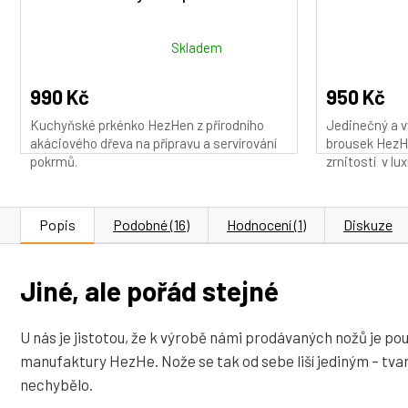
Průměrné
Průměrné
Skladem
hodnocení
hodnocení
produktu
produktu
990 Kč
950 Kč
je
je
Kuchyňské prkénko HezHen z přírodního
Jedinečný a v
5,0
5,0
akáciového dřeva na přípravu a servírování
brousek HezHe
z
z
pokrmů.
zrnitostí v lux
5
5
hvězdiček.
hvězdiček.
Popis
Podobné (16)
Hodnocení (1)
Diskuze
Jiné, ale pořád stejné
U nás je jistotou, že k výrobě námi prodávaných nožů je použ
manufaktury HezHe. Nože se tak od sebe liší jediným – tvare
nechybělo.