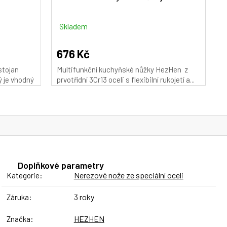
Skladem
676 Kč
stojan
Multifunkční kuchyňské nůžky HezHen z
ý je vhodný
prvotřídní 3Cr13 oceli s flexibilní rukojetí a...
Doplňkové parametry
Nerezové nože ze speciální oceli
Kategorie
:
3 roky
Záruka
:
HEZHEN
Značka
: