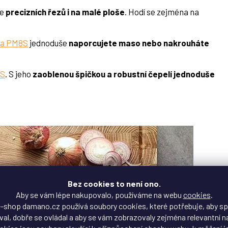
e
precizních řezů i na malé ploše
. Hodí se zejména na
ka PM8S
jednoduše
naporcujete maso nebo nakrouháte
8S
. S jeho
zaoblenou špičkou a robustní čepelí jednoduše
Bez cookies to není ono.
Aby se vám lépe nakupovalo, používáme na webu
cookies
.
-shop damano.cz používá soubory cookies, které potřebuje, aby s
al, dobře se ovládal a aby se vám zobrazovaly zejména relevantní n