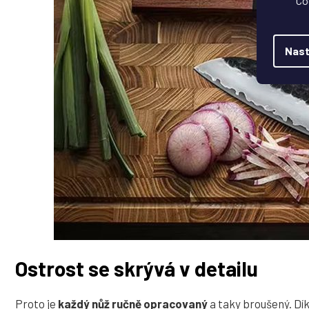
Co
Nast
Ostrost se skrývá v detailu
Proto je
každý nůž ručně opracovaný
a taky broušený. Dí