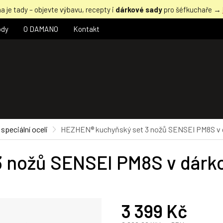
a je tady – objevte výbavu, recepty i
dárkové sady
pro šéfkuchaře →
ody
O DAMANO
Kontakt
speciální oceli
HEZHEN® kuchyňský set 3 nožů SENSEI PM8S v 
 nožů SENSEI PM8S v dárk
3 399 Kč