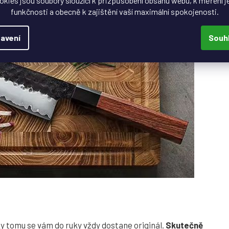
okies jsou soubory sloužící k přizpůsobení obsahu webu, k měření j
funkčnosti a obecně k zajištění vaší maximální spokojenosti.
avení
Souh
ky tomu se vám do ruky vždy dostane originál.
Skutečně