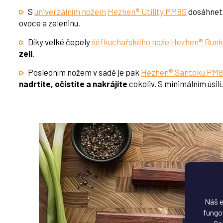
S
univerzálním nožem
Hezhen® Utility PM8S
dosáhnet
ovoce a zeleninu.
Díky velké čepely
šéfkuchařského nože
Hezhen® Bun
zelí
.
Posledním nožem v sadě je pak
Hezhen® Santoku PM
nadrtíte, očistíte a nakrájíte
cokoliv. S minimálním úsilí.
Náš e
fungov