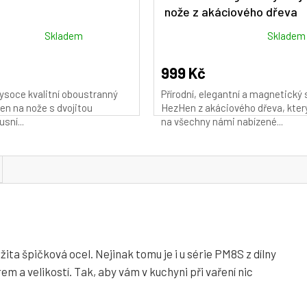
nože z akáciového dřeva
Průměrné
Skladem
Skladem
hodnocení
produktu
999 Kč
je
ysoce kvalitní oboustranný
Přírodní, elegantní a magnetický 
4,9
n na nože s dvojitou
HezHen z akáciového dřeva, kter
z
usní...
na všechny námi nabízené...
5
hvězdiček.
ita špičková ocel. Nejinak tomu je i u série PM8S z dílny
m a velikostí. Tak, aby vám v kuchyni při vaření nic