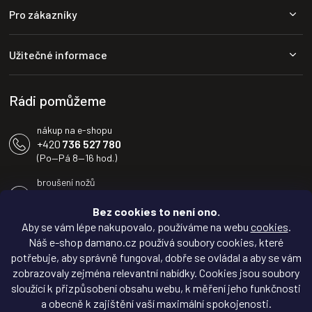
Z
Pro zákazníky
á
p
a
Užitečné informace
t
í
Rádi pomůžeme
nákup na e-shopu
+420
736 527 780
(Po—Pá 8—16 hod.)
broušení nožů
+420
604 233 936
(Po—Pá 8—16 hod.)
Bez cookies to není ono.
Aby se vám lépe nakupovalo, používáme na webu
cookies
.
info@damano.cz
Náš e-shop damano.cz používá soubory cookies, které
potřebuje, aby správně fungoval, dobře se ovládal a aby se vám
Sledujte novinky na
zobrazovaly zejména relevantní nabídky. Cookies jsou soubory
Facebooku
sloužící k přizpůsobení obsahu webu, k měření jeho funkčnosti
a obecně k zajištění vaší maximální spokojenosti.
Inspirujte se na