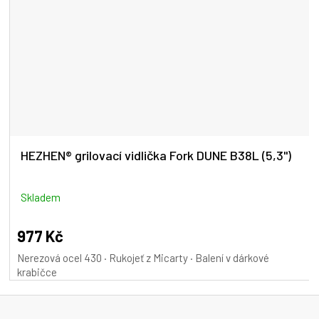
HEZHEN® grilovací vidlička Fork DUNE B38L (5,3")
Skladem
977 Kč
Nerezová ocel 430 · Rukojeť z Micarty · Balení v dárkové
krabičce