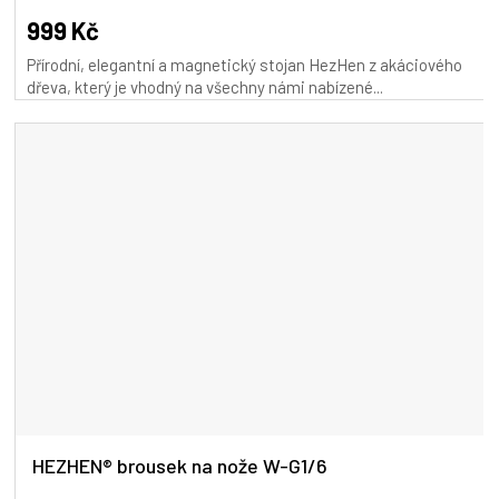
produktu
999 Kč
je
Přírodní, elegantní a magnetický stojan HezHen z akáciového
4,9
dřeva, který je vhodný na všechny námi nabízené...
z
5
hvězdiček.
HEZHEN® brousek na nože W-G1/6