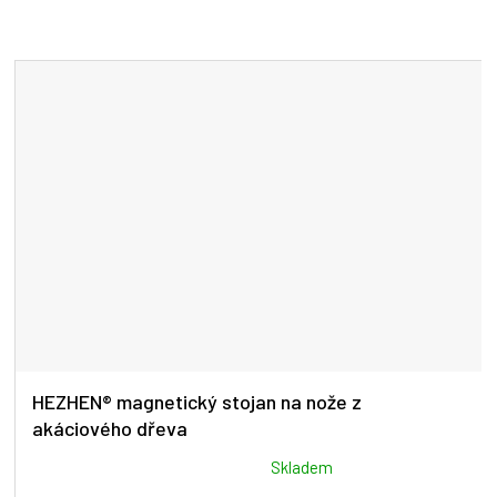
HEZHEN® magnetický stojan na nože z
akáciového dřeva
Průměrné
Skladem
hodnocení