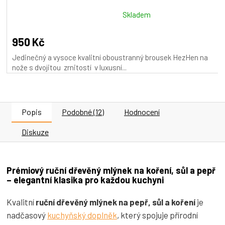
Průměrné
Skladem
hodnocení
produktu
950 Kč
je
Jedinečný a vysoce kvalitní oboustranný brousek HezHen na
5,0
nože s dvojitou zrnitostí v luxusní...
z
5
hvězdiček.
Popis
Podobné (12)
Hodnocení
Diskuze
Prémiový ruční dřevěný mlýnek na koření, sůl a pepř
– elegantní klasika pro každou kuchyni
Kvalitní
ruční dřevěný mlýnek na pepř, sůl a koření
je
nadčasový
kuchyňský doplněk
, který spojuje přírodní