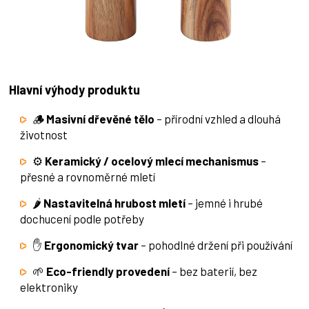
Hlavní výhody produktu
🪵
Masivní dřevěné tělo
– přírodní vzhled a dlouhá
životnost
⚙️
Keramický / ocelový mlecí mechanismus
–
přesné a rovnoměrné mletí
🌶️
Nastavitelná hrubost mletí
– jemné i hrubé
dochucení podle potřeby
✋
Ergonomický tvar
– pohodlné držení při používání
🌱
Eco-friendly provedení
– bez baterií, bez
elektroniky