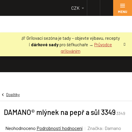
Přejít
CZK
na
obsah
🍖 Grilovací sezóna je tady – objevte výbavu, recepty
i
dárkové sady
pro šéfkuchaře →
Průvodce
grilováním
Doplňky
DAMANO® mlýnek na pepř a sůl 3349
3349
Průměrné
Neohodnoceno
Podrobnosti hodnocení
Značka:
Damano