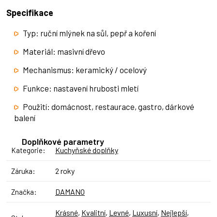
Specifikace
Typ: ruční mlýnek na sůl, pepř a koření
Materiál: masivní dřevo
Mechanismus: keramický / ocelový
Funkce: nastavení hrubosti mletí
Použití: domácnost, restaurace, gastro, dárkové
balení
Doplňkové parametry
Kuchyňské doplňky
Kategorie
:
2 roky
Záruka
:
DAMANO
Značka
:
Krásné
,
Kvalitní
,
Levné
,
Luxusní
,
Nejlepší
,