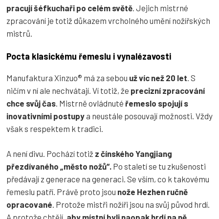
pracují šéfkuchaři po celém světě
. Jejich mistrné
zpracování je totiž důkazem vrcholného umění nožířských
mistrů.
Pocta klasickému řemeslu i vynalézavosti
Manufaktura Xinzuo® má za sebou
už víc než 20 let
. S
ničím v ní ale nechvátají. Ví totiž, že
precizní zpracování
chce svůj čas
. Mistrně ovládnuté
řemeslo spojují s
inovativními postupy
a neustále posouvají možnosti. Vždy
však s respektem k tradici.
A není divu. Pochází totiž
z čínského Yangjiang
přezdívaného „město nožů“.
Po staletí se tu zkušenosti
předávají z generace na generaci. Se vším, co k takovému
řemeslu patří. Právě proto jsou
nože Hezhen ručně
opracované
. Protože mistři nožíři jsou na svůj původ hrdí.
A protože chtějí,
aby místní byli naopak hrdí na ně
.