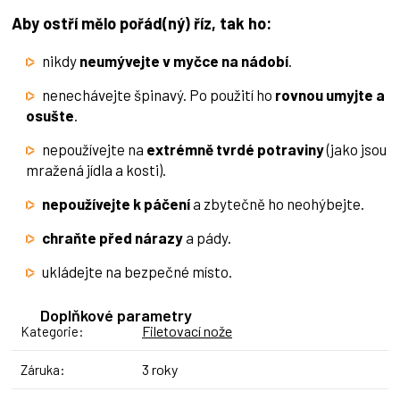
Aby ostří mělo pořád(ný) říz, tak ho:
nikdy
neumývejte v myčce na nádobí
.
nenechávejte špinavý. Po použití ho
rovnou umyjte a
osušte
.
nepoužívejte na
extrémně tvrdé potraviny
(jako jsou
mražená jídla a kosti).
nepoužívejte k páčení
a zbytečně ho neohýbejte.
chraňte před nárazy
a pády.
ukládejte na bezpečné místo.
Doplňkové parametry
Filetovací nože
Kategorie
:
3 roky
Záruka
: