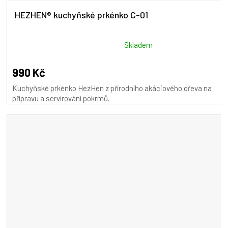
HEZHEN® kuchyňské prkénko C-01
Průměrné
Skladem
hodnocení
produktu
990 Kč
je
Kuchyňské prkénko HezHen z přírodního akáciového dřeva na
5,0
přípravu a servírování pokrmů.
z
5
hvězdiček.