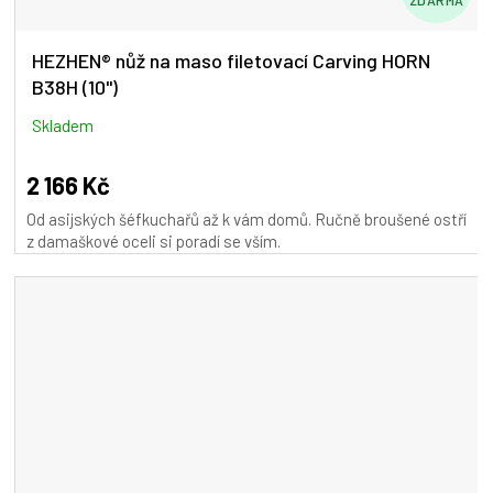
D
A
HEZHEN® nůž na maso filetovací Carving HORN
B38H (10")
R
M
Skladem
A
2 166 Kč
Od asijských šéfkuchařů až k vám domů. Ručně broušené ostří
z damaškové oceli si poradí se vším.