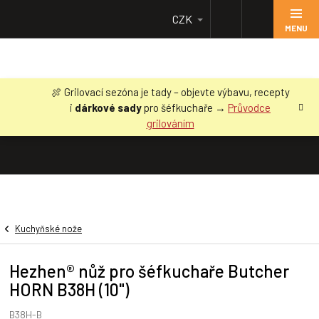
Přejít
CZK
na
obsah
🍖 Grilovací sezóna je tady – objevte výbavu, recepty
i
dárkové sady
pro šéfkuchaře →
Průvodce
grilováním
Kuchyňské nože
Hezhen® nůž pro šéfkuchaře Butcher
HORN B38H (10")
B38H-B