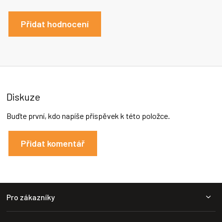
Přidat hodnocení
Diskuze
Buďte první, kdo napíše příspěvek k této položce.
Přidat komentář
Z
Pro zákazníky
á
p
a