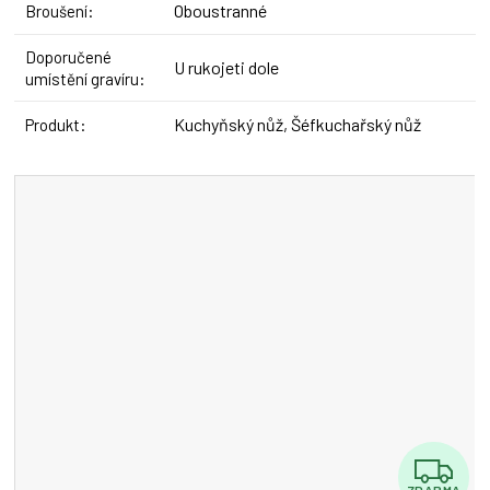
Oboustranné
Broušení
:
Doporučené
U rukojeti dole
umístění gravíru
:
Kuchyňský nůž, Šéfkuchařský nůž
Produkt
:
Z
ZDARMA