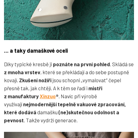
... a taky damaškové oceli
Díky typické kresbě ji
poznáte na první pohled
. Skládá se
z mnoha vrstev
, které se překládají a do sebe postupně
kovají.
Zkušení nožíři
jsou schopni „vymalovat“ čepel
přesně tak, jak chtějí. A k těm se řadí i
mistři
z manufaktury
Xinzuo
®
. Navíc při výrobě
využívají
nejmodernější tepelně vakuové zpracování,
které dodává
damašku
(ne)skutečnou odolnost a
pevnost
. Takže vydrží generace.