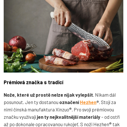
Prémiová značka s tradicí
Nože, které už prostě
nelze nijak vylepšit
. Nikam dál
posunout. Jen ty dostanou
označení
Hezhen
®
. Stojí za
nimi čínská manufaktura Xinzuo®. Pro svojí prémiovou
značku využívají
jen ty nejkvalitnější materiály
– od ostří
až po dokonale opracovanou rukojeť. S noži Hezhen® tak