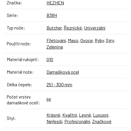
HEZHEN
Značka
:
B38H
Série
:
Butcher
,
Řeznické
,
Univerzální
Typ nože
:
Filetování
,
Maso
,
Ovoce
,
Ryby
,
Sýry
,
Použití nože
:
Zelenina
G10
Materiál rukojeti
:
Damašková ocel
Materiál nože
:
251 - 300 mm
Délka čepele
:
Počet vrstev
66
damaškové oceli
:
Krásné
,
Kvalitní
,
Levné
,
Luxusní
,
Styl
:
Nejlepší
,
Profesionální
,
Značkové