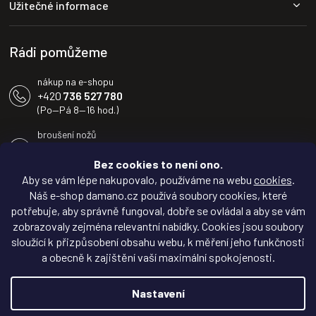
Užitečné informace
t
í
Rádi pomůžeme
nákup na e-shopu
+420
736 527 780
(Po—Pá 8—16 hod.)
broušení nožů
+420
604 233 936
(Po—Pá 8—16 hod.)
Bez cookies to není ono.
Aby se vám lépe nakupovalo, používáme na webu
cookies
.
info@damano.cz
Náš e-shop damano.cz používá soubory cookies, které
potřebuje, aby správně fungoval, dobře se ovládal a aby se vám
Sledujte novinky na
zobrazovaly zejména relevantní nabídky. Cookies jsou soubory
Facebooku
sloužící k přizpůsobení obsahu webu, k měření jeho funkčnosti
a obecně k zajištění vaší maximální spokojenosti.
Inspirujte se na
Instagramu
Nastavení