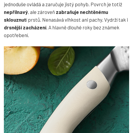
jednoduše ovládá a zaručuje jistý pohyb. Povrch je totiž
nepřilnavý
, ale zároveň
zabraňuje nechtěnému
sklouznut
í prstů. Nenasává vlhkost ani pachy. Vydrží tak i
drsnější zacházení
. A hlavně dlouhé roky bez známek
opotřebení.