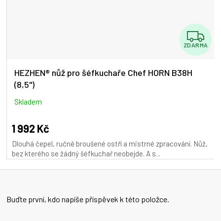
Z
ZDARMA
D
A
HEZHEN® nůž pro šéfkuchaře Chef HORN B38H
(8,5")
R
M
Skladem
A
1 992 Kč
Dlouhá čepel, ručně broušené ostří a mistrné zpracování. Nůž,
bez kterého se žádný šéfkuchař neobejde. A s...
Buďte první, kdo napíše příspěvek k této položce.