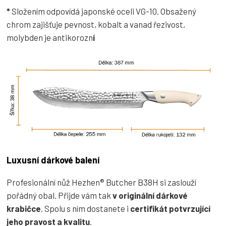
*
Složením odpovídá japonské oceli VG-10. Obsažený
chrom zajišťuje pevnost, kobalt a vanad řezivost,
molybden je antikorozn
í
Luxusní dárkové balení
Profesionální nůž Hezhen® Butcher B38H si zaslouží
pořádný obal. Přijde vám tak
v originální dárkové
krabičce
. Spolu s ním dostanete i
certifikát potvrzující
jeho pravost a kvalitu
.