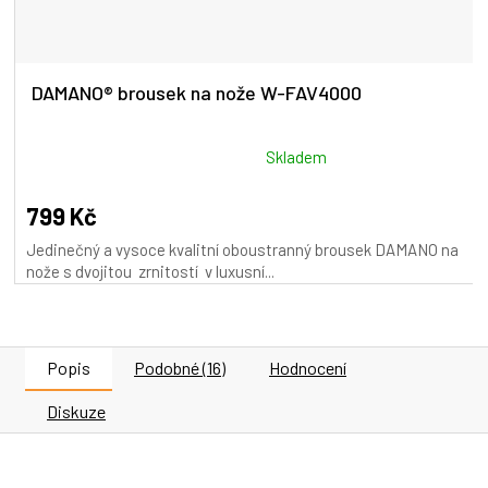
DAMANO® brousek na nože W-FAV4000
Průměrné
Skladem
hodnocení
produktu
799 Kč
je
Jedinečný a vysoce kvalitní oboustranný brousek DAMANO na
5,0
nože s dvojitou zrnitostí v luxusní...
z
5
hvězdiček.
Popis
Podobné (16)
Hodnocení
Diskuze