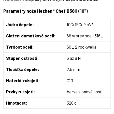
Parametry nože Hezhen® Chef B38H (10")
Jádro čepele:
10Cr15CoMoV*
Složení damaškové oceli:
66 vrstev oceli 316L
Tvrdost oceli:
60 ± 2 rockwella
Stupeň ostrosti:
6 až 8 N
Tloušťka čepele:
2,5 mm
Materiál rukojeti:
G10
Prvky rukojeti:
barva slonová kost
Hmotnost:
320 g