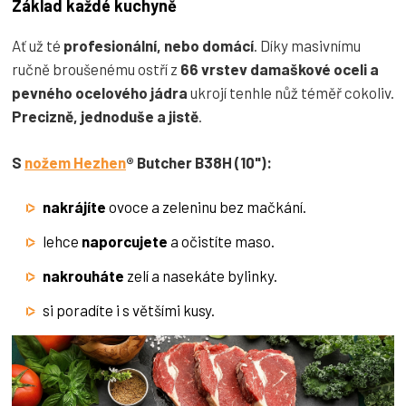
Základ každé kuchyně
Ať už té
profesionální, nebo domácí
. Díky masivnímu
ručně broušenému ostří z
66 vrstev damaškové oceli a
pevného ocelového jádra
ukrojí tenhle nůž téměř cokoliv.
Precizně, jednoduše a jistě
.
S
nožem Hezhen
® Butcher B38H (10"):
nakrájíte
ovoce a zeleninu bez mačkání.
lehce
naporcujete
a očistíte maso.
nakrouháte
zelí a nasekáte bylinky.
si poradíte i s většími kusy.