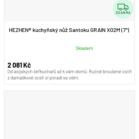
Z
ZDARMA
D
A
HEZHEN® kuchyňský nůž Santoku GRAIN X02M (7")
R
M
Průměrné
Skladem
hodnocení
A
produktu
2 081 Kč
je
Od asijských šéfkuchařů až k vám domů. Ručně broušené ostří
5,0
z damaškové oceli si poradí se vším.
z
5
hvězdiček.