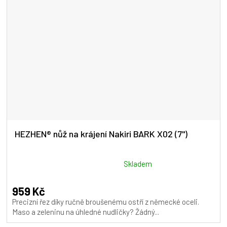
HEZHEN® nůž na krájení Nakiri BARK X02 (7")
Průměrné
Skladem
hodnocení
produktu
959 Kč
je
Precizní řez díky ručně broušenému ostří z německé oceli.
5,0
Maso a zeleninu na úhledné nudličky? Žádný...
z