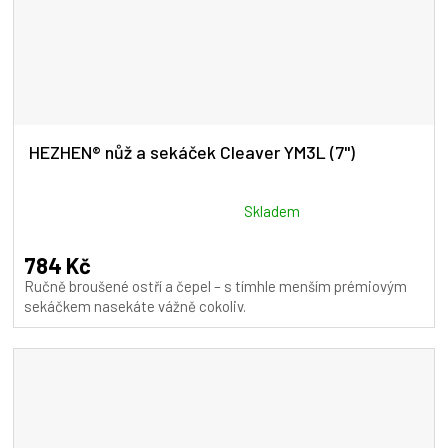
HEZHEN® nůž a sekáček Cleaver YM3L (7")
Průměrné
Skladem
hodnocení
produktu
784 Kč
je
Ručně broušené ostří a čepel – s tímhle menším prémiovým
5,0
sekáčkem nasekáte vážně cokoliv.
z
5
hvězdiček.