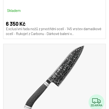
R
M
Skladem
A
6 350 Kč
Exclusivní řada nožů z prvotřídní oceli · 145 vrstev damaškové
oceli · Rukojeť z Carbonu · Dárkové balení v...
Z
ZDARMA