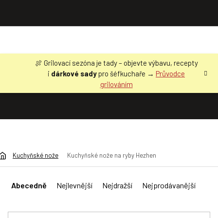
Přejít
🍖 Grilovací sezóna je tady – objevte výbavu, recepty
na
i
dárkové sady
pro šéfkuchaře →
Průvodce
obsah
grilováním
Kuchyňské nože
Kuchyňské nože na ryby Hezhen
Ř
a
Abecedně
Nejlevnější
Nejdražší
Nejprodávanější
z
e
n