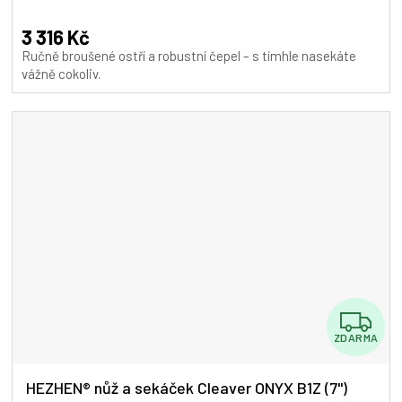
A
3 316 Kč
Ručně broušené ostří a robustní čepel – s tímhle nasekáte
vážně cokoliv.
Z
ZDARMA
D
A
HEZHEN® nůž a sekáček Cleaver ONYX B1Z (7")