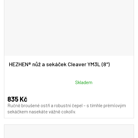
HEZHEN® nůž a sekáček Cleaver YM3L (8")
Průměrné
Skladem
hodnocení
produktu
835 Kč
je
Ručně broušené ostří a robustní čepel – s tímhle prémiovým
5,0
sekáčkem nasekáte vážně cokoliv.
z
5
hvězdiček.