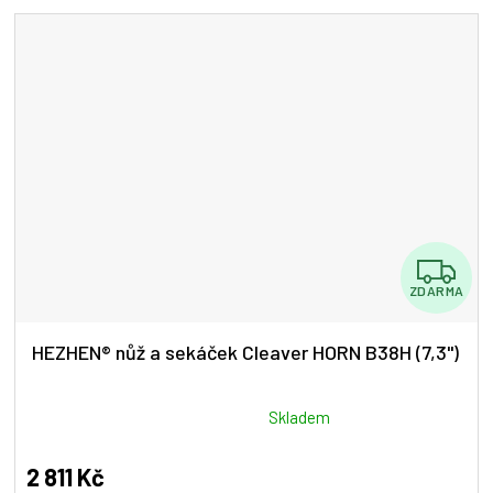
Z
ZDARMA
D
A
HEZHEN® nůž a sekáček Cleaver HORN B38H (7,3")
R
M
Průměrné
Skladem
hodnocení
A
produktu
2 811 Kč
je