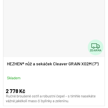
Z
ZDARMA
D
A
HEZHEN® nůž a sekáček Cleaver GRAIN X02M (7")
R
M
Skladem
A
2 778 Kč
Ručně broušené ostří a robustní čepel – s tímhle nasekáte
vážně jakékoli maso či bylinky a zeleninu.