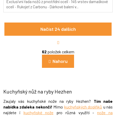
Exclusivní řada nožů z prvotřídní oceli · 145 vrstev damaškové
oceli · Rukojeť z Carbonu · Dárkové balení v...
Načíst 24 dalších
S
t
r
O
á
62
položek celkem
v
n
l
k
Nahoru
á
o
d
v
a
á
c
n
í
í
p
Kuchyňský nůž na ryby Hezhen
r
v
k
Zaujaly vás kuchyňské nože na ryby Hezhen?
Tím naše
y
nabídka zdaleka nekončí!
Mimo
kuchyňských doplňků
u nás
v
najdete i
kuchyňské nože
pro různá využití -
nože na
ý