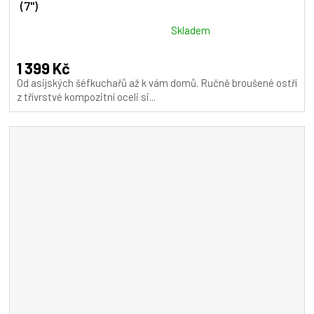
(7")
R
M
Průměrné
Skladem
hodnocení
A
produktu
1 399 Kč
je
Od asijských šéfkuchařů až k vám domů. Ručně broušené ostří
5,0
z třívrstvé kompozitní oceli si...
z
5
hvězdiček.