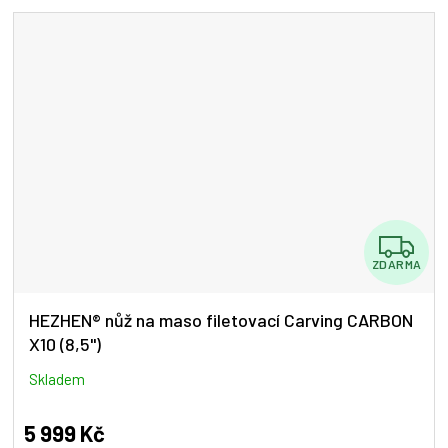
5
hvězdiček.
Z
ZDARMA
D
A
HEZHEN® nůž na maso filetovací Carving CARBON
X10 (8,5")
R
M
Skladem
A
5 999 Kč