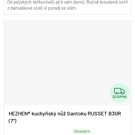
Od asijských šéfkuchařů až k vám domů. Ručně broušené ostří
5,0
z damaškové oceli si poradí se vším.
z
5
hvězdiček.
Z
ZDARMA
D
A
HEZHEN® kuchyňský nůž Santoku RUSSET B30R
(7")
R
M
Průměrné
Skladem