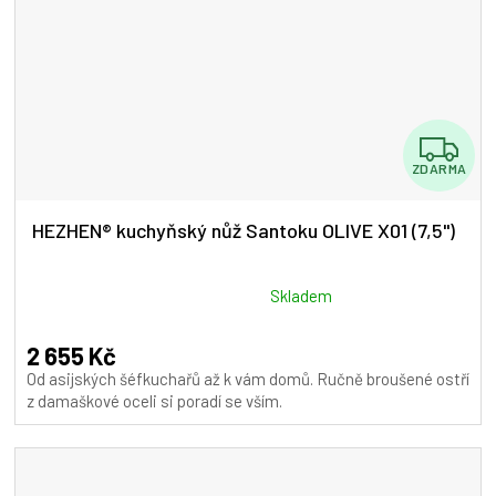
Z
ZDARMA
D
A
HEZHEN® kuchyňský nůž Santoku OLIVE X01 (7,5")
R
M
Průměrné
Skladem
hodnocení
A
produktu
2 655 Kč
je
Od asijských šéfkuchařů až k vám domů. Ručně broušené ostří
5,0
z damaškové oceli si poradí se vším.
z
5
hvězdiček.