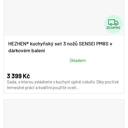
Z
ZDARMA
D
A
HEZHEN® kuchyňský set 3 nožů SENSEI PM8S v
dárkovém balení
R
M
Průměrné
Skladem
hodnocení
A
produktu
3 399 Kč
je
Sada, s kterou zvládnete v kuchyni úplně cokoliv. Díky poctivé
5,0
řemeslné práci a kvalitní použité oceli...
z
5
hvězdiček.