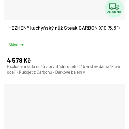
Z
ZDARMA
D
A
HEZHEN® kuchyňský nůž Steak CARBON X10 (5,5")
R
M
Skladem
A
4 578 Kč
Exclusivní řada nožů z prvotřídní oceli · 145 vrstev damaškové
oceli · Rukojeť z Carbonu · Dárkové balení v...