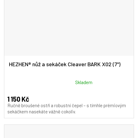
HEZHEN® nůž a sekáček Cleaver BARK X02 (7")
Průměrné
Skladem
hodnocení
produktu
1 150 Kč
je
Ručně broušené ostří a robustní čepel – s tímhle prémiovým
5,0
sekáčkem nasekáte vážně cokoliv.
z
5
hvězdiček.