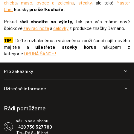
chleba
,
maso
,
ovoce a zeleninu
,
steaky
, ale také
Master
p
Chef
kousky
pro šéfkuchaře.
i
s
Pokud
rádi chodíte na výlety
, tak pro vás máme nově
u
špičkové
zavírací nože
a
čelovky
z produkce značky Damano.
TIP:
Dejte rozbalenému a vrácenému zboží šanci najít nového
majitele a
ušetřete stovky korun
nákupem z
kategorie
DRUHÁ ŠANCE!
Z
Pro zákazníky
á
p
a
Užitečné informace
t
í
Rádi pomůžeme
nákup na e-shopu
+420
736 527 780
(Po—Pá 8—16 hod.)