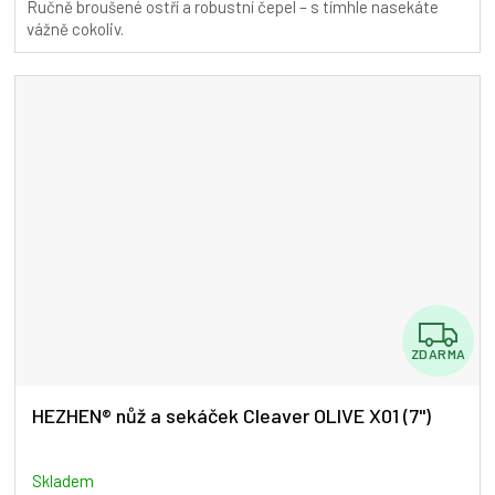
Ručně broušené ostří a robustní čepel – s tímhle nasekáte
5,0
vážně cokoliv.
z
5
hvězdiček.
Z
ZDARMA
D
A
HEZHEN® nůž a sekáček Cleaver OLIVE X01 (7")
R
M
Skladem