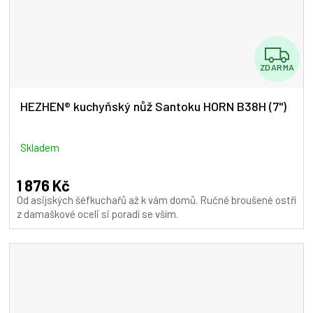
Z
ZDARMA
D
A
HEZHEN® kuchyňský nůž Santoku HORN B38H (7")
R
M
Skladem
A
1 876 Kč
Od asijských šéfkuchařů až k vám domů. Ručně broušené ostří
z damaškové oceli si poradí se vším.