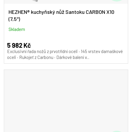
D
A
HEZHEN® kuchyňský nůž Santoku CARBON X10
(7,5")
R
M
Skladem
A
5 982 Kč
Exclusivní řada nožů z prvotřídní oceli · 145 vrstev damaškové
oceli · Rukojeť z Carbonu · Dárkové balení v...