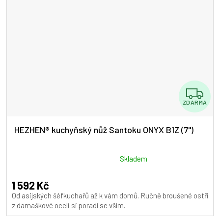
Z
ZDARMA
D
A
HEZHEN® kuchyňský nůž Santoku ONYX B1Z (7")
R
M
Průměrné
Skladem
hodnocení
A
produktu
1 592 Kč
je
Od asijských šéfkuchařů až k vám domů. Ručně broušené ostří
5,0
z damaškové oceli si poradí se vším.
z