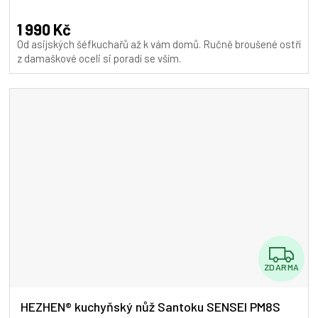
hodnocení
A
produktu
1 990 Kč
je
Od asijských šéfkuchařů až k vám domů. Ručně broušené ostří
5,0
z damaškové oceli si poradí se vším.
z
5
hvězdiček.
Z
ZDARMA
D
A
HEZHEN® kuchyňský nůž Santoku SENSEI PM8S