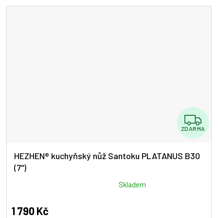
5
hvězdiček.
Z
ZDARMA
D
A
HEZHEN® kuchyňský nůž Santoku PLATANUS B30
(7")
R
M
Průměrné
Skladem
hodnocení
A
produktu
1 790 Kč
je