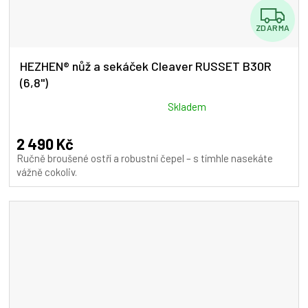
Z
ZDARMA
D
A
HEZHEN® nůž a sekáček Cleaver RUSSET B30R
(6,8")
R
M
Průměrné
Skladem
hodnocení
A
produktu
2 490 Kč
je
Ručně broušené ostří a robustní čepel – s tímhle nasekáte
5,0
vážně cokoliv.
z
5
hvězdiček.