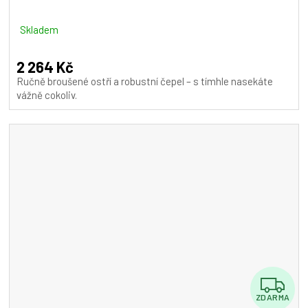
R
M
Skladem
A
2 264 Kč
Ručně broušené ostří a robustní čepel – s tímhle nasekáte
vážně cokoliv.
Z
ZDARMA