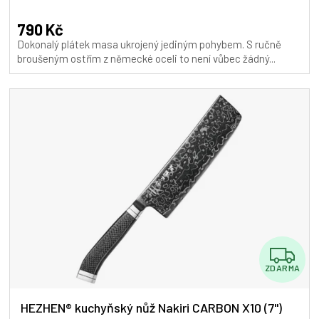
hodnocení
produktu
790 Kč
je
Dokonalý plátek masa ukrojený jediným pohybem. S ručně
5,0
broušeným ostřím z německé oceli to není vůbec žádný...
z
5
hvězdiček.
Z
ZDARMA
D
A
HEZHEN® kuchyňský nůž Nakiri CARBON X10 (7")