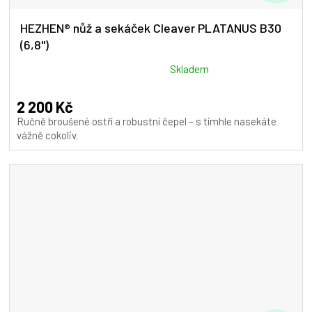
D
A
HEZHEN® nůž a sekáček Cleaver PLATANUS B30
(6,8")
R
M
Průměrné
Skladem
hodnocení
A
produktu
2 200 Kč
je
Ručně broušené ostří a robustní čepel – s tímhle nasekáte
5,0
vážně cokoliv.
z
5
hvězdiček.