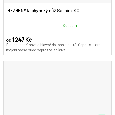
HEZHEN® kuchyňský nůž Sashimi SO
Průměrné
Skladem
hodnocení
produktu
1 247 Kč
od
je
Dlouhá, nepřilnavá a hlavně dokonale ostrá. Čepel, s kterou
5,0
krájení masa bude naprostá lahůdka.
z
5
hvězdiček.