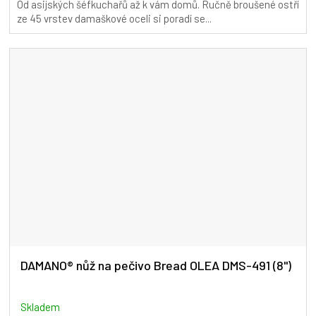
Od asijských šéfkuchařů až k vám domů. Ručně broušené ostří
5,0
ze 45 vrstev damaškové oceli si poradí se...
z
5
hvězdiček.
DAMANO® nůž na pečivo Bread OLEA DMS-491 (8")
Skladem