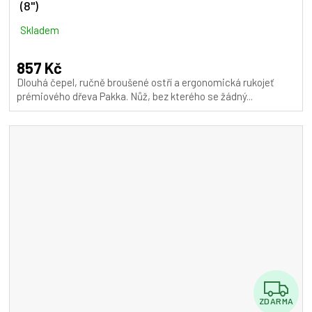
(8")
Skladem
857 Kč
Dlouhá čepel, ručně broušené ostří a ergonomická rukojeť
prémiového dřeva Pakka. Nůž, bez kterého se žádný...
Z
ZDARMA