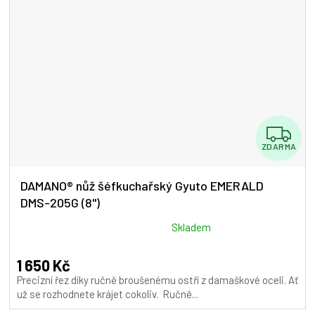
Z
ZDARMA
D
A
DAMANO® nůž šéfkuchařský Gyuto EMERALD
DMS-205G (8")
R
M
Průměrné
Skladem
hodnocení
A
produktu
1 650 Kč
je
Precizní řez díky ručně broušenému ostří z damaškové oceli. Ať
5,0
už se rozhodnete krájet cokoliv. Ručně...
z