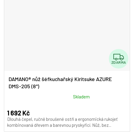
Z
ZDARMA
D
A
DAMANO® nůž šéfkuchařský Kiritsuke AZURE
DMS-205 (8")
R
M
Průměrné
Skladem
hodnocení
A
produktu
1 692 Kč
je
Dlouhá čepel, ručně broušené ostří a ergonomická rukojeť
5,0
kombinovaná dřevem a barevnou pryskyřicí. Nůž, bez...
z