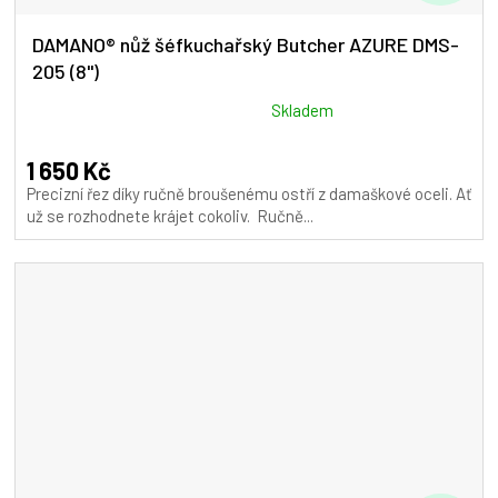
D
A
DAMANO® nůž šéfkuchařský Butcher AZURE DMS-
205 (8")
R
M
Průměrné
Skladem
hodnocení
A
produktu
1 650 Kč
je
Precizní řez díky ručně broušenému ostří z damaškové oceli. Ať
5,0
už se rozhodnete krájet cokoliv. Ručně...
z
5
hvězdiček.