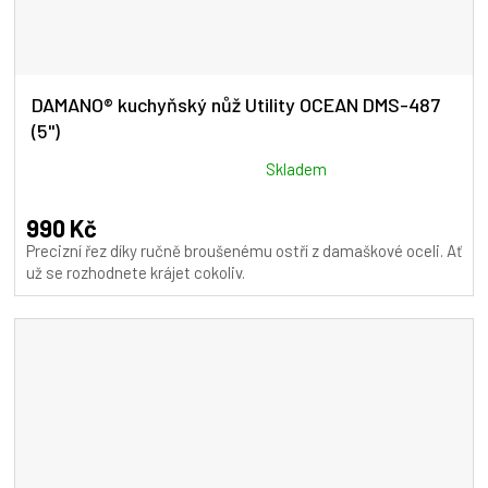
DAMANO® kuchyňský nůž Utility OCEAN DMS-487
(5")
Průměrné
Skladem
hodnocení
produktu
990 Kč
je
Precizní řez díky ručně broušenému ostří z damaškové oceli. Ať
5,0
už se rozhodnete krájet cokoliv.
z
5
hvězdiček.