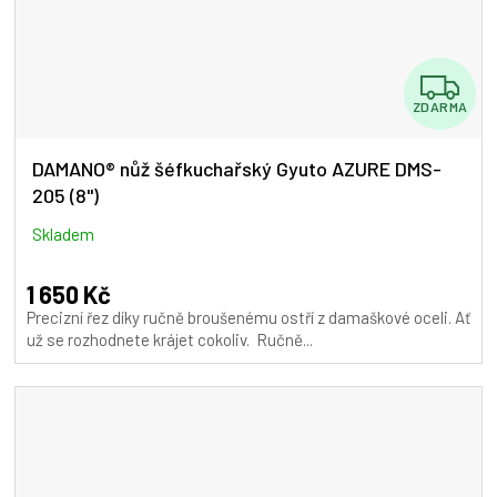
Z
ZDARMA
D
A
DAMANO® nůž šéfkuchařský Gyuto AZURE DMS-
205 (8")
R
M
Skladem
A
1 650 Kč
Precizní řez díky ručně broušenému ostří z damaškové oceli. Ať
už se rozhodnete krájet cokoliv. Ručně...