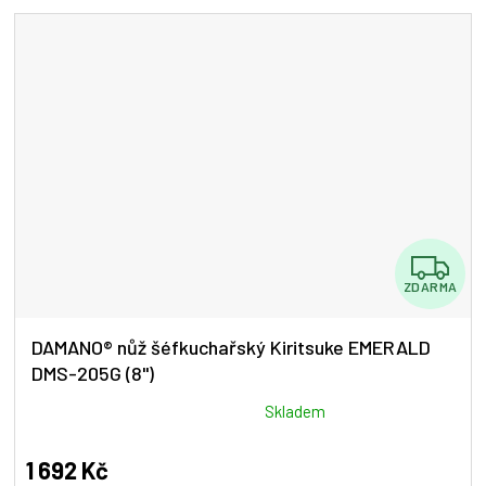
5
hvězdiček.
Z
ZDARMA
D
A
DAMANO® nůž šéfkuchařský Kiritsuke EMERALD
DMS-205G (8")
R
M
Průměrné
Skladem
hodnocení
A
produktu
1 692 Kč
je