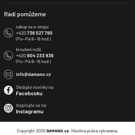
í
p
i
Rádi pomůžeme
s
u
nákup na e-shopu
+420
736 527 780
(Po—Pá 8—16 hod.)
broušení nožů
+420
604 233 936
(Po—Pá 8—16 hod.)
info@damano.cz
Sledujte novinky na
Facebooku
Inspirujte se na
Instagramu
Copyright 2026
DAMANO.cz
. Všechna práva vyhrazena.