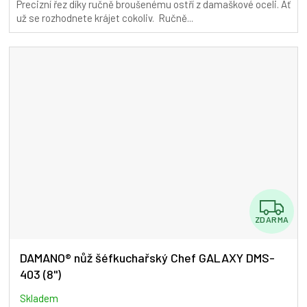
Precizní řez díky ručně broušenému ostří z damaškové oceli. Ať
5,0
už se rozhodnete krájet cokoliv. Ručně...
z
5
hvězdiček.
Z
ZDARMA
D
A
DAMANO® nůž šéfkuchařský Chef GALAXY DMS-
403 (8")
R
M
Skladem