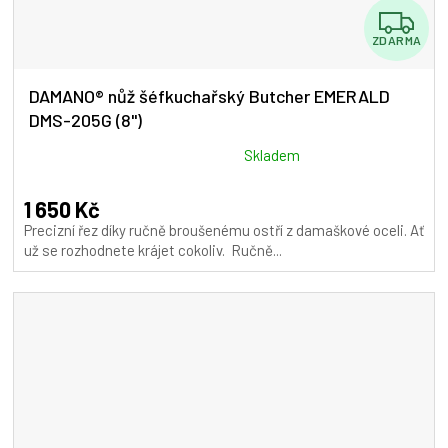
Z
ZDARMA
D
A
DAMANO® nůž šéfkuchařský Butcher EMERALD
DMS-205G (8")
R
M
Průměrné
Skladem
hodnocení
A
produktu
1 650 Kč
je
Precizní řez díky ručně broušenému ostří z damaškové oceli. Ať
5,0
už se rozhodnete krájet cokoliv. Ručně...
z
5
hvězdiček.