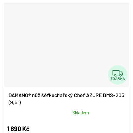
5
hvězdiček.
Z
ZDARMA
D
A
DAMANO® nůž šéfkuchařský Chef AZURE DMS-205
(9,5")
R
M
Průměrné
Skladem
hodnocení
A
produktu
1 690 Kč
je