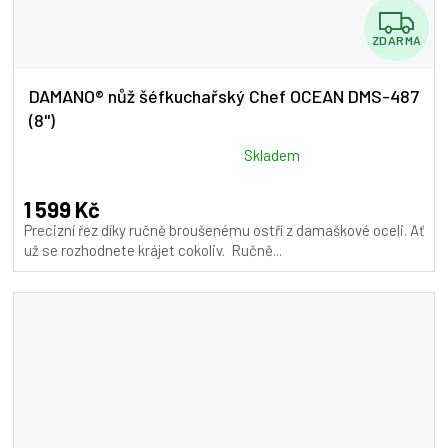
Z
ZDARMA
D
A
DAMANO® nůž šéfkuchařský Chef OCEAN DMS-487
(8")
R
M
Průměrné
Skladem
hodnocení
A
produktu
1 599 Kč
je
Precizní řez díky ručně broušenému ostří z damaškové oceli. Ať
5,0
už se rozhodnete krájet cokoliv. Ručně...
z
5
hvězdiček.