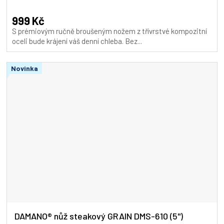
999 Kč
S prémiovým ručně broušeným nožem z třívrstvé kompozitní
oceli bude krájení váš denní chleba. Bez...
Novinka
DAMANO® nůž steakový GRAIN DMS-610 (5")