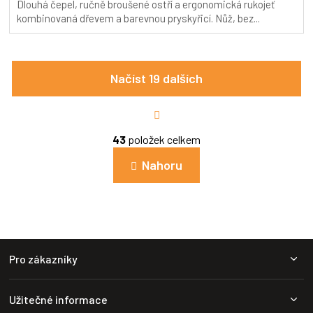
Dlouhá čepel, ručně broušené ostří a ergonomická rukojeť
5,0
kombinovaná dřevem a barevnou pryskyřicí. Nůž, bez...
z
5
hvězdiček.
Načíst 19 dalších
S
t
r
O
á
43
položek celkem
v
n
l
k
Nahoru
á
o
d
v
a
á
c
n
í
í
p
Z
r
Pro zákazníky
v
á
k
p
y
a
v
Užitečné informace
t
ý