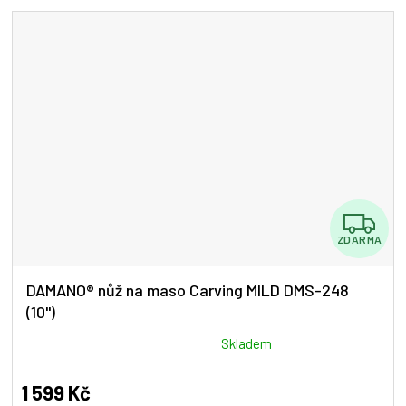
Z
ZDARMA
D
A
DAMANO® nůž na maso Carving MILD DMS-248
(10")
R
M
Průměrné
Skladem
hodnocení
A
produktu
1 599 Kč
je