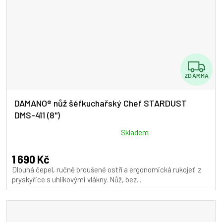
Z
ZDARMA
D
A
DAMANO® nůž šéfkuchařský Chef STARDUST
DMS-411 (8")
R
M
Průměrné
Skladem
hodnocení
A
produktu
1 690 Kč
je
Dlouhá čepel, ručně broušené ostří a ergonomická rukojeť z
5,0
pryskyřice s uhlíkovými vlákny. Nůž, bez...
z
5
hvězdiček.