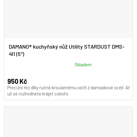
DAMANO® kuchyňský nůž Utility STARDUST DMS-
411 (5")
Průměrné
Skladem
hodnocení
produktu
950 Kč
je
Precizní řez díky ručně broušenému ostří z damaškové oceli. Ať
5,0
už se rozhodnete krájet cokoliv.
z
5
hvězdiček.