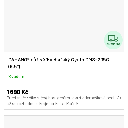
Z
ZDARMA
D
A
DAMANO® nůž šéfkuchařský Gyuto DMS-205G
(9,5")
R
M
Skladem
A
1 690 Kč
Precizní řez díky ručně broušenému ostří z damaškové oceli. Ať
už se rozhodnete krájet cokoliv. Ručně...