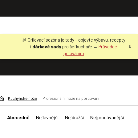
Přejít
🍖 Grilovací sezóna je tady – objevte výbavu, recepty
na
i
dárkové sady
pro šéfkuchaře →
Průvodce
obsah
grilováním
Kuchyňské nože
Profesionální nože na porcování
Ř
a
Abecedně
Nejlevnější
Nejdražší
Nejprodávanější
z
e
n