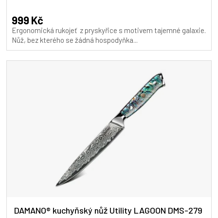
hodnocení
produktu
999 Kč
je
Ergonomická rukojeť z pryskyřice s motivem tajemné galaxie.
5,0
Nůž, bez kterého se žádná hospodyňka...
z
5
hvězdiček.
DAMANO® kuchyňský nůž Utility LAGOON DMS-279