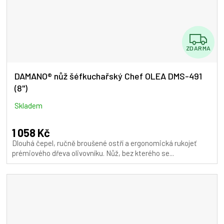
Z
ZDARMA
D
A
DAMANO® nůž šéfkuchařský Chef OLEA DMS-491
(8")
R
M
Skladem
A
1 058 Kč
Dlouhá čepel, ručně broušené ostří a ergonomická rukojeť
prémiového dřeva olivovníku. Nůž, bez kterého se...