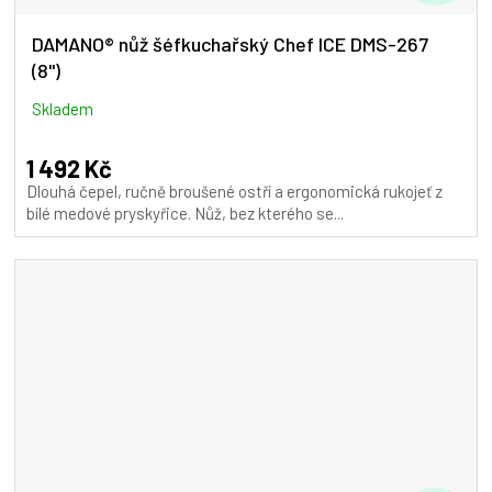
D
A
DAMANO® nůž šéfkuchařský Chef ICE DMS-267
(8")
R
M
Skladem
A
1 492 Kč
Dlouhá čepel, ručně broušené ostří a ergonomická rukojeť z
bílé medové pryskyřice. Nůž, bez kterého se...