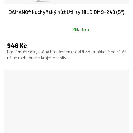
DAMANO® kuchyňský nůž Utility MILD DMS-248 (5")
Průměrné
Skladem
hodnocení
produktu
946 Kč
je
Precizní řez díky ručně broušenému ostří z damaškové oceli. Ať
5,0
už se rozhodnete krájet cokoliv.
z
5
hvězdiček.