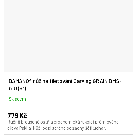
DAMANO® nůž na filetování Carving GRAIN DMS-
610 (8")
Skladem
779 Kč
Ručně broušené ostří a ergonomická rukojeť prémiového
dřeva Pakka. Nůž, bez kterého se žádný šéfkuchař...