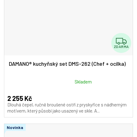
Z
ZDARMA
D
A
DAMANO® kuchyňský set DMS-262 (Chef + ocílka)
R
M
Průměrné
Skladem
hodnocení
A
produktu
2 255 Kč
je
Dlouhá čepel, ručně broušené ostří z pryskyřice s nádherným
5,0
motivem, který působí jako usazený ve skle. A...
z
5
Novinka
hvězdiček.