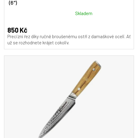
(6")
Průměrné
Skladem
hodnocení
produktu
850 Kč
je
Precizní řez díky ručně broušenému ostří z damaškové oceli. Ať
5,0
už se rozhodnete krájet cokoliv.
z
5
hvězdiček.