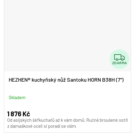
Z
ZDARMA
D
A
HEZHEN® kuchyňský nůž Santoku HORN B38H (7")
R
M
Skladem
A
1 876 Kč
Od asijských šéfkuchařů až k vám domů. Ručně broušené ostří
z damaškové oceli si poradí se vším.