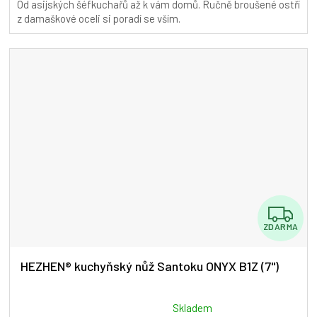
Od asijských šéfkuchařů až k vám domů. Ručně broušené ostří
5,0
z damaškové oceli si poradí se vším.
z
5
hvězdiček.
Z
ZDARMA
D
A
HEZHEN® kuchyňský nůž Santoku ONYX B1Z (7")
R
M
Průměrné
Skladem