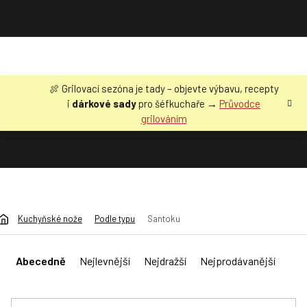
Přejít
🍖 Grilovací sezóna je tady – objevte výbavu, recepty
na
i
dárkové sady
pro šéfkuchaře →
Průvodce
obsah
grilováním
Kuchyňské nože
Podle typu
Santoku
Ř
a
Abecedně
Nejlevnější
Nejdražší
Nejprodávanější
z
e
n