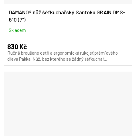
DAMANO® nůž šéfkuchařský Santoku GRAIN DMS-
610 (7")
Skladem
830 Kč
Ručně broušené ostří a ergonomická rukojeť prémiového
dřeva Pakka. Nůž, bez kterého se žádný šéfkuchař...