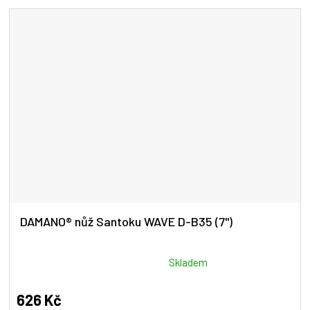
5
hvězdiček.
DAMANO® nůž Santoku WAVE D-B35 (7")
Průměrné
Skladem
hodnocení
produktu
626 Kč
je