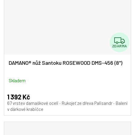
Z
ZDARMA
D
A
DAMANO® nůž Santoku ROSEWOOD DMS-456 (8")
R
M
Skladem
A
1 392 Kč
67 vrstev damaškové oceli · Rukojeť ze dřeva Palisandr · Balení
v dárkové krabičce