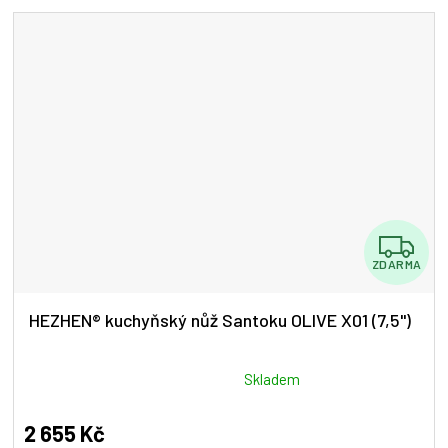
Z
ZDARMA
D
A
HEZHEN® kuchyňský nůž Santoku OLIVE X01 (7,5")
R
M
Průměrné
Skladem
hodnocení
A
produktu
2 655 Kč
je