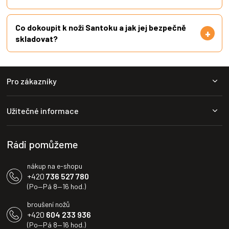
Co dokoupit k noži Santoku a jak jej bezpečně
skladovat?
Z
Pro zákazníky
á
p
a
Užitečné informace
t
í
Rádi pomůžeme
nákup na e-shopu
+420
736 527 780
(Po—Pá 8—16 hod.)
broušení nožů
+420
604 233 936
(Po—Pá 8—16 hod.)