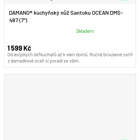
D
A
DAMANO® kuchyňský nůž Santoku OCEAN DMS-
487 (7")
R
M
Průměrné
Skladem
hodnocení
A
produktu
1 599 Kč
je
Od asijských šéfkuchařů až k vám domů. Ručně broušené ostří
5,0
z damaškové oceli si poradí se vším.
z
5
hvězdiček.