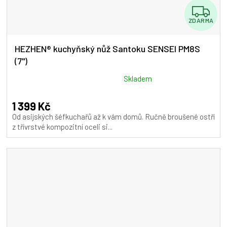
Z
ZDARMA
D
A
HEZHEN® kuchyňský nůž Santoku SENSEI PM8S
(7")
R
M
Průměrné
Skladem
hodnocení
A
produktu
1 399 Kč
je
Od asijských šéfkuchařů až k vám domů. Ručně broušené ostří
5,0
z třívrstvé kompozitní oceli si...
z
5
hvězdiček.