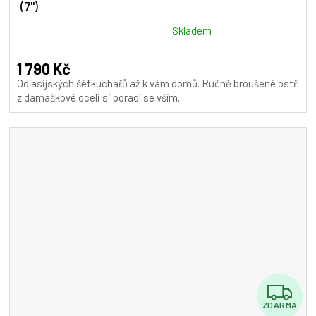
(7")
R
M
Průměrné
Skladem
hodnocení
A
produktu
1 790 Kč
je
Od asijských šéfkuchařů až k vám domů. Ručně broušené ostří
5,0
z damaškové oceli si poradí se vším.
z
5
hvězdiček.
Z
ZDARMA