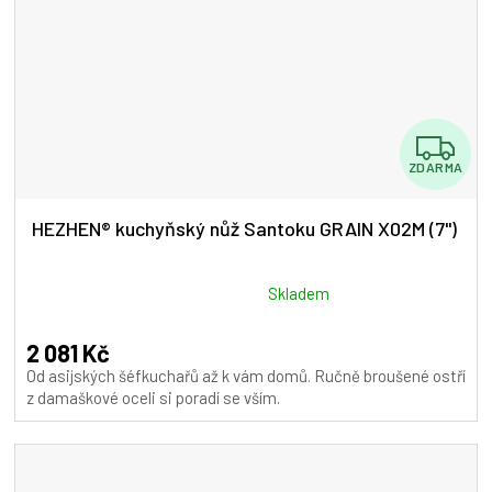
Z
ZDARMA
D
A
HEZHEN® kuchyňský nůž Santoku GRAIN X02M (7")
R
M
Průměrné
Skladem
hodnocení
A
produktu
2 081 Kč
je
Od asijských šéfkuchařů až k vám domů. Ručně broušené ostří
5,0
z damaškové oceli si poradí se vším.
z
5
hvězdiček.