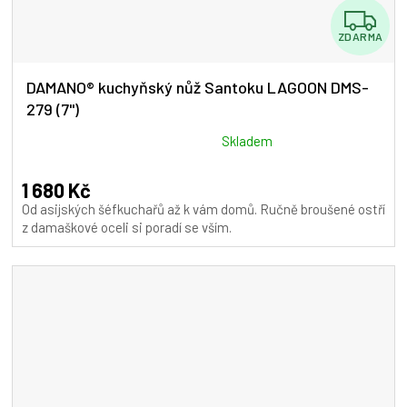
Z
ZDARMA
D
A
DAMANO® kuchyňský nůž Santoku LAGOON DMS-
279 (7")
R
M
Průměrné
Skladem
hodnocení
A
produktu
1 680 Kč
je
Od asijských šéfkuchařů až k vám domů. Ručně broušené ostří
5,0
z damaškové oceli si poradí se vším.
z
5
hvězdiček.