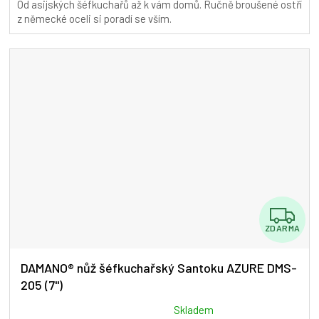
Od asijských šéfkuchařů až k vám domů. Ručně broušené ostří
5,0
z německé oceli si poradí se vším.
z
5
hvězdiček.
Z
ZDARMA
D
A
DAMANO® nůž šéfkuchařský Santoku AZURE DMS-
205 (7")
R
M
Průměrné
Skladem