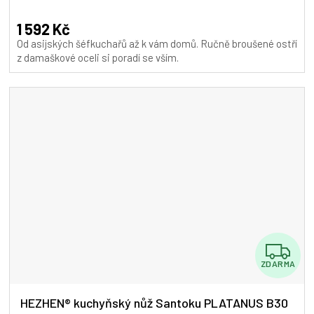
hodnocení
A
produktu
1 592 Kč
je
Od asijských šéfkuchařů až k vám domů. Ručně broušené ostří
5,0
z damaškové oceli si poradí se vším.
z
5
hvězdiček.
Z
ZDARMA
D
A
HEZHEN® kuchyňský nůž Santoku PLATANUS B30