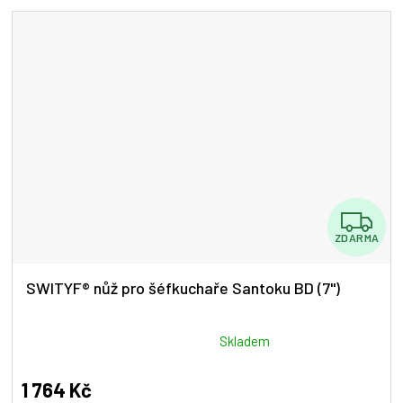
5
hvězdiček.
Z
ZDARMA
D
A
SWITYF® nůž pro šéfkuchaře Santoku BD (7")
R
M
Průměrné
Skladem
hodnocení
A
produktu
1 764 Kč
je