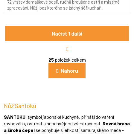
72 vrstev damaškové oceli, ručně broušené ostří a mistrné
5,0
zpracování. Nůž, bez kterého se žádný šéfkuchař...
z
5
hvězdiček.
Načíst 1 další
S
t
r
O
á
25
položek celkem
v
n
l
k
Nahoru
á
o
d
v
a
á
c
n
í
í
p
Nůž Santoku
r
v
k
SANTOKU
, symbol japonské kuchyně, přináší do vaření
y
rovnováhu, ostrost a neochvějnou všestrannost.
Rovná hrana
v
a široká čepel
se pohybuje s lehkostí samurajského meče –
ý