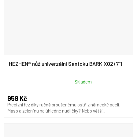
HEZHEN® nůž univerzální Santoku BARK X02 (7")
Průměrné
Skladem
hodnocení
produktu
959 Kč
je
Precizní řez díky ručně broušenému ostří z německé oceli.
5,0
Maso a zeleninu na úhledné nudličky? Nebo větší...
z
5
hvězdiček.