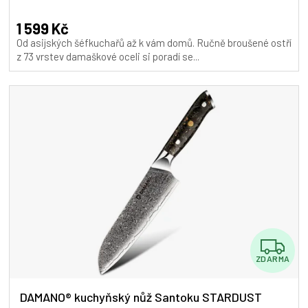
hodnocení
A
produktu
1 599 Kč
je
Od asijských šéfkuchařů až k vám domů. Ručně broušené ostří
5,0
z 73 vrstev damaškové oceli si poradí se...
z
5
hvězdiček.
Z
ZDARMA
D
A
DAMANO® kuchyňský nůž Santoku STARDUST