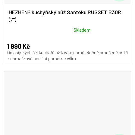
D
A
HEZHEN® kuchyňský nůž Santoku RUSSET B30R
(7")
R
M
Průměrné
Skladem
hodnocení
A
produktu
1 990 Kč
je
Od asijských šéfkuchařů až k vám domů. Ručně broušené ostří
5,0
z damaškové oceli si poradí se vším.
z
5
hvězdiček.