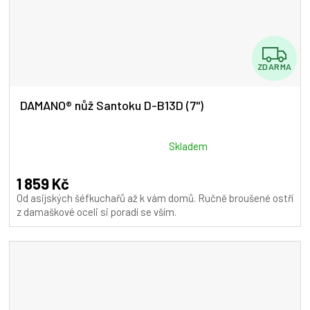
Z
ZDARMA
D
A
DAMANO® nůž Santoku D-B13D (7")
R
M
Průměrné
Skladem
hodnocení
A
produktu
1 859 Kč
je
Od asijských šéfkuchařů až k vám domů. Ručně broušené ostří
5,0
z damaškové oceli si poradí se vším.
z
5
hvězdiček.