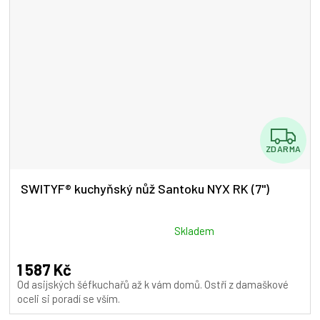
Z
ZDARMA
D
A
SWITYF® kuchyňský nůž Santoku NYX RK (7")
R
M
Průměrné
Skladem
hodnocení
A
produktu
1 587 Kč
je
Od asijských šéfkuchařů až k vám domů. Ostří z damaškové
5,0
oceli si poradí se vším.
z