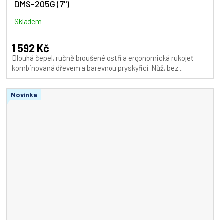
DMS-205G (7")
R
M
Skladem
A
1 592 Kč
Dlouhá čepel, ručně broušené ostří a ergonomická rukojeť
kombinovaná dřevem a barevnou pryskyřicí. Nůž, bez...
Novinka