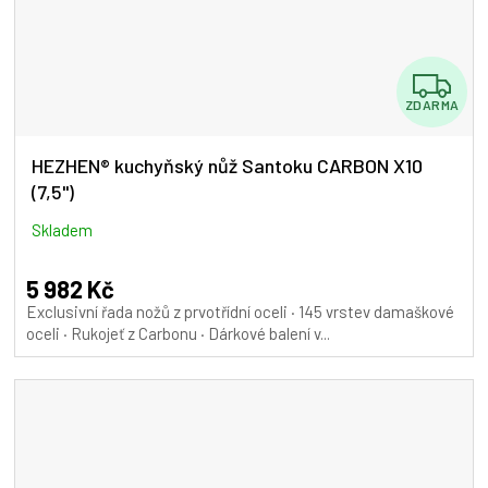
Z
ZDARMA
D
A
HEZHEN® kuchyňský nůž Santoku CARBON X10
(7,5")
R
M
Skladem
A
5 982 Kč
Exclusivní řada nožů z prvotřídní oceli · 145 vrstev damaškové
oceli · Rukojeť z Carbonu · Dárkové balení v...