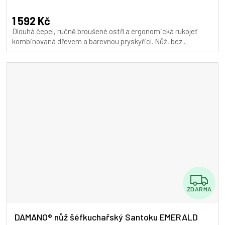
hodnocení
A
produktu
1 592 Kč
je
Dlouhá čepel, ručně broušené ostří a ergonomická rukojeť
5,0
kombinovaná dřevem a barevnou pryskyřicí. Nůž, bez...
z
5
hvězdiček.
Z
ZDARMA
D
A
DAMANO® nůž šéfkuchařský Santoku EMERALD