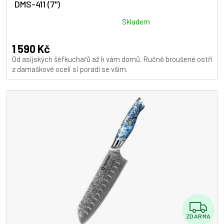
DMS-411 (7")
R
M
Průměrné
Skladem
hodnocení
A
produktu
1 590 Kč
je
Od asijských šéfkuchařů až k vám domů. Ručně broušené ostří
5,0
z damaškové oceli si poradí se vším.
z
5
hvězdiček.
Z
ZDARMA