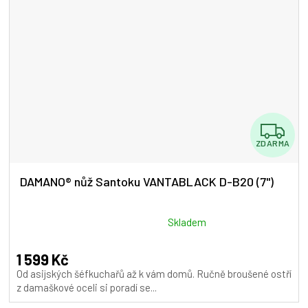
Z
ZDARMA
D
A
DAMANO® nůž Santoku VANTABLACK D-B20 (7")
R
M
Průměrné
Skladem
hodnocení
A
produktu
1 599 Kč
je
Od asijských šéfkuchařů až k vám domů. Ručně broušené ostří
5,0
z damaškové oceli si poradí se...
z