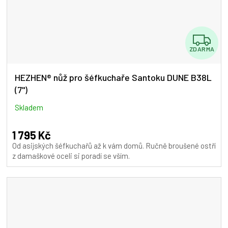
Z
ZDARMA
D
A
HEZHEN® nůž pro šéfkuchaře Santoku DUNE B38L
(7")
R
M
Skladem
A
1 795 Kč
Od asijských šéfkuchařů až k vám domů. Ručně broušené ostří
z damaškové oceli si poradí se vším.