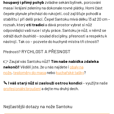
houpavý i přímý pohyb
zvládne sekání bylinek, porcování
p
masa i krájení zeleniny na dokonale rovné plátky. Horní část
i
čepele plynule přechází do rukojeti, což zajišťuje pohodlí a
s
u
stabilitu i při delší práci. Čepel Santoku mívá délku 13 až 20 cm –
rozsah, který
ctí tradici
a dává prostor vybrat si nůž
odpovídající vaší ruce i stylu práce. Santoku je nůž, v němž se
odráží duch
bushidó
– soulad disciplíny, přesnosti a respektu k
nástroji. Tak co – pozvete do kuchyně mistra tří ctností?
RYCHLOST A PŘESNOST
Přednosti?
👉 Zaujal vás Santoku nůž?
Tím naše nabídka zdaleka
nekončí!
Věděli jste, že u nás najdete i
obaly na
nože
,
teploměry do masa
nebo
kuchařské tašky
?
🔪 I váš starý nůž si zaslouží ostrou kondici
– využijte naše
profesionální broušení
a dejte mu druhý dech.
Nejčastější dotazy na nože Santoku